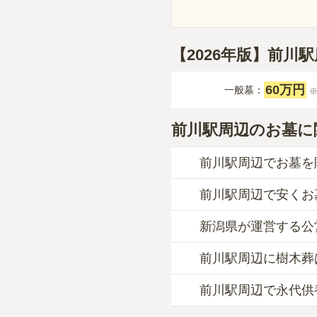
【2026年版】前川
60万円
一般墓：
前川駅周辺のお墓に
前川駅周辺でお墓を
前川駅周辺で安くお
前川駅周辺
での購入費
一般墓を建てる場合は
新潟県が運営する公
前川駅周辺
で一番安価
前川駅周辺
の一般墓の
一般的に最も費用を抑
広さや墓石の大きさ・
前川駅周辺に樹木葬
前川駅周辺
には、公営
タイプです。個別のお
樹木葬・納骨堂・永代
一方で、
新潟県
内には
す。
前川駅周辺で永代供
前川駅周辺
には、
1
件
価格の目安は、1名あた
なお、お墓によっては
詳しくは、
前川駅周辺