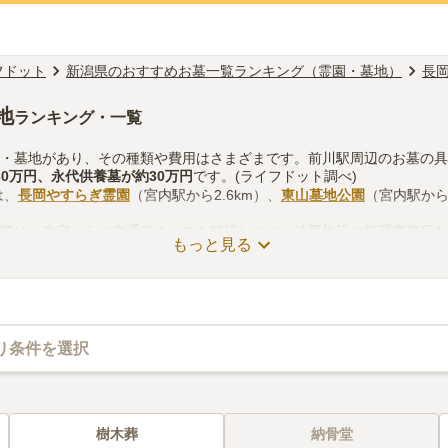
フドット
新潟県のおすすめお墓一覧ランキング（霊園・墓地）
長
地
ランキング・一覧
園・墓地があり、その種類や費用はさまざまです。前川駅周辺のお墓の
30万円
、
永代供養墓
が約
30万円
です。(ライフドット調べ)
は、
長岡やすらぎ霊園
（宮内駅から2.6km）、
東山墓地公園
（宮内駅から4
る際は、自宅からの交通アクセスを確認しつつ、法要施設や管理事務所
もっと見る
考慮して選ぶとよいでしょう。資料請求や見学予約が無料でできますの
り条件を選択
樹木葬
納骨堂