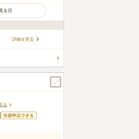
見る
が園内を明るく彩っており、
詳細を見る
お参りができるお墓です。区
選ぶことができ、ゆったりとし
。全面アスファルトで雨の日
コメントの続きを読む
足腰の弱い方でも安心してお
件
とお参りできる。必要なもの
る。お供え物は、駅で購入。
口コミの続きを読む
見る
生前申込できる