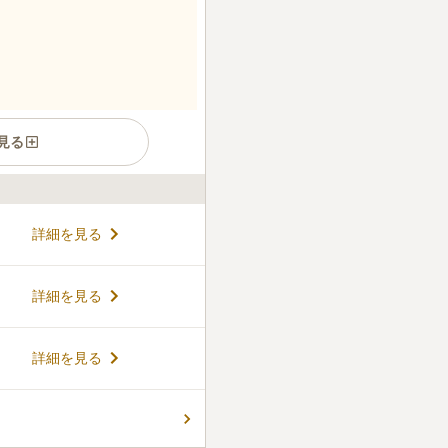
見る
美しい花を植えた花壇が設置
詳細を見る
てくれるお墓です。生前に申
にローンや分割払いを選ぶこ
ことができるのも魅力のひと
コメントの続きを読む
詳細を見る
ので、自分に合ったお墓を選
ており、車椅子の貸し出しも
すめです。
ん。
詳細を見る