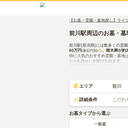
【お墓・霊園・墓地探し】ライ
前川駅周辺のお墓・墓
前川駅(新潟県)には数多くの霊
60万円
、
樹木葬
が約
(墓石代別)
?
特に人気のおすすめ霊園・墓地
から4.2km）が挙げられます。
前川駅(新潟県)でお墓探しをす
供花やお線香の入手方法などを
エリア
前川
詳細条件
こだわ
お墓タイプから選ぶ
一般墓