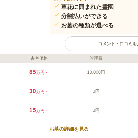
草花に囲まれた霊園
分割払いができる
お墓の種類が選べる
コメント・口コミを
参考価格
管理費
ライフドット編集部のコメント
緑豊かな木々に囲まれ、参道には
85
10,000円
万円～
されており訪れる人の心を癒やし
し込むことも可能で、お墓の購入
とができ、計画的に支払いをする
30
0円
万円～
つです。お墓の種類が４種類ある
ぶことができます。設備も充実し
口コミ評価
しているので足腰が弱い方におす
この霊園はまだ誰からも評価されていませ
15
0円
万円～
お墓の詳細を見る