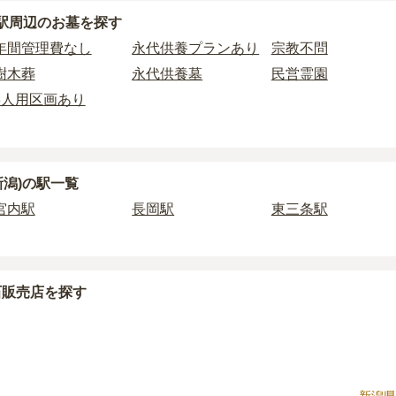
と異なり、契約にあたって応募資格が設けられているケースが
墓を新しく建てた際に行う儀式のための費用。僧侶に渡すお布
供養できるお墓・墓地が
3
件あります。
駅周辺
のお墓を探す
がすでにある、該当の市区町村に一定年数以上住んでいるなど
墓を探したい場合は、
価格の安い順
で並び替えてお墓を探すの
に遺骨を納める儀式のための費用。僧侶に渡すお布施、会食な
の永代供養の一覧
をご覧ください。
は、申し込み自体ができないことも多いため、事前の確認が重
年間管理費なし
永代供養プランあり
宗教不問
霊園のページをご確認いただくか、資料請求よりお問い合わせ
樹木葬
永代供養墓
民営霊園
管理費。契約後、毎年発生するケースがあります。
3人用区画あり
石材の選び方によって大きく変わるため、見積もりを取るまで
に「提示金額以外にかかる費用はないか」を必ず確認すること
場合は、資料請求でも各霊園の詳しい料金案内を取り寄せるこ
新潟)の駅一覧
宮内駅
長岡駅
東三条駅
石販売店を探す