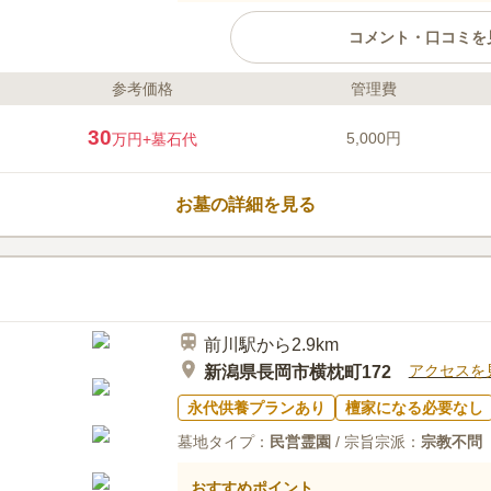
コメント・口コミを
参考価格
管理費
ライフドット編集部のコメント
自然に恵まれた、四季折々の草花
30
5,000円
万円
+墓石代
陽当たりもよく爽やかな気持ちで
画の広さを6㎡から20㎡の範囲で
た区画がほしい方におすすめです
お墓の詳細を見る
でも滑りにくく、お年寄りの方や
参りすることができます。
口コミ評価
4.0
みんなの評価
口コミ
3
墓地の周りには何もなくゆっくり
40代
女性
は、ホームセンター等も多くどこでも買え
前川駅から2.9km
事前に。特に問題なし
アクセスを
新潟県長岡市横枕町172
永代供養プランあり
檀家になる必要なし
墓地タイプ：
民営霊園
/ 宗旨宗派：
宗教不問
おすすめポイント