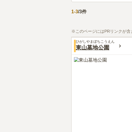
1
-
3
/
3
件
※このページにはPRリンクが含
ひがしやまぼちこうえん
東山墓地公園