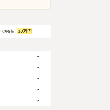
30万円
永代供養墓：
養墓が約30万円
です。
なります。
めいただけます。
円
です。いずれも区画の
うしぼ）」
と呼ばれる
安く設定されていま
ます。