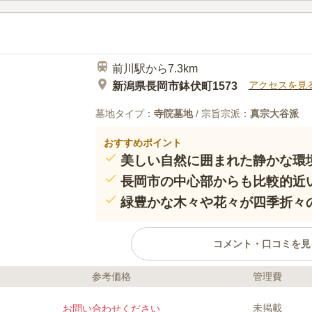
前川駅から7.3km
アクセスを見
新潟県長岡市鉢伏町1573
墓地タイプ：
寺院墓地
/ 宗旨宗派：
真宗大谷派
おすすめポイント
美しい自然に囲まれた静かな環
長岡市の中心部からも比較的近
緑豊かな木々や花々が四季折々
コメント・口コミを見
参考価格
管理費
口コミ評価
この霊園はまだ誰からも評価されていません。
未掲載
お問い合わせください