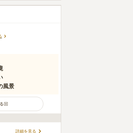
る
境
い
の風景
る
詳細を見る