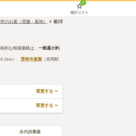
0
検討リスト
岡市のお墓（霊園・墓地）
前川駅のお墓（霊園・墓地）
具体的な相場価格は、
一般墓
が約
.1km）、
霊善寺墓園
（長岡駅
などの設備や管理体制、近隣での
で、活用してみてください。
変更する
変更する
永代供養墓