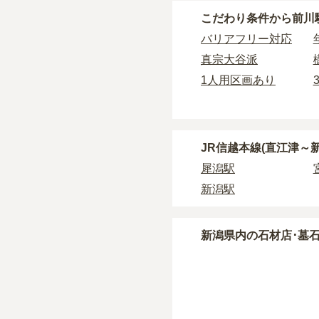
公営霊園は民営の霊園
・
開眼法要の費用
：お
前川駅周辺
には、永代
こだわり条件から
前川
主な条件として、遺骨
前川駅周辺
で安価なお
・
納骨式の費用
：お墓
詳しくは、
前川駅周辺
条件を満たさない場合
バリアフリー対応
す。
契約条件の詳細は、各
真宗大谷派
・
年間管理費
：お墓の
1人用区画あり
正確な費用は、区画や
現地見学では、担当者
現地への見学が難しい
JR信越本線(直江津～
犀潟駅
新潟駅
新潟県
内の石材店･墓