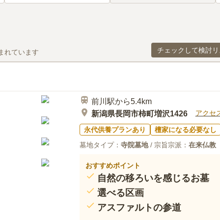
チェックして検討リ
まれています
前川駅から5.4km
アクセ
新潟県長岡市柿町増沢1426
永代供養プランあり
檀家になる必要なし
墓地タイプ：
寺院墓地
/ 宗旨宗派：
在来仏教
おすすめポイント
自然の移ろいを感じるお墓
選べる区画
アスファルトの参道