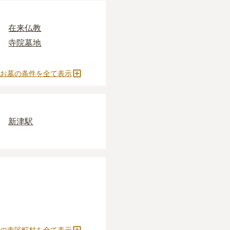
ほとんどです。
施がかかります。
が挙げられます。
がおすすめです。
どの費用がかかりま
要です。
在来仏教
ください。
寺院墓地
確定しません。
お墓の条件を全て表示
をおすすめします。
とができます。
新津駅