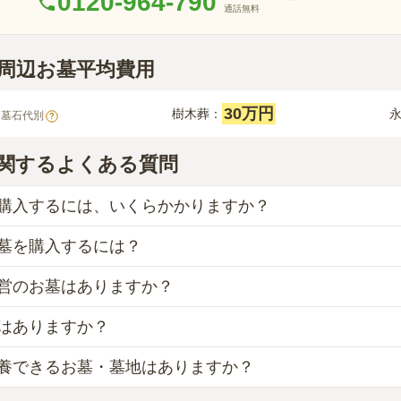
0120-964-790
通話無料
駅周辺お墓平均費用
30万円
樹木葬：
※墓石代別
?
関するよくある質問
購入するには、いくらかかりますか？
墓を購入するには？
用の目安は、
一般墓が約210万円、樹木葬が約30万円、永代供
、「永代使用料（土地代）」と「墓石代」の2つが主な費用と
営のお墓はありますか？
な
お墓
は、
長岡やすらぎ霊園
の
永代供養墓
で、
15万円
からお求
永代使用料の平均は
60万円
で、墓石代は
新潟県の平均
150.2万
えられるのは、他の方のご遺骨と一緒に埋葬する
「合祀墓（ご
素材によって変わります。
はありますか？
の霊園の掲載がありません。
墓に比べて省スペースで管理の手間がかからないため、費用が
供養墓は、基本的に墓石代がかからず、永代使用料のみかかり
、県または市区町村が運営する公営の霊園が
31
件あります。
養できるお墓・墓地はありますか？
の樹木葬があります。
り5万円〜30万円程度です。
以下の費用が別途かかる場合があります。
の樹木葬の一覧
をご覧ください。