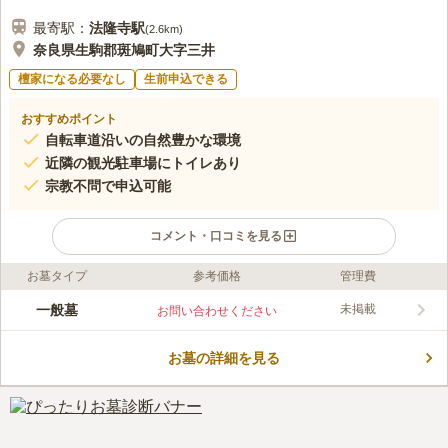
最寄駅：
法隆寺
駅
(
2.6km
)
奈良県生駒郡斑鳩町大字三井
檀家になる必要なし
生前申込できる
おすすめポイント
自転車道沿いの自然豊かな環境
近隣の観光駐車場にトイレあり
宗教不問で申込可能
コメント・口コミを見る
お墓タイプ
参考価格
管理費
ライフドット編集部のコメント
三井墓地は、斑鳩の法輪寺付近にある共同墓地です。共同墓地は
一般墓
未掲載
お問い合わせください
地域の方のための墓地で、運営も利用者の皆さんで行われていま
す。三井周辺にお住まいで、住み慣れた地にお墓を持ちたい方に
お墓の詳細を見る
おすすめです。墓地の敷地は斜面に沿って広がる形をしていま
コメントの続きを読む
す。全体的に日当たりがよく、風通しの良い環境です。周辺に商
業施設が少ないので、お墓参りの際は事前の準備をおすすめしま
口コミ評価
す。
この霊園はまだ誰からも評価されていません。