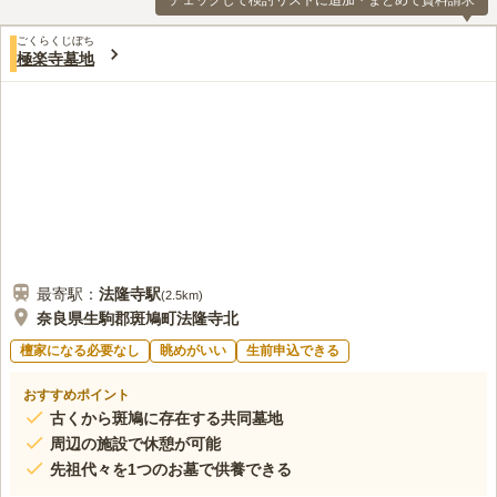
チェックして検討リストに追加・まとめて資料請求
ごくらくじぼち
極楽寺墓地
最寄駅：
法隆寺
駅
(
2.5km
)
奈良県生駒郡斑鳩町法隆寺北
檀家になる必要なし
眺めがいい
生前申込できる
おすすめポイント
古くから斑鳩に存在する共同墓地
周辺の施設で休憩が可能
先祖代々を1つのお墓で供養できる