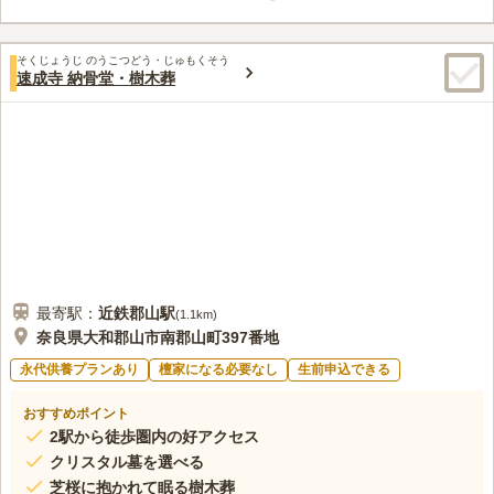
そくじょうじ のうこつどう・じゅもくそう
速成寺 納骨堂・樹木葬
最寄駅：
近鉄郡山
駅
(
1.1km
)
奈良県大和郡山市南郡山町397番地
永代供養プランあり
檀家になる必要なし
生前申込できる
おすすめポイント
2駅から徒歩圏内の好アクセス
クリスタル墓を選べる
芝桜に抱かれて眠る樹木葬