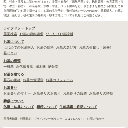
図、料金・値段もご覧いただけます。希望する条件「宗教不問」や、民営霊園・公営霊園（市
営・都立・都営）・有名寺院、宗教・宗派、ペット供養など、さまざまな特徴から比較して奈
良県斑鳩町のお墓を探せます。お墓の見学予約・資料請求の申込みのほか、墓石購入、お墓の
移設、墓じまい後の遺骨の移動先・移す方法についても気軽にご相談ください。
ライフドット トップ
霊園検索
お墓の資料請求
ぴったりお墓診断
お墓について
はじめてのお墓購入
お墓の価格
お墓の選び方
お墓の引越し（改葬）
墓じまい
お墓の種類
一般墓
永代供養墓
樹木葬
納骨堂
お墓を建てる
墓石の価格
お墓の管理費
お墓のリフォーム
お墓参り
お墓参りのマナー
お墓参りのお供え
お墓参りの服装
お墓参りの時期
葬儀について
仏壇・仏具について
相続について
生前準備・終活について
運営者情報
利用規約
プライバシーポリシー
口コミについて
お問い合わせ