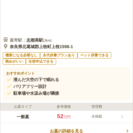
最寄駅：
志都美
駅
(
2km
)
奈良県北葛城郡上牧町上牧1598-1
檀家になる必要なし
永代供養プランあり
ペット供養できる
眺めがいい
生前申込できる
おすすめポイント
澄んだ大空の下で眠れる
バリアフリー設計
駐車場や水汲み場が隣接
お墓タイプ
参考価格
管理費
52
一般墓
未掲載
万円
お墓の詳細を見る