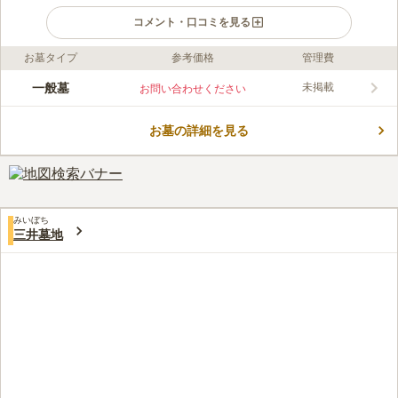
コメント・口コミを見る
お墓タイプ
参考価格
管理費
ライフドット編集部のコメント
極楽寺墓地は、斑鳩町営火葬場に隣接する共同墓地です。古くは
一般墓
未掲載
お問い合わせください
「光明山極楽寺」という、法隆寺に属するお寺であったと伝えら
れています。周辺には古墳や史跡等があり、極楽寺墓地自体も歴
お墓の詳細を見る
史を持つ場所の1つです。敷地にある地蔵菩薩の1つは「継子地
コメントの続きを読む
蔵」という名で親しまれており、地域の昔話にも登場するようで
す。極楽寺墓地の申込み条件についてはお問い合わせください。
口コミ評価
この霊園はまだ誰からも評価されていません。
みいぼち
三井墓地