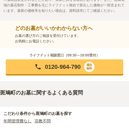
域の墓石制作・工事費を元にライフドット独自で算出した価格が一部含まれて
います。最新の価格等を知りたい場合は、資料請求にてご確認ください。
どのお墓がいいかわからない方へ
お墓の選び方のご相談を受付けています。
お気軽にお電話ください。
ライフドット相談窓口（
09:30～18:00
受付）
通話
0120-964-790
無料
斑鳩町のお墓に関するよくある質問
こだわり条件から
斑鳩町
のお墓を探す
年間管理費なし
宗教不問