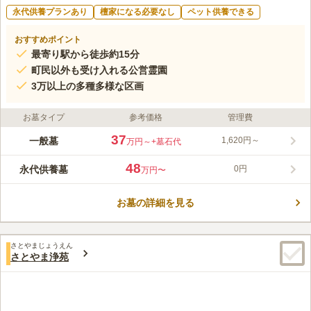
永代供養プランあり
檀家になる必要なし
ペット供養できる
おすすめポイント
最寄り駅から徒歩約15分
町民以外も受け入れる公営霊園
3万以上の多種多様な区画
お墓タイプ
参考価格
管理費
37
一般墓
1,620円～
万円～
+墓石代
48
永代供養墓
0円
万円〜
お墓の詳細を見る
さとやまじょうえん
さとやま浄苑