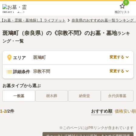
0
検討リスト
【お墓・霊園・墓地探し】ライフドット
奈良県のおすすめお墓一覧ランキング
斑鳩町（奈良県）の《宗教不問》のお墓・墓地
ランキ
ング・一覧
変更する
斑鳩町
エリア
変更する
宗教不問
詳細条件
お墓タイプから選ぶ
一般墓
樹木葬
納骨堂
永代供養墓
1
-
2
/
2
件
おすすめ順
価格安い順
※このページにはPRリンクが含まれています