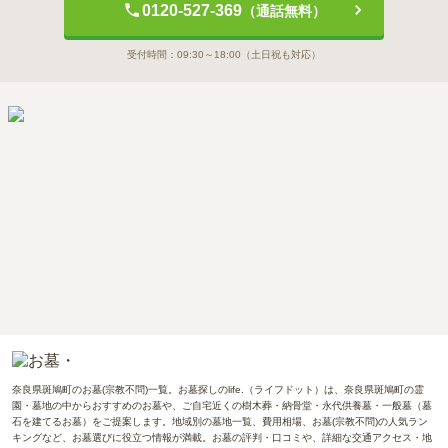
0120-527-369
（通話無料）
受付時間：
09:30～18:00
（土日祝も対応）
奈良県斑鳩町のお墓(宗教不問)一覧。お墓探しのlife.（ライフドット）は、奈良県斑鳩町の霊
園・墓地の中からおすすめのお墓や、ご自宅近くの樹木葬・納骨堂・永代供養墓・一般墓（墓
石を建てるお墓）をご提案します。地域別の墓地一覧、費用相場、お墓(宗教不問)の人気ラン
キングなど、お墓選びに役立つ情報が満載。お墓の評判・口コミや、詳細な交通アクセス・地