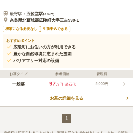
最寄駅：
五位堂
駅
(
3.8km
)
奈良県北葛城郡広陵町大字三吉530-1
檀家になる必要なし
生前申込できる
おすすめポイント
広陵町にお住いの方が利用できる
豊かな自然環境に恵まれた霊園
バリアフリー対応の設備
お墓タイプ
参考価格
管理費
97
一般墓
5,000円
万円
+墓石代
お墓の詳細を見る
1
価格は変更されることがあり、実際と異なる場合があります。また、近隣地