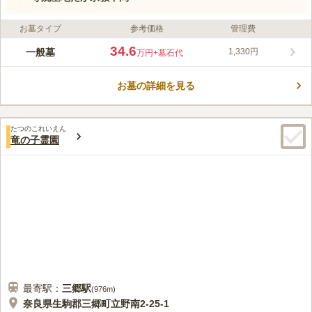
お墓タイプ
参考価格
管理費
34.6
一般墓
1,330円
万円
+墓石代
お墓の詳細を見る
たつのこれいえん
竜の子霊園
最寄駅：
三郷
駅
(
976m
)
奈良県生駒郡三郷町立野南2-25-1