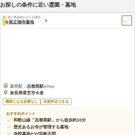
お探しの条件に近い霊園・墓地
いまいずみせいふくじぼち
今泉正福寺墓地
最寄駅：
志都美
駅
(
870m
)
奈良県香芝市今泉
檀家になる必要なし
生前申込できる
おすすめポイント
和歌山線「志都美駅」から徒歩約10分
歴史あるお寺が管理する墓地
寺院墓地だが宗教不問