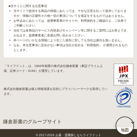
■当サイトに関する注意事項
当サイトで提供する商品の情報にあたっては、十分な注意を払って提供しておりま
すが、情報の正確性その他一切の事項についてを保証をするものではありません。
お申込みにあたっては、提携事業者のサイトや、利用規約をご確認の上、ご自身で
ご判断ください。
当社では各商品のサービス内容及びキャンペーン等に関するご質問にはお答えでき
かねます。提携事業者に直接お問い合わせください。
本ページのいかなる情報により生じた損失に対しても当社は責任を負いません。
なお、本注意事項に定めがない事項は当社が定める「利用規約」 が適用されるもの
とします。
「ライフドット」は、1984年創業の株式会社鎌倉新書（東証プライム上
場、証券コード：6184）が運営しています。
株式会社鎌倉新書は個人情報保護を目的にプライバシーマークを取得してい
ます。
鎌倉新書のグループサイト
地図
「Life.（ライフドット）」関連サイト
© 2017-
2026
お墓・霊園探しならライフドット