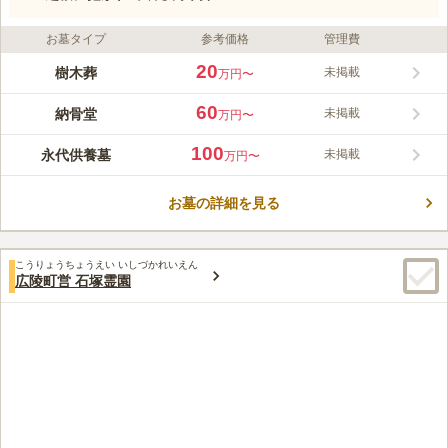
お墓タイプ
参考価格
管理費
20
樹木葬
未掲載
万円〜
60
納骨堂
未掲載
万円〜
100
永代供養墓
未掲載
万円〜
お墓の詳細を見る
こうりょうちょうえい いしづかれいえん
広陵町営 石塚霊園