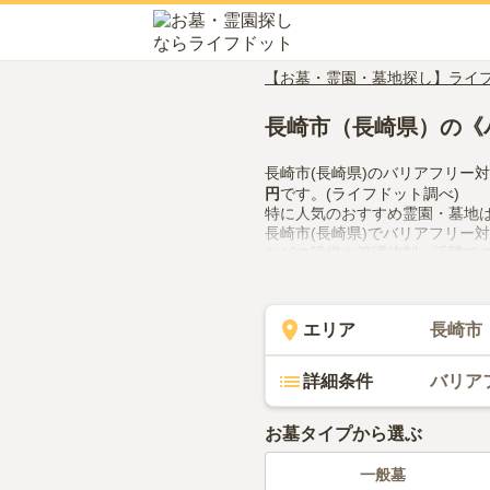
【お墓・霊園・墓地探し】ライ
長崎市（長崎県）の《
長崎市(長崎県)のバリアフリー
円
です。(ライフドット調べ)
特に人気のおすすめ霊園・墓地
長崎市(長崎県)でバリアフリー
などの設備や管理体制、近隣で
で、活用してみてください。
エリア
長崎市
詳細条件
バリア
お墓タイプから選ぶ
一般墓