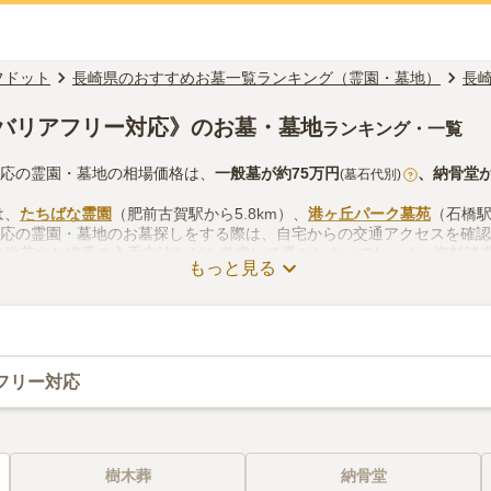
フドット
長崎県のおすすめお墓一覧ランキング（霊園・墓地）
長
バリアフリー対応》のお墓・墓地
ランキング・一覧
対応の霊園・墓地の相場価格は、
一般墓
が約
75万円
、
納骨堂
(墓石代別)
?
は、
たちばな霊園
（肥前古賀駅から5.8km）、
港ヶ丘パーク墓苑
（石橋駅
対応の霊園・墓地のお墓探しをする際は、自宅からの交通アクセスを確
の供花やお線香の入手方法などを考慮して選ぶとよいでしょう。資料請
もっと見る
フリー対応
樹木葬
納骨堂