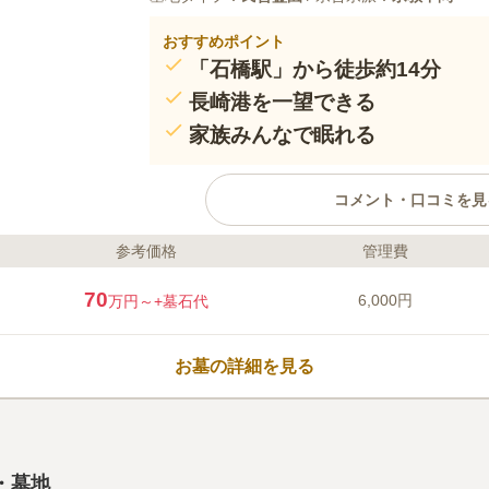
おすすめポイント
「石橋駅」から徒歩約14分
長崎港を一望できる
家族みんなで眠れる
コメント・口コミを見
参考価格
管理費
ライフドット編集部のコメント
長崎港を一望することができる素晴ら
70
6,000円
万円～
+墓石代
になると桜が咲き、墓域内にピンクの
宗教自由で継承者不要、管理費も掛か
かることもありません。 参道はバリ
お墓の詳細を見る
り、車椅子の方らお体不自由な方でも
きます。
口コミ評価
4.6
みんなの評価
口コミ
1
件
最寄りのバス停は高台の住宅街にな
50代
女性
・墓地
うバス停はすぐ目の前にスーパーがありますの