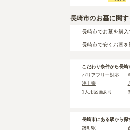
長崎市のお墓に関す
長崎市でお墓を購入
長崎市で安くお墓を
長崎市
での購入費用の
一般墓を建てる場合は
長崎市
で一番安価な
お
長崎市
の一般墓の永代
こだわり条件から
長崎
一般的に最も費用を抑
や墓石の大きさ・素材
タイプです。個別のお
バリアフリー対応
樹木葬・納骨堂・永代
す。
浄土宗
価格の目安は、1名あた
なお、お墓によっては
1人用区画あり
・
開眼法要の費用
：お
長崎市
で安価なお墓を
・
納骨式の費用
：お墓
す。
長崎市にある駅から探
・
年間管理費
：お墓の
築町駅