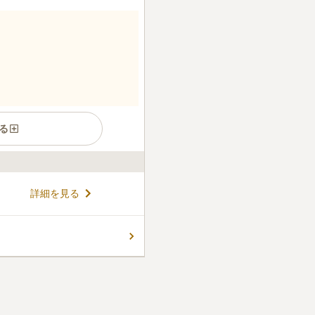
る
しい眺望を誇る墓苑です。 春
詳細を見る
花びらが舞います。 樹木葬は
らないので、後世に負担が掛
アフリーで駐車場も完備してお
コメントの続きを読む
安心してお参りすることがで
りますが、その手前の田上とい
で、生花やお菓子、ろうそ