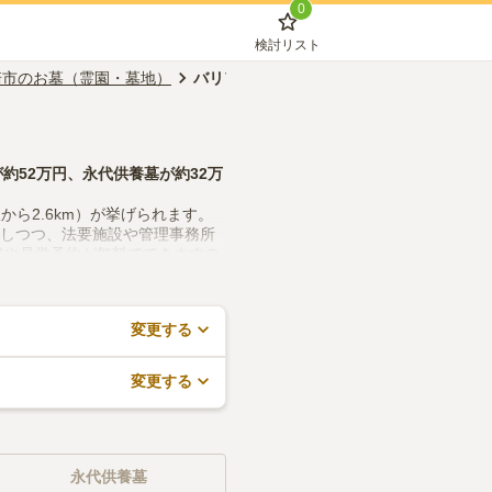
0
検討リスト
崎市のお墓（霊園・墓地）
バリアフリー対応
が約
52万円
、
永代供養墓
が約
32万
から2.6km）が挙げられます。
認しつつ、法要施設や管理事務所
求や見学予約が無料でできますの
変更する
変更する
永代供養墓