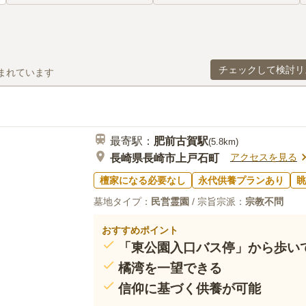
チェックして検討リ
まれています
最寄駅：
肥前古賀
駅
(
5.8km
)
アクセスを見る
長崎県長崎市上戸石町
檀家になる必要なし
永代供養プランあり
眺
墓地タイプ：
民営霊園
/ 宗旨宗派：
宗教不問
おすすめポイント
「東公園入口バス停」から歩い
橘湾を一望できる
信仰に基づく供養が可能