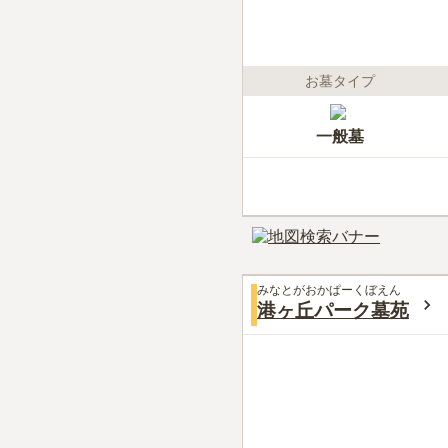
お墓タイプ
一般墓
みなとがおかぱーくぼえん
港ヶ丘パーク墓苑