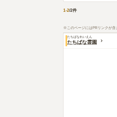
1
-
2
/
2
件
※このページにはPRリンクが含
たちばなれいえん
たちばな霊園