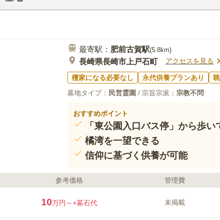
く、線香などそろいます。また、食事処もある
所があり、管理人や掃除、花を活けてくれる人
レや飲料の自販機もあります。
最寄駅：
肥前古賀
駅
(
5.8km
)
アクセスを見る
長崎県長崎市上戸石町
檀家になる必要なし
永代供養プランあり
眺
墓地タイプ：
民営霊園
/ 宗旨宗派：
宗教不問
おすすめポイント
「東公園入口バス停」から歩い
橘湾を一望できる
信仰に基づく供養が可能
参考価格
管理費
10
未掲載
万円～
+墓石代