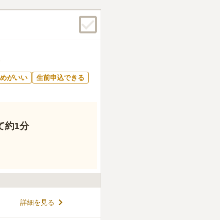
ようです。墓苑には管理事務
に会うこともあります。トイ
口コミの続きを読む
めがいい
生前申込できる
て約1分
詳細を見る