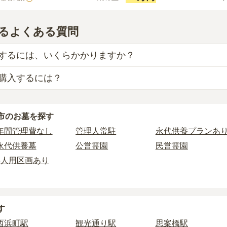
るよくある質問
するには、いくらかかりますか？
購入するには？
目安は、
一般墓が約318万円、納骨堂が約47万円、永代供養墓
、「永代使用料（土地代）」と「墓石代」の2つが主な費用と
墓
は、
長崎市営 浦上墓地
の
一般墓
で、
5万円
(墓石代別)
からお
使用料の平均は
72万円
で、墓石代は
長崎県の平均
245.7万円
で
市
のお墓を探す
えられるのは、他の方のご遺骨と一緒に埋葬する
「合祀墓（ご
によって変わります。
墓に比べて省スペースで管理の手間がかからないため、費用が
年間管理費なし
管理人常駐
永代供養プランあ
供養墓は、基本的に墓石代がかからず、永代使用料のみかかり
永代供養墓
公営霊園
民営霊園
り5万円〜30万円程度です。
以下の費用が別途かかる場合があります。
3人用区画あり
墓を新しく建てた際に行う儀式のための費用。僧侶に渡すお布
探したい場合は、
価格の安い順
で並び替えてお墓を探すのがお
に遺骨を納める儀式のための費用。僧侶に渡すお布施、会食な
す
管理費。契約後、毎年発生するケースがあります。
西浜町駅
観光通り駅
思案橋駅