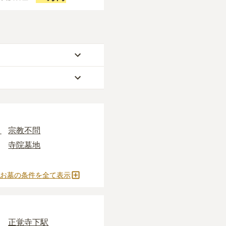
が約75万円
です。
なります。
求めいただけます。
す。いずれも区画の広さ
うしぼ）」
と呼ばれる
安く設定されていま
り
宗教不問
ます。
寺院墓地
施がかかります。
お墓の条件を全て表示
すすめです。
どの費用がかかりま
正覚寺下駅