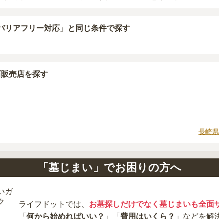
石材の選び方によって大きく変わるため、見積もりを取るまで
に「提示金額以外にかかる費用はないか」を必ず確認すること
バリアフリー対応」と
同じ条件で探す
場合は、資料請求でも各霊園の詳しい料金案内を取り寄せるこ
石販売店を探す
長崎県
「墓じまい」でお困りの方へ
ライフドットでは、
お墓探しだけでなく墓じまいも全面
「
何から始めればいい？
」「
費用はいくら？
」などを解