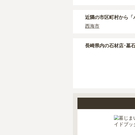
正確な費用は、区画や
現地見学では、担当者
近隣の市区町村から
「
現地への見学が難しい
西海市
長崎県
内の石材店･墓