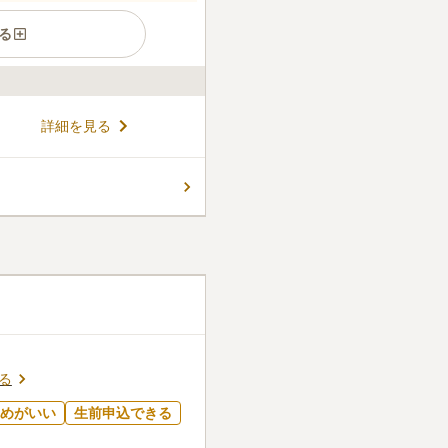
る
の良いお墓です。 駐車場を完
詳細を見る
ター」から車で約17分と車の
遠方から車で足を混んでくださ
場所です。 疲れたら休める休
コメントの続きを読む
と滞在して眺望を楽しむこと
クや線香など必要なものもすぐ
他食事ができるお店も近くに
ご飯を食べて帰ったりよくし
口コミの続きを読む
る
めがいい
生前申込できる