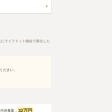
元にライフドット独自で算出した
ください。
32万円
永代供養墓：