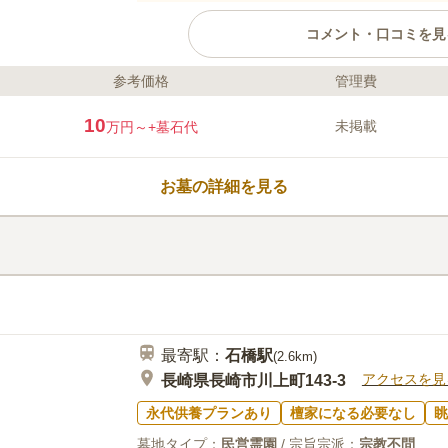
コメント・口コミを見
参考価格
管理費
ライフドット編集部のコメント
橘湾を一望することができる見晴らし
10
未掲載
万円～
+墓石代
備しており、長崎自動車道「長崎イン
アクセスも便利な場所にあります。 
る方が居ても、安心してお招きできる
お墓の詳細を見る
憩所があり、お参りを兼ねてゆっくり
ができます。
口コミ評価
2.8
みんなの評価
口コミ
1
件
ホームセンターが近くにありロウソ
20代
女性
揃えることができます。とても便利です。その
いくつかあるのでお参りの帰りは親戚や家族と
ています
最寄駅：
石橋
駅
(
2.6km
)
アクセスを見
長崎県長崎市川上町143-3
永代供養プランあり
檀家になる必要なし
眺
墓地タイプ：
民営霊園
/ 宗旨宗派：
宗教不問