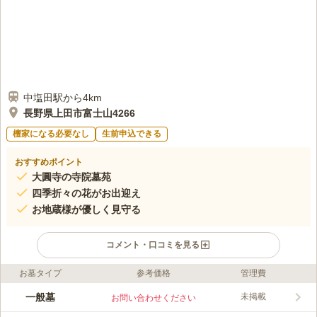
中塩田駅から4km
長野県上田市富士山4266
檀家になる必要なし
生前申込できる
おすすめポイント
大圓寺の寺院墓苑
四季折々の花がお出迎え
お地蔵様が優しく見守る
コメント・口コミを見る
お墓タイプ
参考価格
管理費
ライフドット編集部のコメント
塩田平を一望することができる雄大なパノラマと豊かな自然が魅
一般墓
未掲載
お問い合わせください
力の霊苑です。 大圓寺は地元の人に親しまれてきた古刹で、歴