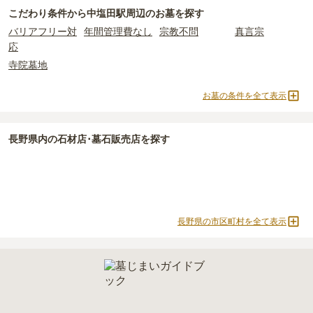
中塩田駅周辺
には、永代供養の掲載がありません。
れているケースがほとんどです。
用。僧侶に渡すお布施がかかります。
こだわり条件から
中塩田駅周辺
のお墓を探す
永代供養をお考えの場合は、海洋散骨もご検討ください。
主な条件として、遺骨がすでにある、該当の市区町村に一定年数以
中塩田駅周辺
で安価なお墓を探したい場合は、
価格の安い順
で並び
・
納骨式の費用
：お墓に遺骨を納める儀式のための費用。僧侶に渡
バリアフリー対
年間管理費なし
宗教不問
真言宗
上住んでいるなどが挙げられます。
替えてお墓を探すのがおすすめです。
すお布施、会食などの費用がかかります。
応
条件を満たさない場合は、申し込み自体ができないことも多いた
・
年間管理費
：お墓の管理費。契約後、毎年発生するケースがあり
め、事前の確認が重要です。
寺院墓地
ます。
契約条件の詳細は、各霊園のページをご確認いただくか、資料請求
よりお問い合わせください。
お墓の条件を全て表示
正確な費用は、区画や石材の選び方によって大きく変わるため、見
積もりを取るまで確定しません。
現地見学では、担当者に「提示金額以外にかかる費用はないか」を
長野県
内の石材店･墓石販売店を探す
必ず確認することをおすすめします。
現地への見学が難しい場合は、資料請求でも各霊園の詳しい料金案
内を取り寄せることができます。
長野県の市区町村を全て表示