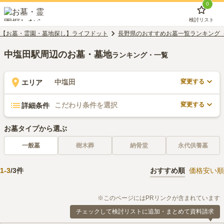
0
検討リスト
【お墓・霊園・墓地探し】ライフドット
長野県のおすすめお墓一覧ランキング
中塩田駅周辺のお墓・墓地
ランキング・一覧
変更する
中塩田
エリア
変更する
こだわり条件を選択
詳細条件
お墓タイプから選ぶ
一般墓
樹木葬
納骨堂
永代供養墓
1
-
3
/
3
件
おすすめ順
価格安い順
※このページにはPRリンクが含まれています
チェックして検討リストに追加・まとめて資料請求