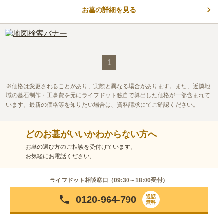
史を感じられる場所です。 宗派を問わないので、信仰を大切に
お墓の詳細を見る
したい方でも安心して眠れます。 4つの区画があり、.m?・
コメントの続きを読む
1.5m?・2.4m?・3.2m?から選ぶことができます。 墓域内は段差
がなくフラットになっているので、小さいお子様やご高齢の方で
口コミ評価
もお参りが可能です。
この霊園はまだ誰からも評価されていません。
1
価格は変更されることがあり、実際と異なる場合があります。また、近隣地
域の墓石制作・工事費を元にライフドット独自で算出した価格が一部含まれて
います。最新の価格等を知りたい場合は、資料請求にてご確認ください。
どのお墓がいいかわからない方へ
お墓の選び方のご相談を受付けています。
お気軽にお電話ください。
ライフドット相談窓口（
09:30～18:00
受付）
通話
0120-964-790
無料