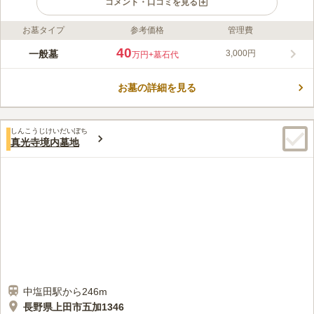
コメント・口コミを見る
お墓タイプ
参考価格
管理費
ライフドット編集部のコメント
高仙寺の檀家の方がお墓を建立することができる寺院霊園です。
40
一般墓
3,000円
万円
+墓石代
法要施設があり、お墓の管理だけではなく法要もお任せすること
ができます。 周囲を緑に囲まれており、清々しい空気化墓域を
お墓の詳細を見る
包んでいます。 穏やかな気持ちで故人と向き合いたい方におす
コメントの続きを読む
すめです。 駐車場だけではなく、トイレや休憩所を完備してい
ます。 使い勝手が良く長時間滞在したい方でも安心です。
口コミ評価
しんこうじけいだいぼち
この霊園はまだ誰からも評価されていません。
真光寺境内墓地
中塩田駅から246m
長野県上田市五加1346