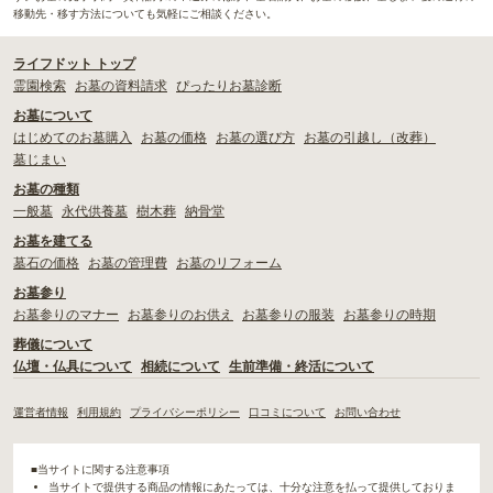
移動先・移す方法についても気軽にご相談ください。
ライフドット トップ
霊園検索
お墓の資料請求
ぴったりお墓診断
お墓について
はじめてのお墓購入
お墓の価格
お墓の選び方
お墓の引越し（改葬）
墓じまい
お墓の種類
一般墓
永代供養墓
樹木葬
納骨堂
お墓を建てる
墓石の価格
お墓の管理費
お墓のリフォーム
お墓参り
お墓参りのマナー
お墓参りのお供え
お墓参りの服装
お墓参りの時期
葬儀について
仏壇・仏具について
相続について
生前準備・終活について
運営者情報
利用規約
プライバシーポリシー
口コミについて
お問い合わせ
■当サイトに関する注意事項
当サイトで提供する商品の情報にあたっては、十分な注意を払って提供しておりま