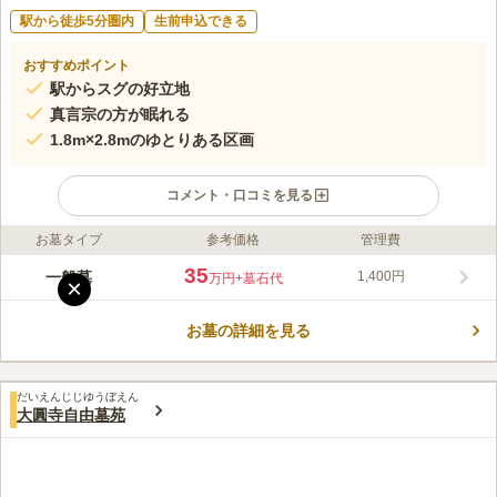
駅から徒歩5分圏内
生前申込できる
おすすめポイント
駅からスグの好立地
真言宗の方が眠れる
1.8m×2.8mのゆとりある区画
コメント・口コミを見る
お墓タイプ
参考価格
管理費
ライフドット編集部のコメント
のどかな景色の中にある境内墓地です。 ポカポカとした暖かい
35
一般墓
1,400円
万円
+墓石代
×
陽射しが墓域を明るく照らしてくれる、陽当たり良好な好立地に
あります。 境内にあるので管理が行き届いており、足繁くお墓
お墓の詳細を見る
に通うことができない方でも安心してお任せできます。 トイレ
コメントの続きを読む
や休憩所もあるので、お墓の掃除などで長時間滞在することも可
能です。 駐車場を完備しており、遠方から車で来る方が居ても
口コミ評価
安心です。
だいえんじじゆうぼえん
この霊園はまだ誰からも評価されていません。
大圓寺自由墓苑