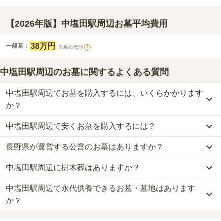
【2026年版】中塩田駅周辺お墓平均費用
38万円
一般墓：
※墓石代別
?
中塩田駅周辺のお墓に関するよくある質問
中塩田駅周辺でお墓を購入するには、いくらかかります
か？
中塩田駅周辺で安くお墓を購入するには？
中塩田駅周辺
での購入費用の目安は、
一般墓が約199万円
です。
一般墓を建てる場合は、「永代使用料（土地代）」と「墓石代」の
長野県が運営する公営のお墓はありますか？
中塩田駅周辺
で一番安価な
お墓
は、
真光寺境内墓地
の
一般墓
で、
35
2つが主な費用となります。
万円
(墓石代別)
からお求めいただけます。
中塩田駅周辺
の一般墓の永代使用料の平均は
38万円
で、墓石代は
長
中塩田駅周辺に樹木葬はありますか？
中塩田駅周辺
には、公営の霊園の掲載がありません。
一般的に最も費用を抑えられるのは、他の方のご遺骨と一緒に埋葬
野県の平均
161万円
です。いずれも区画の広さや墓石の大きさ・素
一方で、
長野県
内には、県または市区町村が運営する公営の霊園が
する
「合祀墓（ごうしぼ）」
と呼ばれるタイプです。個別のお墓に
材によって変わります。
中塩田駅周辺で永代供養できるお墓・墓地はあります
中塩田駅周辺
には、樹木葬の掲載がありません。
86
件あります。
比べて省スペースで管理の手間がかからないため、費用が安く設定
自然葬をお考えの場合は、海洋散骨もご検討ください。
か？
されています。
なお、お墓によっては以下の費用が別途かかる場合があります。
公営霊園は民営の霊園と異なり、契約にあたって応募資格が設けら
価格の目安は、1名あたり5万円〜30万円程度です。
・
開眼法要の費用
：お墓を新しく建てた際に行う儀式のための費