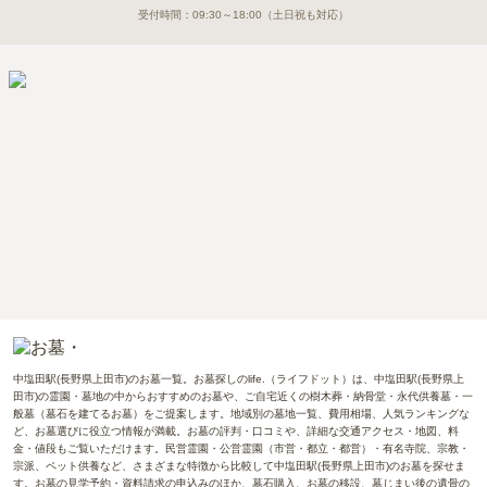
受付時間：
09:30～18:00
（土日祝も対応）
中塩田駅(長野県上田市)のお墓一覧。お墓探しのlife.（ライフドット）は、中塩田駅(長野県上
田市)の霊園・墓地の中からおすすめのお墓や、ご自宅近くの樹木葬・納骨堂・永代供養墓・一
般墓（墓石を建てるお墓）をご提案します。地域別の墓地一覧、費用相場、人気ランキングな
ど、お墓選びに役立つ情報が満載。お墓の評判・口コミや、詳細な交通アクセス・地図、料
金・値段もご覧いただけます。民営霊園・公営霊園（市営・都立・都営）・有名寺院、宗教・
宗派、ペット供養など、さまざまな特徴から比較して中塩田駅(長野県上田市)のお墓を探せま
す。お墓の見学予約・資料請求の申込みのほか、墓石購入、お墓の移設、墓じまい後の遺骨の