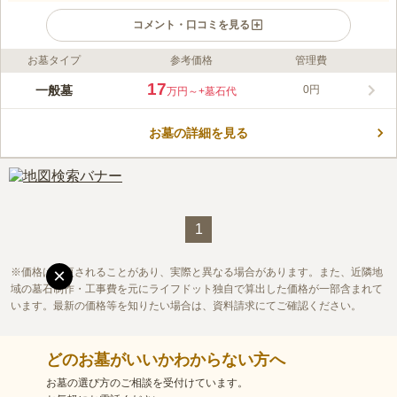
コメント・口コミを見る
お墓タイプ
参考価格
管理費
ライフドット編集部のコメント
陽当たりが良好で緑豊かな場所にある霊園です。 風通しが良
17
一般墓
0円
万円～
+墓石代
く、葉擦れの音や鳥のさえずりを聞くことができます。 清々し
い空気の中で、穏やかな気持ちで過ごせる場所です。 墓域には
お墓の詳細を見る
多彩なお墓が建ち並んでおり、デザインに拘りたい方でも安心で
コメントの続きを読む
す。 宗旨や宗派を問わないので、信仰を大切にしたい方でも安
らかに眠ることができます。
口コミ評価
この霊園はまだ誰からも評価されていません。
1
×
価格は変更されることがあり、実際と異なる場合があります。また、近隣地
域の墓石制作・工事費を元にライフドット独自で算出した価格が一部含まれて
います。最新の価格等を知りたい場合は、資料請求にてご確認ください。
どのお墓がいいかわからない方へ
お墓の選び方のご相談を受付けています。