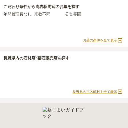
高岩駅周辺
で一番安価な
お墓
は、
佐久穂町営 八千穂霊園
の
一般墓
2つが主な費用となります。
こだわり条件から
高岩駅周辺
のお墓を探す
で、
17万円
(墓石代別)
からお求めいただけます。
高岩駅周辺
の一般墓の永代使用料の平均は
17万円
で、墓石代は
長野
年間管理費なし
宗教不問
公営霊園
一般的に最も費用を抑えられるのは、他の方のご遺骨と一緒に埋葬
県の平均
161万円
です。いずれも区画の広さや墓石の大きさ・素材
する
「合祀墓（ごうしぼ）」
と呼ばれるタイプです。個別のお墓に
によって変わります。
比べて省スペースで管理の手間がかからないため、費用が安く設定
されています。
なお、お墓によっては以下の費用が別途かかる場合があります。
価格の目安は、1名あたり5万円〜30万円程度です。
・
開眼法要の費用
：お墓を新しく建てた際に行う儀式のための費
お墓の条件を全て表示
用。僧侶に渡すお布施がかかります。
高岩駅周辺
で安価なお墓を探したい場合は、
価格の安い順
で並び替
・
納骨式の費用
：お墓に遺骨を納める儀式のための費用。僧侶に渡
長野県
内の石材店･墓石販売店を探す
えてお墓を探すのがおすすめです。
すお布施、会食などの費用がかかります。
・
年間管理費
：お墓の管理費。契約後、毎年発生するケースがあり
ます。
正確な費用は、区画や石材の選び方によって大きく変わるため、見
積もりを取るまで確定しません。
長野県の市区町村を全て表示
現地見学では、担当者に「提示金額以外にかかる費用はないか」を
必ず確認することをおすすめします。
現地への見学が難しい場合は、資料請求でも各霊園の詳しい料金案
内を取り寄せることができます。