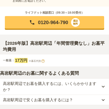
お気軽にお電話ください。
ライフドット相談窓口（
09:30～18:00
受付）
通話
0120-964-790
無料
【2026年版】高岩駅周辺「年間管理費なし」お墓平
均費用
17万円
一般墓：
※墓石代別
?
高岩駅周辺のお墓に関するよくある質問
高岩駅周辺でお墓を購入するには、いくらかかります
か？
高岩駅周辺で安くお墓を購入するには？
高岩駅周辺
での購入費用の目安は、
一般墓が約178万円
です。
一般墓を建てる場合は、「永代使用料（土地代）」と「墓石代」の