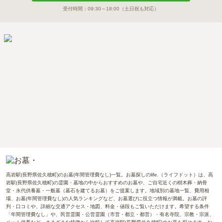
受付時間：
09:30～18:00
（土日祝も対応）
高岩駅(長野県佐久穂町)のお墓(年間管理費なし)一覧。お墓探しのlife.（ライフドット）は、高
岩駅(長野県佐久穂町)の霊園・墓地の中からおすすめのお墓や、ご自宅近くの樹木葬・納骨
堂・永代供養墓・一般墓（墓石を建てるお墓）をご提案します。地域別の墓地一覧、費用相
場、お墓(年間管理費なし)の人気ランキングなど、お墓選びに役立つ情報が満載。お墓の評
判・口コミや、詳細な交通アクセス・地図、料金・値段もご覧いただけます。希望する条件
「年間管理費なし」や、民営霊園・公営霊園（市営・都立・都営）・有名寺院、宗教・宗派、