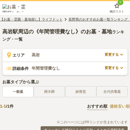
0
検討リスト
【お墓・霊園・墓地探し】ライフドット
長野県のおすすめお墓一覧ランキング
高岩駅周辺の《年間管理費なし》のお墓・墓地
ランキ
ング・一覧
変更する
高岩
エリア
変更する
年間管理費なし
詳細条件
お墓タイプから選ぶ
一般墓
樹木葬
納骨堂
永代供養墓
1
-
1
/
1
件
おすすめ順
価格安い順
※このページにはPRリンクが含まれています