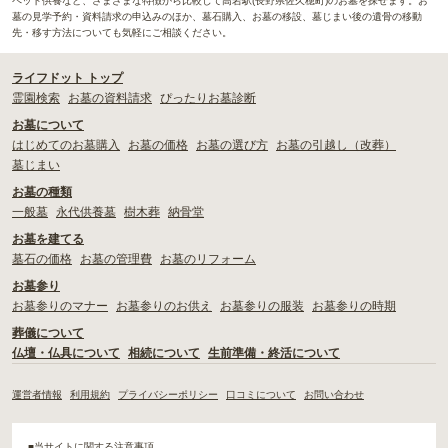
ペット供養など、さまざまな特徴から比較して高岩駅(長野県佐久穂町)のお墓を探せます。お
墓の見学予約・資料請求の申込みのほか、墓石購入、お墓の移設、墓じまい後の遺骨の移動
先・移す方法についても気軽にご相談ください。
ライフドット トップ
霊園検索
お墓の資料請求
ぴったりお墓診断
お墓について
はじめてのお墓購入
お墓の価格
お墓の選び方
お墓の引越し（改葬）
墓じまい
お墓の種類
一般墓
永代供養墓
樹木葬
納骨堂
お墓を建てる
墓石の価格
お墓の管理費
お墓のリフォーム
お墓参り
お墓参りのマナー
お墓参りのお供え
お墓参りの服装
お墓参りの時期
葬儀について
仏壇・仏具について
相続について
生前準備・終活について
運営者情報
利用規約
プライバシーポリシー
口コミについて
お問い合わせ
■当サイトに関する注意事項