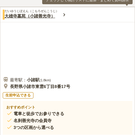
チェックして検討リストに追加・まとめて資料請求
だいゆうじぼえん（こもろぜんこうじ）
大雄寺墓苑（小諸善光寺）
最寄駅：
小諸
駅
(
1.8km
)
長野県小諸市東雲6丁目8番17号
生前申込できる
おすすめポイント
電車と徒歩でお参りできる
名刹善光寺の会員寺
3つの区画から選べる