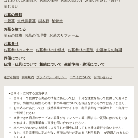
はじめてのお墓購入
お墓の価格
お墓の選び方
お墓の引越し（改葬）
墓じまい
お墓の種類
一般墓
永代供養墓
樹木葬
納骨堂
お墓を建てる
墓石の価格
お墓の管理費
お墓のリフォーム
お墓参り
お墓参りのマナー
お墓参りのお供え
お墓参りの服装
お墓参りの時期
葬儀について
仏壇・仏具について
相続について
生前準備・終活について
運営者情報
利用規約
プライバシーポリシー
口コミについて
お問い合わせ
■当サイトに関する注意事項
当サイトで提供する商品の情報にあたっては、十分な注意を払って提供しておりま
すが、情報の正確性その他一切の事項についてを保証をするものではありません。
お申込みにあたっては、提携事業者のサイトや、利用規約をご確認の上、ご自身で
ご判断ください。
当社では各商品のサービス内容及びキャンペーン等に関するご質問にはお答えでき
かねます。提携事業者に直接お問い合わせください。
本ページのいかなる情報により生じた損失に対しても当社は責任を負いません。
なお、本注意事項に定めがない事項は当社が定める「利用規約」 が適用されるもの
とします。