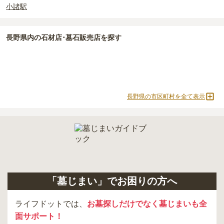
・
年間管理費
：お墓の管理費。契約後、毎年発生するケースがあり
小諸駅
ます。
正確な費用は、区画や石材の選び方によって大きく変わるため、見
長野県
内の石材店･墓石販売店を探す
積もりを取るまで確定しません。
現地見学では、担当者に「提示金額以外にかかる費用はないか」を
必ず確認することをおすすめします。
現地への見学が難しい場合は、資料請求でも各霊園の詳しい料金案
内を取り寄せることができます。
長野県の市区町村を全て表示
「墓じまい」でお困りの方へ
ライフドットでは、
お墓探しだけでなく墓じまいも全
面サポート！