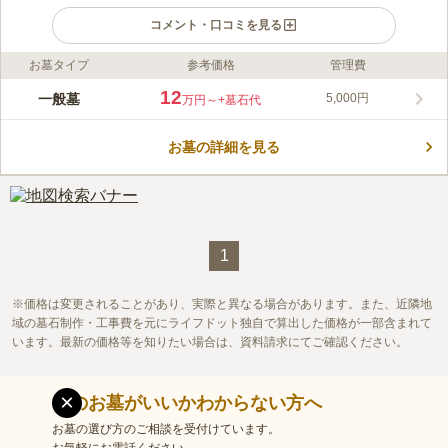
コメント・口コミを見る
お墓タイプ
参考価格
管理費
ライフドット編集部のコメント
美しい景観が魅力の大雄寺の寺院墓苑です。 宗派は自由です
12
一般墓
5,000円
万円～
+墓石代
が、大雄寺に入檀した方が眠れます。 開放的な空間で、浅間山
を望むことができる風光明媚な場所にあります。 墓域には先祖
お墓の詳細を見る
代々のお墓も見られ、家族代々で眠ることができる場所をお探し
コメントの続きを読む
の方にピッタリです。 バリアフリー設計なので、小さいお子様
やご高齢の方でも安心してお参りすることができます。
口コミ評価
この霊園はまだ誰からも評価されていません。
1
価格は変更されることがあり、実際と異なる場合があります。また、近隣地
域の墓石制作・工事費を元にライフドット独自で算出した価格が一部含まれて
います。最新の価格等を知りたい場合は、資料請求にてご確認ください。
×
どのお墓がいいかわからない方へ
お墓の選び方のご相談を受付けています。
お気軽にお電話ください。