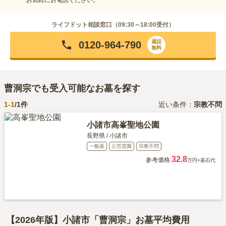
ライフドット相談窓口（
09:30～18:00
受付）
通話
0120-964-790
無料
曹洞宗でも受入可能なお墓を探す
1-
1
/
1
件
近い条件：
宗教不問
小諸市高峯聖地公園
長野県
/
小諸市
一般墓
公営霊園
宗教不問
32.8
参考価格:
万円
+墓石代
【2026年版】小諸市「曹洞宗」お墓平均費用