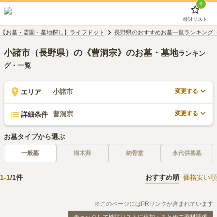
0
検討リスト
【お墓・霊園・墓地探し】ライフドット
長野県のおすすめお墓一覧ランキング
小諸市（長野県）の《曹洞宗》のお墓・墓地
ランキン
グ・一覧
変更する
小諸市
エリア
変更する
曹洞宗
詳細条件
お墓タイプから選ぶ
一般墓
樹木葬
納骨堂
永代供養墓
1
-
1
/
1
件
おすすめ順
価格安い順
※このページにはPRリンクが含まれています