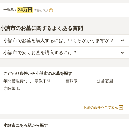
24万円
一般墓：
※墓石代別
?
小諸市のお墓に関するよくある質問
小諸市でお墓を購入するには、いくらかかりますか？
小諸市で安くお墓を購入するには？
小諸市
での購入費用の目安は、
一般墓が約203万円
です。
一般墓を建てる場合は、「永代使用料（土地代）」と「墓石代」の
小諸市
で一番安価な
お墓
は、
大雄寺墓苑（小諸善光寺）
の
一般墓
2つが主な費用となります。
で、
12万円
(墓石代別)
からお求めいただけます。
小諸市
の一般墓の永代使用料の平均は
42万円
で、墓石代は
長野県の
こだわり条件から
小諸市
のお墓を探す
一般的に最も費用を抑えられるのは、他の方のご遺骨と一緒に埋葬
平均
161万円
です。いずれも区画の広さや墓石の大きさ・素材によ
年間管理費なし
宗教不問
曹洞宗
公営霊園
する
「合祀墓（ごうしぼ）」
と呼ばれるタイプです。個別のお墓に
って変わります。
寺院墓地
比べて省スペースで管理の手間がかからないため、費用が安く設定
されています。
なお、お墓によっては以下の費用が別途かかる場合があります。
価格の目安は、1名あたり5万円〜30万円程度です。
・
開眼法要の費用
：お墓を新しく建てた際に行う儀式のための費
お墓の条件を全て表示
用。僧侶に渡すお布施がかかります。
小諸市
で安価なお墓を探したい場合は、
価格の安い順
で並び替えて
・
納骨式の費用
：お墓に遺骨を納める儀式のための費用。僧侶に渡
お墓を探すのがおすすめです。
すお布施、会食などの費用がかかります。
小諸市にある駅から探す