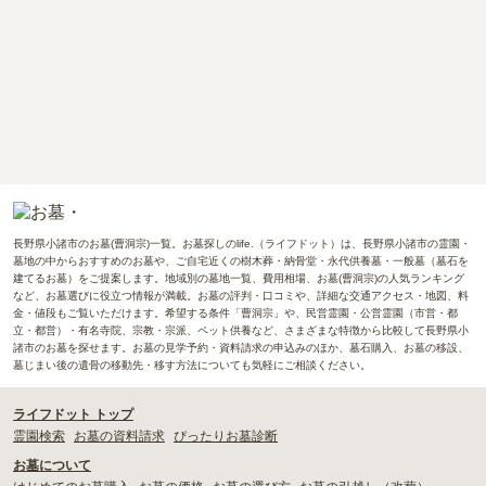
長野県小諸市のお墓(曹洞宗)一覧。お墓探しのlife.（ライフドット）は、長野県小諸市の霊園・
墓地の中からおすすめのお墓や、ご自宅近くの樹木葬・納骨堂・永代供養墓・一般墓（墓石を
建てるお墓）をご提案します。地域別の墓地一覧、費用相場、お墓(曹洞宗)の人気ランキング
など、お墓選びに役立つ情報が満載。お墓の評判・口コミや、詳細な交通アクセス・地図、料
金・値段もご覧いただけます。希望する条件「曹洞宗」や、民営霊園・公営霊園（市営・都
立・都営）・有名寺院、宗教・宗派、ペット供養など、さまざまな特徴から比較して長野県小
諸市のお墓を探せます。お墓の見学予約・資料請求の申込みのほか、墓石購入、お墓の移設、
墓じまい後の遺骨の移動先・移す方法についても気軽にご相談ください。
ライフドット トップ
霊園検索
お墓の資料請求
ぴったりお墓診断
お墓について