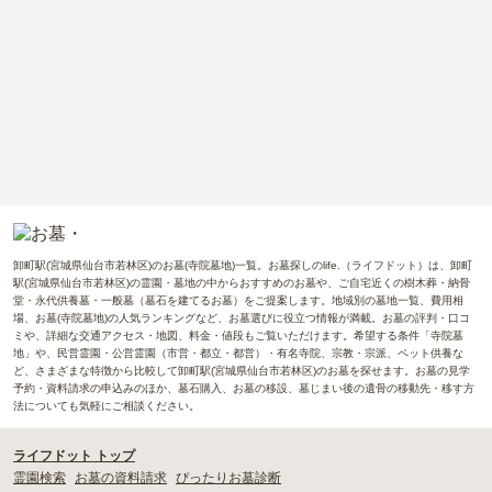
卸町駅(宮城県仙台市若林区)のお墓(寺院墓地)一覧。お墓探しのlife.（ライフドット）は、卸町
駅(宮城県仙台市若林区)の霊園・墓地の中からおすすめのお墓や、ご自宅近くの樹木葬・納骨
堂・永代供養墓・一般墓（墓石を建てるお墓）をご提案します。地域別の墓地一覧、費用相
場、お墓(寺院墓地)の人気ランキングなど、お墓選びに役立つ情報が満載。お墓の評判・口コ
ミや、詳細な交通アクセス・地図、料金・値段もご覧いただけます。希望する条件「寺院墓
地」や、民営霊園・公営霊園（市営・都立・都営）・有名寺院、宗教・宗派、ペット供養な
ど、さまざまな特徴から比較して卸町駅(宮城県仙台市若林区)のお墓を探せます。お墓の見学
予約・資料請求の申込みのほか、墓石購入、お墓の移設、墓じまい後の遺骨の移動先・移す方
法についても気軽にご相談ください。
ライフドット トップ
霊園検索
お墓の資料請求
ぴったりお墓診断