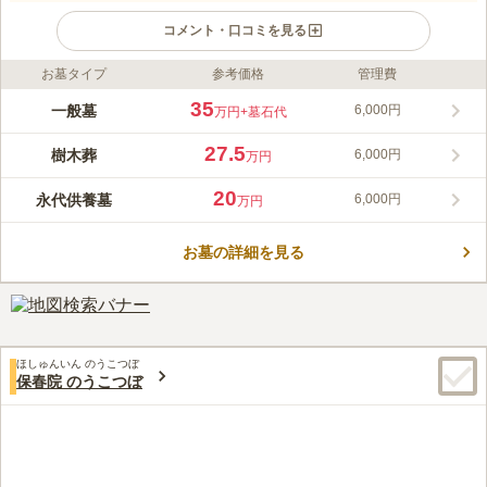
コメント・口コミを見る
お墓タイプ
参考価格
管理費
ライフドット編集部のコメント
JR東北本線「東仙台駅」から徒歩約10分の便利な立地で、宗教
35
一般墓
6,000円
万円
+墓石代
や宗派を問わず、どなたでも利用できるお墓を提供しています。
永代供養が付いているため、無縁仏になる心配がなく、後継者が
27.5
樹木葬
6,000円
万円
いない方でも安心して利用可能です。経済的負担が少なく、維持
コメントの続きを読む
管理の負担を軽減する設計がされています。
20
永代供養墓
6,000円
万円
口コミ評価
この霊園はまだ誰からも評価されていません。
お墓の詳細を見る
ほしゅんいん のうこつぼ
保春院 のうこつぼ