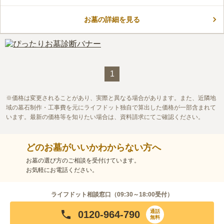
継者がいない方も安心して眠ることが出来る合同永代供養墓で
コメントの続きを読む
す。月に2回行われる写経会や座禅会も「心が洗われる」と評判
です。また由緒正しきこの寺院の本堂には、本尊「聖観世音菩
お墓の詳細を見る
口コミ評価
薩」と、伊達政宗公ご両親のお位牌を安置しています。
この霊園はまだ誰からも評価されていません。
1
価格は変更されることがあり、実際と異なる場合があります。また、近隣地
域の墓石制作・工事費を元にライフドット独自で算出した価格が一部含まれて
います。最新の価格等を知りたい場合は、資料請求にてご確認ください。
どのお墓がいいかわからない方へ
お墓の選び方のご相談を受付けています。
お気軽にお電話ください。
ライフドット相談窓口（
09:30～18:00
受付）
通話
0120-964-790
無料