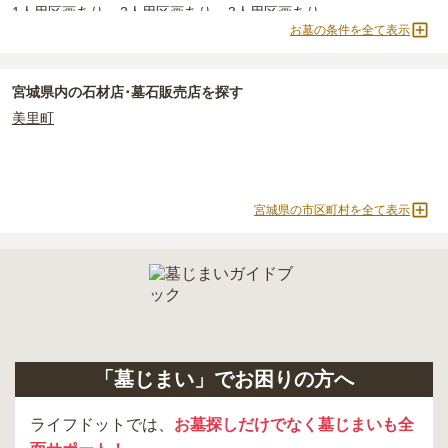
されています。
樹木葬・納骨堂・永代供養墓は、基本的に墓石代がかからず、永代
1人用区画あり
2人用区画あり
3人用区画あり
価格の目安は、1名あたり5万円〜30万円程度です。
使用料のみかかります。
お墓の条件を全て表示
卸町駅周辺
で安価なお墓を探したい場合は、
価格の安い順
で並び替
なお、お墓によっては以下の費用が別途かかる場合があります。
宮城県
内の石材店･墓石販売店を探す
えてお墓を探すのがおすすめです。
・
開眼法要の費用
：お墓を新しく建てた際に行う儀式のための費
用。僧侶に渡すお布施がかかります。
美里町
・
納骨式の費用
：お墓に遺骨を納める儀式のための費用。僧侶に渡
すお布施、会食などの費用がかかります。
・
年間管理費
：お墓の管理費。契約後、毎年発生するケースがあり
ます。
宮城県の市区町村を全て表示
正確な費用は、区画や石材の選び方によって大きく変わるため、見
積もりを取るまで確定しません。
現地見学では、担当者に「提示金額以外にかかる費用はないか」を
必ず確認することをおすすめします。
現地への見学が難しい場合は、資料請求でも各霊園の詳しい料金案
内を取り寄せることができます。
「墓じまい」でお困りの方へ
ライフドットでは、
お墓探しだけでなく墓じまいも全