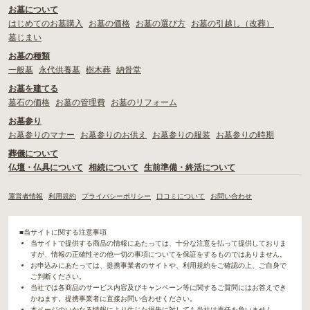
お墓について
はじめてのお墓購入
お墓の価格
お墓の選び方
お墓の引越し（改葬）
墓じまい
お墓の種類
一般墓
永代供養墓
樹木葬
納骨堂
お墓を建てる
墓石の価格
お墓の管理費
お墓のリフォーム
お墓参り
お墓参りのマナー
お墓参りのお供え
お墓参りの服装
お墓参りの時期
葬儀について
仏壇・仏具について
相続について
生前準備・終活について
運営者情報
利用規約
プライバシーポリシー
口コミについて
お問い合わせ
■当サイトに関する注意事項
当サイトで提供する商品の情報にあたっては、十分な注意を払って提供しておりま
すが、情報の正確性その他一切の事項についてを保証をするものではありません。
お申込みにあたっては、提携事業者のサイトや、利用規約をご確認の上、ご自身で
ご判断ください。
当社では各商品のサービス内容及びキャンペーン等に関するご質問にはお答えでき
かねます。提携事業者に直接お問い合わせください。
本ページのいかなる情報により生じた損失に対しても当社は責任を負いません。