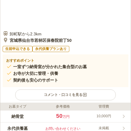
卸町駅から2.3km
宮城県仙台市若林区保春院前丁50
生前申込できる
永代供養プランあり
おすすめポイント
一室ずつ納骨室が分かれた集合型のお墓
お寺が大切に管理・供養
契約後も安心のサポート
コメント・口コミを見る
お墓タイプ
参考価格
管理費
ライフドット編集部のコメント
仙台若林区にある保春院は地下鉄『薬師堂駅』から徒歩8分、仙
50
納骨堂
10,000円
万円
台市営バス「若林区役所前」からは徒歩1分とアクセス良好の寺
院です。駐車場完備のため、車でも安心してお越し頂けます。後
永代供養墓
未掲載
お問い合わせください