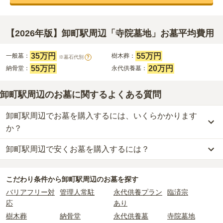
【2026年版】卸町駅周辺「寺院墓地」お墓平均費用
35万円
55万円
一般墓：
樹木葬：
※墓石代別
?
55万円
20万円
納骨堂：
永代供養墓：
卸町駅周辺のお墓に関するよくある質問
卸町駅周辺でお墓を購入するには、いくらかかります
か？
卸町駅周辺で安くお墓を購入するには？
卸町駅周辺
での購入費用の目安は、
一般墓が約198万円、樹木葬が
約55万円、納骨堂が約55万円、永代供養墓が約20万円
です。
卸町駅周辺
で一番安価な
お墓
は、
圓護寺墓苑
の
永代供養墓
で、
20万
一般墓を建てる場合は、「永代使用料（土地代）」と「墓石代」の
こだわり条件から
卸町駅周辺
のお墓を探す
円
からお求めいただけます。
2つが主な費用となります。
バリアフリー対
管理人常駐
永代供養プラン
臨済宗
一般的に最も費用を抑えられるのは、他の方のご遺骨と一緒に埋葬
卸町駅周辺
の一般墓の永代使用料の平均は
35万円
で、墓石代は
宮城
応
あり
する
「合祀墓（ごうしぼ）」
と呼ばれるタイプです。個別のお墓に
県の平均
163.2万円
です。いずれも区画の広さや墓石の大きさ・素
比べて省スペースで管理の手間がかからないため、費用が安く設定
材によって変わります。
樹木葬
納骨堂
永代供養墓
寺院墓地