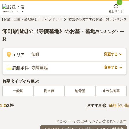
0
検討リスト
【お墓・霊園・墓地探し】ライフドット
宮城県のおすすめお墓一覧ランキング
卸町駅周辺の《寺院墓地》のお墓・墓地
ランキング・一
覧
変更する
卸町
エリア
変更する
寺院墓地
詳細条件
お墓タイプから選ぶ
一般墓
樹木葬
納骨堂
永代供養墓
1
-
2
/
2
件
おすすめ順
価格安い順
※このページにはPRリンクが含まれています