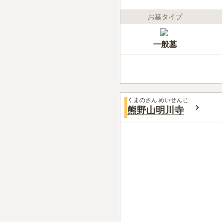
お墓タイプ
一般墓
くまのさん めいせんじ
熊野山明川寺