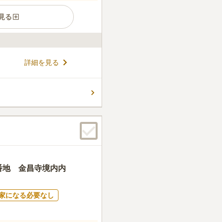
見る
（1496年）に開山された歴
詳細を見る
の一つ「布袋尊」を祀り、円
れています。国道286号線沿
を問わず、どなたでも安心し
コメントの続きを読む
ん。
番地 金昌寺境内内
家になる必要なし