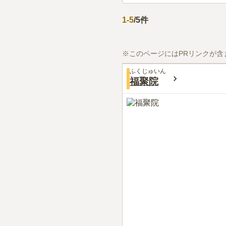
1
-
5
/
5
件
※このページにはPRリンクが含
ふくじゅいん
福聚院