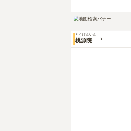
とうげんいん
桃源院