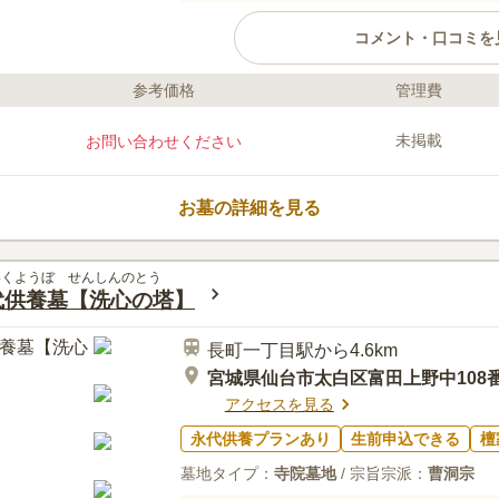
コメント・口コミを
参考価格
管理費
ライフドット編集部のコメント
宮城県仙台市の福聚院は、明應五年
未掲載
お問い合わせください
史ある寺院です。奥州仙臺七福神
満の神様として多くの人々に信仰さ
いでアクセスも良好。宗教や宗派
お墓の詳細を見る
てご利用いただけます。
口コミ評価
この霊園はまだ誰からも評価されていませ
いくようぼ せんしんのとう
代供養墓【洗心の塔】
長町一丁目駅から4.6km
宮城県仙台市太白区富田上野中108
アクセスを見る
永代供養プランあり
生前申込できる
檀
墓地タイプ：
寺院墓地
/ 宗旨宗派：
曹洞宗