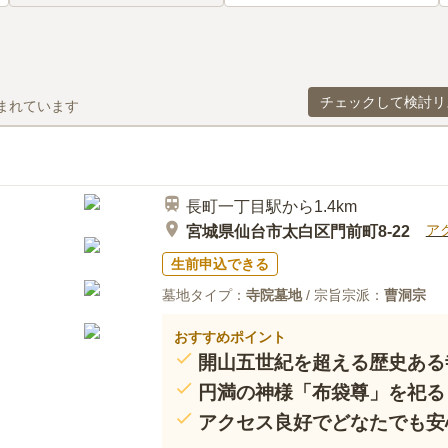
チェックして検討リ
まれています
長町一丁目駅から1.4km
ア
宮城県仙台市太白区門前町8-22
生前申込できる
墓地タイプ：
寺院墓地
/ 宗旨宗派：
曹洞宗
おすすめポイント
開山五世紀を超える歴史ある
円満の神様「布袋尊」を祀る
アクセス良好でどなたでも安