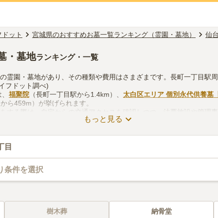
フドット
宮城県のおすすめお墓一覧ランキング（霊園・墓地）
仙
墓・墓地
ランキング・一覧
くの霊園・墓地があり、その種類や費用はさまざまです。長町一丁目駅
イフドット調べ)
は、
福聚院
（長町一丁目駅から1.4km）、
太白区エリア 個別永代供養墓
から459m）が挙げられます。
しをする際は、自宅からの交通アクセスを確認しつつ、法要施設や管理
もっと見る
などを考慮して選ぶとよいでしょう。資料請求や見学予約が無料ででき
丁目
り条件を選択
樹木葬
納骨堂