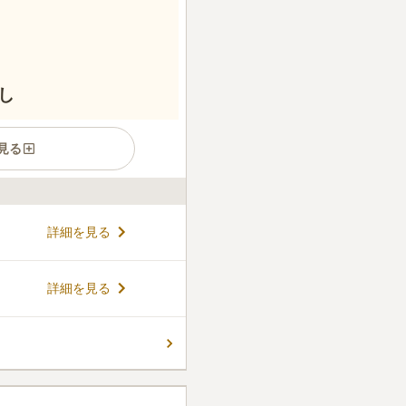
し
見る
できるマンションタイプのお
詳細を見る
理費は無料。宗教不問で、ど
徴です。自然に囲まれた閑静
参りできる環境を提供。永代
コメントの続きを読む
詳細を見る
配もなく、故人を永代にわた
ん。