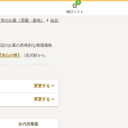
0
検討リスト
台市のお墓（霊園・墓地）
仙台市太白区のお墓（霊園・墓地）
長町
周辺のお墓の具体的な相場価格
【洗心の塔】
（富沢駅から
事務所などの設備や管理体制、近
ますので、活用してみてくださ
変更する
変更する
永代供養墓