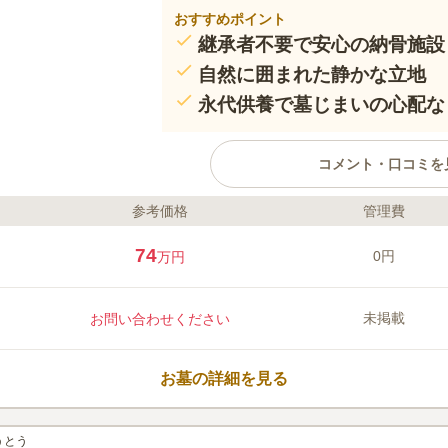
おすすめポイント
継承者不要で安心の納骨施設
自然に囲まれた静かな立地
永代供養で墓じまいの心配な
コメント・口コミを
参考価格
管理費
ライフドット編集部のコメント
継承者がいなくても安心して利用
74
0円
万円
墓。ご家族での利用が可能で、管
なたでもご納骨いただけるのが特
な住宅地に位置し、心穏やかにお
未掲載
お問い合わせください
供養が可能なので、墓じまいの心
って供養できます。
口コミ評価
この霊園はまだ誰からも評価されていませ
お墓の詳細を見る
うとう