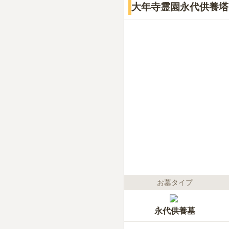
大年寺霊園永代供養塔
お墓タイプ
永代供養墓