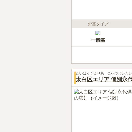
お墓タイプ
一般墓
たいはくくえりあ こべつえいた
太白区エリア 個別永