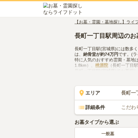
【お墓・霊園・墓地探し】ライ
長町一丁目駅周辺のお
長町一丁目駅(宮城県)には数多
は、
納骨堂
が約
74万円
です。(ラ
特に人気のおすすめ霊園・墓地
1.8km）、
桃源院
（長町一丁目駅
長町一丁目駅(宮城県)でお墓探
隣での供花やお線香の入手方法
い。
エリア
長町一
詳細条件
こだわ
お墓タイプから選ぶ
一般墓