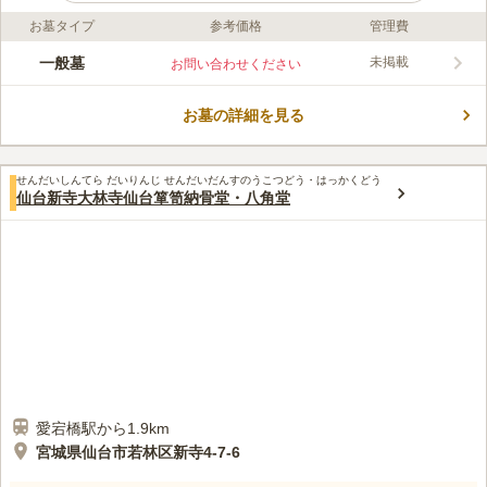
お墓タイプ
参考価格
管理費
口コミ評価
この霊園はまだ誰からも評価されていません。
一般墓
未掲載
お問い合わせください
お墓の詳細を見る
せんだいしんてら だいりんじ せんだいだんすのうこつどう・はっかくどう
仙台新寺大林寺仙台箪笥納骨堂・八角堂
愛宕橋駅から1.9km
宮城県仙台市若林区新寺4-7-6