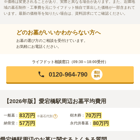
価格は変更されることがあり、実際と異なる場合があります。また、近隣地
域の墓石制作・工事費を元にライフドット独自で算出した価格が一部含まれて
います。最新の価格等を知りたい場合は、資料請求にてご確認ください。
どのお墓がいいかわからない方へ
お墓の選び方のご相談を受付けています。
お気軽にお電話ください。
ライフドット相談窓口（
09:30～18:00
受付）
通話
0120-964-790
無料
【2026年版】愛宕橋駅周辺お墓平均費用
83万円
70万円
一般墓：
樹木葬：
※墓石代別
?
57万円
80万円
納骨堂：
永代供養墓：
愛宕橋駅周辺のお墓に関するよくある質問