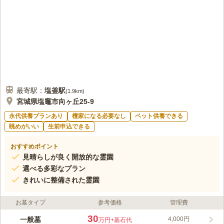
最寄駅：
塩釜
駅
(
1.9km
)
宮城県塩竈市向ヶ丘25-9
永代供養プランあり
檀家になる必要なし
ペット供養できる
眺めがいい
生前申込できる
おすすめポイント
見晴らしが良く開放的な霊園
選べる多彩なプラン
きれいに整備された霊園
お墓タイプ
参考価格
管理費
30
一般墓
4,000円
万円
+墓石代