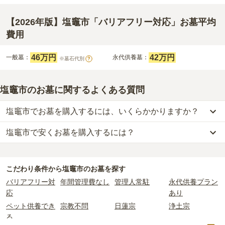
【2026年版】塩竈市「バリアフリー対応」お墓平均
費用
46万円
42万円
一般墓：
永代供養墓：
※墓石代別
?
塩竈市のお墓に関するよくある質問
塩竈市でお墓を購入するには、いくらかかりますか？
塩竈市で安くお墓を購入するには？
塩竈市
での購入費用の目安は、
一般墓が約213万円、樹木葬が約58
万円、永代供養墓が約42万円
です。
塩竈市
で一番安価な
お墓
は、
つどいの地 仙塩丘の上霊園
の
永代供養
一般墓を建てる場合は、「永代使用料（土地代）」と「墓石代」の
墓
で、
16万円
からお求めいただけます。
2つが主な費用となります。
こだわり条件から
塩竈市
のお墓を探す
一般的に最も費用を抑えられるのは、他の方のご遺骨と一緒に埋葬
塩竈市
の一般墓の永代使用料の平均は
50万円
で、墓石代は
宮城県の
バリアフリー対
年間管理費なし
管理人常駐
永代供養プラン
する
「合祀墓（ごうしぼ）」
と呼ばれるタイプです。個別のお墓に
平均
163.2万円
です。いずれも区画の広さや墓石の大きさ・素材に
応
あり
比べて省スペースで管理の手間がかからないため、費用が安く設定
よって変わります。
ペット供養でき
宗教不問
日蓮宗
浄土宗
されています。
樹木葬・納骨堂・永代供養墓は、基本的に墓石代がかからず、永代
る
価格の目安は、1名あたり5万円〜30万円程度です。
使用料のみかかります。