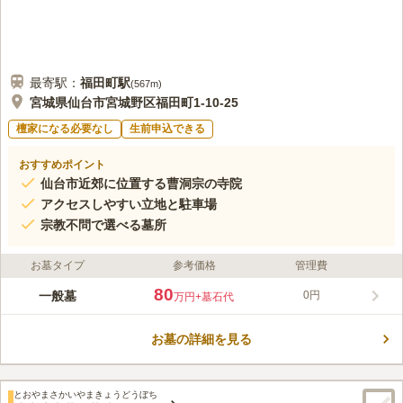
最寄駅：
福田町
駅
(
567m
)
宮城県仙台市宮城野区福田町1-10-25
檀家になる必要なし
生前申込できる
おすすめポイント
仙台市近郊に位置する曹洞宗の寺院
アクセスしやすい立地と駐車場
宗教不問で選べる墓所
お墓タイプ
参考価格
管理費
80
一般墓
0円
万円
+墓石代
お墓の詳細を見る
とおやまさかいやまきょうどうぼち