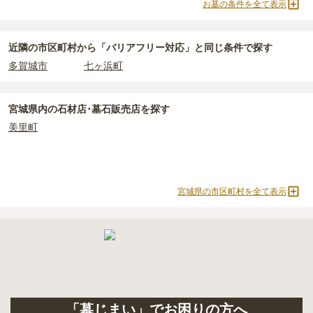
お墓の条件を全て表示
臨済宗
樹木葬
永代供養墓
公営霊園
塩竈市
で安価なお墓を探したい場合は、
価格の安い順
で並び替えて
民営霊園
寺院墓地
1人用区画あり
なお、お墓によっては以下の費用が別途かかる場合があります。
お墓を探すのがおすすめです。
・
開眼法要の費用
：お墓を新しく建てた際に行う儀式のための費
近隣の市区町村から
「バリアフリー対応」と
同じ条件で探す
用。僧侶に渡すお布施がかかります。
多賀城市
七ヶ浜町
・
納骨式の費用
：お墓に遺骨を納める儀式のための費用。僧侶に渡
すお布施、会食などの費用がかかります。
・
年間管理費
：お墓の管理費。契約後、毎年発生するケースがあり
宮城県
内の石材店･墓石販売店を探す
ます。
美里町
正確な費用は、区画や石材の選び方によって大きく変わるため、見
積もりを取るまで確定しません。
現地見学では、担当者に「提示金額以外にかかる費用はないか」を
宮城県の市区町村を全て表示
必ず確認することをおすすめします。
現地への見学が難しい場合は、資料請求でも各霊園の詳しい料金案
内を取り寄せることができます。
「墓じまい」でお困りの方へ