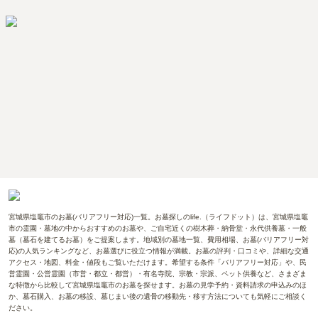
宮城県塩竈市のお墓(バリアフリー対応)一覧。お墓探しのlife.（ライフドット）は、宮城県塩竈
市の霊園・墓地の中からおすすめのお墓や、ご自宅近くの樹木葬・納骨堂・永代供養墓・一般
墓（墓石を建てるお墓）をご提案します。地域別の墓地一覧、費用相場、お墓(バリアフリー対
応)の人気ランキングなど、お墓選びに役立つ情報が満載。お墓の評判・口コミや、詳細な交通
アクセス・地図、料金・値段もご覧いただけます。希望する条件「バリアフリー対応」や、民
営霊園・公営霊園（市営・都立・都営）・有名寺院、宗教・宗派、ペット供養など、さまざま
な特徴から比較して宮城県塩竈市のお墓を探せます。お墓の見学予約・資料請求の申込みのほ
か、墓石購入、お墓の移設、墓じまい後の遺骨の移動先・移す方法についても気軽にご相談く
ださい。