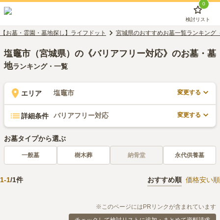
0
検討リスト
【お墓・霊園・墓地探し】ライフドット
宮城県のおすすめお墓一覧ランキング
塩竈市（宮城県）の《バリアフリー対応》のお墓・墓
地
ランキング・一覧
変更する
塩竈市
エリア
変更する
バリアフリー対応
詳細条件
お墓タイプから選ぶ
一般墓
樹木葬
納骨堂
永代供養墓
1
-
1
/
1
件
おすすめ順
価格安い順
※このページにはPRリンクが含まれています