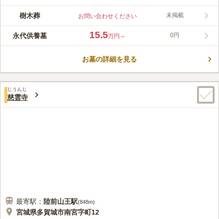
樹木葬
未掲載
お問い合わせください
15.5
永代供養墓
0円
万円～
お墓の詳細を見る
じうんじ
慈雲寺
最寄駅：
陸前山王
駅
(
848m
)
宮城県多賀城市南宮字町12