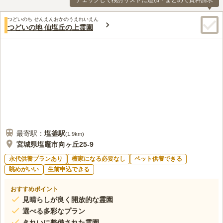
チェックして検討リストに追加・まとめて資料請求
つどいのち せんえんおかのうえれいえん
つどいの地 仙塩丘の上霊園
最寄駅：
塩釜
駅
(
1.9km
)
宮城県塩竈市向ヶ丘25-9
永代供養プランあり
檀家になる必要なし
ペット供養できる
眺めがいい
生前申込できる
おすすめポイント
見晴らしが良く開放的な霊園
選べる多彩なプラン
きれいに整備された霊園