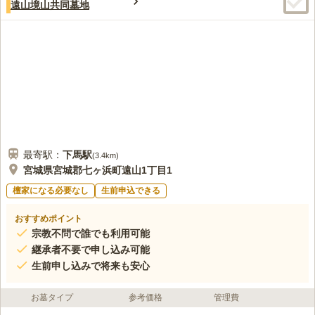
遠山境山共同墓地
最寄駅：
下馬
駅
(
3.4km
)
宮城県宮城郡七ヶ浜町遠山1丁目1
檀家になる必要なし
生前申込できる
おすすめポイント
宗教不問で誰でも利用可能
継承者不要で申し込み可能
生前申し込みで将来も安心
お墓タイプ
参考価格
管理費