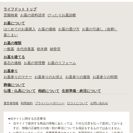
ライフドット トップ
霊園検索
お墓の資料請求
ぴったりお墓診断
お墓について
はじめてのお墓購入
お墓の価格
お墓の選び方
お墓の引越し（改葬）
墓じまい
お墓の種類
一般墓
永代供養墓
樹木葬
納骨堂
お墓を建てる
墓石の価格
お墓の管理費
お墓のリフォーム
お墓参り
お墓参りのマナー
お墓参りのお供え
お墓参りの服装
お墓参りの時期
葬儀について
仏壇・仏具について
相続について
生前準備・終活について
運営者情報
利用規約
プライバシーポリシー
口コミについて
お問い合わせ
■当サイトに関する注意事項
当サイトで提供する商品の情報にあたっては、十分な注意を払って提供しておりま
すが、情報の正確性その他一切の事項についてを保証をするものではありません。
お申込みにあたっては、提携事業者のサイトや、利用規約をご確認の上、ご自身で