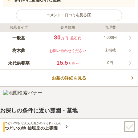
コメント・口コミを見る
お墓タイプ
参考価格
管理費
ライフドット編集部のコメント
様々なお墓に対応した宗教自由の霊園です。周辺は閑静な住宅街
30
一般墓
4,000円
万円
+墓石代
ですので、静かな環境でゆったりとお墓参りができます。永代管
理供養墓の納骨スペースは神道・仏教・キリスト教・自由タイプ
樹木葬
未掲載
お問い合わせください
の4つから選べます。園路はどなたでも歩きやすいバリアフリー
コメントの続きを読む
対応です。敷地内には管理施設内に休憩所とトイレが完備されて
15.5
永代供養墓
0円
万円～
おります。
口コミ評価
4.5
みんなの評価
口コミ
2
件
お墓の詳細を見る
道路を挟んで迎え側が学校でした。近くには食事ができる場所は
40代
女性
ないと思います。車で10分も走ればお店はあります。
口コミの続きを読む
お探しの条件に近い霊園・墓地
つどいのち せんえんおかのうえれいえん
つどいの地 仙塩丘の上霊園