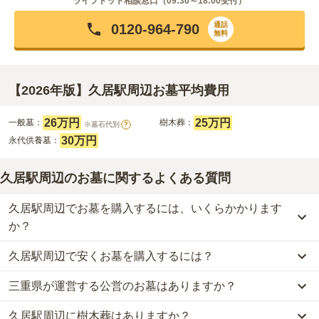
ライフドット相談窓口（
09:30～18:00
受付）
通話
0120-964-790
無料
【2026年版】久居駅周辺お墓平均費用
26万円
25万円
一般墓：
樹木葬：
※墓石代別
?
30万円
永代供養墓：
久居駅周辺のお墓に関するよくある質問
久居駅周辺でお墓を購入するには、いくらかかります
か？
久居駅周辺で安くお墓を購入するには？
久居駅周辺
での購入費用の目安は、
一般墓が約172万円、樹木葬が
約25万円、永代供養墓が約30万円
です。
三重県が運営する公営のお墓はありますか？
久居駅周辺
で一番安価な
お墓
は、
津市営 久居野村墓園
の
一般墓
で、
一般墓を建てる場合は、「永代使用料（土地代）」と「墓石代」の
16万円
(墓石代別)
からお求めいただけます。
2つが主な費用となります。
久居駅周辺に樹木葬はありますか？
久居駅周辺
には、
三重県
が運営する公営の霊園が
2
件あります。
一般的に最も費用を抑えられるのは、他の方のご遺骨と一緒に埋葬