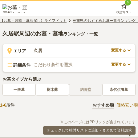
0
検討リスト
【お墓・霊園・墓地探し】ライフドット
三重県のおすすめお墓一覧ランキング
久居駅周辺のお墓・墓地
ランキング・一覧
変更する
久居
エリア
変更する
こだわり条件を選択
詳細条件
お墓タイプから選ぶ
一般墓
樹木葬
納骨堂
永代供養墓
1
-
6
/
6
件
おすすめ順
価格安い順
※このページにはPRリンクが含まれています
チェックして検討リストに追加・まとめて資料請求