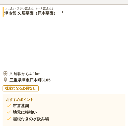
つしえい ひさいぼえん （へきぼえん）
津市営 久居墓園（戸木墓園）
久居駅から4.1km
三重県津市戸木町6105
檀家になる必要なし
おすすめポイント
市営墓園
地元に根強い
屋根付きの水汲み場