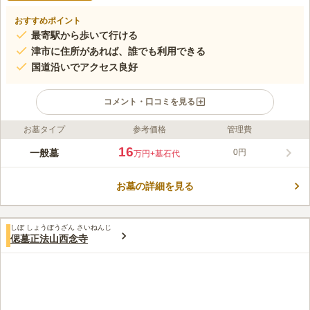
おすすめポイント
最寄駅から歩いて行ける
津市に住所があれば、誰でも利用できる
国道沿いでアクセス良好
コメント・口コミを見る
お墓タイプ
参考価格
管理費
ライフドット編集部のコメント
宗教に捕らわれることなく、津市に住所がある方はお墓を建てる
16
一般墓
0円
万円
+墓石代
ことができます。 区画は1.95㎡と3.90㎡の2つから選ぶことがで
きます。 ゆったりとしたスペースがあり、隣を気を遣わずにお
お墓の詳細を見る
参りが人気のポイントです。 周りには高い建物がなく、天気の
コメントの続きを読む
いい日には広い空を眺めながら、故人にゆっくり手を合わせるこ
とができる落ち着いた霊園です。
口コミ評価
しぼ しょうぼうざん さいねんじ
この霊園はまだ誰からも評価されていません。
偲墓正法山西念寺