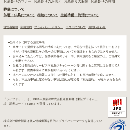
お墓参りのマナー
お墓参りのお供え
お墓参りの服装
お墓参りの時期
葬儀について
仏壇・仏具について
相続について
生前準備・終活について
運営者情報
利用規約
プライバシーポリシー
口コミについて
お問い合わせ
■当サイトに関する注意事項
当サイトで提供する商品の情報にあたっては、十分な注意を払って提供しておりま
すが、情報の正確性その他一切の事項についてを保証をするものではありません。
お申込みにあたっては、提携事業者のサイトや、利用規約をご確認の上、ご自身で
ご判断ください。
当社では各商品のサービス内容及びキャンペーン等に関するご質問にはお答えでき
かねます。提携事業者に直接お問い合わせください。
本ページのいかなる情報により生じた損失に対しても当社は責任を負いません。
なお、本注意事項に定めがない事項は当社が定める「利用規約」 が適用されるもの
とします。
「ライフドット」は、1984年創業の株式会社鎌倉新書（東証プライム上
場、証券コード：6184）が運営しています。
株式会社鎌倉新書は個人情報保護を目的にプライバシーマークを取得してい
ます。