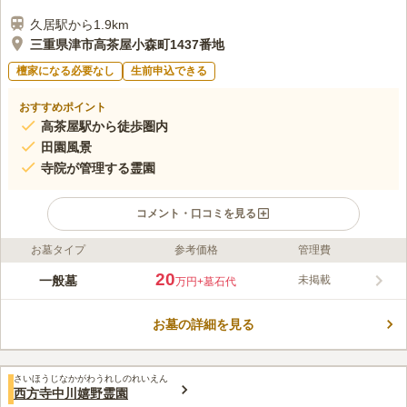
久居駅から1.9km
三重県津市高茶屋小森町1437番地
檀家になる必要なし
生前申込できる
おすすめポイント
高茶屋駅から徒歩圏内
田園風景
寺院が管理する霊園
コメント・口コミを見る
お墓タイプ
参考価格
管理費
ライフドット編集部のコメント
天台真盛宗の引接寺の管理する霊園ですが、宗教は不問で利用が
20
一般墓
未掲載
万円
+墓石代
可能です。 明るい陽射しに包まれて田園風景を見渡しながら、
のんびりとお墓参りをすることができます。 400区画の墓地は全
お墓の詳細を見る
て1区画1㎡の広さで、お墓の掃除も簡単です。 参道はコンクリ
コメントの続きを読む
ートで舗装されているので高齢の方やお子様も安心です。 近隣
には、山口観光ブドウ梨園・雲出川や飲食店があるので、お参り
口コミ評価
の後に出かけできます。
さいほうじなかがわうれしのれいえん
この霊園はまだ誰からも評価されていません。
西方寺中川嬉野霊園