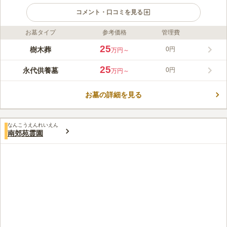
コメント・口コミを見る
お墓タイプ
参考価格
管理費
ライフドット編集部のコメント
佛眼寺 個別永代供養墓は、三重県津市にあるお寺が運営してい
25
樹木葬
0円
万円～
るお墓です。墓地は三重県津市半田に、本堂は津市岩田にありま
す。日蓮宗の寺院ですが、永代供養墓は宗旨宗派が違っても申し
25
永代供養墓
0円
万円～
込むことができます。お墓の管理・供養は佛眼寺が永代に渡って
コメントの続きを読む
おこなってくれます。遠方でお墓参りが難しい方や、お墓のお世
話をする後継者がいない方でも安心して利用できる魅力がありま
お墓の詳細を見る
口コミ評価
す。整備された明るい場所にあるので、お墓参りも気持ちよく利
この霊園はまだ誰からも評価されていません。
用できます。後継者のいない方や、残された家族への負担を減ら
したい方におすすめです。
なんこうえんれいえん
南郊苑霊園