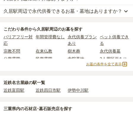
久居駅周辺
の一般墓の永代使用料の平均は
26万円
で、墓石代は
三重
津市営 久居野村墓園
と
津市営 久居墓園（戸木墓園）
がそれにあた
する
「合祀墓（ごうしぼ）」
と呼ばれるタイプです。個別のお墓に
県の平均
145.7万円
です。いずれも区画の広さや墓石の大きさ・素
久居駅周辺で永代供養できるお墓・墓地はありますか？
久居駅周辺
には、
1
件の樹木葬があります。
ります。
比べて省スペースで管理の手間がかからないため、費用が安く設定
材によって変わります。
詳しくは、
久居駅周辺
の樹木葬の一覧
をご覧ください。
されています。
樹木葬・納骨堂・永代供養墓は、基本的に墓石代がかからず、永代
久居駅周辺
には、永代供養できるお墓・墓地が
3
件あります。
公営霊園は民営の霊園と異なり、契約にあたって応募資格が設けら
価格の目安は、1名あたり5万円〜30万円程度です。
使用料のみかかります。
こだわり条件から
久居駅周辺
のお墓を探す
詳しくは、
久居駅周辺
の永代供養の一覧
をご覧ください。
れているケースがほとんどです。
バリアフリー対
年間管理費なし
永代供養プラン
ペット供養でき
主な条件として、遺骨がすでにある、該当の市区町村に一定年数以
久居駅周辺
で安価なお墓を探したい場合は、
価格の安い順
で並び替
なお、お墓によっては以下の費用が別途かかる場合があります。
応
あり
る
上住んでいるなどが挙げられます。
えてお墓を探すのがおすすめです。
・
開眼法要の費用
：お墓を新しく建てた際に行う儀式のための費
宗教不問
在来仏教
樹木葬
永代供養墓
条件を満たさない場合は、申し込み自体ができないことも多いた
用。僧侶に渡すお布施がかかります。
め、事前の確認が重要です。
公営霊園
民営霊園
寺院墓地
3人用区画あり
・
納骨式の費用
：お墓に遺骨を納める儀式のための費用。僧侶に渡
お墓の条件を全て表示
契約条件の詳細は、各霊園のページをご確認いただくか、資料請求
すお布施、会食などの費用がかかります。
よりお問い合わせください。
・
年間管理費
：お墓の管理費。契約後、毎年発生するケースがあり
ます。
近鉄名古屋線の駅一覧
近鉄富田駅
近鉄四日市駅
伊勢中川駅
正確な費用は、区画や石材の選び方によって大きく変わるため、見
積もりを取るまで確定しません。
現地見学では、担当者に「提示金額以外にかかる費用はないか」を
三重県
内の石材店･墓石販売店を探す
必ず確認することをおすすめします。
現地への見学が難しい場合は、資料請求でも各霊園の詳しい料金案
内を取り寄せることができます。