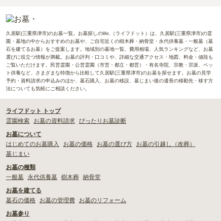
久居駅(三重県津市)のお墓一覧。お墓探しのlife.（ライフドット）は、久居駅(三重県津市)の霊
園・墓地の中からおすすめのお墓や、ご自宅近くの樹木葬・納骨堂・永代供養墓・一般墓（墓
石を建てるお墓）をご提案します。地域別の墓地一覧、費用相場、人気ランキングなど、お墓
選びに役立つ情報が満載。お墓の評判・口コミや、詳細な交通アクセス・地図、料金・値段も
ご覧いただけます。民営霊園・公営霊園（市営・都立・都営）・有名寺院、宗教・宗派、ペッ
ト供養など、さまざまな特徴から比較して久居駅(三重県津市)のお墓を探せます。お墓の見学
予約・資料請求の申込みのほか、墓石購入、お墓の移設、墓じまい後の遺骨の移動先・移す方
法についても気軽にご相談ください。
ライフドット トップ
霊園検索
お墓の資料請求
ぴったりお墓診断
お墓について
はじめてのお墓購入
お墓の価格
お墓の選び方
お墓の引越し（改葬）
墓じまい
お墓の種類
一般墓
永代供養墓
樹木葬
納骨堂
お墓を建てる
墓石の価格
お墓の管理費
お墓のリフォーム
お墓参り