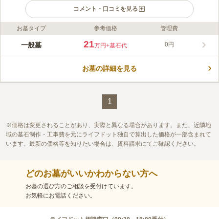
コメント・口コミを見る
お墓タイプ
参考価格
管理費
ライフドット編集部のコメント
津市に住む方なら、宗旨・宗派を問わず、お墓を建てることがで
21
一般墓
0円
万円
+墓石代
きます。 国道165号線に近く、周囲にはコンビニや飲食店の他、
薬局や郵便局などが建ち並ぶ便利なエリアです。 「青葉台北公
お墓の詳細を見る
園」や「上野古墳群」等があるので、お参りの後に立ち寄ること
コメントの続きを読む
ができます。 利便性の高い好立地にあるので、疎遠になってし
まうこともないでしょう。
口コミ評価
この霊園はまだ誰からも評価されていません。
1
価格は変更されることがあり、実際と異なる場合があります。また、近隣地
域の墓石制作・工事費を元にライフドット独自で算出した価格が一部含まれて
います。最新の価格等を知りたい場合は、資料請求にてご確認ください。
どのお墓がいいかわからない方へ
お墓の選び方のご相談を受付けています。
お気軽にお電話ください。