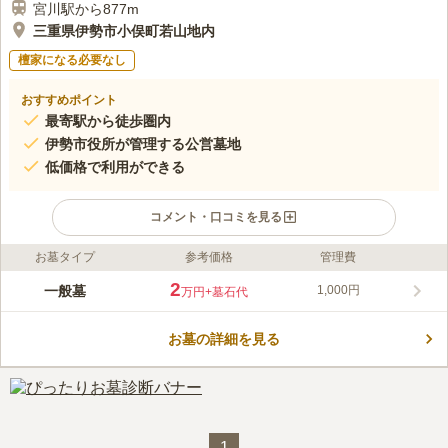
宮川駅から877m
三重県伊勢市小俣町若山地内
檀家になる必要なし
おすすめポイント
最寄駅から徒歩圏内
伊勢市役所が管理する公営墓地
低価格で利用ができる
コメント・口コミを見る
お墓タイプ
参考価格
管理費
ライフドット編集部のコメント
宗旨・宗派不問でお墓を建てることができる、伊勢市の公営墓地
2
一般墓
1,000円
万円
+墓石代
です。永代供養をお願いすることもできます。 後継者がいない
方や、子どもや親せきが遠くにいる方も、無縁仏になることがな
お墓の詳細を見る
く、安心して地元で眠ることができます。 年間の管理費が1,000
コメントの続きを読む
円で、毎年の経費を抑えることができるのも、残されたご家族に
迷惑をかけない、安心のポイントです。
口コミ評価
この霊園はまだ誰からも評価されていません。
1