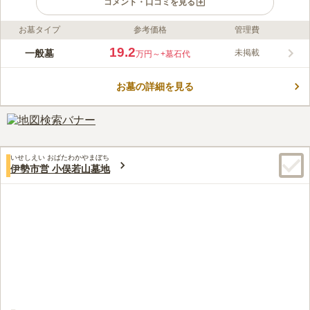
コメント・口コミを見る
お墓タイプ
参考価格
管理費
ライフドット編集部のコメント
伊勢やすらぎ公園墓所は一般財団法人の伊勢市霊園公社の管理す
19.2
一般墓
未掲載
万円～
+墓石代
る霊園です。 豊かな自然を見渡せる素晴らしいロケーションの
小高い場所にあり、四季折々の花に囲まれています。伊勢神宮の
お墓の詳細を見る
すぐそばで故人も安らかに眠れることでしょう。 宗旨・宗派を
コメントの続きを読む
問わずお墓を建立できるほか、以前の墓所から古い墓石を移動す
ることもできます。 区画は2～20㎡の様々なタイプがあり、お好
口コミ評価
みで選ぶことができるのも嬉しいポイントです。
3.9
みんなの評価
口コミ
3
件
霊園の入り口にある、案内所と事務所にお花や線香なども少し扱
60代
女性
いせしえい おばたわかやまぼち
っています。また来る手前にスーパーマーケットがあり、そこにも扱いが
伊勢市営 小俣若山墓地
あります。またその近くに法事（30名）くらいで使えるお寿司屋さんがあ
り、普段はランチをしています。お値打ちで、創作寿司もランチについて
くるので、行くたびに利用してもそれが楽しみの一つになります。霊園自
体は桜並木が沿道につながって、桜のピンクと山々の緑と遠くに見える海
まで続く景色は、思わず写真に撮りたくなってしまいます。
口コミの続きを読む