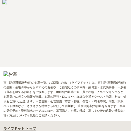
宮川駅(三重県伊勢市)のお墓一覧。お墓探しのlife.（ライフドット）は、宮川駅(三重県伊勢市)
の霊園・墓地の中からおすすめのお墓や、ご自宅近くの樹木葬・納骨堂・永代供養墓・一般墓
（墓石を建てるお墓）をご提案します。地域別の墓地一覧、費用相場、人気ランキングなど、
お墓選びに役立つ情報が満載。お墓の評判・口コミや、詳細な交通アクセス・地図、料金・値
段もご覧いただけます。民営霊園・公営霊園（市営・都立・都営）・有名寺院、宗教・宗派、
ペット供養など、さまざまな特徴から比較して宮川駅(三重県伊勢市)のお墓を探せます。お墓
の見学予約・資料請求の申込みのほか、墓石購入、お墓の移設、墓じまい後の遺骨の移動先・
移す方法についても気軽にご相談ください。
ライフドット トップ