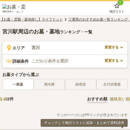
0
検討リスト
【お墓・霊園・墓地探し】ライフドット
三重県のおすすめお墓一覧ランキング
宮川駅周辺のお墓・墓地
ランキング・一覧
変更する
宮川
エリア
変更する
こだわり条件を選択
詳細条件
お墓タイプから選ぶ
一般墓
樹木葬
納骨堂
永代供養墓
1
-
2
/
2
件
おすすめ順
価格安い順
※このページにはPRリンクが含まれています
チェックして検討リストに追加・まとめて資料請求