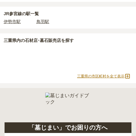
よりお問い合わせください。
正確な費用は、区画や石材の選び方によって大きく変わるため、見
積もりを取るまで確定しません。
JR参宮線の駅一覧
現地見学では、担当者に「提示金額以外にかかる費用はないか」を
伊勢市駅
鳥羽駅
必ず確認することをおすすめします。
現地への見学が難しい場合は、資料請求でも各霊園の詳しい料金案
内を取り寄せることができます。
三重県
内の石材店･墓石販売店を探す
三重県の市区町村を全て表示
「墓じまい」でお困りの方へ