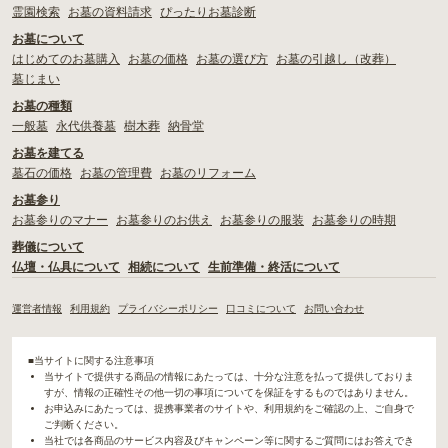
霊園検索
お墓の資料請求
ぴったりお墓診断
お墓について
はじめてのお墓購入
お墓の価格
お墓の選び方
お墓の引越し（改葬）
墓じまい
お墓の種類
一般墓
永代供養墓
樹木葬
納骨堂
お墓を建てる
墓石の価格
お墓の管理費
お墓のリフォーム
お墓参り
お墓参りのマナー
お墓参りのお供え
お墓参りの服装
お墓参りの時期
葬儀について
仏壇・仏具について
相続について
生前準備・終活について
運営者情報
利用規約
プライバシーポリシー
口コミについて
お問い合わせ
■当サイトに関する注意事項
当サイトで提供する商品の情報にあたっては、十分な注意を払って提供しておりま
すが、情報の正確性その他一切の事項についてを保証をするものではありません。
お申込みにあたっては、提携事業者のサイトや、利用規約をご確認の上、ご自身で
ご判断ください。
当社では各商品のサービス内容及びキャンペーン等に関するご質問にはお答えでき