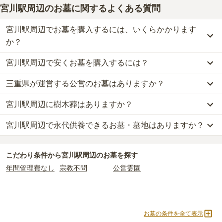
宮川駅周辺のお墓に関するよくある質問
宮川駅周辺でお墓を購入するには、いくらかかります
か？
宮川駅周辺で安くお墓を購入するには？
宮川駅周辺
での購入費用の目安は、
一般墓が約205万円
です。
一般墓を建てる場合は、「永代使用料（土地代）」と「墓石代」の
三重県が運営する公営のお墓はありますか？
宮川駅周辺
で一番安価な
お墓
は、
伊勢市営 小俣若山墓地
の
一般墓
2つが主な費用となります。
で、
2万円
(墓石代別)
からお求めいただけます。
宮川駅周辺
の一般墓の永代使用料の平均は
59万円
で、墓石代は
三重
宮川駅周辺に樹木葬はありますか？
宮川駅周辺
には、
三重県
が運営する公営の霊園が
2
件あります。
一般的に最も費用を抑えられるのは、他の方のご遺骨と一緒に埋葬
県の平均
145.7万円
です。いずれも区画の広さや墓石の大きさ・素
伊勢やすらぎ公園墓所
と
伊勢市営 小俣若山墓地
がそれにあたりま
する
「合祀墓（ごうしぼ）」
と呼ばれるタイプです。個別のお墓に
材によって変わります。
宮川駅周辺で永代供養できるお墓・墓地はありますか？
宮川駅周辺
には、樹木葬の掲載がありません。
す。
比べて省スペースで管理の手間がかからないため、費用が安く設定
自然葬をお考えの場合は、海洋散骨もご検討ください。
されています。
なお、お墓によっては以下の費用が別途かかる場合があります。
宮川駅周辺
には、永代供養の掲載がありません。
公営霊園は民営の霊園と異なり、契約にあたって応募資格が設けら
価格の目安は、1名あたり5万円〜30万円程度です。
・
開眼法要の費用
：お墓を新しく建てた際に行う儀式のための費
こだわり条件から
宮川駅周辺
のお墓を探す
永代供養をお考えの場合は、海洋散骨もご検討ください。
れているケースがほとんどです。
用。僧侶に渡すお布施がかかります。
年間管理費なし
宗教不問
公営霊園
主な条件として、遺骨がすでにある、該当の市区町村に一定年数以
宮川駅周辺
で安価なお墓を探したい場合は、
価格の安い順
で並び替
・
納骨式の費用
：お墓に遺骨を納める儀式のための費用。僧侶に渡
上住んでいるなどが挙げられます。
えてお墓を探すのがおすすめです。
すお布施、会食などの費用がかかります。
条件を満たさない場合は、申し込み自体ができないことも多いた
・
年間管理費
：お墓の管理費。契約後、毎年発生するケースがあり
め、事前の確認が重要です。
ます。
お墓の条件を全て表示
契約条件の詳細は、各霊園のページをご確認いただくか、資料請求