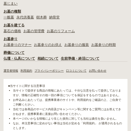
墓じまい
お墓の種類
一般墓
永代供養墓
樹木葬
納骨堂
お墓を建てる
墓石の価格
お墓の管理費
お墓のリフォーム
お墓参り
お墓参りのマナー
お墓参りのお供え
お墓参りの服装
お墓参りの時期
葬儀について
仏壇・仏具について
相続について
生前準備・終活について
運営者情報
利用規約
プライバシーポリシー
口コミについて
お問い合わせ
■当サイトに関する注意事項
当サイトで提供する商品の情報にあたっては、十分な注意を払って提供しておりま
すが、情報の正確性その他一切の事項についてを保証をするものではありません。
お申込みにあたっては、提携事業者のサイトや、利用規約をご確認の上、ご自身で
ご判断ください。
当社では各商品のサービス内容及びキャンペーン等に関するご質問にはお答えでき
かねます。提携事業者に直接お問い合わせください。
本ページのいかなる情報により生じた損失に対しても当社は責任を負いません。
なお、本注意事項に定めがない事項は当社が定める「利用規約」 が適用されるもの
とします。