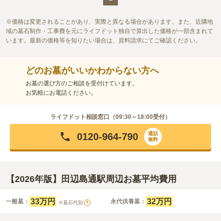
価格は変更されることがあり、実際と異なる場合があります。また、近隣地
域の墓石制作・工事費を元にライフドット独自で算出した価格が一部含まれて
います。最新の価格等を知りたい場合は、資料請求にてご確認ください。
どのお墓がいいかわからない方へ
お墓の選び方のご相談を受付けています。
お気軽にお電話ください。
ライフドット相談窓口（
09:30～18:00
受付）
通話
0120-964-790
無料
【2026年版】田辺島通駅周辺お墓平均費用
33万円
32万円
一般墓：
永代供養墓：
※墓石代別
?