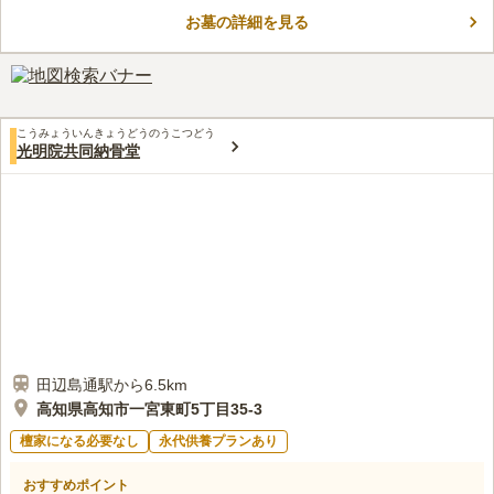
動車道「高知インター」から車で約10分の好立地です。 駐車場
お墓の詳細を見る
を完備しているので、車でのアクセスも便利です。 南国バイパ
コメントの続きを読む
ス沿いには多彩な店舗があり、お参りの前後に食事や買い物を楽
しむことができます。
口コミ評価
この霊園はまだ誰からも評価されていません。
こうみょういんきょうどうのうこつどう
光明院共同納骨堂
田辺島通駅から6.5km
高知県高知市一宮東町5丁目35-3
檀家になる必要なし
永代供養プランあり
おすすめポイント