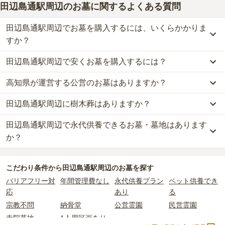
田辺島通駅周辺のお墓に関するよくある質問
田辺島通駅周辺でお墓を購入するには、いくらかかりま
すか？
田辺島通駅周辺で安くお墓を購入するには？
田辺島通駅周辺
での購入費用の目安は、
一般墓が約191万円、永代
供養墓が約32万円
です。
高知県が運営する公営のお墓はありますか？
田辺島通駅周辺
で一番安価な
お墓
は、
介良 永遠の郷
の
永代供養墓
一般墓を建てる場合は、「永代使用料（土地代）」と「墓石代」の
で、
25万円
からお求めいただけます。
2つが主な費用となります。
田辺島通駅周辺に樹木葬はありますか？
田辺島通駅周辺
には、
高知県
が運営する公営の霊園が
1
件ありま
一般的に最も費用を抑えられるのは、他の方のご遺骨と一緒に埋葬
田辺島通駅周辺
の一般墓の永代使用料の平均は
33万円
で、墓石代は
す。
する
「合祀墓（ごうしぼ）」
と呼ばれるタイプです。個別のお墓に
高知県の平均
158.6万円
です。いずれも区画の広さや墓石の大き
田辺島通駅周辺で永代供養できるお墓・墓地はあります
田辺島通駅周辺
には、樹木葬の掲載がありません。
高知市一宮墓地公園
がそれにあたります。
比べて省スペースで管理の手間がかからないため、費用が安く設定
さ・素材によって変わります。
自然葬をお考えの場合は、海洋散骨もご検討ください。
か？
されています。
樹木葬・納骨堂・永代供養墓は、基本的に墓石代がかからず、永代
公営霊園は民営の霊園と異なり、契約にあたって応募資格が設けら
価格の目安は、1名あたり5万円〜30万円程度です。
使用料のみかかります。
田辺島通駅周辺
には、永代供養できるお墓・墓地が
1
件あります。
れているケースがほとんどです。
こだわり条件から
田辺島通駅周辺
のお墓を探す
詳しくは、
田辺島通駅周辺
の永代供養の一覧
をご覧ください。
主な条件として、遺骨がすでにある、該当の市区町村に一定年数以
田辺島通駅周辺
で安価なお墓を探したい場合は、
価格の安い順
で並
なお、お墓によっては以下の費用が別途かかる場合があります。
バリアフリー対
年間管理費なし
永代供養プラン
ペット供養でき
上住んでいるなどが挙げられます。
び替えてお墓を探すのがおすすめです。
・
開眼法要の費用
：お墓を新しく建てた際に行う儀式のための費
応
あり
る
条件を満たさない場合は、申し込み自体ができないことも多いた
用。僧侶に渡すお布施がかかります。
め、事前の確認が重要です。
宗教不問
納骨堂
公営霊園
民営霊園
・
納骨式の費用
：お墓に遺骨を納める儀式のための費用。僧侶に渡
契約条件の詳細は、各霊園のページをご確認いただくか、資料請求
すお布施、会食などの費用がかかります。
寺院墓地
1人用区画あり