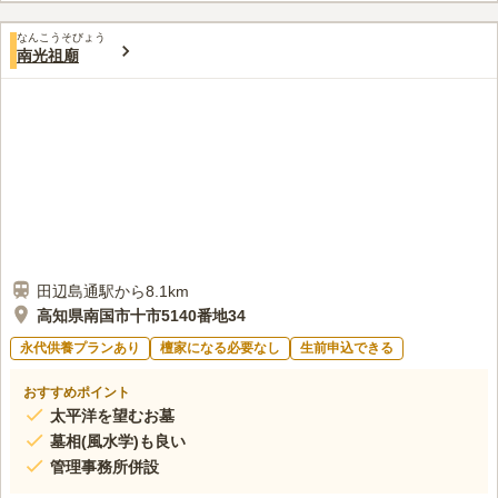
雨の日のお参りも安心です。
口コミ評価
なんこうそびょう
4.0
みんなの評価
口コミ
1
件
南光祖廟
幹線道路入り口にはシキビ花等の店が有り、霊園に到着すると駐
60代
男性
車場即入り口で水平移動で墓参りが出来、緑に囲まれているが広い霊園の
周囲は竹林で有り空が広く感じられる。
口コミの続きを読む
田辺島通駅から8.1km
高知県南国市十市5140番地34
永代供養プランあり
檀家になる必要なし
生前申込できる
おすすめポイント
太平洋を望むお墓
墓相(風水学)も良い
管理事務所併設