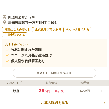
田辺島通駅から6km
高知県高知市一宮西町4丁目901
檀家になる必要なし
永代供養プランあり
ペット供養できる
生前申込できる
おすすめポイント
竹林に囲まれた霊園
ユニークなお墓が建ち並ぶ
個人型永代供養墓あり
コメント・口コミを見る
お墓タイプ
参考価格
管理費
ライフドット編集部のコメント
一宮の森の中に位置する、竹林に囲まれた霊園です。 駐車場を
35
一般墓
4,200円
万円～
+墓石代
完備しており、高知自動車道「南国インター」から車で約13分の
場所にあるので、車でのお参りが便利です。 墓域内は全面バリ
お墓の詳細を見る
アフリー設計なので、どなたでも安心してお参りすることができ
コメントの続きを読む
ます。 参道・区画共に舗装済みで地面が露出していないので、