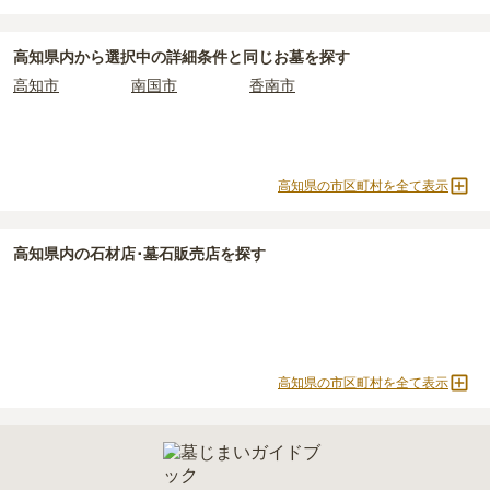
高知県
で安価なお墓を探したい場合は、
価格の安い順
で並び替えて
永代供養墓
公営霊園
民営霊園
寺院墓地
なお、お墓によっては以下の費用が別途かかる場合があります。
お墓を探すのがおすすめです。
・
開眼法要の費用
：お墓を新しく建てた際に行う儀式のための費
1人用区画あり
2人用区画あり
3人用区画あり
高知県
内から選択中の詳細条件と同じお墓を探す
用。僧侶に渡すお布施がかかります。
高知市
南国市
香南市
・
納骨式の費用
：お墓に遺骨を納める儀式のための費用。僧侶に渡
すお布施、会食などの費用がかかります。
・
年間管理費
：お墓の管理費。契約後、毎年発生するケースがあり
ます。
高知県の市区町村を全て表示
正確な費用は、区画や石材の選び方によって大きく変わるため、見
積もりを取るまで確定しません。
高知県
内の石材店･墓石販売店を探す
現地見学では、担当者に「提示金額以外にかかる費用はないか」を
必ず確認することをおすすめします。
現地への見学が難しい場合は、資料請求でも各霊園の詳しい料金案
内を取り寄せることができます。
高知県の市区町村を全て表示