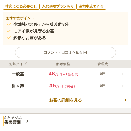
檀家になる必要なし
永代供養プランあり
生前申込できる
おすすめポイント
小坂峠バス停」から徒歩約8分
モアイ像が見守るお墓
多彩なお墓がある
コメント・口コミを見る
お墓タイプ
参考価格
管理費
ライフドット編集部のコメント
太平洋を望むことができる霊園です。 駐車場を完備しており、
48
一般墓
0円
万円～
+墓石代
「高知インター」から車で約15分の好立地にあります。 モアイ
像が見守るユニークなお墓で、目印にもなるので迷う心配があり
35
樹木葬
0円
万円（税込）
ません。 全面辰巳の方角を向いており、墓相に拘りをお持ちの
コメントの続きを読む
方にもおすすめです。 屋根付きの休憩場やトイレ、管理事務所
を併設しており、使い勝手が良いのも魅力のひとつです。
お墓の詳細を見る
口コミ評価
この霊園はまだ誰からも評価されていません。
かみれいえん
香美霊園