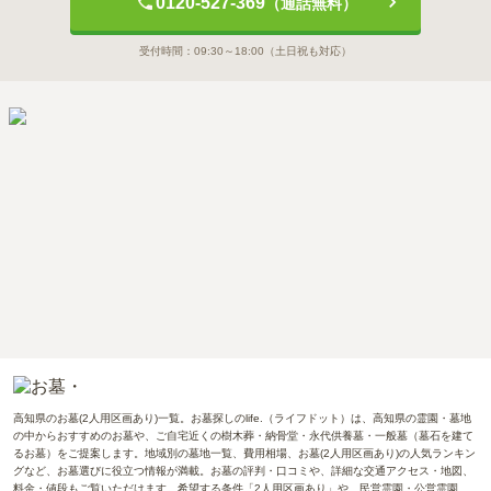
0120-527-369
（通話無料）
受付時間：
09:30～18:00
（土日祝も対応）
高知県のお墓(2人用区画あり)一覧。お墓探しのlife.（ライフドット）は、高知県の霊園・墓地
の中からおすすめのお墓や、ご自宅近くの樹木葬・納骨堂・永代供養墓・一般墓（墓石を建て
るお墓）をご提案します。地域別の墓地一覧、費用相場、お墓(2人用区画あり)の人気ランキン
グなど、お墓選びに役立つ情報が満載。お墓の評判・口コミや、詳細な交通アクセス・地図、
料金・値段もご覧いただけます。希望する条件「2人用区画あり」や、民営霊園・公営霊園