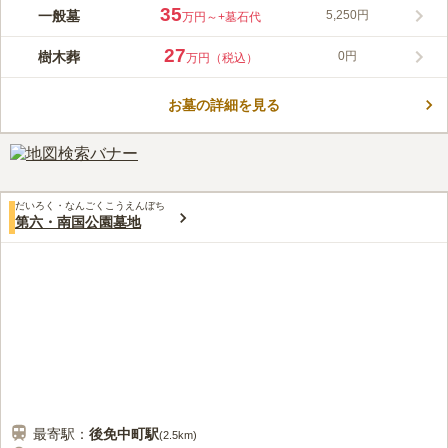
国道55線の近くにあるお墓です。 駐車場を完備しているので、
35
一般墓
5,250円
万円～
+墓石代
公共交通機関だけではなく車の利用も便利な場所です。 生前申
し込みが可能なので、終活をお考えの方におすすめです。 家族
27
樹木葬
0円
万円（税込）
や親族とゆっくり検討して納得のいく旅立ちの支度ができます。
コメントの続きを読む
近くには斎場やレストランがあります。 火葬から納骨までを1日
で終わらせることができるのも嬉しいポイントです。
お墓の詳細を見る
口コミ評価
3.8
みんなの評価
口コミ
1
件
近くに焦点はなく、事前に近所でお供え物を用意して行きます。
50代
男性
墓地は静かでゆっくりとお墓参りができます。カラスが多く困っていま
す。
だいろく・なんごくこうえんぼち
口コミの続きを読む
第六・南国公園墓地
最寄駅：
後免中町
駅
(
2.5km
)