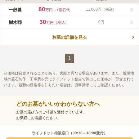
ライフドット編集部のコメント
正蓮寺の山頂にある、天空に一番近い聖地です。 故郷高知の街
80
一般墓
11,000円（税込）
万円～
+墓石代
を一望できるロケーションが魅力のひとつです。 駐車場が6ヶ所
あり、62台収容することができます。 「高知インター」から車
30
樹木葬
0円
万円（税込）
で約15分の場所にあるので、車でお参りに行けます。 永代管理
コメントの続きを読む
契約なら、永代管理費用の支払いをすれば年間管理費が必要ない
のも嬉しいポイントです。
お墓の詳細を見る
口コミ評価
この霊園はまだ誰からも評価されていません。
1
価格は変更されることがあり、実際と異なる場合があります。また、近隣地
域の墓石制作・工事費を元にライフドット独自で算出した価格が一部含まれて
います。最新の価格等を知りたい場合は、資料請求にてご確認ください。
どのお墓がいいかわからない方へ
お墓の選び方のご相談を受付けています。
お気軽にお電話ください。
ライフドット相談窓口（
09:30～18:00
受付）