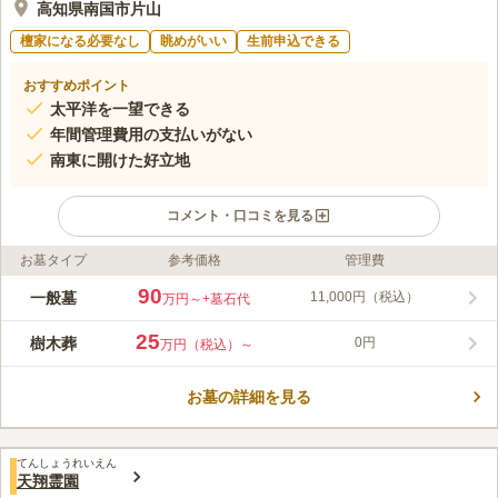
高知県南国市片山
檀家になる必要なし
眺めがいい
生前申込できる
おすすめポイント
太平洋を一望できる
年間管理費用の支払いがない
南東に開けた好立地
コメント・口コミを見る
お墓タイプ
参考価格
管理費
ライフドット編集部のコメント
駐車場を完備しており、高知空港から車で約5分の場所にあるお
90
一般墓
11,000円（税込）
万円～
+墓石代
墓です。 遠方から足を運んでくださる方が居ても安心です。 太
平洋と香長平野を一望することができる好立地にあり、素晴らし
25
樹木葬
0円
万円（税込）～
い眺望を堪能することができます。 屋根付きの休憩場やトイ
コメントの続きを読む
レ、管理事務所を完備しています。 使い勝手の良さも魅力のひ
とつです。
お墓の詳細を見る
口コミ評価
4.0
みんなの評価
口コミ
1
件
高速を降りて県道243号線の沿線に良心市がありしきびや花があ
70代
男性
てんしょうれいえん
るので、お墓参りにはとても良く便利です。
天翔霊園
口コミの続きを読む