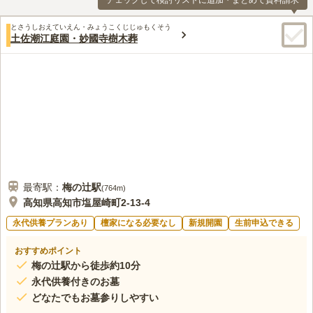
チェックして検討リストに追加・まとめて資料請求
とさうしおえていえん・みょうこくじじゅもくそう
土佐潮江庭園・妙國寺樹木葬
最寄駅：
梅の辻
駅
(
764m
)
高知県高知市塩屋崎町2-13-4
永代供養プランあり
檀家になる必要なし
新規開園
生前申込できる
おすすめポイント
梅の辻駅から徒歩約10分
永代供養付きのお墓
どなたでもお墓参りしやすい