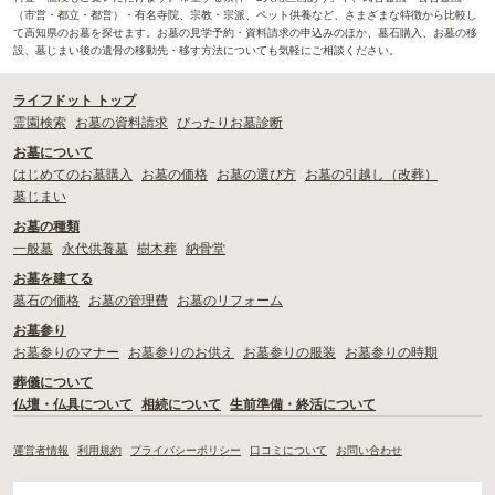
（市営・都立・都営）・有名寺院、宗教・宗派、ペット供養など、さまざまな特徴から比較し
て高知県のお墓を探せます。お墓の見学予約・資料請求の申込みのほか、墓石購入、お墓の移
設、墓じまい後の遺骨の移動先・移す方法についても気軽にご相談ください。
ライフドット トップ
霊園検索
お墓の資料請求
ぴったりお墓診断
お墓について
はじめてのお墓購入
お墓の価格
お墓の選び方
お墓の引越し（改葬）
墓じまい
お墓の種類
一般墓
永代供養墓
樹木葬
納骨堂
お墓を建てる
墓石の価格
お墓の管理費
お墓のリフォーム
お墓参り
お墓参りのマナー
お墓参りのお供え
お墓参りの服装
お墓参りの時期
葬儀について
仏壇・仏具について
相続について
生前準備・終活について
運営者情報
利用規約
プライバシーポリシー
口コミについて
お問い合わせ