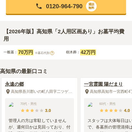
通話
0120-964-790
無料
【2026年版】高知県「2人用区画あり」お墓平均費
用
70万円
42万円
一般墓：
樹木葬：
※墓石代別
?
高知県の最新口コミ
永遠の郷
一宮霊園 陽だまり
高知県吾川郡いの町八田字二ツゲ森2249番地
高知県高知市一宮西町4丁
70代
・
男性
60代
・
男性
3.0
4.0
管理人の方は常駐していません
スタッフは大体毎日は
が、週何日かは見回っており、付
で、各墓所の管理清掃