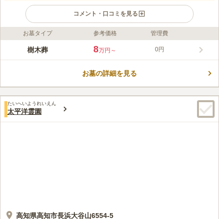
コメント・口コミを見る
お墓タイプ
参考価格
管理費
ライフドット編集部のコメント
妙國寺は「高知駅」から車で約10分、電車で約21分、土佐道路
8
樹木葬
0円
万円～
近くの立地です。2024年7月に、樹木葬「土佐潮江庭園」が新た
に誕生しました。筆山を背に自然と街が調和する本格庭園中で眠
お墓の詳細を見る
れる樹木葬です。桜の木を中心に、四季折々の花木を楽しめま
コメントの続きを読む
す。自分らしく1人で眠るタイプから、夫婦2人、家族3、4人で
眠る形まで、それぞれのライフスタイルに合わせた区画が用意さ
口コミ評価
れています。
たいへいようれいえん
この霊園はまだ誰からも評価されていません。
太平洋霊園
高知県高知市長浜大谷山6554-5