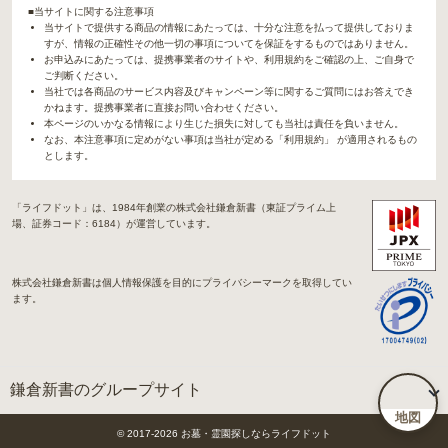
■当サイトに関する注意事項
当サイトで提供する商品の情報にあたっては、十分な注意を払って提供しておりま
すが、情報の正確性その他一切の事項についてを保証をするものではありません。
お申込みにあたっては、提携事業者のサイトや、利用規約をご確認の上、ご自身で
ご判断ください。
当社では各商品のサービス内容及びキャンペーン等に関するご質問にはお答えでき
かねます。提携事業者に直接お問い合わせください。
本ページのいかなる情報により生じた損失に対しても当社は責任を負いません。
なお、本注意事項に定めがない事項は当社が定める「利用規約」 が適用されるもの
とします。
「ライフドット」は、1984年創業の株式会社鎌倉新書（東証プライム上
場、証券コード：6184）が運営しています。
株式会社鎌倉新書は個人情報保護を目的にプライバシーマークを取得してい
ます。
鎌倉新書のグループサイト
地図
「Life.（ライフドット）」関連サイト
© 2017-
2026
お墓・霊園探しならライフドット