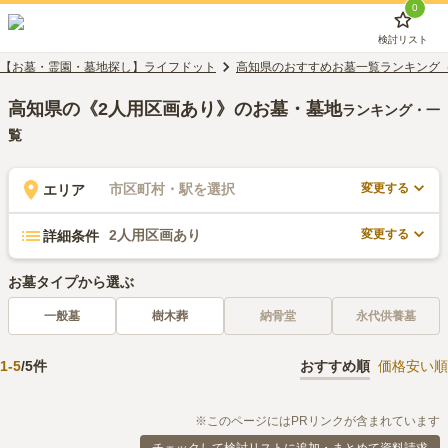
0
検討リスト
【お墓・霊園・墓地探し】ライフドット
高知県のおすすめお墓一覧ランキング
高知県の《2人用区画あり》のお墓・墓地
ランキング・一
覧
変更する
市区町村・駅を選択
エリア
変更する
2人用区画あり
詳細条件
お墓タイプから選ぶ
一般墓
樹木葬
納骨堂
永代供養墓
1
-
5
/
5
件
おすすめ順
価格安い順
※このページにはPRリンクが含まれています