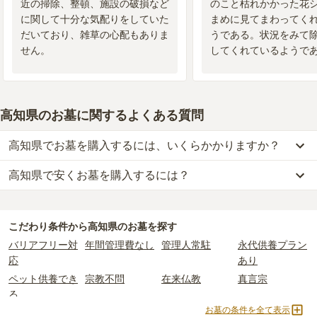
近の掃除、整頓、施設の破損など
のこと枯れかかった花
に関して十分な気配りをしていた
まめに見てまわってく
だいており、雑草の心配もありま
うである。状況をみて
せん。
してくれているようで
に満足でもあり、嬉し
謝している。
高知県のお墓に関するよくある質問
高知県でお墓を購入するには、いくらかかりますか？
高知県で安くお墓を購入するには？
高知県
での購入費用の目安は、
一般墓が約200万円、樹木葬が約45
万円、納骨堂が約36万円、永代供養墓が約45万円
です。
高知県
で一番安価な
お墓
は、
土佐清水市立 グリーンハイツ墓地公園
一般墓を建てる場合は、「永代使用料（土地代）」と「墓石代」の
の
一般墓
で、
3万円
(墓石代別)
からお求めいただけます。
2つが主な費用となります。
こだわり条件から
高知県
のお墓を探す
一般的に最も費用を抑えられるのは、他の方のご遺骨と一緒に埋葬
高知県
の一般墓の永代使用料の平均は
42万円
で、墓石代は
高知県の
バリアフリー対
年間管理費なし
管理人常駐
永代供養プラン
する
「合祀墓（ごうしぼ）」
と呼ばれるタイプです。個別のお墓に
平均
158.6万円
です。いずれも区画の広さや墓石の大きさ・素材に
応
あり
比べて省スペースで管理の手間がかからないため、費用が安く設定
よって変わります。
ペット供養でき
宗教不問
在来仏教
真言宗
されています。
樹木葬・納骨堂・永代供養墓は、基本的に墓石代がかからず、永代
る
価格の目安は、1名あたり5万円〜30万円程度です。
使用料のみかかります。
お墓の条件を全て表示
臨済宗
神道
樹木葬
納骨堂