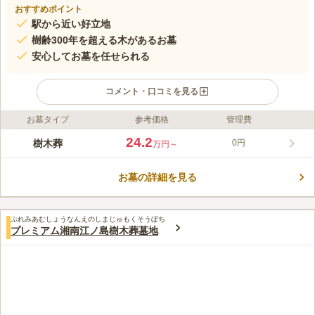
おすすめポイント
駅から近い好立地
樹齢300年を超える木があるお墓
安心してお墓を任せられる
コメント・口コミを見る
お墓タイプ
参考価格
管理費
ライフドット編集部のコメント
境内には桂の木や銀杏の木などが植樹されており、門の前にある
24.2
樹木葬
0円
万円～
えのきの木は約300年を超えるといわれており、訪れる人の目を
楽しませてくれます。お寺が管理しているので、境内は常に清潔
お墓の詳細を見る
に保たれており、お墓の管理もしっかり行われています。駐車場
コメントの続きを読む
も完備されているので車の来られる方でも安心してお参りするこ
とができます。
口コミ評価
ぷれみあむしょうなんえのしまじゅもくそうぼち
この霊園はまだ誰からも評価されていません。
プレミアム湘南江ノ島樹木葬墓地