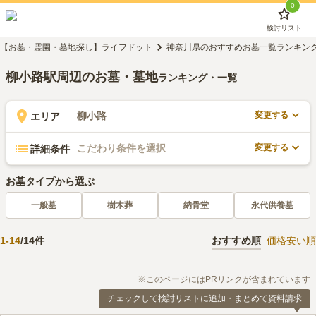
0
検討リスト
【お墓・霊園・墓地探し】ライフドット
神奈川県のおすすめお墓一覧ランキン
柳小路駅周辺のお墓・墓地
ランキング・一覧
変更する
柳小路
エリア
変更する
こだわり条件を選択
詳細条件
お墓タイプから選ぶ
一般墓
樹木葬
納骨堂
永代供養墓
1
-
14
/
14
件
おすすめ順
価格安い順
※このページにはPRリンクが含まれています
チェックして検討リストに追加・まとめて資料請求