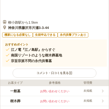
柳小路駅から1.5km
神奈川県藤沢市片瀬3-3-44
檀家になる必要なし
生前申込できる
永代供養プランあり
おすすめポイント
江ノ電『江ノ島駅』からすぐ
南国リゾートのような樹木葬墓地
宗旨宗派不問の永代供養墓
コメント・口コミを見る
お墓タイプ
参考価格
管理費
ライフドット編集部のコメント
南国リゾートをイメージした樹木葬墓地です。色とりどりの花々
一般墓
未掲載
お問い合わせください
と観葉植物に囲まれ、清々しい気持ちでお参りが出来ると好評で
す。第二期24区画が完売し、第三期がオープン予定です。墓じま
樹木葬
未掲載
お問い合わせください
いは不要の永代供養墓地ですので、安心してご利用いただけま
コメントの続きを読む
す。