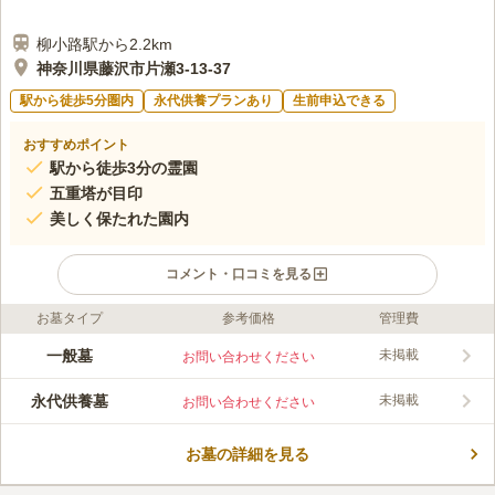
柳小路駅から2.2km
神奈川県藤沢市片瀬3-13-37
駅から徒歩5分圏内
永代供養プランあり
生前申込できる
おすすめポイント
駅から徒歩3分の霊園
五重塔が目印
美しく保たれた園内
コメント・口コミを見る
お墓タイプ
参考価格
管理費
ライフドット編集部のコメント
神奈川県唯一の純木造の五重塔がある龍口寺が管理をしている霊
一般墓
未掲載
お問い合わせください
園です。 境内の仏舎利塔からは伊豆半島が一望できます。 お墓
参りだけでなく、景色を楽しむことができます。 駅から徒歩3分
永代供養墓
未掲載
お問い合わせください
と便利な場所にあるので、車がなくても安心してお墓参りができ
コメントの続きを読む
ます。 園内は隅々まで管理が行き届いており、清潔感がありま
す。 気持ちのよいお参りができます。
お墓の詳細を見る
口コミ評価
この霊園はまだ誰からも評価されていません。