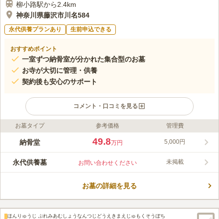
柳小路駅から2.4km
神奈川県藤沢市川名584
永代供養プランあり
生前申込できる
おすすめポイント
一室ずつ納骨室が分かれた集合型のお墓
お寺が大切に管理・供養
契約後も安心のサポート
コメント・口コミを見る
お墓タイプ
参考価格
管理費
ライフドット編集部のコメント
江ノ電バス「御霊神社前バス停」下車徒歩約5分に位置する神光
49.8
納骨堂
5,000円
万円
寺は、高野山真言宗の寺院で稲荷山と号し、指定文化財とされて
いる奈良時代の横穴墓群があります。 近くに広場や公園があ
永代供養墓
未掲載
お問い合わせください
り、自然豊かな閑静な寺院で、休憩所や水汲み場などが完備され
コメントの続きを読む
ており、安心してお参りすることができます。 供養形態は「の
うこつぼ」による永代供養墓となっています。家族に金銭面で負
お墓の詳細を見る
口コミ評価
担をかけたくない方などにおすすめです。
この霊園はまだ誰からも評価されていません。
ほんりゅうじ ぷれみあむしょうなんつじどうえきまえじゅもくそうぼち