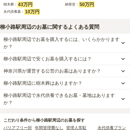
43万円
50万円
樹木葬：
納骨堂：
10万円
永代供養墓：
柳小路駅周辺のお墓に関するよくある質問
柳小路駅周辺でお墓を購入するには、いくらかかります
か？
柳小路駅周辺で安くお墓を購入するには？
柳小路駅周辺
での購入費用の目安は、
樹木葬が約43万円、納骨堂が
約50万円、永代供養墓が約10万円
です。
神奈川県が運営する公営のお墓はありますか？
柳小路駅周辺
で一番安価な
お墓
は、
湘南江ノ島樹木葬プラチナヒル
樹木葬・納骨堂・永代供養墓は、基本的に墓石代がかからず、永代
ズ
の
永代供養墓
で、
10万円
からお求めいただけます。
使用料のみかかります。
柳小路駅周辺に樹木葬はありますか？
柳小路駅周辺
には、公営の霊園の掲載がありません。
一般的に最も費用を抑えられるのは、他の方のご遺骨と一緒に埋葬
一方で、
神奈川県
内には、県または市区町村が運営する公営の霊園
する
「合祀墓（ごうしぼ）」
と呼ばれるタイプです。個別のお墓に
なお、お墓によっては以下の費用が別途かかる場合があります。
柳小路駅周辺で永代供養できるお墓・墓地はあります
柳小路駅周辺
には、
5
件の樹木葬があります。
が
17
件あります。
比べて省スペースで管理の手間がかからないため、費用が安く設定
・
開眼法要の費用
：お墓を新しく建てた際に行う儀式のための費
詳しくは、
柳小路駅周辺
の樹木葬の一覧
をご覧ください。
か？
されています。
用。僧侶に渡すお布施がかかります。
公営霊園は民営の霊園と異なり、契約にあたって応募資格が設けら
価格の目安は、1名あたり5万円〜30万円程度です。
・
納骨式の費用
：お墓に遺骨を納める儀式のための費用。僧侶に渡
柳小路駅周辺
には、永代供養できるお墓・墓地が
13
件あります。
れているケースがほとんどです。
すお布施、会食などの費用がかかります。
こだわり条件から
柳小路駅周辺
のお墓を探す
詳しくは、
柳小路駅周辺
の永代供養の一覧
をご覧ください。
主な条件として、遺骨がすでにある、該当の市区町村に一定年数以
柳小路駅周辺
で安価なお墓を探したい場合は、
価格の安い順
で並び
・
年間管理費
：お墓の管理費。契約後、毎年発生するケースがあり
バリアフリー対
年間管理費なし
管理人常駐
永代供養プラン
上住んでいるなどが挙げられます。
替えてお墓を探すのがおすすめです。
ます。