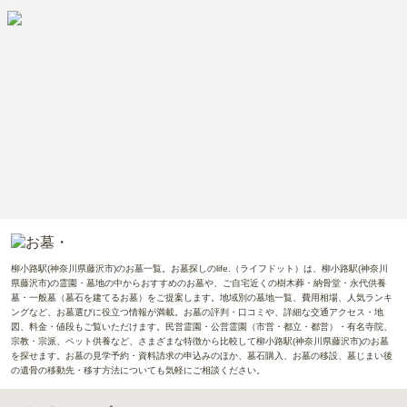
柳小路駅(神奈川県藤沢市)のお墓一覧。お墓探しのlife.（ライフドット）は、柳小路駅(神奈川
県藤沢市)の霊園・墓地の中からおすすめのお墓や、ご自宅近くの樹木葬・納骨堂・永代供養
墓・一般墓（墓石を建てるお墓）をご提案します。地域別の墓地一覧、費用相場、人気ランキ
ングなど、お墓選びに役立つ情報が満載。お墓の評判・口コミや、詳細な交通アクセス・地
図、料金・値段もご覧いただけます。民営霊園・公営霊園（市営・都立・都営）・有名寺院、
宗教・宗派、ペット供養など、さまざまな特徴から比較して柳小路駅(神奈川県藤沢市)のお墓
を探せます。お墓の見学予約・資料請求の申込みのほか、墓石購入、お墓の移設、墓じまい後
の遺骨の移動先・移す方法についても気軽にご相談ください。