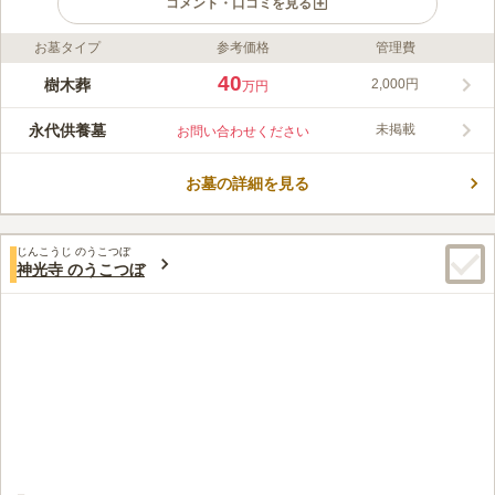
コメント・口コミを見る
お墓タイプ
参考価格
管理費
ライフドット編集部のコメント
蓮教山法善寺の藤沢樹木葬墓地は、50年間個別供養が可能で、宗
40
樹木葬
2,000円
万円
教を問わず後継者不要のため安心して利用できます。明るく広い
境内では、ペットも一緒に納骨できる希少な区画もあり、永代供
永代供養墓
未掲載
お問い合わせください
養が約束されています。様々なプランが提供されており、生前に
コメントの続きを読む
申し込むことも可能です。駐車場も完備されているため、アクセ
スも良好です。
お墓の詳細を見る
口コミ評価
この霊園はまだ誰からも評価されていません。
じんこうじ のうこつぼ
神光寺 のうこつぼ