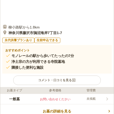
柳小路駅から1.8km
神奈川県藤沢市鵠沼海岸7丁目1-7
永代供養プランあり
生前申込できる
おすすめポイント
モノレールの駅から歩いてたったの7分
浄土宗の方が利用できる寺院墓地
隣接した便利な施設
コメント・口コミを見る
お墓タイプ
参考価格
管理費
ライフドット編集部のコメント
住宅街の中にあり、近隣の方に親しまれる寺院墓地です。 綺麗
一般墓
未掲載
お問い合わせください
に清掃され、蓋つきのダストボックスが設置されているので、い
つでも気持ちよくお墓参りできます。 園内には、かわいらしい6
お墓の詳細を見る
体のお地蔵さんがいて、訪れた方々の心をほっこりさせてくれま
コメントの続きを読む