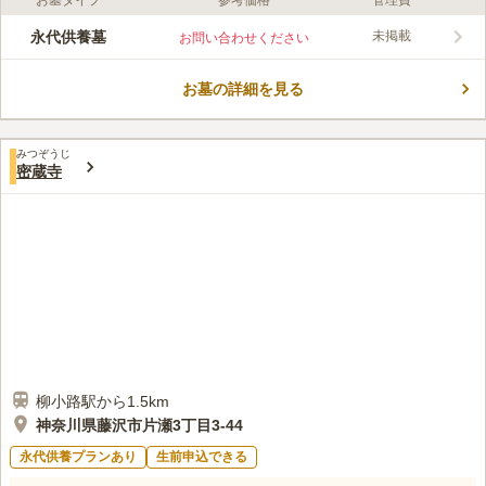
お墓タイプ
参考価格
管理費
口コミ評価
この霊園はまだ誰からも評価されていません。
永代供養墓
未掲載
お問い合わせください
お墓の詳細を見る
みつぞうじ
密蔵寺
柳小路駅から1.5km
神奈川県藤沢市片瀬3丁目3-44
永代供養プランあり
生前申込できる