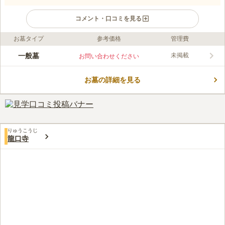
コメント・口コミを見る
お墓タイプ
参考価格
管理費
ライフドット編集部のコメント
鎌倉時代初期に建立されたと伝えられる高野山真言宗・泉蔵寺の
一般墓
未掲載
お問い合わせください
寺院墓地です。 本堂には、「四国八十八ヶ所霊場」の砂を埋め
た霊場があり、真言宗の開祖である「弘法大師」の修行像が中央
お墓の詳細を見る
に置かれています。 寺院にはお葬式や法事をお願いすることも
コメントの続きを読む
できます。 住宅街の中にあるので、故人をいつも身近に感じた
いという方におすすめの霊園です。
口コミ評価
この霊園はまだ誰からも評価されていません。
りゅうこうじ
龍口寺