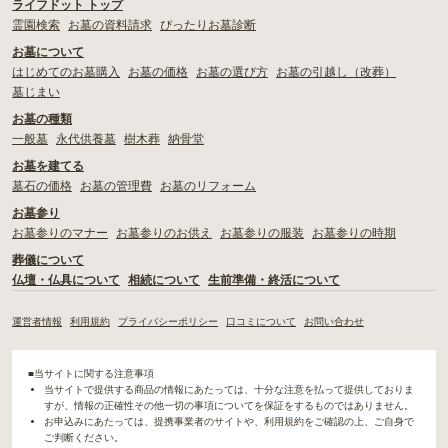
ライフドット トップ
霊園検索
お墓の資料請求
ぴったりお墓診断
お墓について
はじめてのお墓購入
お墓の価格
お墓の選び方
お墓の引越し（改葬）
墓じまい
お墓の種類
一般墓
永代供養墓
樹木葬
納骨堂
お墓を建てる
墓石の価格
お墓の管理費
お墓のリフォーム
お墓参り
お墓参りのマナー
お墓参りのお供え
お墓参りの服装
お墓参りの時期
葬儀について
仏壇・仏具について
相続について
生前準備・終活について
運営者情報
利用規約
プライバシーポリシー
口コミについて
お問い合わせ
■当サイトに関する注意事項
当サイトで提供する商品の情報にあたっては、十分な注意を払って提供しておりま
すが、情報の正確性その他一切の事項についてを保証をするものではありません。
お申込みにあたっては、提携事業者のサイトや、利用規約をご確認の上、ご自身で
ご判断ください。