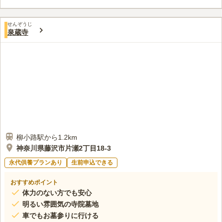
す。 小田急江ノ島線沿いにある見晴らしのいい霊園ですので、
電車好きの方にもピッタリの霊園です。
口コミ評価
せんぞうじ
この霊園はまだ誰からも評価されていません。
泉蔵寺
柳小路駅から1.2km
神奈川県藤沢市片瀬2丁目18-3
永代供養プランあり
生前申込できる
おすすめポイント
体力のない方でも安心
明るい雰囲気の寺院墓地
車でもお墓参りに行ける