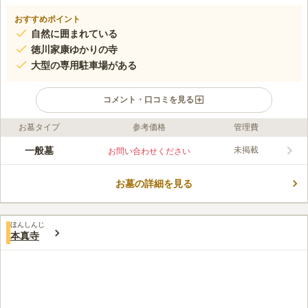
おすすめポイント
自然に囲まれている
徳川家康ゆかりの寺
大型の専用駐車場がある
コメント・口コミを見る
お墓タイプ
参考価格
管理費
ライフドット編集部のコメント
参道にはあじさいが咲き誇り、梅雨時期には美しい花を咲かせて
一般墓
未掲載
お問い合わせください
いる久成寺は、徳川家にも密接な関係がある寺院です。また、上
杉謙信の祖先に当たる長尾定景一族のお墓もある寺院として有名
お墓の詳細を見る
です。陽当たりも良くて明るい雰囲気があって、お参りを楽しめ
コメントの続きを読む
ます。法要施設が用意されていて、各種法事なども行うことが可
能となっています。
口コミ評価
ほんしんじ
この霊園はまだ誰からも評価されていません。
本真寺