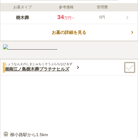
お墓タイプ
参考価格
管理費
ライフドット編集部のコメント
神奈川県藤沢市の本立寺境内にある、2024年3月にオープンした
34
樹木葬
0円
万円～
樹木葬墓地です。「辻堂駅」北口から徒歩約７分というアクセス
の良い立地にありながら、周囲には藤沢市藤澤浮世絵館や神台公
お墓の詳細を見る
園があるなど、穏やかでのんびりとした環境です。遺骨は30年間
コメントの続きを読む
個別に供養でき、単身から家族のお墓としても使用できる永代供
養付き樹木葬墓地です。また、30年の個別納骨期間を1年毎に最
口コミ評価
大5年間まで延長することが可能です。
この霊園はまだ誰からも評価されていません。
しょうなんえのしまじゅもくそうぷらちなひるず
湘南江ノ島樹木葬プラチナヒルズ
柳小路駅から1.5km