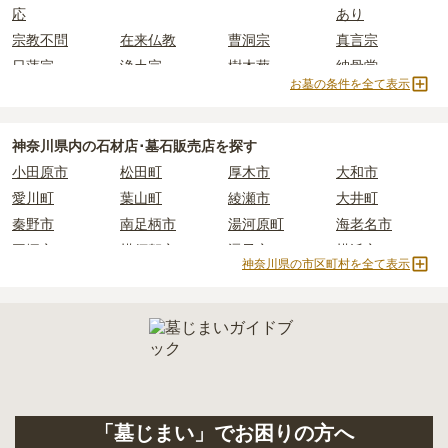
応
あり
条件を満たさない場合は、申し込み自体ができないことも多いた
め、事前の確認が重要です。
宗教不問
在来仏教
曹洞宗
真言宗
正確な費用は、区画や石材の選び方によって大きく変わるため、見
契約条件の詳細は、各霊園のページをご確認いただくか、資料請求
積もりを取るまで確定しません。
日蓮宗
浄土宗
樹木葬
納骨堂
よりお問い合わせください。
お墓の条件を全て表示
現地見学では、担当者に「提示金額以外にかかる費用はないか」を
永代供養墓
民営霊園
寺院墓地
1人用区画あり
必ず確認することをおすすめします。
2人用区画あり
3人用区画あり
現地への見学が難しい場合は、資料請求でも各霊園の詳しい料金案
神奈川県
内の石材店･墓石販売店を探す
内を取り寄せることができます。
小田原市
松田町
厚木市
大和市
愛川町
葉山町
綾瀬市
大井町
秦野市
南足柄市
湯河原町
海老名市
平塚市
横須賀市
逗子市
横浜市
神奈川県の市区町村を全て表示
三浦市
鎌倉市
伊勢原市
川崎市
寒川町
相模原市
真鶴町
二宮町
茅ヶ崎市
藤沢市
山北町
「墓じまい」でお困りの方へ