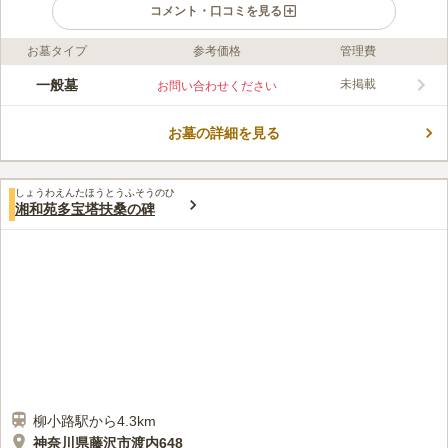
コメント・口コミを見る
お墓タイプ
参考価格
管理費
ライフドット編集部のコメント
自然豊かで居心地の良い場所にある二伝寺は、浄土宗の寺院とな
一般墓
未掲載
お問い合わせください
ります。境内にある墓所は明るく日が差し込む場所にあって、天
気が良い日は快適にお参りできます。手入れがしっかり行き届い
お墓の詳細を見る
ていることもあって、いつもきれいで清潔感があります。寺院墓
コメントの続きを読む
地となりますので、管理面もしっかりしていて安心して任せるこ
とが可能です。
口コミ評価
しょうわえんたほうとうふそうのひ
この霊園はまだ誰からも評価されていません。
湘和苑多宝塔扶桑の碑
柳小路駅から4.3km
神奈川県藤沢市渡内648