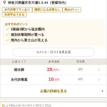
神奈川県藤沢市片瀬3-3-44（密蔵寺内）
永代供養プランあり
檀家になる必要なし
眺めがいい
生前申込できる
おすすめポイント
3路線3駅から徒歩圏内
個別供養期間が選べる
境内から富士山が見える
コメント・口コミを見る
お墓タイプ
参考価格
管理費
ライフドット編集部のコメント
人気の湘南・江ノ島エリアに新たな樹木葬墓地がオープンしまし
28
樹木葬
0円
万円～
た。限定80区画のため、湘南・江ノ島エリアで樹木葬をお探しの
方には特におすすめです。「湘南江ノ島樹木葬プラチナヒルズ」
10
永代供養墓
0円
万円
は密蔵寺「安らぎ霊園」内にある、さまざまなニーズに応える
コメントの続きを読む
「フラワー樹木葬」です。多くの植栽に見守られるデザイナーズ
フラワー樹木葬墓地で、1～4人で利用でき、個別供養年数を選択
お墓の詳細を見る
口コミ評価
できます。個別供養後は合祀永代供養墓「とわの苑」に移され、
この霊園はまだ誰からも評価されていません。
永代にわたり供養されます。
しょうれんじえいたいのうこつのうこつだん