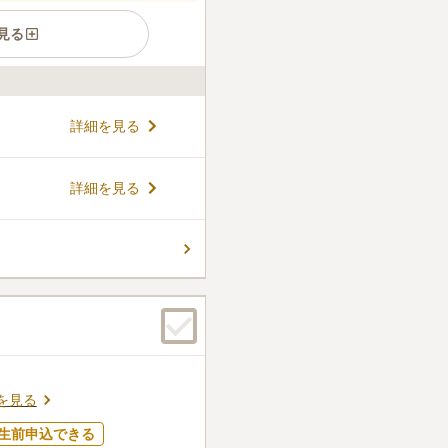
見る
は小田急・小田原線「海老名
詳細を見る
。園内には大型駐車場がある
す。 イングリッシュガーデン
日当たりもとても良く、季節
コメントの続きを読む
詳細を見る
内バリアフリー設計、主参道に
となっており、体の不自由な
できます。
件
リストがあるので、お花はそ
停までに目立ったお花屋さん
します。墓地の周りは住宅街
ありません。
口コミの続きを読む
を見る
生前申込できる