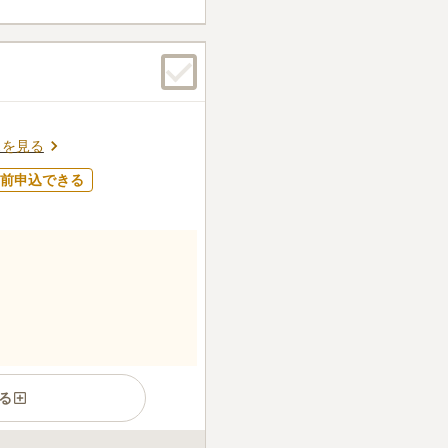
ターがあり、お墓詣りの前に
ができるのが便利です。お墓
ら食事も可能です
口コミの続きを読む
スを見る
前申込できる
る