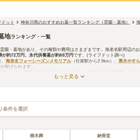
フドット
神奈川県のおすすめお墓一覧ランキング（霊園・墓地）
墓地
ランキング・一覧
の霊園・墓地があり、その種類や費用はさまざまです。海老名駅周辺の
葬
が約
72万円
、
永代供養墓
が約
69万円
です。(ライフドット調べ)
は、
海老名フォーシーズンメモリアル
（社家駅から2.9km）、
厚木やす
m）が挙げられます。
霊園は、
さわ霊園
（評価4.0点・口コミ1件）、
厚木やすらぎ霊園
（評価3
もっと見る
4点・口コミ6件）があります。
をする際は、自宅からの交通アクセスを確認しつつ、法要施設や管理事
どを考慮して選ぶとよいでしょう。資料請求や見学予約が無料でできま
り条件を選択
樹木葬
納骨堂