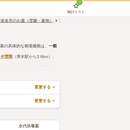
0
検討リスト
海老名市のお墓（霊園・墓地）
海老名駅のお墓（霊園・墓地）
お墓の具体的な相場価格は、
一般
らぎ霊園
（厚木駅から3.6km）、
.6点・口コミ8件）、
海老名フォ
務所などの設備や管理体制、近隣
すので、活用してみてください。
変更する
変更する
永代供養墓