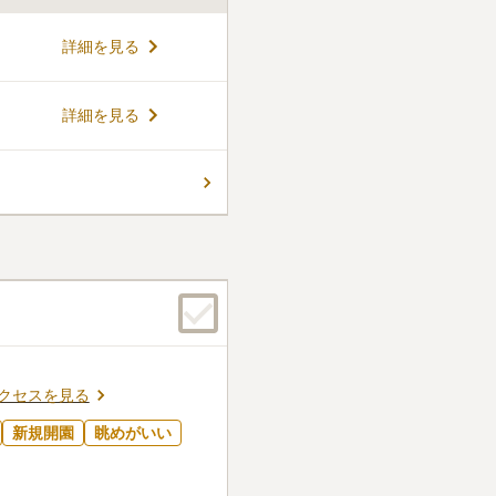
蓮宗のお寺です。本堂は足が
詳細を見る
おり、床暖房も完備されてい
15畳あり、宿泊も可能なた
必要がありません。近くには
コメントの続きを読む
詳細を見る
子どもたちの元気な声が聞こ
クセスを見る
新規開園
眺めがいい