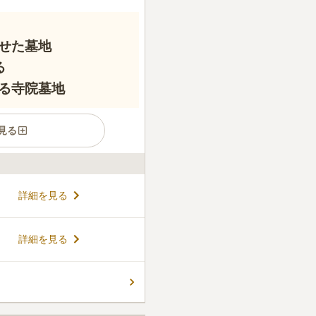
せた墓地
る
る寺院墓地
見る
、本尊を阿弥陀如来とするお
詳細を見る
尊」のある寺として知られ、
仰されています。地元の絵
天井画」から、「花の絵のあ
コメントの続きを読む
詳細を見る
は四季折々の花が咲き誇りま
墓・樹木葬エリアは、現代の
慮されたお墓です。境内散策
ん。
るのもよいでしょう。