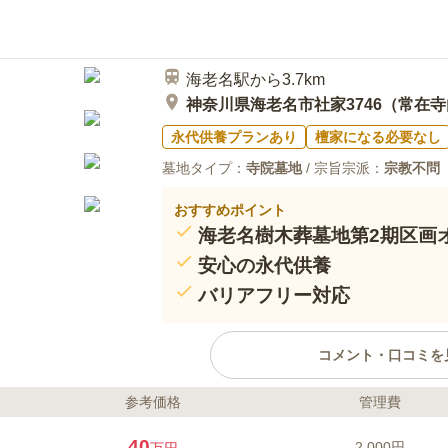
海老名駅から3.7km
神奈川県海老名市社家3746（常在
永代供養プランあり
檀家になる必要なし
墓地タイプ：
寺院墓地
/ 宗旨宗派：
宗教不問
おすすめポイント
海老名樹木葬墓地第2期区画
安心の永代供養
バリアフリー対応
コメント・口コミを
参考価格
管理費
ライフドット編集部のコメント
海老名樹木葬墓地の第2期区画は、
40
2,000円