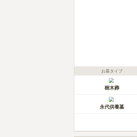
お墓タイプ
樹木葬
永代供養墓