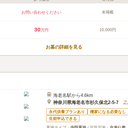
ライフドット編集部のコメント
妙常寺は、神奈川県海老名市にある日
未掲載
お問い合わせください
痛くならないよう全てイス席になって
ます。控室としても使用できる和室は
め、遠方から訪れた際に宿泊先を探す
30
10,000円
万円
保育園や幼稚園、小学校があるため、
えとても明るい雰囲気です。
口コミ評価
この霊園はまだ誰からも評価されていません。
お墓の詳細を見る
海老名駅から4.6km
ア
神奈川県海老名市杉久保北2-5-7
永代供養プランあり
檀家になる必要なし
生前申込できる
墓地タイプ：
寺院墓地
/ 宗旨宗派：
在来仏教