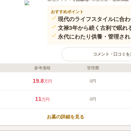
おすすめポイント
現代のライフスタイルに合わ
文禄3年から続く古刹で眠れ
永代にわたり供養・管理され
コメント・口コミを
参考価格
管理費
ライフドット編集部のコメント
善教寺は神奈川県海老名市にある
19.8
0円
万円
寺です。相模七福神の一つ「布袋
「子授かり観音」の寺としても信
師・高橋雨山が描いた野の花の「
11
0円
万円
る寺」としても親しまれ、境内に
す。新しくオープンする永代供養
口コミ評価
悩みである後継者や費用の面が考
この霊園はまだ誰からも評価されていませ
お墓の詳細を見る
とともに、現地相談会に参加され