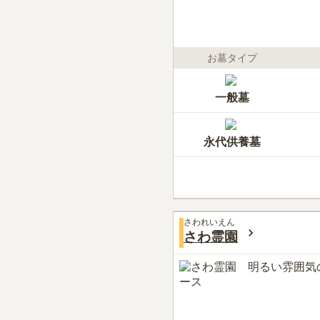
お墓タイプ
一般墓
永代供養墓
さわれいえん
さわ霊園