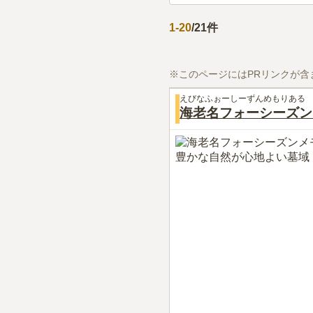
1
-
20
/
21
件
※このページにはPRリンクが含
えびなふぉーしーずんめもりある
海老名フォーシーズン