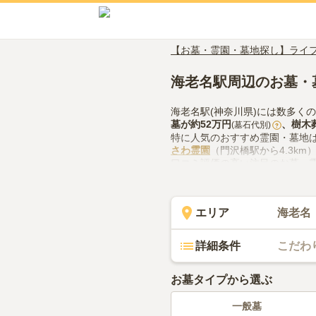
【お墓・霊園・墓地探し】ライ
海老名駅周辺のお墓・
海老名駅(神奈川県)には数多く
墓
が約
52万円
、
樹木
(墓石代別)
?
特に人気のおすすめ霊園・墓地
さわ霊園
（門沢橋駅から4.3k
口コミ評価の高い注目のお墓・
ーシーズンメモリアル
（評価3.
海老名駅(神奈川県)でお墓探し
での供花やお線香の入手方法な
エリア
海老名
詳細条件
こだわ
お墓タイプから選ぶ
一般墓