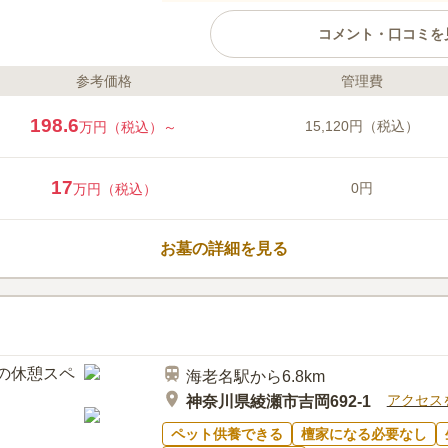
コメント・口コミを
参考価格
管理費
ライフドット編集部のコメント
海老名フォーシーズンメモリアル
198.6
15,120円（税込）
万円（税込）～
駅」よりバスで約12分の立地です
ので、車でもアクセスしやすいで
を思わせるような美しい霊園は、
17
0円
万円（税込）
の花と緑に満ちています。 墓所
身障者対応車両の乗り入れが可能
口コミ評価
方でも安心してお参りすることが
3.4
みんなの評価
口コミ
6
お墓の詳細を見る
最寄り駅の構内に小田急線フロー
40代
女性
こで購入する事が多いです。駅前からバス
はありません。お供え物はスーパーで購入
なので、そういった物が売っているお店は
海老名駅から6.8km
アクセス
神奈川県綾瀬市吉岡692-1
ペット供養できる
檀家になる必要なし