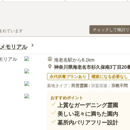
チェックして検討リ
まれています
メモリアル
海老名駅から6.1km
神奈川県海老名市杉久保南3丁目20
永代供養プランあり
檀家になる必要なし
墓地タイプ：
民営霊園
/ 宗旨宗派：
宗教不問
おすすめポイント
上質なガーデニング霊園
美しい花々に満ちた園内
墓所内バリアフリー設計