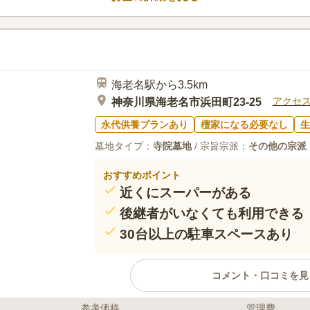
最寄えきとお墓の間にホームセン
30代
男性
お花やろうそく、お供え物を購入すること
から歩いて5分ほどのところに10人程度な
海老名駅から3.5km
アクセ
神奈川県海老名市浜田町23-25
永代供養プランあり
檀家になる必要なし
生
墓地タイプ：
寺院墓地
/ 宗旨宗派：
その他の宗派
おすすめポイント
近くにスーパーがある
後継者がいなくても利用できる
30台以上の駐車スペースあり
コメント・口コミを見
参考価格
管理費