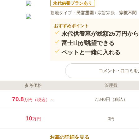
永代供養プランあり
墓地タイプ：
民営霊園
/ 宗旨宗派：
宗教不問
おすすめポイント
永代供養墓が総額25万円か
富士山が眺望できる
ペットと一緒に入れる
コメント・口コミを
参考価格
管理費
ライフドット編集部のコメント
さわ霊園は、綾瀬、藤沢、海老名
70.8
7,340円（税込）
万円（税込）～
四季折々の草花が咲く美しい園内
してあります。 バリアフリー設
域までは段差がなく、参道は水は
10
0円
万円
施工のため、高齢の方や車椅子の
とができます。 管理体制もしっ
口コミ評価
ッフに仏事や会食の相談などもす
4.0
みんなの評価
口コミ
1
お墓の詳細を見る