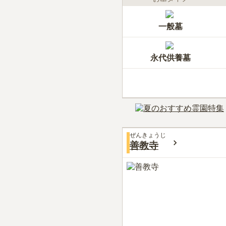
一般墓
永代供養墓
ぜんきょうじ
善教寺