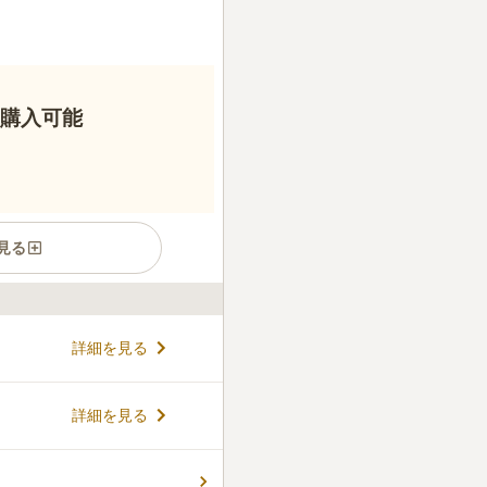
ら購入可能
見る
の3市の境にある霊園です。
詳細を見る
は、区画ごとにゆとりを確保
計になっており、駐車場から墓
けのよいインターロッキング
コメントの続きを読む
詳細を見る
方でも安心してお参りするこ
かりしており、常駐の管理スタ
ることができます。
件