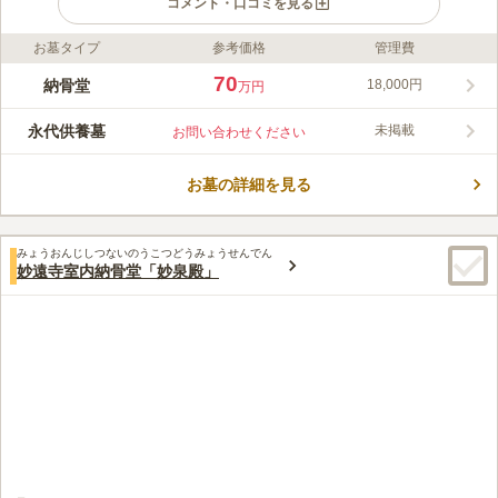
コメント・口コミを見る
お墓タイプ
参考価格
管理費
ライフドット編集部のコメント
浄土真宗本願寺派 正楽寺納骨堂 顕實閣は、JR「川崎駅」から徒
70
納骨堂
18,000円
万円
歩8分、東京からも横浜からもアクセスのしやすい場所にありま
す。 この納骨堂は、川崎市から初めて許可された納骨堂です。
永代供養墓
未掲載
お問い合わせください
建物は日本国内に数塔しかない建築工法インド様式のドーム型
コメントの続きを読む
で、2階建ての個室型となっています。 一室を12年、18年利用と
プランを選択でき、期間終了後は合祀して永代にわたり供養する
お墓の詳細を見る
口コミ評価
形態です。
3.4
みんなの評価
口コミ
3
件
お線香もお花もお墓参りに行くときに持参するのでとくに問題な
50代
女性
みょうおんじしつないのうこつどうみょうせんでん
しだし食事なども帰り道で適当なお店に入るので大丈夫
妙遠寺室内納骨堂「妙泉殿」
口コミの続きを読む