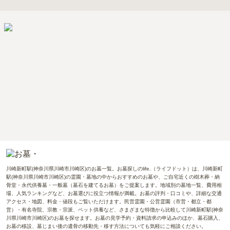
川崎新町駅(神奈川県川崎市川崎区)のお墓一覧。お墓探しのlife.（ライフドット）は、川崎新町
駅(神奈川県川崎市川崎区)の霊園・墓地の中からおすすめのお墓や、ご自宅近くの樹木葬・納
骨堂・永代供養墓・一般墓（墓石を建てるお墓）をご提案します。地域別の墓地一覧、費用相
場、人気ランキングなど、お墓選びに役立つ情報が満載。お墓の評判・口コミや、詳細な交通
アクセス・地図、料金・値段もご覧いただけます。民営霊園・公営霊園（市営・都立・都
営）・有名寺院、宗教・宗派、ペット供養など、さまざまな特徴から比較して川崎新町駅(神奈
川県川崎市川崎区)のお墓を探せます。お墓の見学予約・資料請求の申込みのほか、墓石購入、
お墓の移設、墓じまい後の遺骨の移動先・移す方法についても気軽にご相談ください。