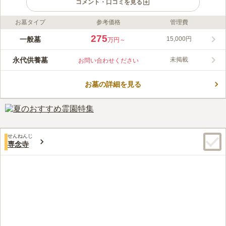
コメント・口コミを見る
お墓タイプ
参考価格
管理費
ライフドット編集部のコメント
圓能院は1000年以上の歴史と伝統を誇る、真言宗智山派に属す
275
一般墓
15,000円
万円～
る寺院です。 春には梅、夏には菖蒲など、色とりどりの自然が
あふれています。 お参りする方を暖かく迎え入れます。 本堂は
永代供養墓
未掲載
お問い合わせください
新しくリニューアルされています。 バリアフリー設計になって
コメントの続きを読む
おり、舗装もさるなど細かい配慮がなされています。 ご高齢の
方でも安心してお墓参りができます。
お墓の詳細を見る
口コミ評価
3.8
みんなの評価
口コミ
3
件
川崎の住宅地にある寺院墓地のため静かです。お花を買うときは
60代
女性
近くの石材店で売っているので便利だ。食事をするところは近くにはない
ので、車で５分ほどのところのファミリーレストランとかに行けば問題な
せんねんじ
い
専念寺
口コミの続きを読む