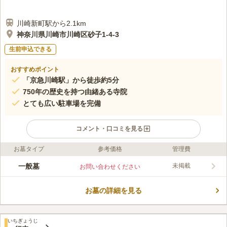
川崎新町駅から2.1km
神奈川県川崎市川崎区砂子1-4-3
生前申込できる
おすすめポイント
「京急川崎駅」から徒歩約5分
750年の歴史を持つ由緒ある寺院
とても広い駐車場を完備
コメント・口コミを見る
お墓タイプ
参考価格
管理費
ライフドット編集部のコメント
宗三寺は、神奈川県川崎市にある曹洞宗の寺院です。 こちらの
一般墓
未掲載
お問い合わせください
寺院墓地は、曹洞宗の人のみ利用することができます。 境内に
は法要施設が2箇所、休憩所、大型の駐車場があります。 墓地内
お墓の詳細を見る
は手入れが行き届いており、いつ訪れても清潔感があって気持ち
コメントの続きを読む
が良いです。 駅からも歩いてすぐの場所にあり、道中も坂がな
く平坦なので、お年寄りの方でも安心して行くことができます。
口コミ評価
いちぎょうじ
この霊園はまだ誰からも評価されていません。