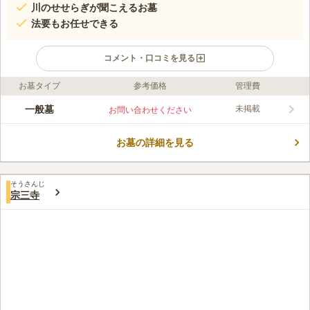
川のせせらぎが聞こえるお墓
法要もお任せできる
コメント・口コミを見る
お墓タイプ
参考価格
管理費
ライフドット編集部のコメント
鶴見川橋の近くにある、川のせせらぎが聞こえる墓地です。 金
一般墓
未掲載
お問い合わせください
剛寺の管理する寺院墓地で、真言宗の方がお墓を建立することが
できます。 墓域は段差が少なく舗装もされているので、ご高齢
お墓の詳細を見る
の方やお子様も安心してお参りが可能です。 駐車場が完備され
コメントの続きを読む
ていて、旧東海道がすぐそばを通っているので、車でのアクセス
も良好です。
口コミ評価
そうさんじ
この霊園はまだ誰からも評価されていません。
宗三寺