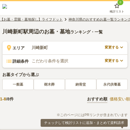
0
検討リスト
【お墓・霊園・墓地探し】ライフドット
神奈川県のおすすめお墓一覧ランキン
川崎新町駅周辺のお墓・墓地
ランキング・一覧
変更する
川崎新町
エリア
変更する
こだわり条件を選択
詳細条件
お墓タイプから選ぶ
一般墓
樹木葬
納骨堂
永代供養墓
1
-
8
/
8
件
おすすめ順
価格安い順
※このページにはPRリンクが含まれています
チェックして検討リストに追加・まとめて資料請求