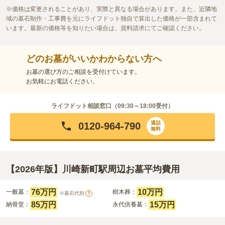
価格は変更されることがあり、実際と異なる場合があります。また、近隣地
域の墓石制作・工事費を元にライフドット独自で算出した価格が一部含まれて
います。最新の価格等を知りたい場合は、資料請求にてご確認ください。
どのお墓がいいかわからない方へ
お墓の選び方のご相談を受付けています。
お気軽にお電話ください。
ライフドット相談窓口（
09:30～18:00
受付）
通話
0120-964-790
無料
【2026年版】川崎新町駅周辺お墓平均費用
76万円
10万円
一般墓：
樹木葬：
※墓石代別
?
85万円
15万円
納骨堂：
永代供養墓：