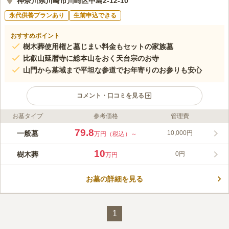
神奈川県川崎市川崎区中島2-12-10
永代供養プランあり
生前申込できる
おすすめポイント
樹木葬使用権と墓じまい料金もセットの家族墓
比叡山延暦寺に総本山をおく天台宗のお寺
山門から墓域まで平坦な参道でお年寄りのお参りも安心
コメント・口コミを見る
お墓タイプ
参考価格
管理費
ライフドット編集部のコメント
比叡山延暦寺を総本山とする光明山遍照寺は、由緒ある天台宗の
79.8
一般墓
10,000円
万円（税込）～
古刹で、江戸時代の初期より地域の人々に親しまれていました。
境内には、室町時代から継承され、第二次世界大戦の戦火から守
10
樹木葬
0円
万円
られたご本尊があります。また、同じく大戦で没収された半鐘
コメントの続きを読む
が、遍照寺に里帰りし新聞にも大きく取り上げられました。 川
崎区に位置し、都内からもアクセス良好で、お参りの度にお寺様
お墓の詳細を見る
口コミ評価
と和やかに歓談する檀家様の笑顔が印象的で、溢れる温もりを感
この霊園はまだ誰からも評価されていません。
じます。 樹木葬と墓じまいがセットになった待望の一般墓が、
区画限定で販売開始しました。
1