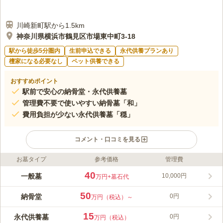
川崎新町駅から1.5km
神奈川県横浜市鶴見区市場東中町3-18
駅から徒歩5分圏内
生前申込できる
永代供養プランあり
檀家になる必要なし
ペット供養できる
おすすめポイント
駅前で安心の納骨堂・永代供養墓
管理費不要で使いやすい納骨墓「和」
費用負担が少ない永代供養墓「穏」
コメント・口コミを見る
お墓タイプ
参考価格
管理費
ライフドット編集部のコメント
江戸時代にはすでに開山されていたとされる浄土宗の寺「一心山
40
一般墓
10,000円
万円
+墓石代
阿彌陀院専念寺」が管理している霊園です。霊園の周りには高い
建物がありません。日当たりの良さを感じながらお参りすること
50
納骨堂
0円
万円（税込）～
ができる環境です。明治の末には檀信徒はわずか一戸でしたが、
コメントの続きを読む
頓譽戒淳・專譽博易両上人の尽力によって現在は百五十戸を数え
15
永代供養墓
0円
万円（税込）
るまでになっています。境内には、子どもの健やかな成長と人々