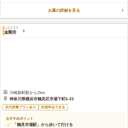
口コミ評価
の延命を叶えて下さる菩薩さまが祀られています。
この霊園はまだ誰からも評価されていません。
お墓の詳細を見る
こんごうじ
金剛寺
川崎新町駅から2km
神奈川県横浜市鶴見区市場下町6-33
永代供養プランあり
生前申込できる
おすすめポイント
「鶴見市場駅」から歩いて行ける