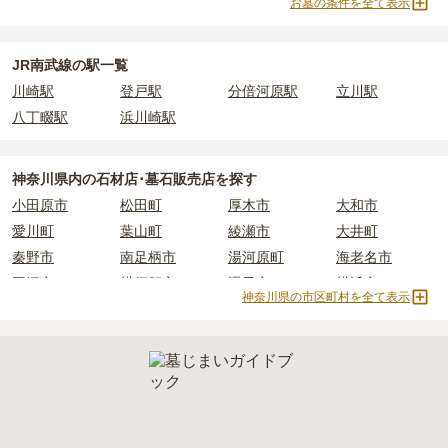
よりお問い合わせください。
お墓の条件を全て表示
・
年間管理費
：お墓の管理費。契約後、毎年発生するケースがあり
浄土宗
天台宗
樹木葬
納骨堂
ます。
永代供養墓
寺院墓地
1人用区画あり
2人用区画あり
3人用区画あり
JR南武線の駅一覧
正確な費用は、区画や石材の選び方によって大きく変わるため、見
川崎駅
登戸駅
分倍河原駅
立川駅
積もりを取るまで確定しません。
現地見学では、担当者に「提示金額以外にかかる費用はないか」を
八丁畷駅
浜川崎駅
必ず確認することをおすすめします。
現地への見学が難しい場合は、資料請求でも各霊園の詳しい料金案
神奈川県
内の石材店･墓石販売店を探す
内を取り寄せることができます。
小田原市
松田町
厚木市
大和市
愛川町
葉山町
綾瀬市
大井町
秦野市
南足柄市
湯河原町
海老名市
平塚市
横須賀市
逗子市
横浜市
神奈川県の市区町村を全て表示
三浦市
鎌倉市
伊勢原市
川崎市
寒川町
相模原市
真鶴町
二宮町
茅ヶ崎市
藤沢市
山北町