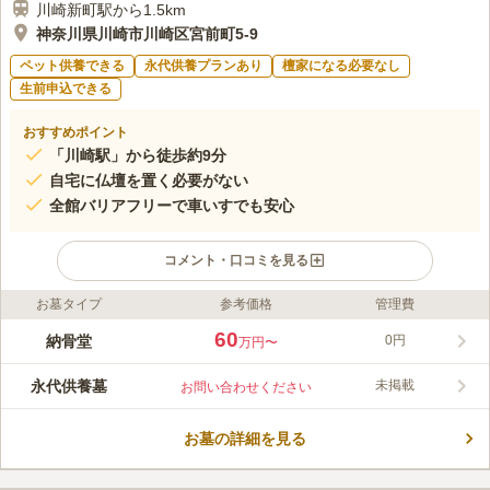
川崎新町駅から1.5km
神奈川県川崎市川崎区宮前町5-9
ペット供養できる
永代供養プランあり
檀家になる必要なし
生前申込できる
おすすめポイント
「川崎駅」から徒歩約9分
自宅に仏壇を置く必要がない
全館バリアフリーで車いすでも安心
コメント・口コミを見る
お墓タイプ
参考価格
管理費
ライフドット編集部のコメント
妙遠寺室内納骨堂「妙泉殿」は、400有余年の歴史ある妙遠寺が
60
納骨堂
0円
万円〜
管理している室内納骨堂です。 納骨堂に隣接した妙遠寺にて、
合祀墓やペット供養、法事等にも対応しています。 室内はバリ
永代供養墓
未掲載
お問い合わせください
アフリー設計で、冷暖房も完備されているので、天候を気にする
コメントの続きを読む
ことなく、誰でも快適にお参りすることができます。 JR「川崎
駅」から徒歩9分の立地にあり、東京からも横浜からもアクセス
お墓の詳細を見る
口コミ評価
のしやすい便利な立地にあります。
この霊園はまだ誰からも評価されていません。