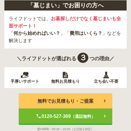
「墓じまい」でお困りの方へ
ライフドットでは、
お墓探しだけでなく墓じまいも全
面サポート！
「
何から始めればいい？
」「
費用はいくら？
」などを
解決します
３
＼ライフドットが選ばれる
つの理由／
手厚いサポート
無料お見積もり
立ち会い不要
無料でお見積もり・ご提案
0120-527-369
（通話無料）
受付時間：
09:30～18:00
（土日祝も対応）