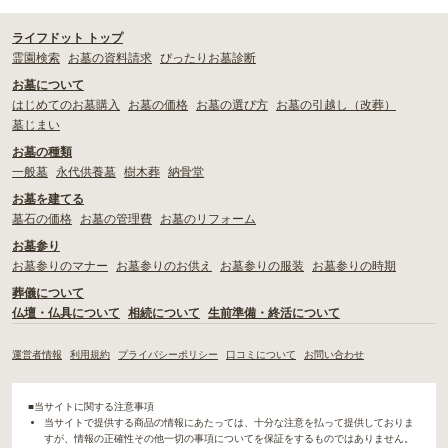
ライフドット トップ
霊園検索
お墓の資料請求
ぴったりお墓診断
お墓について
はじめてのお墓購入
お墓の価格
お墓の選び方
お墓の引越し（改葬）
墓じまい
お墓の種類
一般墓
永代供養墓
樹木葬
納骨堂
お墓を建てる
墓石の価格
お墓の管理費
お墓のリフォーム
お墓参り
お墓参りのマナー
お墓参りのお供え
お墓参りの服装
お墓参りの時期
葬儀について
仏壇・仏具について
相続について
生前準備・終活について
運営者情報
利用規約
プライバシーポリシー
口コミについて
お問い合わせ
■当サイトに関する注意事項
当サイトで提供する商品の情報にあたっては、十分な注意を払って提供しておりま
すが、情報の正確性その他一切の事項についてを保証をするものではありません。