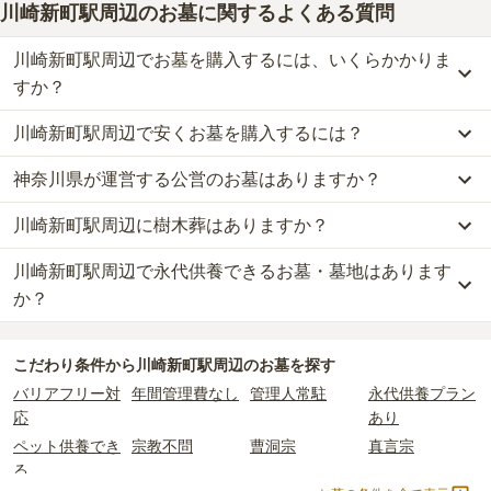
川崎新町駅周辺のお墓に関するよくある質問
川崎新町駅周辺でお墓を購入するには、いくらかかりま
すか？
川崎新町駅周辺で安くお墓を購入するには？
川崎新町駅周辺
での購入費用の目安は、
一般墓が約242万円、樹木
葬が約10万円、納骨堂が約85万円、永代供養墓が約15万円
です。
神奈川県が運営する公営のお墓はありますか？
川崎新町駅周辺
で一番安価な
お墓
は、
遍照寺
の
樹木葬
で、
10万円
か
一般墓を建てる場合は、「永代使用料（土地代）」と「墓石代」の
らお求めいただけます。
2つが主な費用となります。
川崎新町駅周辺に樹木葬はありますか？
川崎新町駅周辺
には、公営の霊園の掲載がありません。
一般的に最も費用を抑えられるのは、他の方のご遺骨と一緒に埋葬
川崎新町駅周辺
の一般墓の永代使用料の平均は
76万円
で、墓石代は
一方で、
神奈川県
内には、県または市区町村が運営する公営の霊園
する
「合祀墓（ごうしぼ）」
と呼ばれるタイプです。個別のお墓に
神奈川県の平均
166.9万円
です。いずれも区画の広さや墓石の大き
川崎新町駅周辺で永代供養できるお墓・墓地はあります
川崎新町駅周辺
には、
1
件の樹木葬があります。
が
17
件あります。
比べて省スペースで管理の手間がかからないため、費用が安く設定
さ・素材によって変わります。
詳しくは、
川崎新町駅周辺
の樹木葬の一覧
をご覧ください。
か？
されています。
樹木葬・納骨堂・永代供養墓は、基本的に墓石代がかからず、永代
公営霊園は民営の霊園と異なり、契約にあたって応募資格が設けら
価格の目安は、1名あたり5万円〜30万円程度です。
使用料のみかかります。
川崎新町駅周辺
には、永代供養できるお墓・墓地が
8
件あります。
れているケースがほとんどです。
こだわり条件から
川崎新町駅周辺
のお墓を探す
詳しくは、
川崎新町駅周辺
の永代供養の一覧
をご覧ください。
主な条件として、遺骨がすでにある、該当の市区町村に一定年数以
川崎新町駅周辺
で安価なお墓を探したい場合は、
価格の安い順
で並
なお、お墓によっては以下の費用が別途かかる場合があります。
バリアフリー対
年間管理費なし
管理人常駐
永代供養プラン
上住んでいるなどが挙げられます。
び替えてお墓を探すのがおすすめです。
・
開眼法要の費用
：お墓を新しく建てた際に行う儀式のための費
応
あり
条件を満たさない場合は、申し込み自体ができないことも多いた
用。僧侶に渡すお布施がかかります。
め、事前の確認が重要です。
ペット供養でき
宗教不問
曹洞宗
真言宗
・
納骨式の費用
：お墓に遺骨を納める儀式のための費用。僧侶に渡
契約条件の詳細は、各霊園のページをご確認いただくか、資料請求
る
すお布施、会食などの費用がかかります。