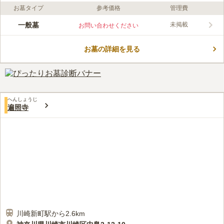
お墓タイプ
参考価格
管理費
ライフドット編集部のコメント
寛永8年、念仏弘道の道場として顕譽円超上人によって建立され
一般墓
未掲載
お問い合わせください
ました。 客殿に安置されている地獄極楽絵や閻魔大王像は見ご
たえがあり、御開帳される年2日の薮入りの日には多くの参拝客
お墓の詳細を見る
で賑わいます。 京急本線「京急川崎駅」から徒歩約5分、JR「川
コメントの続きを読む
崎駅」から徒歩約8分で行くことができます。 また、駐車場もあ
るので、車でも安心して行くことができます。
口コミ評価
この霊園はまだ誰からも評価されていません。
へんしょうじ
遍照寺
川崎新町駅から2.6km