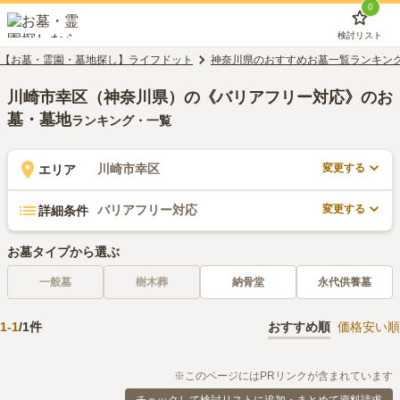
0
検討リスト
【お墓・霊園・墓地探し】ライフドット
神奈川県のおすすめお墓一覧ランキン
川崎市幸区（神奈川県）の《バリアフリー対応》のお
墓・墓地
ランキング・一覧
変更する
川崎市幸区
エリア
変更する
バリアフリー対応
詳細条件
お墓タイプから選ぶ
一般墓
樹木葬
納骨堂
永代供養墓
1
-
1
/
1
件
おすすめ順
価格安い順
※このページにはPRリンクが含まれています