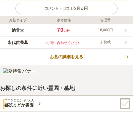
コメント・口コミを見る
お墓タイプ
参考価格
管理費
ライフドット編集部のコメント
浄土真宗本願寺派 正楽寺納骨堂 顕實閣は、JR「川崎駅」から徒
70
納骨堂
18,000円
万円
歩8分、東京からも横浜からもアクセスのしやすい場所にありま
す。 この納骨堂は、川崎市から初めて許可された納骨堂です。
永代供養墓
未掲載
お問い合わせください
建物は日本国内に数塔しかない建築工法インド様式のドーム型
コメントの続きを読む
で、2階建ての個室型となっています。 一室を12年、18年利用と
プランを選択でき、期間終了後は合祀して永代にわたり供養する
お墓の詳細を見る
口コミ評価
形態です。
3.4
みんなの評価
口コミ
3
件
お線香もお花もお墓参りに行くときに持参するのでとくに問題な
50代
女性
しだし食事なども帰り道で適当なお店に入るので大丈夫
口コミの続きを読む
お探しの条件に近い霊園・墓地
つづきまどかれいえん
都筑まどか霊園