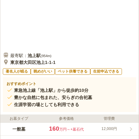
最寄駅：
池上
駅
(
954m
)
東京都大田区池上1-1-1
著名人が眠る
眺めがいい
ペット供養できる
生前申込できる
おすすめポイント
東急池上線「池上駅」から徒歩約10分
豊かな自然に包まれた、安らぎの合祀墓
生涯学習の場としても利用できる
お墓タイプ
参考価格
管理費
160
一般墓
12,000円
万円～
+墓石代