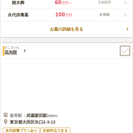
60
樹木葬
5,000円
万円～
100
永代供養墓
未掲載
万円
お墓の詳細を見る
けこういん
花光院
最寄駅：
武蔵新田
駅
(
660m
)
東京都大田区矢口2-3-12
永代供養プランあり
生前申込できる