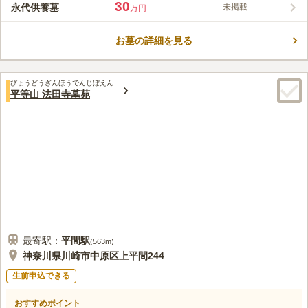
30
永代供養墓
未掲載
万円
お墓の詳細を見る
びょうどうざんほうでんじぼえん
平等山 法田寺墓苑
最寄駅：
平間
駅
(
563m
)
神奈川県川崎市中原区上平間244
生前申込できる
おすすめポイント