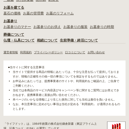
お墓を建てる
墓石の価格
お墓の管理費
お墓のリフォーム
お墓参り
お墓参りのマナー
お墓参りのお供え
お墓参りの服装
お墓参りの時期
葬儀について
仏壇・仏具について
相続について
生前準備・終活について
運営者情報
利用規約
プライバシーポリシー
口コミについて
お問い合わせ
■当サイトに関する注意事項
当サイトで提供する商品の情報にあたっては、十分な注意を払って提供しておりま
すが、情報の正確性その他一切の事項についてを保証をするものではありません。
お申込みにあたっては、提携事業者のサイトや、利用規約をご確認の上、ご自身で
ご判断ください。
当社では各商品のサービス内容及びキャンペーン等に関するご質問にはお答えでき
かねます。提携事業者に直接お問い合わせください。
本ページのいかなる情報により生じた損失に対しても当社は責任を負いません。
なお、本注意事項に定めがない事項は当社が定める「利用規約」 が適用されるもの
とします。
「ライフドット」は、1984年創業の株式会社鎌倉新書（東証プライム上
場、証券コード：6184）が運営しています。