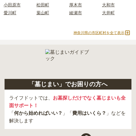
現地見学では、担当者に「提示金額以外にかかる費用はないか」を
小田原市
松田町
厚木市
大和市
必ず確認することをおすすめします。
愛川町
葉山町
綾瀬市
大井町
現地への見学が難しい場合は、資料請求でも各霊園の詳しい料金案
内を取り寄せることができます。
神奈川県の市区町村を全て表示
「墓じまい」でお困りの方へ
ライフドットでは、
お墓探しだけでなく墓じまいも全
面サポート！
「
何から始めればいい？
」「
費用はいくら？
」などを
解決します