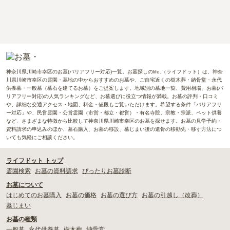
神奈川県川崎市幸区のお墓(バリアフリー対応)一覧。お墓探しのlife.（ライフドット）は、神奈
川県川崎市幸区の霊園・墓地の中からおすすめのお墓や、ご自宅近くの樹木葬・納骨堂・永代
供養墓・一般墓（墓石を建てるお墓）をご提案します。地域別の墓地一覧、費用相場、お墓(バ
リアフリー対応)の人気ランキングなど、お墓選びに役立つ情報が満載。お墓の評判・口コミ
や、詳細な交通アクセス・地図、料金・値段もご覧いただけます。希望する条件「バリアフリ
ー対応」や、民営霊園・公営霊園（市営・都立・都営）・有名寺院、宗教・宗派、ペット供養
など、さまざまな特徴から比較して神奈川県川崎市幸区のお墓を探せます。お墓の見学予約・
資料請求の申込みのほか、墓石購入、お墓の移設、墓じまい後の遺骨の移動先・移す方法につ
いても気軽にご相談ください。
ライフドット トップ
霊園検索
お墓の資料請求
ぴったりお墓診断
お墓について
はじめてのお墓購入
お墓の価格
お墓の選び方
お墓の引越し（改葬）
墓じまい
お墓の種類
一般墓
永代供養墓
樹木葬
納骨堂