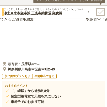
チェックして検討リストに追加・まとめて資料請求
じょうどしんしゅうほんがんじは しょうらくじのうこつどう けんじつかく
浄土真宗本願寺派 正楽寺納骨堂 顕實閣
最寄駅：
尻手
駅
(
807m
)
神奈川県川崎市幸区南幸町2-49
永代供養プランあり
生前申込できる
おすすめポイント
「川崎駅」から徒歩約8分
個室型納骨堂で天候を気にしない
車椅子でのお参り可能