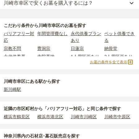
川崎市幸区で安くお墓を購入するには？
川崎市幸区
での購入費用の目安は、
一般墓が約194万円、納骨堂が
約95万円、永代供養墓が約75万円
です。
川崎市幸区
で一番安価な
お墓
は、
了源寺
の
永代供養墓
で、
60万円
か
一般墓を建てる場合は、「永代使用料（土地代）」と「墓石代」の
らお求めいただけます。
2つが主な費用となります。
こだわり条件から
川崎市幸区
のお墓を探す
一般的に最も費用を抑えられるのは、他の方のご遺骨と一緒に埋葬
川崎市幸区
の一般墓の永代使用料の平均は
27万円
で、墓石代は
神奈
バリアフリー対
年間管理費なし
永代供養プラン
ペット供養でき
する
「合祀墓（ごうしぼ）」
と呼ばれるタイプです。個別のお墓に
川県の平均
166.9万円
です。いずれも区画の広さや墓石の大きさ・
応
あり
る
比べて省スペースで管理の手間がかからないため、費用が安く設定
素材によって変わります。
宗教不問
曹洞宗
日蓮宗
納骨堂
されています。
樹木葬・納骨堂・永代供養墓は、基本的に墓石代がかからず、永代
永代供養墓
寺院墓地
1人用区画あり
2人用区画あり
価格の目安は、1名あたり5万円〜30万円程度です。
使用料のみかかります。
お墓の条件を全て表示
川崎市幸区
で安価なお墓を探したい場合は、
価格の安い順
で並び替
なお、お墓によっては以下の費用が別途かかる場合があります。
えてお墓を探すのがおすすめです。
・
開眼法要の費用
：お墓を新しく建てた際に行う儀式のための費
川崎市幸区にある駅から探す
用。僧侶に渡すお布施がかかります。
新川崎駅
・
納骨式の費用
：お墓に遺骨を納める儀式のための費用。僧侶に渡
すお布施、会食などの費用がかかります。
・
年間管理費
：お墓の管理費。契約後、毎年発生するケースがあり
近隣の市区町村から
「バリアフリー対応」と
同じ条件で探す
ます。
横浜市鶴見区
横浜市港北区
川崎市川崎区
川崎市中原区
正確な費用は、区画や石材の選び方によって大きく変わるため、見
積もりを取るまで確定しません。
神奈川県
内の石材店･墓石販売店を探す