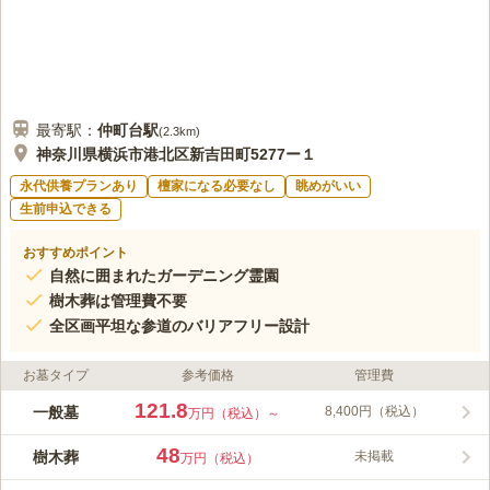
最寄駅：
仲町台
駅
(
2.3km
)
神奈川県横浜市港北区新吉田町5277ー１
永代供養プランあり
檀家になる必要なし
眺めがいい
生前申込できる
おすすめポイント
自然に囲まれたガーデニング霊園
樹木葬は管理費不要
全区画平坦な参道のバリアフリー設計
お墓タイプ
参考価格
管理費
121.8
一般墓
8,400円（税込）
万円（税込）～
48
樹木葬
未掲載
万円（税込）