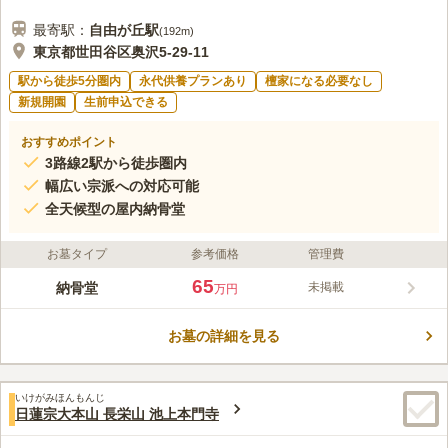
最寄駅：
自由が丘
駅
(
192m
)
東京都世田谷区奥沢5-29-11
駅から徒歩5分圏内
永代供養プランあり
檀家になる必要なし
新規開園
生前申込できる
おすすめポイント
3路線2駅から徒歩圏内
幅広い宗派への対応可能
全天候型の屋内納骨堂
お墓タイプ
参考価格
管理費
65
納骨堂
未掲載
万円
お墓の詳細を見る
いけがみほんもんじ
日蓮宗大本山 長栄山 池上本門寺