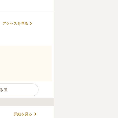
りますが利用したことはあり
自宅から準備してから行くこ
口コミの続きを読む
アクセスを見る
る
す。横浜駅から一駅という都
詳細を見る
園内は一般墓地の他に、永代