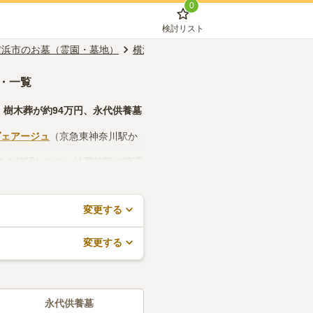
0
検討リスト
横浜市のお墓（霊園・墓地）
横浜市神奈川区のお墓（霊園・墓地）
・一覧
、
樹木葬
が約
94万円
、
永代供養墓
ヴェアージュ
（京急東神奈川駅か
スを確認しつつ、法要施設や管理
資料請求や見学予約が無料ででき
変更する
変更する
永代供養墓