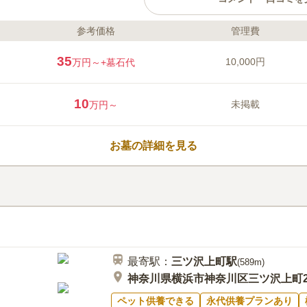
参考価格
管理費
ライフドット編集部のコメント
3駅から徒歩圏内で行ける利便性
35
10,000円
万円～
+墓石代
光を上手く取り込める設計になっ
温かさを感じられます。園内には
ます。階段を利用することなく移
10
未掲載
万円～
ある方でも安心してお参りできます
場があります。雨の日にもぬれず
口コミ評価
す。
3.5
みんなの評価
口コミ
2
お墓の詳細を見る
すべてにわたってなんでも費用が
60代
男性
をしなければならない。お供えもすぐに処
になる。
最寄駅：
三ツ沢上町
駅
(
589m
)
神奈川県横浜市神奈川区三ツ沢上町2
ペット供養できる
永代供養プランあり