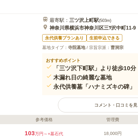
スーパーや食事をするところはあ
40代
女性
ません。お供え物、お花、ろうそくなどは
最寄駅：
三ツ沢上町
駅
とがほとんどです。
(
503m
)
神奈川県横浜市神奈川区三ﾂ沢中町11-9
永代供養プランあり
生前申込できる
墓地タイプ：
寺院墓地
/ 宗旨宗派：
曹洞宗
おすすめポイント
「三ツ沢下町駅」より徒歩10分
木漏れ日の綺麗な墓地
永代供養墓「ハナミズキの碑」
コメント・口コミを見
参考価格
管理費
ライフドット編集部のコメント
豊かな緑があふれる陽光院内の霊園で
103
18,000円
万円～
+墓石代
市部からのアクセス抜群の立地です。