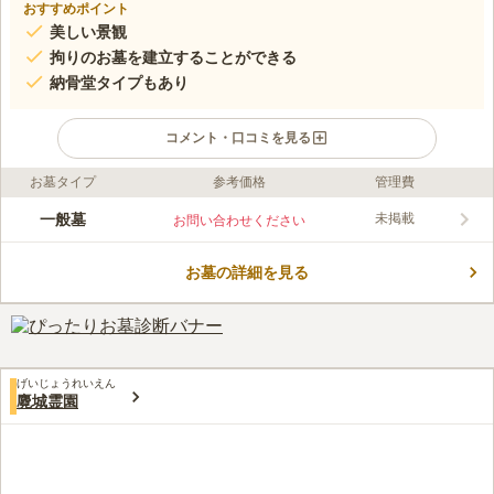
おすすめポイント
美しい景観
拘りのお墓を建立することができる
納骨堂タイプもあり
コメント・口コミを見る
お墓タイプ
参考価格
管理費
ライフドット編集部のコメント
雄大な自然を一望できる高台にある霊園です。 気持ち良い風が
一般墓
未掲載
お問い合わせください
吹き抜ける、陽当たり良好な好立地にあります。 穏やかな気持
ちで故人と向き合うことができるでしょう。 ゆとりのある広さ
お墓の詳細を見る
の区画なので、家族代々のお墓を建立したい方や親せきと一緒に
コメントの続きを読む
お墓に入りたい方も安心です。 周辺には商店もあり、お墓参り
の際に買いもをすることができます。
口コミ評価
この霊園はまだ誰からも評価されていません。
げいじょうれいえん
麑城霊園