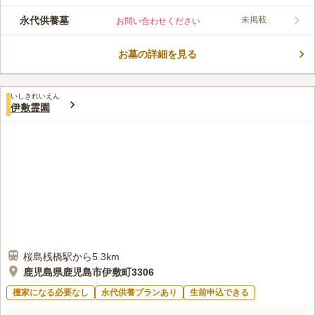
す。 宗教を問わず誰でも入れるので、信仰を大切にしたい方に
ピッタリです。 永代に渡って使用することができるので、お墓
永代供養墓
未掲載
お問い合わせください
の継承者が居ない方でも安らかに眠れます。 年中無休でAM9:00
コメントの続きを読む
からPM6:00までお参りすることができます。 園内がバリアフリ
ー設計なので、ベビーカーをご利用の方や車椅子の方でも安心で
お墓の詳細を見る
口コミ評価
す。
この霊園はまだ誰からも評価されていません。
いしきれいえん
伊敷霊園
桜島桟橋駅から5.3km
鹿児島県鹿児島市伊敷町3306
檀家になる必要なし
永代供養プランあり
生前申込できる