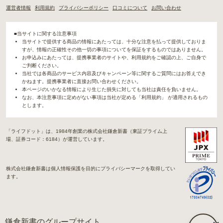
運営者情報
利用規約
プライバシーポリシー
口コミについて
お問い合わせ
■当サイトに関する注意事項
当サイトで提供する商品の情報にあたっては、十分な注意を払って提供しておりま
すが、情報の正確性その他一切の事項についてを保証をするものではありません。
お申込みにあたっては、提携事業者のサイトや、利用規約をご確認の上、ご自身で
ご判断ください。
当社では各商品のサービス内容及びキャンペーン等に関するご質問にはお答えでき
かねます。提携事業者に直接お問い合わせください。
本ページのいかなる情報により生じた損失に対しても当社は責任を負いません。
なお、本注意事項に定めがない事項は当社が定める「利用規約」 が適用されるもの
とします。
「ライフドット」は、1984年創業の株式会社鎌倉新書（東証プライム上
場、証券コード：6184）が運営しています。
株式会社鎌倉新書は個人情報保護を目的にプライバシーマークを取得してい
ます。
鎌倉新書のグループサイト