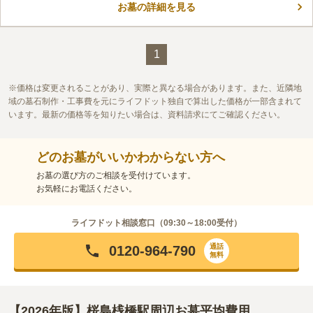
お墓の詳細を見る
のデザインに拘りたい方でも安心です。 墓域内の道はコンクリ
コメントの続きを読む
ートで舗装されているので、雨の日や雨が降った後でも足元を気
にすることなくお参りが可能です。
口コミ評価
この霊園はまだ誰からも評価されていません。
1
価格は変更されることがあり、実際と異なる場合があります。また、近隣地
域の墓石制作・工事費を元にライフドット独自で算出した価格が一部含まれて
います。最新の価格等を知りたい場合は、資料請求にてご確認ください。
どのお墓がいいかわからない方へ
お墓の選び方のご相談を受付けています。
お気軽にお電話ください。
ライフドット相談窓口（
09:30～18:00
受付）
通話
0120-964-790
無料
【2026年版】桜島桟橋駅周辺お墓平均費用