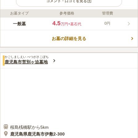
コメント・口コミを見る
お墓タイプ
参考価格
管理費
ライフドット編集部のコメント
気持ちの良い風を感じることができる高台にある墓地です。 開
4.5
一般墓
0円
万円
+墓石代
放感があり陽当たり良好で、清々しい風と暖かい陽射しを感じる
ことができます。 トイレを完備しており墓域の横にはベンチも
お墓の詳細を見る
あるので、長時間ゆっくりと故人との時間を過ごすことができま
コメントの続きを読む
す。 駐車場もあるので、車でお墓参りをしたあとにお出かけも
可能です。
口コミ評価
かごしましえい べつがさこぼち
4.0
みんなの評価
口コミ
2
件
鹿児島市営別ヶ迫墓地
墓地内に2軒の花屋があり、年会費を払えば、定期的に、お墓の
50代
女性
掃除と花を供えてもらえます。墓地のすぐ横に大きなお寺があります。
口コミの続きを読む
桜島桟橋駅から5km
鹿児島県鹿児島市伊敷2-300