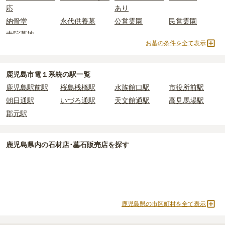
すお布施、会食などの費用がかかります。
応
あり
上住んでいるなどが挙げられます。
・
年間管理費
：お墓の管理費。契約後、毎年発生するケースがあり
条件を満たさない場合は、申し込み自体ができないことも多いた
納骨堂
永代供養墓
公営霊園
民営霊園
ます。
め、事前の確認が重要です。
寺院墓地
契約条件の詳細は、各霊園のページをご確認いただくか、資料請求
お墓の条件を全て表示
正確な費用は、区画や石材の選び方によって大きく変わるため、見
よりお問い合わせください。
積もりを取るまで確定しません。
現地見学では、担当者に「提示金額以外にかかる費用はないか」を
鹿児島市電１系統の駅一覧
必ず確認することをおすすめします。
鹿児島駅前駅
桜島桟橋駅
水族館口駅
市役所前駅
現地への見学が難しい場合は、資料請求でも各霊園の詳しい料金案
内を取り寄せることができます。
朝日通駅
いづろ通駅
天文館通駅
高見馬場駅
郡元駅
鹿児島県
内の石材店･墓石販売店を探す
鹿児島県の市区町村を全て表示