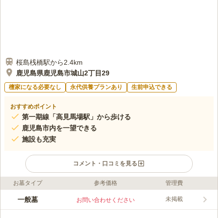
桜島桟橋駅から2.4km
鹿児島県鹿児島市城山2丁目29
檀家になる必要なし
永代供養プランあり
生前申込できる
おすすめポイント
第一期線「高見馬場駅」から歩ける
鹿児島市内を一望できる
施設も充実
コメント・口コミを見る
お墓タイプ
参考価格
管理費
ライフドット編集部のコメント
麑城霊園は見晴らしの良い高台にあり、鹿児島市内を一望できる
一般墓
未掲載
お問い合わせください
好立地です。 眼下には「草牟田霊園」が広がっています。 霊園
内には和型・洋型問わず多彩なお墓が建立されているので、お墓