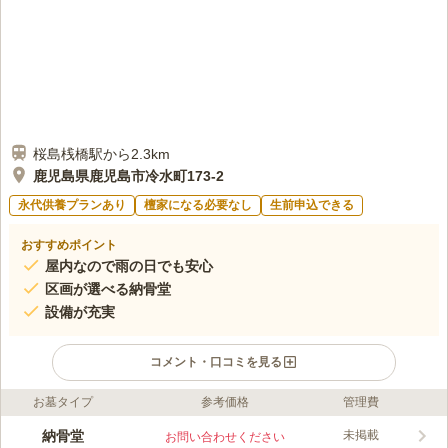
桜島桟橋駅から2.3km
鹿児島県鹿児島市冷水町173-2
永代供養プランあり
檀家になる必要なし
生前申込できる
おすすめポイント
屋内なので雨の日でも安心
区画が選べる納骨堂
設備が充実
コメント・口コミを見る
お墓タイプ
参考価格
管理費
ライフドット編集部のコメント
城山やすらぎ霊園は、見晴らしのよい高台にある室内納骨堂で
納骨堂
未掲載
お問い合わせください