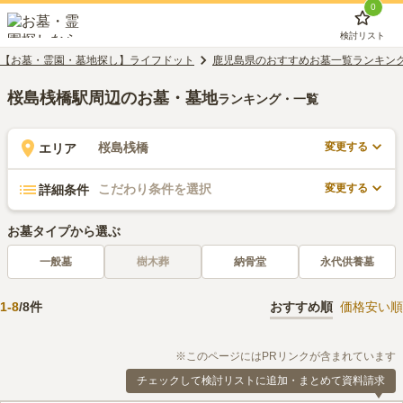
0
検討リスト
【お墓・霊園・墓地探し】ライフドット
鹿児島県のおすすめお墓一覧ランキン
桜島桟橋駅周辺のお墓・墓地
ランキング・一覧
変更する
桜島桟橋
エリア
変更する
こだわり条件を選択
詳細条件
お墓タイプから選ぶ
一般墓
樹木葬
納骨堂
永代供養墓
1
-
8
/
8
件
おすすめ順
価格安い順
※このページにはPRリンクが含まれています
チェックして検討リストに追加・まとめて資料請求