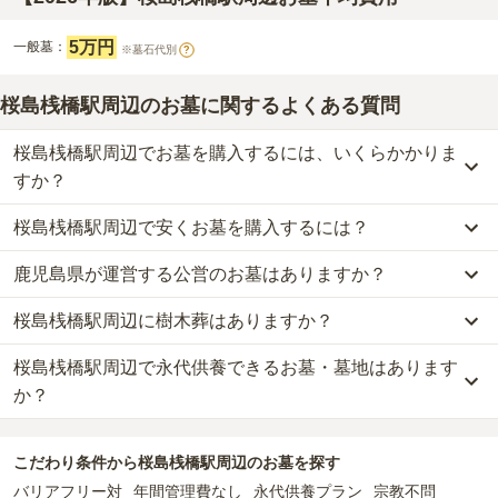
5万円
一般墓：
※墓石代別
?
桜島桟橋駅周辺のお墓に関するよくある質問
桜島桟橋駅周辺でお墓を購入するには、いくらかかりま
すか？
桜島桟橋駅周辺で安くお墓を購入するには？
桜島桟橋駅周辺
での購入費用の目安は、
一般墓が約250万円
です。
一般墓を建てる場合は、「永代使用料（土地代）」と「墓石代」の
鹿児島県が運営する公営のお墓はありますか？
桜島桟橋駅周辺
で一番安価な
お墓
は、
鹿児島市営 坂元墓地
の
一般墓
2つが主な費用となります。
で、
5万円
(墓石代別)
からお求めいただけます。
桜島桟橋駅周辺
の一般墓の永代使用料の平均は
5万円
で、墓石代は
桜島桟橋駅周辺に樹木葬はありますか？
桜島桟橋駅周辺
には、
鹿児島県
が運営する公営の霊園が
3
件ありま
一般的に最も費用を抑えられるのは、他の方のご遺骨と一緒に埋葬
鹿児島県の平均
245.7万円
です。いずれも区画の広さや墓石の大き
す。
する
「合祀墓（ごうしぼ）」
と呼ばれるタイプです。個別のお墓に
さ・素材によって変わります。
桜島桟橋駅周辺で永代供養できるお墓・墓地はあります
桜島桟橋駅周辺
には、樹木葬の掲載がありません。
鹿児島市営 坂元墓地
、
鹿児島市営別ヶ迫墓地
、
鹿児島市営興国寺墓
比べて省スペースで管理の手間がかからないため、費用が安く設定
自然葬をお考えの場合は、海洋散骨もご検討ください。
か？
地
などが代表的です。
されています。
なお、お墓によっては以下の費用が別途かかる場合があります。
価格の目安は、1名あたり5万円〜30万円程度です。
・
開眼法要の費用
：お墓を新しく建てた際に行う儀式のための費
桜島桟橋駅周辺
には、永代供養できるお墓・墓地が
3
件あります。
公営霊園は民営の霊園と異なり、契約にあたって応募資格が設けら
用。僧侶に渡すお布施がかかります。
こだわり条件から
桜島桟橋駅周辺
のお墓を探す
詳しくは、
桜島桟橋駅周辺
の永代供養の一覧
をご覧ください。
れているケースがほとんどです。
桜島桟橋駅周辺
で安価なお墓を探したい場合は、
価格の安い順
で並
・
納骨式の費用
：お墓に遺骨を納める儀式のための費用。僧侶に渡
バリアフリー対
年間管理費なし
永代供養プラン
宗教不問
主な条件として、遺骨がすでにある、該当の市区町村に一定年数以
び替えてお墓を探すのがおすすめです。