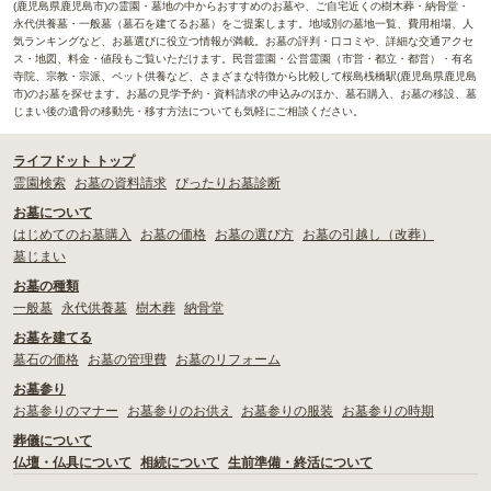
(鹿児島県鹿児島市)の霊園・墓地の中からおすすめのお墓や、ご自宅近くの樹木葬・納骨堂・
永代供養墓・一般墓（墓石を建てるお墓）をご提案します。地域別の墓地一覧、費用相場、人
気ランキングなど、お墓選びに役立つ情報が満載。お墓の評判・口コミや、詳細な交通アクセ
ス・地図、料金・値段もご覧いただけます。民営霊園・公営霊園（市営・都立・都営）・有名
寺院、宗教・宗派、ペット供養など、さまざまな特徴から比較して桜島桟橋駅(鹿児島県鹿児島
市)のお墓を探せます。お墓の見学予約・資料請求の申込みのほか、墓石購入、お墓の移設、墓
じまい後の遺骨の移動先・移す方法についても気軽にご相談ください。
ライフドット トップ
霊園検索
お墓の資料請求
ぴったりお墓診断
お墓について
はじめてのお墓購入
お墓の価格
お墓の選び方
お墓の引越し（改葬）
墓じまい
お墓の種類
一般墓
永代供養墓
樹木葬
納骨堂
お墓を建てる
墓石の価格
お墓の管理費
お墓のリフォーム
お墓参り
お墓参りのマナー
お墓参りのお供え
お墓参りの服装
お墓参りの時期
葬儀について
仏壇・仏具について
相続について
生前準備・終活について