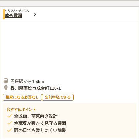
も相談できます。
口コミ評価
なりあいれいえん
この霊園はまだ誰からも評価されていません。
成合霊園
円座駅から1.9km
香川県高松市成合町116-1
檀家になる必要なし
生前申込できる
おすすめポイント
全区画、南東向き設計
地蔵尊が暖かく見守る霊園
雨の日でも滑りにくい舗装