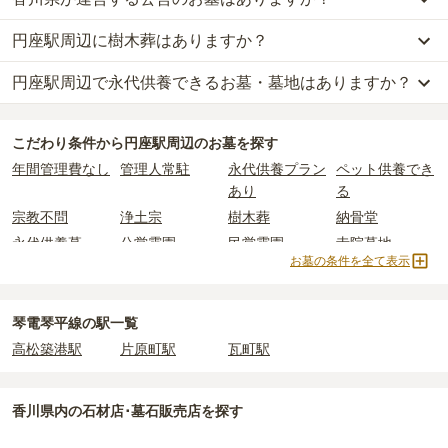
円座駅周辺
で一番安価な
お墓
は、
礼拝堂 永壽仏生山浄苑
の
永代供養
一般墓を建てる場合は、「永代使用料（土地代）」と「墓石代」の
墓
で、
8万円
からお求めいただけます。
2つが主な費用となります。
円座駅周辺に樹木葬はありますか？
円座駅周辺
には、
香川県
が運営する公営の霊園が
2
件あります。
一般的に最も費用を抑えられるのは、他の方のご遺骨と一緒に埋葬
円座駅周辺
の一般墓の永代使用料の平均は
64万円
で、墓石代は
香川
高松市六ッ目公園墓地
と
高松市浅野墓地
がそれにあたります。
する
「合祀墓（ごうしぼ）」
と呼ばれるタイプです。個別のお墓に
県の平均
158.6万円
です。いずれも区画の広さや墓石の大きさ・素
円座駅周辺で永代供養できるお墓・墓地はありますか？
円座駅周辺
には、
2
件の樹木葬があります。
比べて省スペースで管理の手間がかからないため、費用が安く設定
材によって変わります。
詳しくは、
円座駅周辺
の樹木葬の一覧
をご覧ください。
公営霊園は民営の霊園と異なり、契約にあたって応募資格が設けら
されています。
樹木葬・納骨堂・永代供養墓は、基本的に墓石代がかからず、永代
円座駅周辺
には、永代供養できるお墓・墓地が
9
件あります。
れているケースがほとんどです。
価格の目安は、1名あたり5万円〜30万円程度です。
使用料のみかかります。
こだわり条件から
円座駅周辺
のお墓を探す
詳しくは、
円座駅周辺
の永代供養の一覧
をご覧ください。
主な条件として、遺骨がすでにある、該当の市区町村に一定年数以
年間管理費なし
管理人常駐
永代供養プラン
ペット供養でき
上住んでいるなどが挙げられます。
円座駅周辺
で安価なお墓を探したい場合は、
価格の安い順
で並び替
なお、お墓によっては以下の費用が別途かかる場合があります。
あり
る
条件を満たさない場合は、申し込み自体ができないことも多いた
えてお墓を探すのがおすすめです。
・
開眼法要の費用
：お墓を新しく建てた際に行う儀式のための費
宗教不問
浄土宗
樹木葬
納骨堂
め、事前の確認が重要です。
用。僧侶に渡すお布施がかかります。
契約条件の詳細は、各霊園のページをご確認いただくか、資料請求
永代供養墓
公営霊園
民営霊園
寺院墓地
・
納骨式の費用
：お墓に遺骨を納める儀式のための費用。僧侶に渡
お墓の条件を全て表示
よりお問い合わせください。
すお布施、会食などの費用がかかります。
1人用区画あり
2人用区画あり
3人用区画あり
・
年間管理費
：お墓の管理費。契約後、毎年発生するケースがあり
ます。
琴電琴平線の駅一覧
高松築港駅
片原町駅
瓦町駅
正確な費用は、区画や石材の選び方によって大きく変わるため、見
積もりを取るまで確定しません。
現地見学では、担当者に「提示金額以外にかかる費用はないか」を
香川県
内の石材店･墓石販売店を探す
必ず確認することをおすすめします。
現地への見学が難しい場合は、資料請求でも各霊園の詳しい料金案