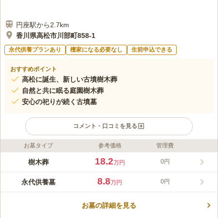
円座駅から2.7km
香川県高松市川部町858-1
永代供養プランあり
檀家になる必要なし
生前申込できる
おすすめポイント
高松に誕生、新しい古墳樹木葬
自然と共に眠る庭園樹木葬
安心の祀りが続く古墳墓
コメント・口コミを見る
お墓タイプ
参考価格
管理費
ライフドット編集部のコメント
「高松ほたるローズガーデン」は、庭園式樹木葬の第一人者であ
18.2
樹木葬
0円
万円
り、1995年に日本初のガーデニング霊園を誕生させた中本隆久
がデザインとプロデュースを手がける新しいかたちの霊園です。
8.8
永代供養墓
0円
万円
香川県の三好石材・大西石材とともに設立した事業組合によって
コメントの続きを読む
開発され、約1,607㎡もの広大な敷地に、バラや季節の花、豊か
な緑が彩るまるで公園のような空間を実現しています。これまで
お墓の詳細を見る
口コミ評価
国内外29カ所以上の霊園づくりに携わってきた実績を活かし、自
この霊園はまだ誰からも評価されていません。