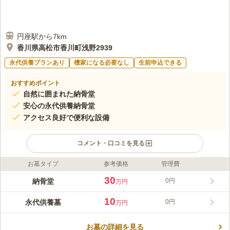
円座駅から7km
香川県高松市香川町浅野2939
永代供養プランあり
檀家になる必要なし
生前申込できる
おすすめポイント
自然に囲まれた納骨堂
安心の永代供養納骨堂
アクセス良好で便利な設備
コメント・口コミを見る
お墓タイプ
参考価格
管理費
ライフドット編集部のコメント
實相寺は高松市にある浄土真宗（真宗興正派）のお寺で、美しい
30
納骨堂
0円
万円
自然に囲まれた環境にあります。永代供養を提供する納骨堂は、
お一人様から御夫婦、御家族まで様々な方に対応した五種類の納
10
永代供養墓
0円
万円
骨壇を用意しています。お寺が永代にわたり責任を持って供養
コメントの続きを読む
し、安心してお任せいただけます。掃除の必要がなく駐車場も完
備され、アクセスの良さも魅力の一つです。合祀墓のプランも用
お墓の詳細を見る