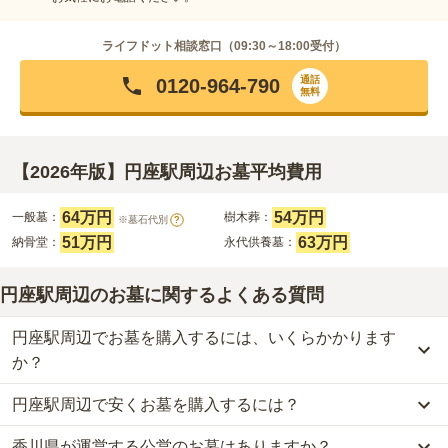
ライフドット相談窓口（
09:30～18:00
受付）
通話
0120-964-790
無料
【2026年版】円座駅周辺お墓平均費用
64万円
54万円
一般墓：
樹木葬：
※墓石代別
?
51万円
63万円
納骨堂：
永代供養墓：
円座駅周辺のお墓に関するよくある質問
円座駅周辺でお墓を購入するには、いくらかかります
か？
円座駅周辺で安くお墓を購入するには？
円座駅周辺
での購入費用の目安は、
一般墓が約223万円、樹木葬が
約54万円、納骨堂が約51万円、永代供養墓が約63万円
です。
香川県が運営する公営のお墓はありますか？