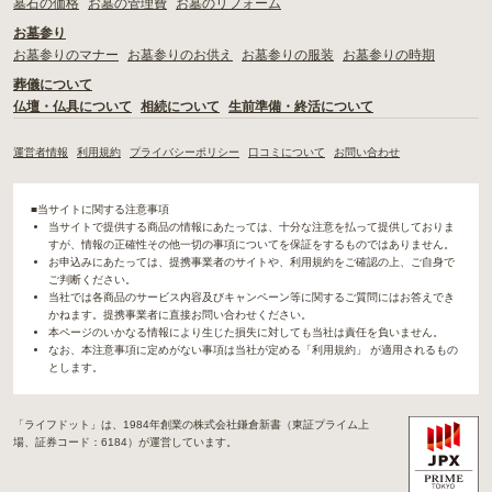
墓石の価格
お墓の管理費
お墓のリフォーム
お墓参り
お墓参りのマナー
お墓参りのお供え
お墓参りの服装
お墓参りの時期
葬儀について
仏壇・仏具について
相続について
生前準備・終活について
運営者情報
利用規約
プライバシーポリシー
口コミについて
お問い合わせ
■当サイトに関する注意事項
当サイトで提供する商品の情報にあたっては、十分な注意を払って提供しておりま
すが、情報の正確性その他一切の事項についてを保証をするものではありません。
お申込みにあたっては、提携事業者のサイトや、利用規約をご確認の上、ご自身で
ご判断ください。
当社では各商品のサービス内容及びキャンペーン等に関するご質問にはお答えでき
かねます。提携事業者に直接お問い合わせください。
本ページのいかなる情報により生じた損失に対しても当社は責任を負いません。
なお、本注意事項に定めがない事項は当社が定める「利用規約」 が適用されるもの
とします。
「ライフドット」は、1984年創業の株式会社鎌倉新書（東証プライム上
場、証券コード：6184）が運営しています。