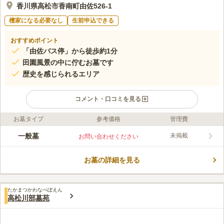
香川県高松市香南町由佐526-1
檀家になる必要なし
生前申込できる
おすすめポイント
「由佐バス停」から徒歩約1分
田園風景の中に佇むお墓です
歴史を感じられるエリア
コメント・口コミを見る
お墓タイプ
参考価格
管理費
ライフドット編集部のコメント
楠墓地は、のどかな田園風景の中に佇むお墓です。 由佐氏代々
一般墓
未掲載
お問い合わせください
の居城である「由佐城跡」が近くにあります。 「長宗我部元親
に攻め込まれても、落城しなかったお城」として知られている堅
お墓の詳細を見る
城です。 ベンチが設置されており、屋根付きの地蔵堂がありま
コメントの続きを読む
す。 暑い日や急に天候が悪くなった時には、お地蔵様に軒先を
借りて雨宿りできます。
口コミ評価
たかまつかわなべぼえん
この霊園はまだ誰からも評価されていません。
高松川部墓苑