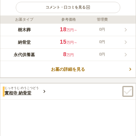
コメント・口コミを見る
お墓タイプ
参考価格
管理費
ライフドット編集部のコメント
「将来、お墓を管理する跡継ぎがいない」「家族に金銭的な負担
18
樹木葬
0円
万円～
をかけたくない」といった不安に寄り添い、当院の礼拝堂「永
壽」では多様な供養の形をご提案しております。お寺が永代にわ
15
納骨堂
0円
万円～
たって管理・供養を執り行うため、お掃除などの手間もかから
コメントの続きを読む
ず、費用を抑えた納骨が可能です。納骨堂や永代供養、樹木葬の
8
永代供養墓
0円
万円
ほか、水子供養や位牌供養まで幅広く対応しております。墓じま
口コミ評価
いのご相談も承りますので、まずは一度お気軽にご相談くださ
この霊園はまだ誰からも評価されていません。
い。
お墓の詳細を見る
じっそうじ のうこつどう
實相寺 納骨堂