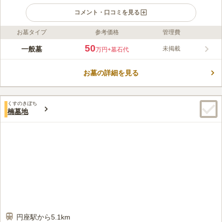
コメント・口コミを見る
お墓タイプ
参考価格
管理費
ライフドット編集部のコメント
高松市浅野墓地は、高松市香川町の田園地帯にある公営霊園で
50
一般墓
未掲載
万円
+墓石代
す。香川県道166号線の脇に位置しており、駐車場もあるのでお
車でのお墓参りに適しています。園内は少し高台になっており、
お墓の詳細を見る
日当たりがよく、遠くの山稜を見渡せる気持ちのいい環境です。
コメントの続きを読む
トイレ棟や休憩用のベンチがあるので、ゆっくりとお墓参りがで
きます。申し込みの諸条件については、お問い合わせください。
口コミ評価
くすのきぼち
この霊園はまだ誰からも評価されていません。
楠墓地
円座駅から5.1km