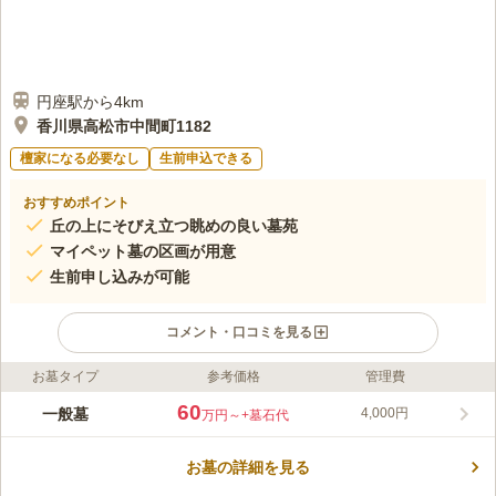
円座駅から4km
香川県高松市中間町1182
檀家になる必要なし
生前申込できる
おすすめポイント
丘の上にそびえ立つ眺めの良い墓苑
マイペット墓の区画が用意
生前申し込みが可能
コメント・口コミを見る
お墓タイプ
参考価格
管理費
ライフドット編集部のコメント
緩やかな傾斜につくられた、見晴らしの良い墓苑です。 宗教不
60
一般墓
4,000円
万円～
+墓石代
問で誰でも利用できます。どの区画からも市街地を一望できま
す。 敷地内には水場とトイレがあるので便利です。 また、駐車
お墓の詳細を見る
場も完備されており、自分の区画のすぐ近くに駐車することも可
コメントの続きを読む
能です。 さらに、管理棟があるので困ったことがあればいつで