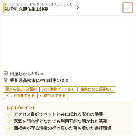
らいはいどう えいじゅぶっしょうざんじょうえん
礼拝堂 永壽仏生山浄苑
円座駅から3.9km
香川県高松市仏生山町甲172-2
駅から徒歩5分圏内
永代供養プランあり
檀家になる必要なし
ペット供養できる
生前申込できる
おすすめポイント
アクセス良好でペットと共に眠れる安心の供養
宗派を問わずどなたでも利用可能な開かれた墓苑
圓福寺が守る清掃の行き届いた落ち着いた参拝環境