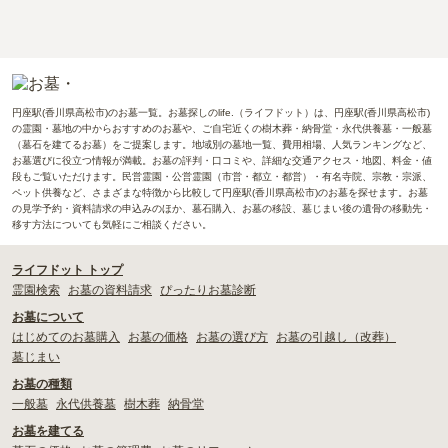
円座駅(香川県高松市)のお墓一覧。お墓探しのlife.（ライフドット）は、円座駅(香川県高松市)
の霊園・墓地の中からおすすめのお墓や、ご自宅近くの樹木葬・納骨堂・永代供養墓・一般墓
（墓石を建てるお墓）をご提案します。地域別の墓地一覧、費用相場、人気ランキングなど、
お墓選びに役立つ情報が満載。お墓の評判・口コミや、詳細な交通アクセス・地図、料金・値
段もご覧いただけます。民営霊園・公営霊園（市営・都立・都営）・有名寺院、宗教・宗派、
ペット供養など、さまざまな特徴から比較して円座駅(香川県高松市)のお墓を探せます。お墓
の見学予約・資料請求の申込みのほか、墓石購入、お墓の移設、墓じまい後の遺骨の移動先・
移す方法についても気軽にご相談ください。
ライフドット トップ
霊園検索
お墓の資料請求
ぴったりお墓診断
お墓について
はじめてのお墓購入
お墓の価格
お墓の選び方
お墓の引越し（改葬）
墓じまい
お墓の種類
一般墓
永代供養墓
樹木葬
納骨堂
お墓を建てる