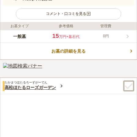
コメント・口コミを見る
お墓タイプ
参考価格
管理費
ライフドット編集部のコメント
自然に恵まれており、緑豊かな木々に囲まれ、心穏やかにお参り
15
一般墓
0円
万円
+墓石代
ができるお墓です。 高松市に住所を有している方やお骨を所有
している方などいくつかの条件を満たし方が眠れるお墓dス。 宗
お墓の詳細を見る
教の制限はなく、宗旨・宗派問わず問わず申し込みができます。
コメントの続きを読む
お年寄りの方でもお参りがしやすいようにバリアフリーにも対応
しているので安全です。
口コミ評価
この霊園はまだ誰からも評価されていません。
たかまつほたるろーずがーでん
高松ほたるローズガーデン