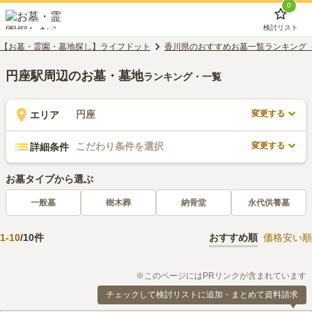
0
検討リスト
【お墓・霊園・墓地探し】ライフドット
香川県のおすすめお墓一覧ランキング
円座駅周辺のお墓・墓地
ランキング・一覧
変更する
円座
エリア
変更する
こだわり条件を選択
詳細条件
お墓タイプから選ぶ
一般墓
樹木葬
納骨堂
永代供養墓
1
-
10
/
10
件
おすすめ順
価格安い順
※このページにはPRリンクが含まれています
チェックして検討リストに追加・まとめて資料請求