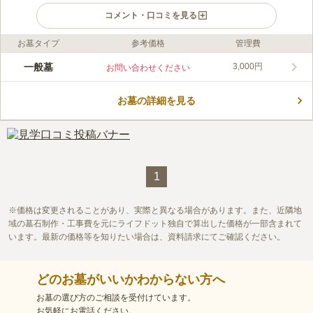
コメント・口コミを見る
お墓タイプ
参考価格
管理費
ライフドット編集部のコメント
香東川のせせらぎが聞こえる長閑な雰囲気にある民営霊園です。
一般墓
3,000円
お問い合わせください
全区画南東向きの墓石には平等に暖かい陽射しが降り注ぎます。
車でアクセスする場合、高松自動車道「高松檀紙」から約4分で
お墓の詳細を見る
す。 駐車場も完備されているので安心です。 霊園から徒歩圏内
コメントの続きを読む
には複数の飲食店、ディスカウントスーパーなどがあり、食事や
お墓参りの買い出しには不自由しません。
口コミ評価
この霊園はまだ誰からも評価されていません。
1
価格は変更されることがあり、実際と異なる場合があります。また、近隣地
域の墓石制作・工事費を元にライフドット独自で算出した価格が一部含まれて
います。最新の価格等を知りたい場合は、資料請求にてご確認ください。
どのお墓がいいかわからない方へ
お墓の選び方のご相談を受付けています。
お気軽にお電話ください。