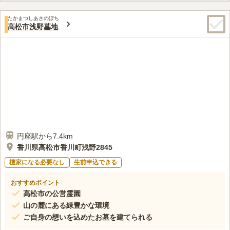
然に寄り添うやすらぎの場として設計されています。また今回は
初の試みとして、古墳のオーソリティ竹田恒泰氏とコラボレーシ
たかまつしあさのぼち
ョンを行い、お墓の原点ともいえる古墳墓を導入しました。敷地
高松市浅野墓地
内の水辺にはほたるの育成も計画しており、「ほたるが故人とな
って帰ってくる」という想いを込めて、霊園の名前にもその名を
冠しています。自然と文化が調和する、美しい祈りの風景がここ
に広がります。
円座駅から7.4km
香川県高松市香川町浅野2845
檀家になる必要なし
生前申込できる
おすすめポイント
高松市の公営霊園
山の麓にある緑豊かな環境
ご自身の想いを込めたお墓を建てられる