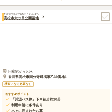
口コミ評価
意されており、気軽に相談可能です。
この霊園はまだ誰からも評価されていません。
たかまつしむつめこうえんぼち
高松市六ッ目公園墓地
円座駅から5.5km
香川県高松市国分寺町福家乙39番地1
檀家になる必要なし
おすすめポイント
「川辺バス停」下車徒歩約20分
利用申請に条件あり
木々に囲まれたお墓