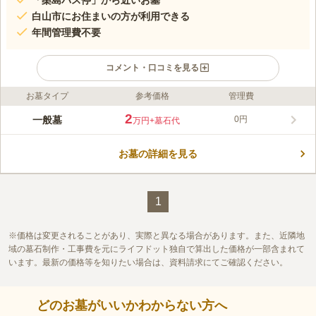
「桑島バス停」から近いお墓
白山市にお住まいの方が利用できる
年間管理費不要
コメント・口コミを見る
お墓タイプ
参考価格
管理費
ライフドット編集部のコメント
山に抱かれた、緑豊かな場所にあり、見晴らしが良く気持ちよく
2
一般墓
0円
万円
+墓石代
お参りができるお墓です。 白山市に住所を有しており、遺骨を
お持ちの方が利用条件ですが、宗教不問なのでどの宗教に入られ
お墓の詳細を見る
ていても申し込みができるのも魅力的です。 年間管理費が一切
コメントの続きを読む
かからないのでお財布に優しい配慮も嬉しいです。 市が運営し
ているので、管理面もしっかりしており、安心してお墓を任せる
口コミ評価
ことができます。
この霊園はまだ誰からも評価されていません。
1
価格は変更されることがあり、実際と異なる場合があります。また、近隣地
域の墓石制作・工事費を元にライフドット独自で算出した価格が一部含まれて
います。最新の価格等を知りたい場合は、資料請求にてご確認ください。
どのお墓がいいかわからない方へ