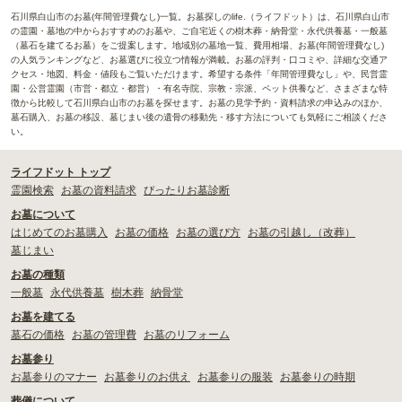
石川県白山市のお墓(年間管理費なし)一覧。お墓探しのlife.（ライフドット）は、石川県白山市
の霊園・墓地の中からおすすめのお墓や、ご自宅近くの樹木葬・納骨堂・永代供養墓・一般墓
（墓石を建てるお墓）をご提案します。地域別の墓地一覧、費用相場、お墓(年間管理費なし)
の人気ランキングなど、お墓選びに役立つ情報が満載。お墓の評判・口コミや、詳細な交通ア
クセス・地図、料金・値段もご覧いただけます。希望する条件「年間管理費なし」や、民営霊
園・公営霊園（市営・都立・都営）・有名寺院、宗教・宗派、ペット供養など、さまざまな特
徴から比較して石川県白山市のお墓を探せます。お墓の見学予約・資料請求の申込みのほか、
墓石購入、お墓の移設、墓じまい後の遺骨の移動先・移す方法についても気軽にご相談くださ
い。
ライフドット トップ
霊園検索
お墓の資料請求
ぴったりお墓診断
お墓について
はじめてのお墓購入
お墓の価格
お墓の選び方
お墓の引越し（改葬）
墓じまい
お墓の種類
一般墓
永代供養墓
樹木葬
納骨堂
お墓を建てる
墓石の価格
お墓の管理費
お墓のリフォーム
お墓参り
お墓参りのマナー
お墓参りのお供え
お墓参りの服装
お墓参りの時期
葬儀について