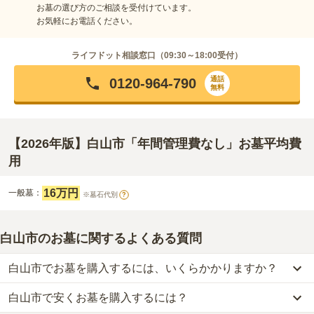
お墓の選び方のご相談を受付けています。
お気軽にお電話ください。
ライフドット相談窓口（
09:30～18:00
受付）
通話
0120-964-790
無料
【2026年版】白山市「年間管理費なし」お墓平均費
用
16万円
一般墓：
※墓石代別
?
白山市のお墓に関するよくある質問
白山市でお墓を購入するには、いくらかかりますか？
白山市で安くお墓を購入するには？
白山市
での購入費用の目安は、
一般墓が約182万円
です。