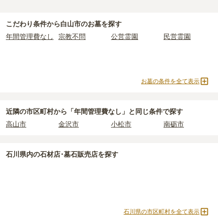
一般墓を建てる場合は、「永代使用料（土地代）」と「墓石代」の
白山市
で一番安価な
お墓
は、
白山市営 桑島墓地公苑
の
一般墓
で、
2
2つが主な費用となります。
万円
(墓石代別)
からお求めいただけます。
白山市
の一般墓の永代使用料の平均は
32万円
で、墓石代は
石川県の
こだわり条件から
白山市
のお墓を探す
一般的に最も費用を抑えられるのは、他の方のご遺骨と一緒に埋葬
平均
150.2万円
です。いずれも区画の広さや墓石の大きさ・素材に
年間管理費なし
宗教不問
公営霊園
民営霊園
する
「合祀墓（ごうしぼ）」
と呼ばれるタイプです。個別のお墓に
よって変わります。
比べて省スペースで管理の手間がかからないため、費用が安く設定
されています。
なお、お墓によっては以下の費用が別途かかる場合があります。
価格の目安は、1名あたり5万円〜30万円程度です。
・
開眼法要の費用
：お墓を新しく建てた際に行う儀式のための費
お墓の条件を全て表示
用。僧侶に渡すお布施がかかります。
白山市
で安価なお墓を探したい場合は、
価格の安い順
で並び替えて
・
納骨式の費用
：お墓に遺骨を納める儀式のための費用。僧侶に渡
お墓を探すのがおすすめです。
すお布施、会食などの費用がかかります。
近隣の市区町村から
「年間管理費なし」と
同じ条件で探す
・
年間管理費
：お墓の管理費。契約後、毎年発生するケースがあり
高山市
金沢市
小松市
南砺市
ます。
正確な費用は、区画や石材の選び方によって大きく変わるため、見
石川県
内の石材店･墓石販売店を探す
積もりを取るまで確定しません。
現地見学では、担当者に「提示金額以外にかかる費用はないか」を
必ず確認することをおすすめします。
現地への見学が難しい場合は、資料請求でも各霊園の詳しい料金案
内を取り寄せることができます。
石川県の市区町村を全て表示