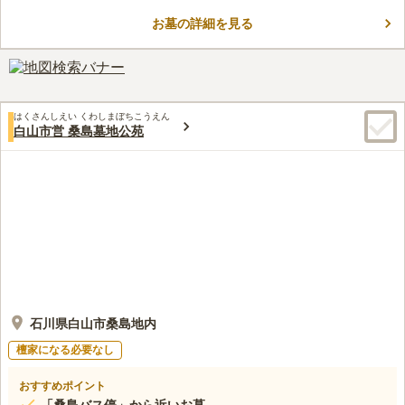
を申し込むことができます。 年間管理費も一切かからないの
お墓の詳細を見る
で、後継者に負担をかけたくない方におすすめの墓地です。 宗
コメントの続きを読む
教に縛られることもなく、信仰を大切にしたい方や無宗教の方で
も受け入れてくれるのも魅力的です。
口コミ評価
この霊園はまだ誰からも評価されていません。
はくさんしえい くわしまぼちこうえん
白山市営 桑島墓地公苑
石川県白山市桑島地内
檀家になる必要なし
おすすめポイント