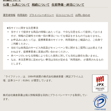
仏壇・仏具について
相続について
生前準備・終活について
運営者情報
利用規約
プライバシーポリシー
口コミについて
お問い合わせ
■当サイトに関する注意事項
当サイトで提供する商品の情報にあたっては、十分な注意を払って提供しておりま
すが、情報の正確性その他一切の事項についてを保証をするものではありません。
お申込みにあたっては、提携事業者のサイトや、利用規約をご確認の上、ご自身で
ご判断ください。
当社では各商品のサービス内容及びキャンペーン等に関するご質問にはお答えでき
かねます。提携事業者に直接お問い合わせください。
本ページのいかなる情報により生じた損失に対しても当社は責任を負いません。
なお、本注意事項に定めがない事項は当社が定める「利用規約」 が適用されるもの
とします。
「ライフドット」は、1984年創業の株式会社鎌倉新書（東証プライム上
場、証券コード：6184）が運営しています。
株式会社鎌倉新書は個人情報保護を目的にプライバシーマークを取得してい
ます。