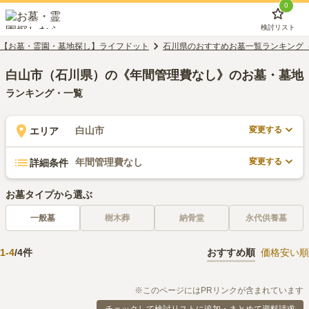
0
検討リスト
【お墓・霊園・墓地探し】ライフドット
石川県のおすすめお墓一覧ランキング
白山市（石川県）の《年間管理費なし》のお墓・墓地
ランキング・一覧
変更する
白山市
エリア
変更する
年間管理費なし
詳細条件
お墓タイプから選ぶ
一般墓
樹木葬
納骨堂
永代供養墓
1
-
4
/
4
件
おすすめ順
価格安い順
※このページにはPRリンクが含まれています