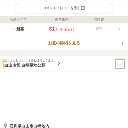
コメント・口コミを見る
お墓タイプ
参考価格
管理費
ライフドット編集部のコメント
周囲が田畑に囲まれており、緑も豊かで、訪れるたび四季の移り
31
一般墓
0円
万円
+墓石代
変わりを感じることができるお墓です。 建墓には条件があり、
白山市に本籍または住所を所有している方が対象になります。
お墓の詳細を見る
また市が運営しているので、管理面もしっかりしているのでお墓
コメントの続きを読む
を安心して任せることができるのも魅力的なポイントです。 大
きな駐車場もあるので、車で行くこともできます。
口コミ評価
はくさんしえい しらみねぼちこうえん
この霊園はまだ誰からも評価されていません。
白山市営 白峰墓地公苑
石川県白山市白峰地内