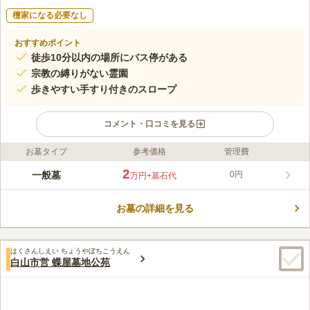
檀家になる必要なし
おすすめポイント
徒歩10分以内の場所にバス停がある
宗教の縛りがない霊園
歩きやすい手すり付きのスロープ
コメント・口コミを見る
お墓タイプ
参考価格
管理費
ライフドット編集部のコメント
富士山・立山とともに日本3名山に数えられる白山と手取川の大
2
一般墓
0円
万円
+墓石代
自然に抱かれる白山市の公営墓地です。 園内は長い年月を偲ば
せる佇まいですが、きちんと雑草などが抜かれていて、気持ちよ
お墓の詳細を見る
くお墓参りできます。 国道157号線のすぐそばで、駐車場も完備
コメントの続きを読む
しているので車でお墓参りもすることもできます。 近隣には白
峰温泉があり、お墓参りの後に温泉でゆっくりと体を休めること
口コミ評価
ができるのも嬉しいポイントのひとつです。
はくさんしえい ちょうやぼちこうえん
この霊園はまだ誰からも評価されていません。
白山市営 蝶屋墓地公苑