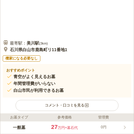
最寄駅：
美川
駅
(
3km
)
石川県白山市鹿島町リ11番地1
檀家になる必要なし
おすすめポイント
青空がよく見えるお墓
年間管理費がいらない
白山市民が利用できるお墓
コメント・口コミを見る
お墓タイプ
参考価格
管理費
ライフドット編集部のコメント
建物が周りになく、開放的で陽当たりも良く、青空が見えるお墓
27
一般墓
0円
万円
+墓石代
です。 利用するには白山市に住所を所有している方のみが建墓