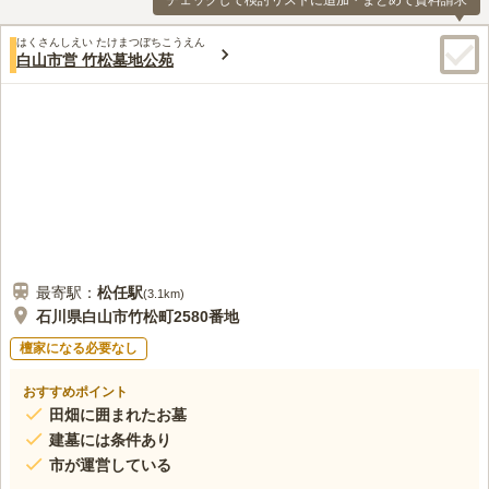
チェックして検討リストに追加・まとめて資料請求
はくさんしえい たけまつぼちこうえん
白山市営 竹松墓地公苑
最寄駅：
松任
駅
(
3.1km
)
石川県白山市竹松町2580番地
檀家になる必要なし
おすすめポイント
田畑に囲まれたお墓
建墓には条件あり
市が運営している