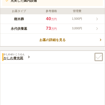
充実した園内設備
お墓タイプ
参考価格
管理費
40
樹木葬
1,500円
万円
73
永代供養墓
3,000円
万円
お墓の詳細を見る
かしわせいこうえん
かしわ青光苑