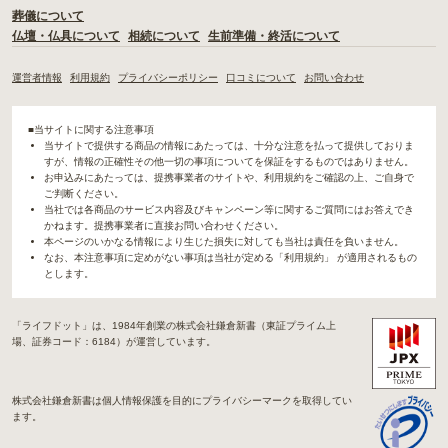
葬儀について
仏壇・仏具について
相続について
生前準備・終活について
運営者情報
利用規約
プライバシーポリシー
口コミについて
お問い合わせ
■当サイトに関する注意事項
当サイトで提供する商品の情報にあたっては、十分な注意を払って提供しておりま
すが、情報の正確性その他一切の事項についてを保証をするものではありません。
お申込みにあたっては、提携事業者のサイトや、利用規約をご確認の上、ご自身で
ご判断ください。
当社では各商品のサービス内容及びキャンペーン等に関するご質問にはお答えでき
かねます。提携事業者に直接お問い合わせください。
本ページのいかなる情報により生じた損失に対しても当社は責任を負いません。
なお、本注意事項に定めがない事項は当社が定める「利用規約」 が適用されるもの
とします。
「ライフドット」は、1984年創業の株式会社鎌倉新書（東証プライム上
場、証券コード：6184）が運営しています。
株式会社鎌倉新書は個人情報保護を目的にプライバシーマークを取得してい
ます。