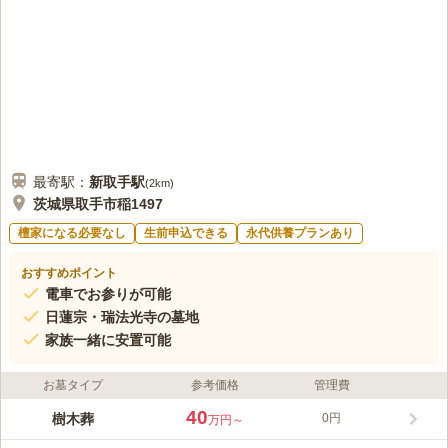
最寄駅：
新取手
駅
(
2km
)
茨城県取手市稲1497
檀家になる必要なし
生前申込できる
永代供養プランあり
おすすめポイント
電車でお参りが可能
日蓮宗・瑞法光寺の墓地
家族一緒に安置可能
お墓タイプ
参考価格
管理費
40
樹木葬
0円
万円～