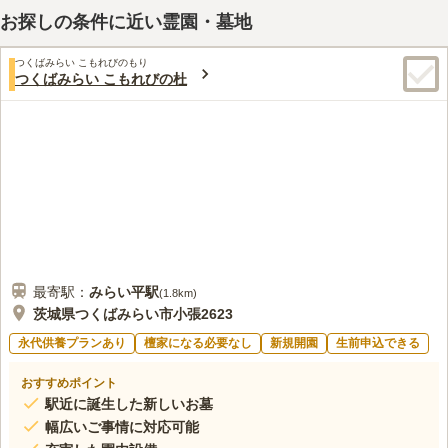
お探しの条件に近い霊園・墓地
つくばみらい こもれびのもり
つくばみらい こもれびの杜
最寄駅：
みらい平
駅
(
1.8km
)
茨城県つくばみらい市小張2623
永代供養プランあり
檀家になる必要なし
新規開園
生前申込できる
おすすめポイント
駅近に誕生した新しいお墓
幅広いご事情に対応可能