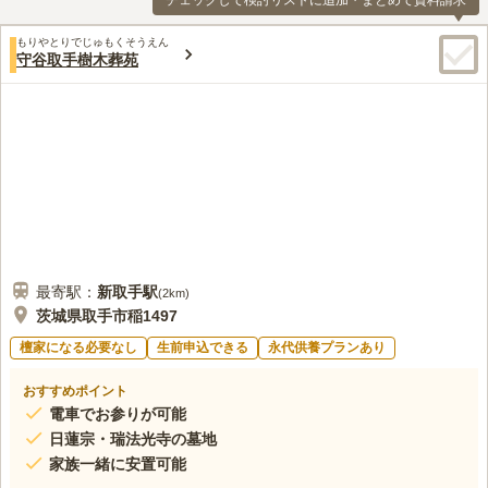
チェックして検討リストに追加・まとめて資料請求
もりやとりでじゅもくそうえん
守谷取手樹木葬苑
最寄駅：
新取手
駅
(
2km
)
茨城県取手市稲1497
檀家になる必要なし
生前申込できる
永代供養プランあり
おすすめポイント
電車でお参りが可能
日蓮宗・瑞法光寺の墓地
家族一緒に安置可能