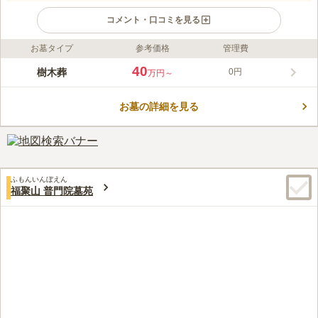
コメント・口コミを見る
お墓タイプ
参考価格
管理費
ライフドット編集部のコメント
地元に人に親しまれてきた古刹の寺院墓地です。 明るい陽射し
40
樹木葬
0円
万円～
のもと、穏やかな気持ちで故人と向き合えます。 宗教不問で、
生前申し込みにも対応しているのも嬉しいポイントです。 50年
お墓の詳細を見る
間個別に供養した後は、合祀で永代供養を執り行ってもらえま
コメントの続きを読む
す。 おひとり様やお墓の継承者が居ない方でも、安らかな眠り
につくことができます。
口コミ評価
この霊園はまだ誰からも評価されていません。
ふもんいんぼえん
福聚山 普門院墓苑