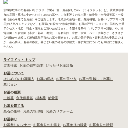
茨城県取手市のお墓(バリアフリー対応)一覧。お墓探しのlife.（ライフドット）は、茨城県取手
市の霊園・墓地の中からおすすめのお墓や、ご自宅近くの樹木葬・納骨堂・永代供養墓・一般
墓（墓石を建てるお墓）をご提案します。地域別の墓地一覧、費用相場、お墓(バリアフリー対
応)の人気ランキングなど、お墓選びに役立つ情報が満載。お墓の評判・口コミや、詳細な交通
アクセス・地図、料金・値段もご覧いただけます。希望する条件「バリアフリー対応」や、民
営霊園・公営霊園（市営・都立・都営）・有名寺院、宗教・宗派、ペット供養など、さまざま
な特徴から比較して茨城県取手市のお墓を探せます。お墓の見学予約・資料請求の申込みのほ
か、墓石購入、お墓の移設、墓じまい後の遺骨の移動先・移す方法についても気軽にご相談く
ださい。
ライフドット トップ
霊園検索
お墓の資料請求
ぴったりお墓診断
お墓について
はじめてのお墓購入
お墓の価格
お墓の選び方
お墓の引越し（改葬）
墓じまい
お墓の種類
一般墓
永代供養墓
樹木葬
納骨堂
お墓を建てる
墓石の価格
お墓の管理費
お墓のリフォーム
お墓参り
お墓参りのマナー
お墓参りのお供え
お墓参りの服装
お墓参りの時期