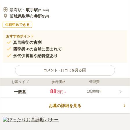
最寄駅：
取手
駅
(
2.3km
)
茨城県取手市井野994
生前申込できる
おすすめポイント
真言宗徒の古刹
四季折々の自然に囲まれて
永代供養墓や納骨堂あり
コメント・口コミを見る
お墓タイプ
参考価格
管理費
ライフドット編集部のコメント
真言宗の由緒ある寺院の墓苑です。 墓地を購入後檀家に入れ
88
一般墓
10,000円
万円～
ば、過去の宗教にこだわらず受け入れ可能です。 大小さまざま
な区画が用意されていて、永代使用料から工事費までがセットに
お墓の詳細を見る
なった価格が設定されているので、ご予算に合わせて利用できま
コメントの続きを読む
す。 各区画にはツゲなどの常緑樹も植栽されているので、冬で
も常に緑を目にすることができます。
口コミ評価
この霊園はまだ誰からも評価されていません。