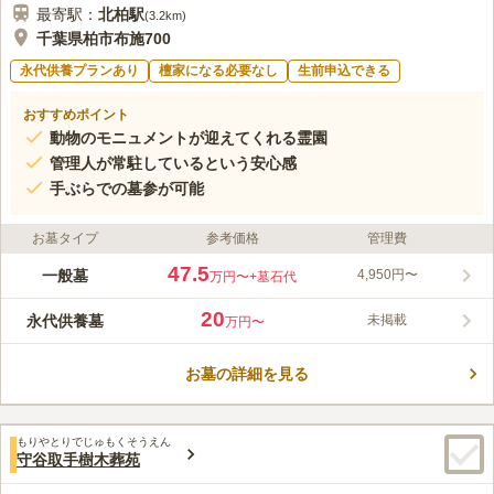
最寄駅：
北柏
駅
(
3.2km
)
千葉県柏市布施700
永代供養プランあり
檀家になる必要なし
生前申込できる
おすすめポイント
動物のモニュメントが迎えてくれる霊園
管理人が常駐しているという安心感
手ぶらでの墓参が可能
お墓タイプ
参考価格
管理費
47.5
一般墓
4,950円〜
万円〜
+墓石代
20
永代供養墓
未掲載
万円〜
お墓の詳細を見る
もりやとりでじゅもくそうえん
守谷取手樹木葬苑