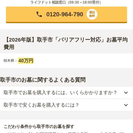
ライフドット相談窓口（
09:30～18:00
受付）
通話
0120-964-790
無料
【2026年版】取手市「バリアフリー対応」お墓平均
費用
40万円
樹木葬：
取手市のお墓に関するよくある質問
取手市でお墓を購入するには、いくらかかりますか？
取手市で安くお墓を購入するには？
取手市
での購入費用の目安は、
一般墓が約220万円、樹木葬が約43
万円、永代供養墓が約48万円
です。
取手市
で一番安価な
お墓
は、
瑞法光寺墓苑
の
一般墓
で、
15万円
(墓
一般墓を建てる場合は、「永代使用料（土地代）」と「墓石代」の
石代別)
からお求めいただけます。
2つが主な費用となります。
こだわり条件から
取手市
のお墓を探す
一般的に最も費用を抑えられるのは、他の方のご遺骨と一緒に埋葬
取手市
の一般墓の永代使用料の平均は
53万円
で、墓石代は
茨城県の