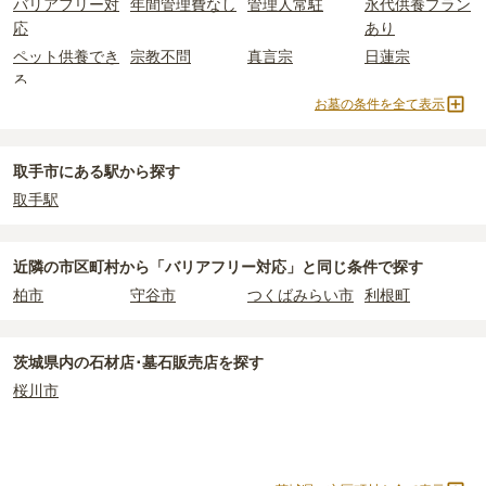
バリアフリー対
年間管理費なし
管理人常駐
永代供養プラン
する
「合祀墓（ごうしぼ）」
と呼ばれるタイプです。個別のお墓に
平均
166.9万円
です。いずれも区画の広さや墓石の大きさ・素材に
応
あり
比べて省スペースで管理の手間がかからないため、費用が安く設定
よって変わります。
ペット供養でき
宗教不問
真言宗
日蓮宗
されています。
樹木葬・納骨堂・永代供養墓は、基本的に墓石代がかからず、永代
る
価格の目安は、1名あたり5万円〜30万円程度です。
使用料のみかかります。
お墓の条件を全て表示
浄土宗
天台宗
樹木葬
納骨堂
取手市
で安価なお墓を探したい場合は、
価格の安い順
で並び替えて
永代供養墓
民営霊園
寺院墓地
1人用区画あり
なお、お墓によっては以下の費用が別途かかる場合があります。
お墓を探すのがおすすめです。
・
開眼法要の費用
：お墓を新しく建てた際に行う儀式のための費
3人用区画あり
取手市にある駅から探す
用。僧侶に渡すお布施がかかります。
取手駅
・
納骨式の費用
：お墓に遺骨を納める儀式のための費用。僧侶に渡
すお布施、会食などの費用がかかります。
・
年間管理費
：お墓の管理費。契約後、毎年発生するケースがあり
近隣の市区町村から
「バリアフリー対応」と
同じ条件で探す
ます。
柏市
守谷市
つくばみらい市
利根町
正確な費用は、区画や石材の選び方によって大きく変わるため、見
積もりを取るまで確定しません。
茨城県
内の石材店･墓石販売店を探す
現地見学では、担当者に「提示金額以外にかかる費用はないか」を
桜川市
必ず確認することをおすすめします。
現地への見学が難しい場合は、資料請求でも各霊園の詳しい料金案
内を取り寄せることができます。