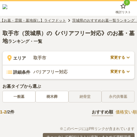
0
検討リスト
【お墓・霊園・墓地探し】ライフドット
茨城県のおすすめお墓一覧ランキング
取手市（茨城県）の《バリアフリー対応》のお墓・墓
地
ランキング・一覧
変更する
取手市
エリア
変更する
バリアフリー対応
詳細条件
お墓タイプから選ぶ
一般墓
樹木葬
納骨堂
永代供養墓
1
-
2
/
2
件
おすすめ順
価格安い順
※このページにはPRリンクが含まれています