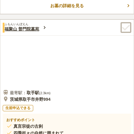
お墓の詳細を見る
ふもんいんぼえん
福聚山 普門院墓苑
最寄駅：
取手
駅
(
2.3km
)
茨城県取手市井野994
生前申込できる
おすすめポイント
真言宗徒の古刹
四季折々の自然に囲まれて