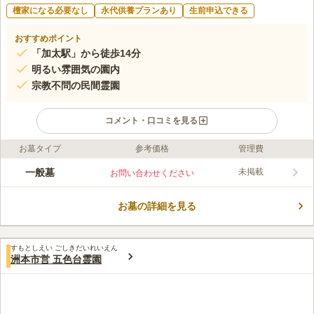
檀家になる必要なし
永代供養プランあり
生前申込できる
おすすめポイント
「加太駅」から徒歩14分
明るい雰囲気の園内
宗教不問の民間霊園
コメント・口コミを見る
お墓タイプ
参考価格
管理費
ライフドット編集部のコメント
平安浦霊園は兵庫県洲本市の海に近い場所にある民営霊園です。
一般墓
未掲載
お問い合わせください
大自然に囲まれた豊かな土地で、四季折々の豊かな自然を満喫で
きます。管理の行き届いた園内は、清潔感があります。 園内は
お墓の詳細を見る
日当たりがよく、あたたかな太陽の陽射しを受けながらお墓参り
コメントの続きを読む
ができます。平安浦霊園は宗旨・宗教は不問です。どのような宗
派の方でも、無宗教の方でも、お墓を建てることができます。
口コミ評価
すもとしえい ごしきだいれいえん
この霊園はまだ誰からも評価されていません。
洲本市営 五色台霊園