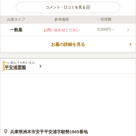
コメント・口コミを見る
お墓タイプ
参考価格
管理費
ライフドット編集部のコメント
木戸霊園は、兵庫県洲本市に位置する緑豊かな民間霊園です。ゆ
一般墓
5,000円～
お問い合わせください
ったりとした牧歌的な雰囲気が漂います。穏やかに落ち着いた空
気の中、心ゆくまで故人との思い出に浸ることができる霊園で
お墓の詳細を見る
す。お参りの際には車での来園が便利です。神戸淡路鳴門自動車
コメントの続きを読む
道「洲本インター」から約13分ほどで木戸霊園に到着します。近
隣には「城戸アグリ公園」があります。
口コミ評価
へいあんうられいえん
2.0
みんなの評価
口コミ
1
件
平安浦霊園
果物や飲み物、ビールなどをお供えに持って行くことが多い。お
30代
女性
参り後には全て撤収してほかのお墓に迷惑をかけないようにしている。
口コミの続きを読む
兵庫県洲本市安乎平安浦字駮勢1865番地