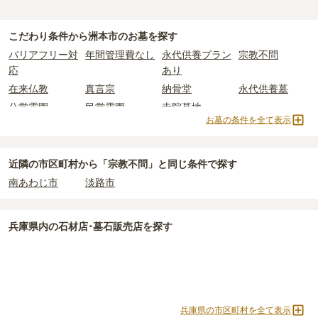
100万円
です。
洲本市
で一番安価な
お墓
は、
大泉寺霊園
の
一般墓
で、
25万円
(墓石
一般墓を建てる場合は、「永代使用料（土地代）」と「墓石代」の
代別)
からお求めいただけます。
2つが主な費用となります。
こだわり条件から
洲本市
のお墓を探す
一般的に最も費用を抑えられるのは、他の方のご遺骨と一緒に埋葬
洲本市
の一般墓の永代使用料の平均は
44万円
で、墓石代は
兵庫県の
バリアフリー対
年間管理費なし
永代供養プラン
宗教不問
する
「合祀墓（ごうしぼ）」
と呼ばれるタイプです。個別のお墓に
平均
145.7万円
です。いずれも区画の広さや墓石の大きさ・素材に
応
あり
比べて省スペースで管理の手間がかからないため、費用が安く設定
よって変わります。
在来仏教
真言宗
納骨堂
永代供養墓
されています。
樹木葬・納骨堂・永代供養墓は、基本的に墓石代がかからず、永代
公営霊園
民営霊園
寺院墓地
価格の目安は、1名あたり5万円〜30万円程度です。
使用料のみかかります。
お墓の条件を全て表示
洲本市
で安価なお墓を探したい場合は、
価格の安い順
で並び替えて
なお、お墓によっては以下の費用が別途かかる場合があります。
お墓を探すのがおすすめです。
・
開眼法要の費用
：お墓を新しく建てた際に行う儀式のための費
近隣の市区町村から
「宗教不問」と
同じ条件で探す
用。僧侶に渡すお布施がかかります。
南あわじ市
淡路市
・
納骨式の費用
：お墓に遺骨を納める儀式のための費用。僧侶に渡
すお布施、会食などの費用がかかります。
・
年間管理費
：お墓の管理費。契約後、毎年発生するケースがあり
兵庫県
内の石材店･墓石販売店を探す
ます。
正確な費用は、区画や石材の選び方によって大きく変わるため、見
積もりを取るまで確定しません。
現地見学では、担当者に「提示金額以外にかかる費用はないか」を
兵庫県の市区町村を全て表示
必ず確認することをおすすめします。