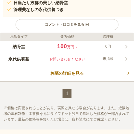
日当たり抜群の美しい納骨堂
管理費なしの永代供養つき
コメント・口コミを見る
お墓タイプ
参考価格
管理費
ライフドット編集部のコメント
各バス停から徒歩5分圏内。多くの寺院が立ち並ぶ一角に佇む千
100
納骨堂
0円
万円～
福寺の納骨堂です。地域に密着した寺院であり、多くの方がお参
りに訪れます。使用期限のない個別区画の納骨堂はどなたでもご
永代供養墓
未掲載
お問い合わせください
利用が出来ます。
コメントの続きを読む
お墓の詳細を見る
口コミ評価
この霊園はまだ誰からも評価されていません。
1
価格は変更されることがあり、実際と異なる場合があります。また、近隣地
域の墓石制作・工事費を元にライフドット独自で算出した価格が一部含まれて
います。最新の価格等を知りたい場合は、資料請求にてご確認ください。