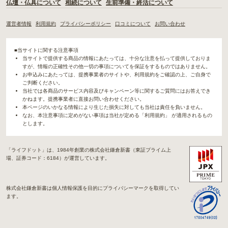
仏壇・仏具について
相続について
生前準備・終活について
運営者情報
利用規約
プライバシーポリシー
口コミについて
お問い合わせ
■当サイトに関する注意事項
当サイトで提供する商品の情報にあたっては、十分な注意を払って提供しておりま
すが、情報の正確性その他一切の事項についてを保証をするものではありません。
お申込みにあたっては、提携事業者のサイトや、利用規約をご確認の上、ご自身で
ご判断ください。
当社では各商品のサービス内容及びキャンペーン等に関するご質問にはお答えでき
かねます。提携事業者に直接お問い合わせください。
本ページのいかなる情報により生じた損失に対しても当社は責任を負いません。
なお、本注意事項に定めがない事項は当社が定める「利用規約」 が適用されるもの
とします。
「ライフドット」は、1984年創業の株式会社鎌倉新書（東証プライム上
場、証券コード：6184）が運営しています。
株式会社鎌倉新書は個人情報保護を目的にプライバシーマークを取得してい
ます。