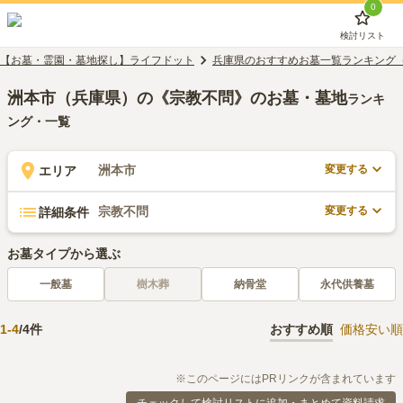
0
検討リスト
【お墓・霊園・墓地探し】ライフドット
兵庫県のおすすめお墓一覧ランキング
洲本市（兵庫県）の《宗教不問》のお墓・墓地
ランキ
ング・一覧
変更する
洲本市
エリア
変更する
宗教不問
詳細条件
お墓タイプから選ぶ
一般墓
樹木葬
納骨堂
永代供養墓
1
-
4
/
4
件
おすすめ順
価格安い順
※このページにはPRリンクが含まれています