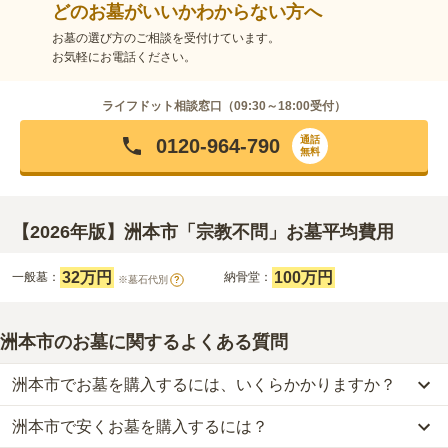
どのお墓がいいかわからない方へ
お墓の選び方のご相談を受付けています。
お気軽にお電話ください。
ライフドット相談窓口（
09:30～18:00
受付）
通話
0120-964-790
無料
【2026年版】洲本市「宗教不問」お墓平均費用
32万円
100万円
一般墓：
納骨堂：
※墓石代別
?
洲本市のお墓に関するよくある質問
洲本市でお墓を購入するには、いくらかかりますか？
洲本市で安くお墓を購入するには？
洲本市
での購入費用の目安は、
一般墓が約190万円、納骨堂が約