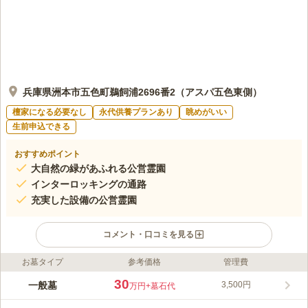
兵庫県洲本市五色町鵜飼浦2696番2（アスパ五色東側）
檀家になる必要なし
永代供養プランあり
眺めがいい
生前申込できる
おすすめポイント
大自然の緑があふれる公営霊園
インターロッキングの通路
充実した設備の公営霊園
コメント・口コミを見る
お墓タイプ
参考価格
管理費
ライフドット編集部のコメント
豊かな緑があふれる、開放的な公営霊園です。徹底したバリアフ
30
一般墓
3,500円
万円
+墓石代
リーが特徴で、車椅子の方、ご高齢の方、子どもを連れて参拝す
る方も安心して訪れることができます。隣接したところに洲本市