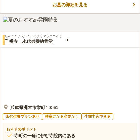
お墓の詳細を見る
立五色台運動公園「アスパ五色」があり、スポーツの合間に気軽
コメントの続きを読む
にお墓参りをすることができます。区画面積は4㎡の1種類が用意
されています。洲本市の地域生活課が問い合わせ先になっていま
口コミ評価
す。
この霊園はまだ誰からも評価されていません。
せんふくじ えいたいくようのうこつどう
千福寺 永代供養納骨堂
兵庫県洲本市栄町4-3-51
永代供養プランあり
檀家になる必要なし
生前申込できる
おすすめポイント
寺町の一角に佇む寺院内にある