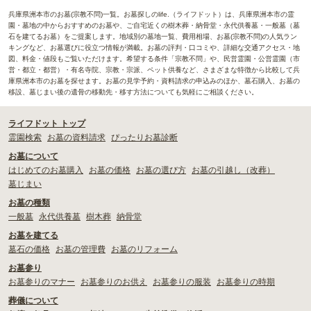
兵庫県洲本市のお墓(宗教不問)一覧。お墓探しのlife.（ライフドット）は、兵庫県洲本市の霊
園・墓地の中からおすすめのお墓や、ご自宅近くの樹木葬・納骨堂・永代供養墓・一般墓（墓
石を建てるお墓）をご提案します。地域別の墓地一覧、費用相場、お墓(宗教不問)の人気ラン
キングなど、お墓選びに役立つ情報が満載。お墓の評判・口コミや、詳細な交通アクセス・地
図、料金・値段もご覧いただけます。希望する条件「宗教不問」や、民営霊園・公営霊園（市
営・都立・都営）・有名寺院、宗教・宗派、ペット供養など、さまざまな特徴から比較して兵
庫県洲本市のお墓を探せます。お墓の見学予約・資料請求の申込みのほか、墓石購入、お墓の
移設、墓じまい後の遺骨の移動先・移す方法についても気軽にご相談ください。
ライフドット トップ
霊園検索
お墓の資料請求
ぴったりお墓診断
お墓について
はじめてのお墓購入
お墓の価格
お墓の選び方
お墓の引越し（改葬）
墓じまい
お墓の種類
一般墓
永代供養墓
樹木葬
納骨堂
お墓を建てる
墓石の価格
お墓の管理費
お墓のリフォーム
お墓参り
お墓参りのマナー
お墓参りのお供え
お墓参りの服装
お墓参りの時期
葬儀について