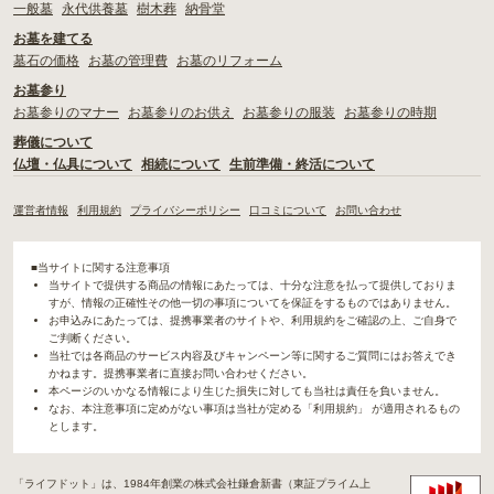
一般墓
永代供養墓
樹木葬
納骨堂
お墓を建てる
墓石の価格
お墓の管理費
お墓のリフォーム
お墓参り
お墓参りのマナー
お墓参りのお供え
お墓参りの服装
お墓参りの時期
葬儀について
仏壇・仏具について
相続について
生前準備・終活について
運営者情報
利用規約
プライバシーポリシー
口コミについて
お問い合わせ
■当サイトに関する注意事項
当サイトで提供する商品の情報にあたっては、十分な注意を払って提供しておりま
すが、情報の正確性その他一切の事項についてを保証をするものではありません。
お申込みにあたっては、提携事業者のサイトや、利用規約をご確認の上、ご自身で
ご判断ください。
当社では各商品のサービス内容及びキャンペーン等に関するご質問にはお答えでき
かねます。提携事業者に直接お問い合わせください。
本ページのいかなる情報により生じた損失に対しても当社は責任を負いません。
なお、本注意事項に定めがない事項は当社が定める「利用規約」 が適用されるもの
とします。
「ライフドット」は、1984年創業の株式会社鎌倉新書（東証プライム上