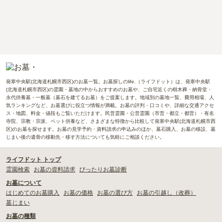
発寒中央駅(北海道札幌市西区)のお墓一覧。お墓探しのlife.（ライフドット）は、発寒中央駅
(北海道札幌市西区)の霊園・墓地の中からおすすめのお墓や、ご自宅近くの樹木葬・納骨堂・
永代供養墓・一般墓（墓石を建てるお墓）をご提案します。地域別の墓地一覧、費用相場、人
気ランキングなど、お墓選びに役立つ情報が満載。お墓の評判・口コミや、詳細な交通アクセ
ス・地図、料金・値段もご覧いただけます。民営霊園・公営霊園（市営・都立・都営）・有名
寺院、宗教・宗派、ペット供養など、さまざまな特徴から比較して発寒中央駅(北海道札幌市西
区)のお墓を探せます。お墓の見学予約・資料請求の申込みのほか、墓石購入、お墓の移設、墓
じまい後の遺骨の移動先・移す方法についても気軽にご相談ください。
ライフドット トップ
霊園検索
お墓の資料請求
ぴったりお墓診断
お墓について
はじめてのお墓購入
お墓の価格
お墓の選び方
お墓の引越し（改葬）
墓じまい
お墓の種類