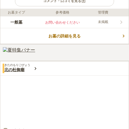
コメント・口コミを見る
お墓タイプ
参考価格
管理費
ライフドット編集部のコメント
住宅地に位置していますが、緑が多く北海道らしいのどかな雰囲
一般墓
未掲載
お問い合わせください
気を味わえる公営墓地です。 一般墓所が用意されていて、区画
の使用は1人につき1ヶ所のみ認められています。 墓域には洋風
お墓の詳細を見る
デザインの墓石もあり、それぞれのイメージに合ったお墓を建立
コメントの続きを読む
できるのも魅力のひとつです。 病院や中学校などの目印が多い
周辺環境なので、迷うことがなく安心です。
口コミ評価
この霊園はまだ誰からも評価されていません。
きたのもりごびょう
北の杜御廟