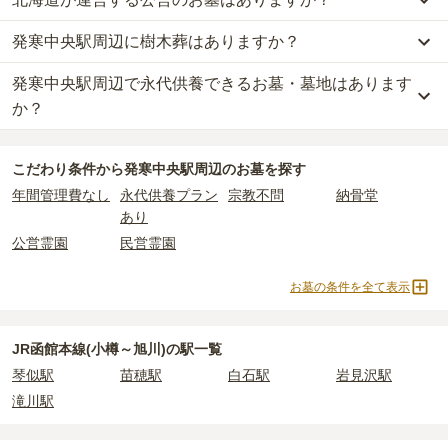
発寒中央駅周辺に樹木葬はありますか？
発寒中央駅周辺
には、
北海道
が運営する公営の霊園が
1
件ありま
す。
発寒中央駅周辺で永代供養できるお墓・墓地はあります
発寒中央駅周辺
には、樹木葬の掲載がありません。
札幌市営 発寒墓地
がそれにあたります。
自然葬をお考えの場合は、海洋散骨もご検討ください。
か？
公営霊園は民営の霊園と異なり、契約にあたって応募資格が設けら
発寒中央駅周辺
には、永代供養できるお墓・墓地が
1
件あります。
れているケースがほとんどです。
こだわり条件から
発寒中央駅周辺
のお墓を探す
詳しくは、
発寒中央駅周辺
の永代供養の一覧
をご覧ください。
主な条件として、遺骨がすでにある、該当の市区町村に一定年数以
年間管理費なし
永代供養プラン
宗教不問
納骨堂
上住んでいるなどが挙げられます。
あり
条件を満たさない場合は、申し込み自体ができないことも多いた
め、事前の確認が重要です。
公営霊園
民営霊園
契約条件の詳細は、各霊園のページをご確認いただくか、資料請求
よりお問い合わせください。
お墓の条件を全て表示
JR函館本線(小樽～旭川)の駅一覧
琴似駅
苗穂駅
白石駅
岩見沢駅
滝川駅