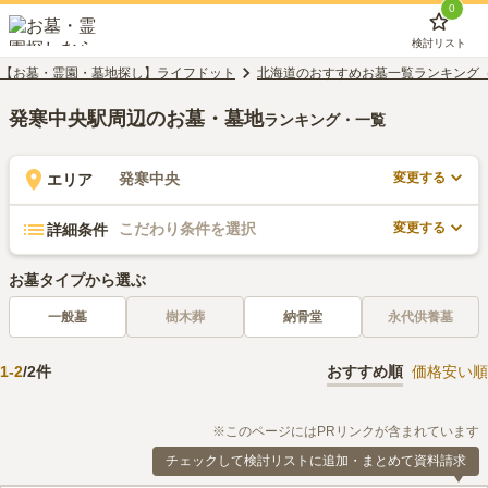
0
検討リスト
【お墓・霊園・墓地探し】ライフドット
北海道のおすすめお墓一覧ランキング
発寒中央駅周辺のお墓・墓地
ランキング・一覧
変更する
発寒中央
エリア
変更する
こだわり条件を選択
詳細条件
お墓タイプから選ぶ
一般墓
樹木葬
納骨堂
永代供養墓
1
-
2
/
2
件
おすすめ順
価格安い順
※このページにはPRリンクが含まれています
チェックして検討リストに追加・まとめて資料請求