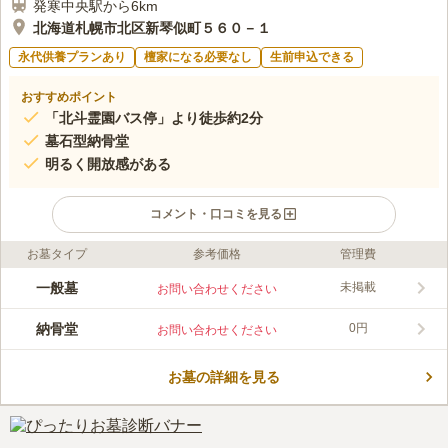
発寒中央駅から6km
北海道札幌市北区新琴似町５６０－１
永代供養プランあり
檀家になる必要なし
生前申込できる
おすすめポイント
「北斗霊園バス停」より徒歩約2分
墓石型納骨堂
明るく開放感がある
コメント・口コミを見る
お墓タイプ
参考価格
管理費
ライフドット編集部のコメント
札幌市内という好立地で周りにはコンビニやスーパーもあり、日
一般墓
未掲載
お問い合わせください
常生活の中でふとした時にお参りしやすい環境です。 室内の墓
所なので天候に左右されずゆっくりと故人を偲ぶ事ができます。
納骨堂
0円
お問い合わせください
お盆・お彼岸の時期だけですが、地下鉄東西線「宮の沢」駅3番
コメントの続きを読む
出口横、地下鉄南北線「麻生」駅5番出口東光ストア向かい、北
の杜御廟駐車場を巡回するバスもあるので便利です。
お墓の詳細を見る
口コミ評価
4.2
みんなの評価
口コミ
4
件
特に霊園周辺にそれらしきお店が密集しているわけではないが、
40代
男性
車で15分ほどのところにショッピングセンターがあるため、問題なし。