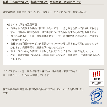
仏壇・仏具について
相続について
生前準備・終活について
運営者情報
利用規約
プライバシーポリシー
口コミについて
お問い合わせ
■当サイトに関する注意事項
当サイトで提供する商品の情報にあたっては、十分な注意を払って提供しておりま
すが、情報の正確性その他一切の事項についてを保証をするものではありません。
お申込みにあたっては、提携事業者のサイトや、利用規約をご確認の上、ご自身で
ご判断ください。
当社では各商品のサービス内容及びキャンペーン等に関するご質問にはお答えでき
かねます。提携事業者に直接お問い合わせください。
本ページのいかなる情報により生じた損失に対しても当社は責任を負いません。
なお、本注意事項に定めがない事項は当社が定める「利用規約」 が適用されるもの
とします。
「ライフドット」は、1984年創業の株式会社鎌倉新書（東証プライム上
場、証券コード：6184）が運営しています。
株式会社鎌倉新書は個人情報保護を目的にプライバシーマークを取得してい
ます。