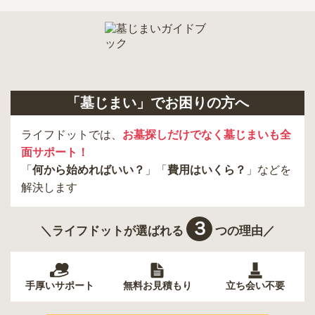
正確な費用は、区画や石材の選び方によって大きく変わるため、見
積もりを取るまで確定しません。
現地見学では、担当者に「提示金額以外にかかる費用はないか」を
必ず確認することをおすすめします。
現地への見学が難しい場合は、資料請求でも各霊園の詳しい料金案
内を取り寄せることができます。
「墓じまい」でお困りの方へ
ライフドットでは、
お墓探しだけでなく墓じまいも全
面サポート！
「
何から始めればいい？
」「
費用はいくら？
」などを
解決します
３
＼ライフドットが選ばれる
つの理由／
手厚いサポート
無料お見積もり
立ち会い不要