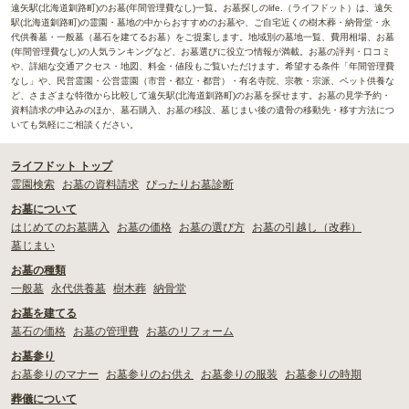
遠矢駅(北海道釧路町)のお墓(年間管理費なし)一覧。お墓探しのlife.（ライフドット）は、遠矢
駅(北海道釧路町)の霊園・墓地の中からおすすめのお墓や、ご自宅近くの樹木葬・納骨堂・永
代供養墓・一般墓（墓石を建てるお墓）をご提案します。地域別の墓地一覧、費用相場、お墓
(年間管理費なし)の人気ランキングなど、お墓選びに役立つ情報が満載。お墓の評判・口コミ
や、詳細な交通アクセス・地図、料金・値段もご覧いただけます。希望する条件「年間管理費
なし」や、民営霊園・公営霊園（市営・都立・都営）・有名寺院、宗教・宗派、ペット供養な
ど、さまざまな特徴から比較して遠矢駅(北海道釧路町)のお墓を探せます。お墓の見学予約・
資料請求の申込みのほか、墓石購入、お墓の移設、墓じまい後の遺骨の移動先・移す方法につ
いても気軽にご相談ください。
ライフドット トップ
霊園検索
お墓の資料請求
ぴったりお墓診断
お墓について
はじめてのお墓購入
お墓の価格
お墓の選び方
お墓の引越し（改葬）
墓じまい
お墓の種類
一般墓
永代供養墓
樹木葬
納骨堂
お墓を建てる
墓石の価格
お墓の管理費
お墓のリフォーム
お墓参り
お墓参りのマナー
お墓参りのお供え
お墓参りの服装
お墓参りの時期
葬儀について