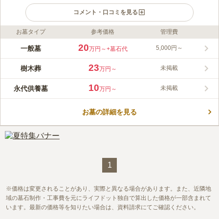
コメント・口コミを見る
お墓タイプ
参考価格
管理費
ライフドット編集部のコメント
釧路湿原を一望できる絶景の地につくられた墓地です。春は桜、
20
一般墓
5,000円～
万円～
+墓石代
夏は緑、秋は紅葉、冬は雪景色と四季折々の表情を楽しめます。
敷地内には立派な観音様が安置されており、お墓を暖かく見守っ
23
樹木葬
未掲載
万円～
ています。 釧路陵墓公苑では一年を通して様々なイベントが開
コメントの続きを読む
かれています。お盆の「献灯祭」、毎月開催の「不動護摩法
10
永代供養墓
未掲載
万円～
要」、10月開催の「黎明大観世音菩薩像建立記念祭」など行事が
口コミ評価
たくさんあり、多くの方が訪れます。
3.8
みんなの評価
口コミ
2
件
お墓の詳細を見る
山の上にあり、麓にコンビニが複数あり、ドラッグストアーもあ
60代
男性
る。入口に事務所があり、法事ができる場所が併設されている。
口コミの続きを読む
1
価格は変更されることがあり、実際と異なる場合があります。また、近隣地
域の墓石制作・工事費を元にライフドット独自で算出した価格が一部含まれて
います。最新の価格等を知りたい場合は、資料請求にてご確認ください。