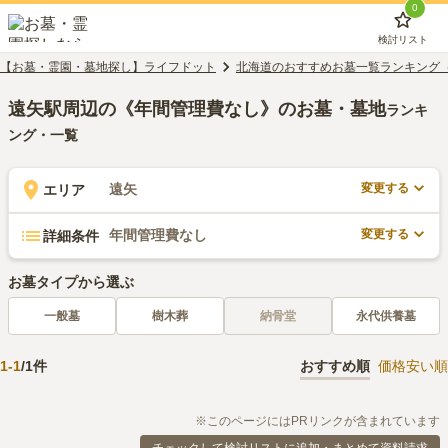
0
検討リスト
【お墓・霊園・墓地探し】ライフドット
北海道のおすすめお墓一覧ランキング
遠矢駅周辺の《年間管理費なし》のお墓・墓地
ランキ
ング・一覧
変更する
遠矢
エリア
変更する
年間管理費なし
詳細条件
お墓タイプから選ぶ
一般墓
樹木葬
納骨堂
永代供養墓
1
-
1
/
1
件
おすすめ順
価格安い順
※このページにはPRリンクが含まれています