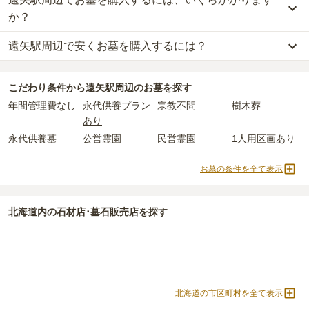
か？
遠矢駅周辺で安くお墓を購入するには？
遠矢駅周辺
での購入費用の目安は、
一般墓が約228万円、樹木葬が
約72万円、永代供養墓が約98万円
です。
遠矢駅周辺
で一番安価な
お墓
は、
釧路陵墓公苑
の
永代供養墓
で、
10
一般墓を建てる場合は、「永代使用料（土地代）」と「墓石代」の
こだわり条件から
遠矢駅周辺
のお墓を探す
万円
からお求めいただけます。
2つが主な費用となります。
年間管理費なし
永代供養プラン
宗教不問
樹木葬
一般的に最も費用を抑えられるのは、他の方のご遺骨と一緒に埋葬
遠矢駅周辺
の一般墓の永代使用料の平均は
53万円
で、墓石代は
北海
あり
する
「合祀墓（ごうしぼ）」
と呼ばれるタイプです。個別のお墓に
道の平均
175万円
です。いずれも区画の広さや墓石の大きさ・素材
比べて省スペースで管理の手間がかからないため、費用が安く設定
によって変わります。
永代供養墓
公営霊園
民営霊園
1人用区画あり
されています。
樹木葬・納骨堂・永代供養墓は、基本的に墓石代がかからず、永代
価格の目安は、1名あたり5万円〜30万円程度です。
使用料のみかかります。
お墓の条件を全て表示
遠矢駅周辺
で安価なお墓を探したい場合は、
価格の安い順
で並び替
なお、お墓によっては以下の費用が別途かかる場合があります。
北海道
内の石材店･墓石販売店を探す
えてお墓を探すのがおすすめです。
・
開眼法要の費用
：お墓を新しく建てた際に行う儀式のための費
用。僧侶に渡すお布施がかかります。
・
納骨式の費用
：お墓に遺骨を納める儀式のための費用。僧侶に渡
すお布施、会食などの費用がかかります。
・
年間管理費
：お墓の管理費。契約後、毎年発生するケースがあり
ます。
北海道の市区町村を全て表示