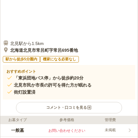
北見駅から1.5km
北海道北見市常呂町字常呂695番地
駅から徒歩5分圏内
檀家になる必要なし
おすすめポイント
「東浜団地バス停」から徒歩約20分
北見市民か市長の許可を得た方が眠れる
街灯設置済
コメント・口コミを見る
お墓タイプ
参考価格
管理費
ライフドット編集部のコメント
道道1033号線が近い北見市の市立墓地です。 大型駐車場がある
一般墓
未掲載
お問い合わせください
ので、お墓参りのシーズンでもストレスを感じることがないのも