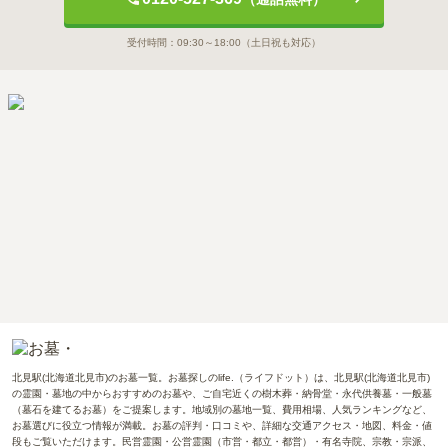
受付時間：
09:30～18:00
（土日祝も対応）
北見駅(北海道北見市)のお墓一覧。お墓探しのlife.（ライフドット）は、北見駅(北海道北見市)
の霊園・墓地の中からおすすめのお墓や、ご自宅近くの樹木葬・納骨堂・永代供養墓・一般墓
（墓石を建てるお墓）をご提案します。地域別の墓地一覧、費用相場、人気ランキングなど、
お墓選びに役立つ情報が満載。お墓の評判・口コミや、詳細な交通アクセス・地図、料金・値
段もご覧いただけます。民営霊園・公営霊園（市営・都立・都営）・有名寺院、宗教・宗派、