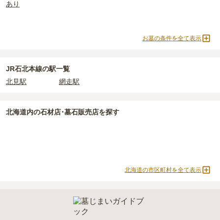
あり
上住んでいるなどが挙げられます。
条件を満たさない場合は、申し込み自体ができないことも多いた
め、事前の確認が重要です。
お墓の条件を全て表示
契約条件の詳細は、各霊園のページをご確認いただくか、資料請求
よりお問い合わせください。
JR石北本線の駅一覧
北見駅
網走駅
北海道
内の石材店･墓石販売店を探す
北海道の市区町村を全て表示