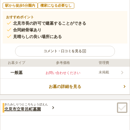
駅から徒歩5分圏内
檀家になる必要なし
おすすめポイント
北見市長の許可で建墓することができる
合同納骨塚あり
見晴らしの良い場所にある
コメント・口コミを見る
お墓タイプ
参考価格
管理費
ライフドット編集部のコメント
合同納骨塚のある北見市の市営墓地です。 墓域にはカラフルな
一般墓
未掲載
お問い合わせください
墓石も見られ、建立の自由度が高いです。 公営なので石材店の
指定がなく、オーダーメイドのお墓を建てたい方にもピッタリで
お墓の詳細を見る
す。 合同納骨塚があるので、継承者が居ない方やおひとり様で
コメントの続きを読む
も末永く眠ることができます。 墓地の使用許可を得たら、5年以
内に建墓が必要です。
口コミ評価
きたみしりつところちょうぼえん
この霊園はまだ誰からも評価されていません。
北見市立常呂町墓園