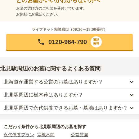
どのお墓がいいかわからない方へ
お墓の選び方のご相談を受付けています。
お気軽にお電話ください。
ライフドット相談窓口（
09:30～18:00
受付）
通話
0120-964-790
無料
北見駅周辺のお墓に関するよくある質問
北海道が運営する公営のお墓はありますか？
北見駅周辺に樹木葬はありますか？
北見駅周辺
には、
北海道
が運営する公営の霊園が
3
件あります。
北見市営 緑ヶ丘霊園
、
北見市営 北見が丘霊園
、
北見市立常呂町
北見駅周辺で永代供養できるお墓・墓地はありますか？
北見駅周辺
には、樹木葬の掲載がありません。
墓園
などが代表的です。
自然葬をお考えの場合は、海洋散骨もご検討ください。
北見駅周辺
には、永代供養の掲載がありません。
公営霊園は民営の霊園と異なり、契約にあたって応募資格が設けら
こだわり条件から
北見駅周辺
のお墓を探す
永代供養をお考えの場合は、海洋散骨もご検討ください。
れているケースがほとんどです。
永代供養プラン
宗教不問
公営霊園
主な条件として、遺骨がすでにある、該当の市区町村に一定年数以