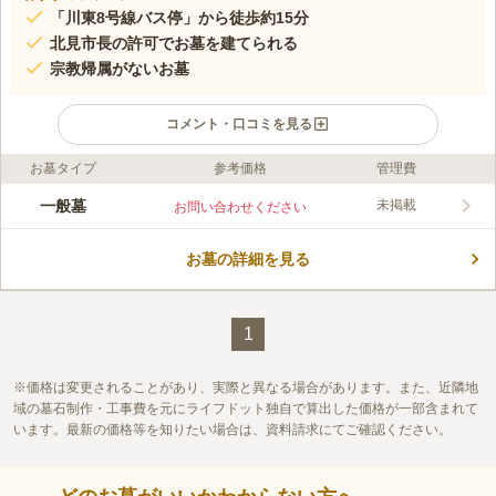
「川東8号線バス停」から徒歩約15分
北見市長の許可でお墓を建てられる
宗教帰属がないお墓
コメント・口コミを見る
お墓タイプ
参考価格
管理費
ライフドット編集部のコメント
道道122号線が近くを通っている北見市のお墓です。 冬場は積雪
一般墓
未掲載
お問い合わせください
がある地域ですが、管理者が除雪を行ってくれるので、冬期期間
でも安心してお参りすることができます。 周囲には建物がない
お墓の詳細を見る
田畑の中にあるので、静かな環境でゆっくりと眠ることができま
コメントの続きを読む
す。 5年以内に墓碑を建てないと、使用許可が取り消されてしま
うので注意してください。
口コミ評価
この霊園はまだ誰からも評価されていません。
1
価格は変更されることがあり、実際と異なる場合があります。また、近隣地
域の墓石制作・工事費を元にライフドット独自で算出した価格が一部含まれて
います。最新の価格等を知りたい場合は、資料請求にてご確認ください。