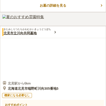
嬉しいポイントです。 市街地にあるため周囲には宿泊施設や飲
お墓の詳細を見る
食店が多くあります。 観光がてらに滞在し、観光拠点とするの
コメントの続きを読む
も良いかもしれません。 墓地使用許可取得後5年以内に建墓する
必要があります。
口コミ評価
この霊園はまだ誰からも評価されていません。
きたみしりつたちかわむかいきょうどうぼち
北見市立川向共同墓地
北見駅から6km
北海道北見市端野町川向305番地5
檀家になる必要なし
おすすめポイント