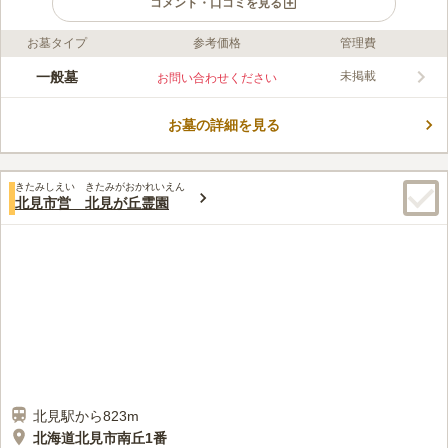
コメント・口コミを見る
お墓タイプ
参考価格
管理費
ライフドット編集部のコメント
北見市内を望むことができる市営墓地です。 斜面に建てられて
一般墓
未掲載
お問い合わせください
いるため見晴らしが良く、風通し・陽当たりも良い場所です。
敷地面積が広くゆとりがあるので、ゆったりとお参りをすること
お墓の詳細を見る
ができます。 斜面ではありますが階段ではなく緩い坂なので歩
コメントの続きを読む
きやすいです。 5年以内に墓石建立しないと、使用許可が取り消
しになるので注意しましょう。
口コミ評価
きたみしえい きたみがおかれいえん
4.5
みんなの評価
口コミ
3
件
北見市営 北見が丘霊園
近くには無いですが、市内中心部からとの真ん中くらいにスーパ
50代
男性
ーがあります。そこは、菓子店のテナントや花屋のテナントも有るので最
低限の物は揃います。また、飲食店も入っているのでそこで間に合いま
す。霊園自体は丘陵地帯で、麓は住宅地ですが中は墓地と納骨堂があるだ
けです。
口コミの続きを読む
北見駅から823m
北海道北見市南丘1番