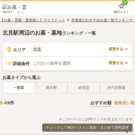
0
検討リスト
【お墓・霊園・墓地探し】ライフドット
北海道のおすすめお墓一覧ランキング
北見駅周辺のお墓・墓地
ランキング・一覧
変更する
北見
エリア
変更する
こだわり条件を選択
詳細条件
お墓タイプから選ぶ
一般墓
樹木葬
納骨堂
永代供養墓
1
-
4
/
4
件
おすすめ順
価格安い順
※このページにはPRリンクが含まれています
チェックして検討リストに追加・まとめて資料請求