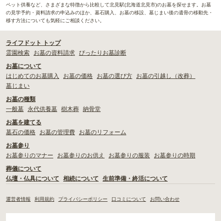
ペット供養など、さまざまな特徴から比較して北見駅(北海道北見市)のお墓を探せます。お墓
の見学予約・資料請求の申込みのほか、墓石購入、お墓の移設、墓じまい後の遺骨の移動先・
移す方法についても気軽にご相談ください。
ライフドット トップ
霊園検索
お墓の資料請求
ぴったりお墓診断
お墓について
はじめてのお墓購入
お墓の価格
お墓の選び方
お墓の引越し（改葬）
墓じまい
お墓の種類
一般墓
永代供養墓
樹木葬
納骨堂
お墓を建てる
墓石の価格
お墓の管理費
お墓のリフォーム
お墓参り
お墓参りのマナー
お墓参りのお供え
お墓参りの服装
お墓参りの時期
葬儀について
仏壇・仏具について
相続について
生前準備・終活について
運営者情報
利用規約
プライバシーポリシー
口コミについて
お問い合わせ