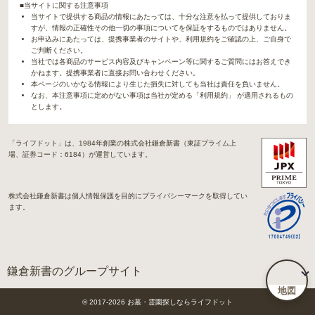
■当サイトに関する注意事項
当サイトで提供する商品の情報にあたっては、十分な注意を払って提供しておりま
すが、情報の正確性その他一切の事項についてを保証をするものではありません。
お申込みにあたっては、提携事業者のサイトや、利用規約をご確認の上、ご自身で
ご判断ください。
当社では各商品のサービス内容及びキャンペーン等に関するご質問にはお答えでき
かねます。提携事業者に直接お問い合わせください。
本ページのいかなる情報により生じた損失に対しても当社は責任を負いません。
なお、本注意事項に定めがない事項は当社が定める「利用規約」 が適用されるもの
とします。
「ライフドット」は、1984年創業の株式会社鎌倉新書（東証プライム上
場、証券コード：6184）が運営しています。
株式会社鎌倉新書は個人情報保護を目的にプライバシーマークを取得してい
ます。
鎌倉新書のグループサイト
地図
「Life.（ライフドット）」関連サイト
© 2017-
2026
お墓・霊園探しならライフドット