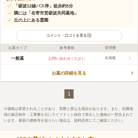
「砺波12線バス停」徒歩約5分
隣には「名寄市営砺波共同墓地」
丘の上にある霊園
コメント・口コミを見る
お墓タイプ
参考価格
管理費
ライフドット編集部のコメント
となみが丘霊園の区画と永代使用料は、4㎡までが8,000円、6㎡
一般墓
未掲載
お問い合わせください
までが18,000円、8㎡までが36,000円、12㎡までが78,000円、
16㎡までが144,000円と種類が多数あります。 希望と予算に応じ
お墓の詳細を見る
て選択でき、石材店もしばりがないので自由に建墓できます。
コメントの続きを読む
宗教も問わないので自由度が高いのも魅力のひとつです。
口コミ評価
この霊園はまだ誰からも評価されていません。
1
価格は変更されることがあり、実際と異なる場合があります。また、近隣地
域の墓石制作・工事費を元にライフドット独自で算出した価格が一部含まれて
います。最新の価格等を知りたい場合は、資料請求にてご確認ください。