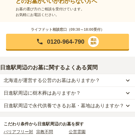
どのお墓がいいかわからない方へ
お墓の選び方のご相談を受付けています。
お気軽にお電話ください。
ライフドット相談窓口（
09:30～18:00
受付）
通話
0120-964-790
無料
日進駅周辺のお墓に関するよくある質問
北海道が運営する公営のお墓はありますか？
日進駅周辺に樹木葬はありますか？
日進駅周辺
には、
北海道
が運営する公営の霊園が
2
件あります。
名寄市営 風連日進墓地
と
名寄市営 となみが丘霊園
がそれにあた
日進駅周辺で永代供養できるお墓・墓地はありますか？
日進駅周辺
には、樹木葬の掲載がありません。
ります。
自然葬をお考えの場合は、海洋散骨もご検討ください。
日進駅周辺
には、永代供養の掲載がありません。
公営霊園は民営の霊園と異なり、契約にあたって応募資格が設けら
こだわり条件から
日進駅周辺
のお墓を探す
永代供養をお考えの場合は、海洋散骨もご検討ください。
れているケースがほとんどです。
バリアフリー対
宗教不問
公営霊園
主な条件として、遺骨がすでにある、該当の市区町村に一定年数以