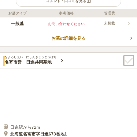
コメント・口コミを見る
お墓タイプ
参考価格
管理費
ライフドット編集部のコメント
名寄市は「名寄川」と「天塩川」が流れる盆地状の街です。 夏
一般墓
未掲載
お問い合わせください
は気温が30℃付近まで上昇し、冬は-30℃近くの日もあり、寒暖
差が激しいです。 この厳しい自然環境のおかげで、サンピラー
お墓の詳細を見る
やダイヤモンドダストなどの絶景の自然現象も楽しめます。 砺
コメントの続きを読む
波共同墓地も緑豊かな場所にあるので、名寄の自然を愛し永くこ
の地に根をおろしたい方におすすめです。
口コミ評価
なよろしえい にしんきょうどうぼち
この霊園はまだ誰からも評価されていません。
名寄市営 日進共同墓地
日進駅から72m
北海道名寄市字日進673番地1