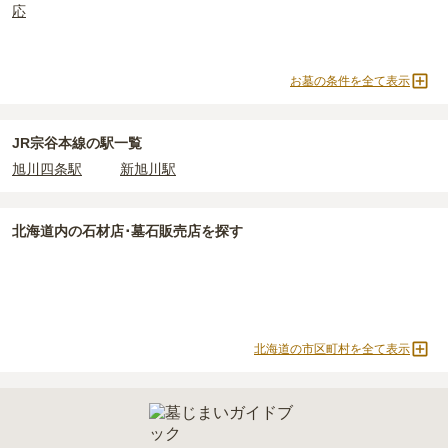
応
上住んでいるなどが挙げられます。
条件を満たさない場合は、申し込み自体ができないことも多いた
め、事前の確認が重要です。
お墓の条件を全て表示
契約条件の詳細は、各霊園のページをご確認いただくか、資料請求
よりお問い合わせください。
JR宗谷本線の駅一覧
旭川四条駅
新旭川駅
北海道
内の石材店･墓石販売店を探す
北海道の市区町村を全て表示