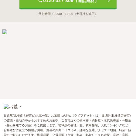
0120-527-369
（通話無料）
受付時間：
09:30～18:00
（土日祝も対応）
日進駅(北海道名寄市)のお墓一覧。お墓探しのlife.（ライフドット）は、日進駅(北海道名寄市)
の霊園・墓地の中からおすすめのお墓や、ご自宅近くの樹木葬・納骨堂・永代供養墓・一般墓
（墓石を建てるお墓）をご提案します。地域別の墓地一覧、費用相場、人気ランキングなど、
お墓選びに役立つ情報が満載。お墓の評判・口コミや、詳細な交通アクセス・地図、料金・値
段もご覧いただけます。民営霊園・公営霊園（市営・都立・都営）・有名寺院、宗教・宗派、