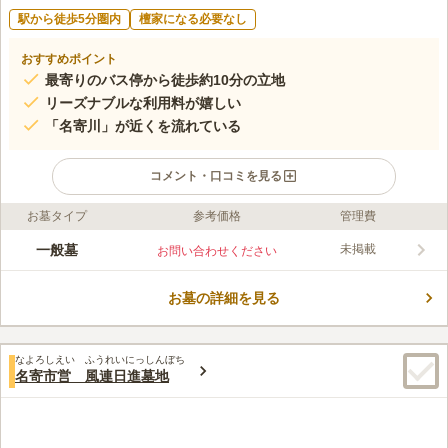
駅から徒歩5分圏内
檀家になる必要なし
おすすめポイント
最寄りのバス停から徒歩約10分の立地
リーズナブルな利用料が嬉しい
「名寄川」が近くを流れている
コメント・口コミを見る
お墓タイプ
参考価格
管理費
ライフドット編集部のコメント
日進共同墓地のある名寄市は、「川のそばの国」という意味の
一般墓
未掲載
お問い合わせください
「ナイ・オロ・プト」が語源とされています。 名寄川や名寄川
源流のダム周辺の空間を、サイクリングや散策に活用できるよ
お墓の詳細を見る
う、観光施設や市民と協同してまちづくりを行う「名寄川地区か
コメントの続きを読む
わまちづくり計画」を定めています。 地域のことを想う、あた
たかな人々がいるこの地で眠りたい方におすすめです。
口コミ評価
なよろしえい ふうれいにっしんぼち
この霊園はまだ誰からも評価されていません。
名寄市営 風連日進墓地