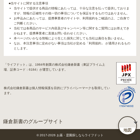
■当サイトに関する注意事項
当サイトで提供する商品の情報にあたっては、十分な注意を払って提供しておりま
すが、情報の正確性その他一切の事項についてを保証をするものではありません。
お申込みにあたっては、提携事業者のサイトや、利用規約をご確認の上、ご自身で
ご判断ください。
当社では各商品のサービス内容及びキャンペーン等に関するご質問にはお答えでき
かねます。提携事業者に直接お問い合わせください。
本ページのいかなる情報により生じた損失に対しても当社は責任を負いません。
なお、本注意事項に定めがない事項は当社が定める「利用規約」 が適用されるもの
とします。
「ライフドット」は、1984年創業の株式会社鎌倉新書（東証プライム上
場、証券コード：6184）が運営しています。
株式会社鎌倉新書は個人情報保護を目的にプライバシーマークを取得してい
ます。
鎌倉新書のグループサイト
地図
「Life.（ライフドット）」関連サイト
© 2017-
2026
お墓・霊園探しならライフドット