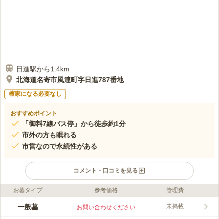
日進駅から1.4km
北海道名寄市風連町字日進787番地
檀家になる必要なし
おすすめポイント
「御料7線バス停」から徒歩約1分
市外の方も眠れる
市営なので永続性がある
コメント・口コミを見る
お墓タイプ
参考価格
管理費
ライフドット編集部のコメント
名寄市が管理する公営墓地です。 市内在住の方は1区画（3坪）
一般墓
未掲載
お問い合わせください
3,000円、市外在住の方は1区画（3坪）10,000円で利用できるの