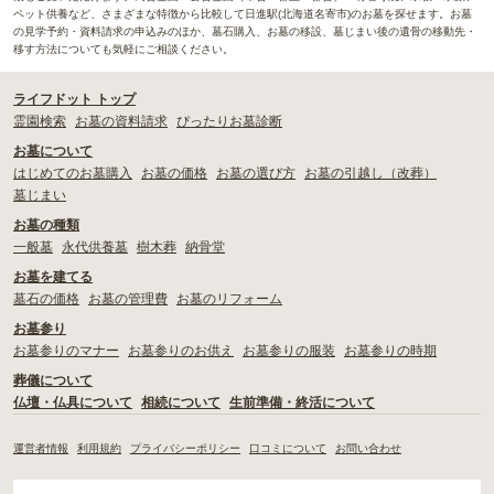
ペット供養など、さまざまな特徴から比較して日進駅(北海道名寄市)のお墓を探せます。お墓
の見学予約・資料請求の申込みのほか、墓石購入、お墓の移設、墓じまい後の遺骨の移動先・
移す方法についても気軽にご相談ください。
ライフドット トップ
霊園検索
お墓の資料請求
ぴったりお墓診断
お墓について
はじめてのお墓購入
お墓の価格
お墓の選び方
お墓の引越し（改葬）
墓じまい
お墓の種類
一般墓
永代供養墓
樹木葬
納骨堂
お墓を建てる
墓石の価格
お墓の管理費
お墓のリフォーム
お墓参り
お墓参りのマナー
お墓参りのお供え
お墓参りの服装
お墓参りの時期
葬儀について
仏壇・仏具について
相続について
生前準備・終活について
運営者情報
利用規約
プライバシーポリシー
口コミについて
お問い合わせ