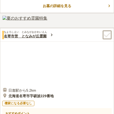
で、経済的負担を後世に残したくない方に最適です。 近くにあ
お墓の詳細を見る
る日進湖は周囲が7.5㎞あり、春には300本のエゾヤマ桜が満開に
コメントの続きを読む
咲き誇ります。 地元の方々に愛される桜の名所なので、お参り
の前後に花見に行かれてみてはいかがでしょう。
口コミ評価
1.5
みんなの評価
口コミ
1
件
最寄り駅からは交通は不便です。また 墓地には施設は一切ない
60代
男性
なよろしえい とみながおかれいえん
ので道具は持参する必要があります。準備しておいでください。
名寄市営 となみが丘霊園
口コミの続きを読む
日進駅から5.2km
北海道名寄市字砺波229番地
檀家になる必要なし
おすすめポイント