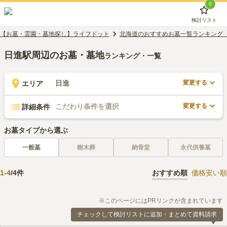
0
検討リスト
【お墓・霊園・墓地探し】ライフドット
北海道のおすすめお墓一覧ランキング
日進駅周辺のお墓・墓地
ランキング・一覧
変更する
日進
エリア
変更する
こだわり条件を選択
詳細条件
お墓タイプから選ぶ
一般墓
樹木葬
納骨堂
永代供養墓
1
-
4
/
4
件
おすすめ順
価格安い順
※このページにはPRリンクが含まれています
チェックして検討リストに追加・まとめて資料請求