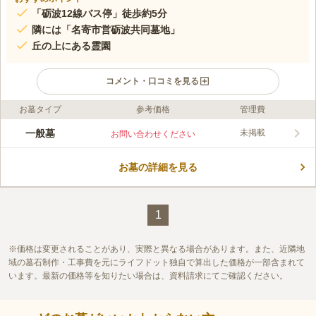
「砺波12線バス停」徒歩約5分
隣には「名寄市営砺波共同墓地」
丘の上にある霊園
コメント・口コミを見る
お墓タイプ
参考価格
管理費
ライフドット編集部のコメント
となみが丘霊園の区画と永代使用料は、4㎡までが8,000円、6㎡
一般墓
未掲載
お問い合わせください
までが18,000円、8㎡までが36,000円、12㎡までが78,000円、
16㎡までが144,000円と種類が多数あります。 希望と予算に応じ
お墓の詳細を見る
て選択でき、石材店もしばりがないので自由に建墓できます。
コメントの続きを読む
宗教も問わないので自由度が高いのも魅力のひとつです。
口コミ評価
この霊園はまだ誰からも評価されていません。
1
価格は変更されることがあり、実際と異なる場合があります。また、近隣地
域の墓石制作・工事費を元にライフドット独自で算出した価格が一部含まれて
います。最新の価格等を知りたい場合は、資料請求にてご確認ください。