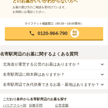
どのお墓がいいかわからない方へ
お墓の選び方のご相談を受付けています。
お気軽にお電話ください。
ライフドット相談窓口（
09:30～18:00
受付）
通話
0120-964-790
無料
名寄駅周辺のお墓に関するよくある質問
北海道が運営する公営のお墓はありますか？
名寄駅周辺に樹木葬はありますか？
名寄駅周辺
には、
北海道
が運営する公営の霊園が
2
件あります。
名寄市営 緑丘霊園
と
名寄市営 となみが丘霊園
がそれにあたりま
名寄駅周辺で永代供養できるお墓・墓地はありますか？
名寄駅周辺
には、樹木葬の掲載がありません。
す。
自然葬をお考えの場合は、海洋散骨もご検討ください。
名寄駅周辺
には、永代供養の掲載がありません。
公営霊園は民営の霊園と異なり、契約にあたって応募資格が設けら
こだわり条件から
名寄駅周辺
のお墓を探す
永代供養をお考えの場合は、海洋散骨もご検討ください。
れているケースがほとんどです。
バリアフリー対
宗教不問
公営霊園
主な条件として、遺骨がすでにある、該当の市区町村に一定年数以