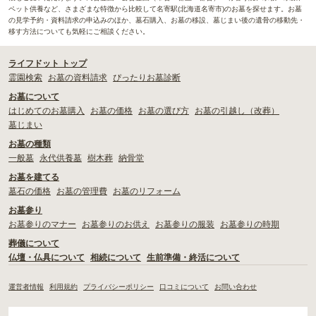
ペット供養など、さまざまな特徴から比較して名寄駅(北海道名寄市)のお墓を探せます。お墓
の見学予約・資料請求の申込みのほか、墓石購入、お墓の移設、墓じまい後の遺骨の移動先・
移す方法についても気軽にご相談ください。
ライフドット トップ
霊園検索
お墓の資料請求
ぴったりお墓診断
お墓について
はじめてのお墓購入
お墓の価格
お墓の選び方
お墓の引越し（改葬）
墓じまい
お墓の種類
一般墓
永代供養墓
樹木葬
納骨堂
お墓を建てる
墓石の価格
お墓の管理費
お墓のリフォーム
お墓参り
お墓参りのマナー
お墓参りのお供え
お墓参りの服装
お墓参りの時期
葬儀について
仏壇・仏具について
相続について
生前準備・終活について
運営者情報
利用規約
プライバシーポリシー
口コミについて
お問い合わせ