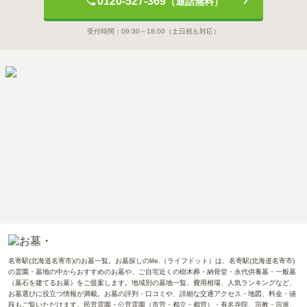
0120-527-369
（通話無料）
受付時間：
09:30～18:00
（土日祝も対応）
名寄駅(北海道名寄市)のお墓一覧。お墓探しのlife.（ライフドット）は、名寄駅(北海道名寄市)
の霊園・墓地の中からおすすめのお墓や、ご自宅近くの樹木葬・納骨堂・永代供養墓・一般墓
（墓石を建てるお墓）をご提案します。地域別の墓地一覧、費用相場、人気ランキングなど、
お墓選びに役立つ情報が満載。お墓の評判・口コミや、詳細な交通アクセス・地図、料金・値
段もご覧いただけます。民営霊園・公営霊園（市営・都立・都営）・有名寺院、宗教・宗派、