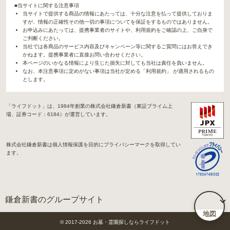
■当サイトに関する注意事項
当サイトで提供する商品の情報にあたっては、十分な注意を払って提供しておりま
すが、情報の正確性その他一切の事項についてを保証をするものではありません。
お申込みにあたっては、提携事業者のサイトや、利用規約をご確認の上、ご自身で
ご判断ください。
当社では各商品のサービス内容及びキャンペーン等に関するご質問にはお答えでき
かねます。提携事業者に直接お問い合わせください。
本ページのいかなる情報により生じた損失に対しても当社は責任を負いません。
なお、本注意事項に定めがない事項は当社が定める「利用規約」 が適用されるもの
とします。
「ライフドット」は、1984年創業の株式会社鎌倉新書（東証プライム上
場、証券コード：6184）が運営しています。
株式会社鎌倉新書は個人情報保護を目的にプライバシーマークを取得してい
ます。
鎌倉新書のグループサイト
地図
「Life.（ライフドット）」関連サイト
© 2017-
2026
お墓・霊園探しならライフドット