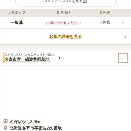
コメント・口コミを見る
お墓タイプ
参考価格
管理費
ライフドット編集部のコメント
名寄市営緑丘共同墓地は、緑が多いのどかな墓地です。 道を挟
一般墓
未掲載
お問い合わせください
んだ向かいに同じ「名寄市営緑丘霊園」があり、隣に「名風邪聖
苑火葬場ホール」があります。 利用料は市内在住の方であれば1
お墓の詳細を見る
区画（3.3㎡）2,000円、市外在住の方は10,000円と異なるので注
コメントの続きを読む
意が必要です。 慣れ親しんだ土地に永く眠りたい方や、管理費
を抑えたい方におすすめです。
口コミ評価
なとろしえい となみきょうどうぼち
この霊園はまだ誰からも評価されていません。
名寄市営 砺波共同墓地
名寄駅から3.9km
北海道名寄市字砺波228番地