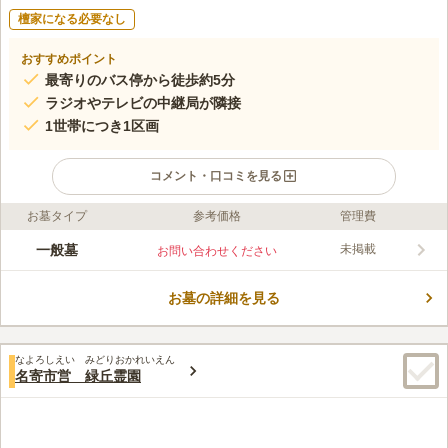
檀家になる必要なし
おすすめポイント
最寄りのバス停から徒歩約5分
ラジオやテレビの中継局が隣接
1世帯につき1区画
コメント・口コミを見る
お墓タイプ
参考価格
管理費
ライフドット編集部のコメント
名寄市は「名寄川」と「天塩川」が流れる盆地状の街です。 夏
一般墓
未掲載
お問い合わせください
は気温が30℃付近まで上昇し、冬は-30℃近くの日もあり、寒暖
差が激しいです。 この厳しい自然環境のおかげで、サンピラー
お墓の詳細を見る
やダイヤモンドダストなどの絶景の自然現象も楽しめます。 砺
コメントの続きを読む
波共同墓地も緑豊かな場所にあるので、名寄の自然を愛し永くこ
の地に根をおろしたい方におすすめです。
口コミ評価
なよろしえい みどりおかれいえん
この霊園はまだ誰からも評価されていません。
名寄市営 緑丘霊園