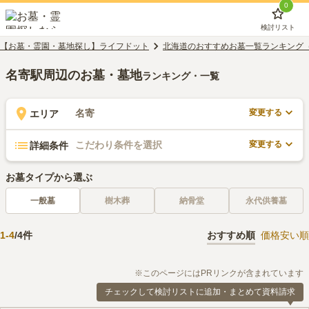
0
検討リスト
【お墓・霊園・墓地探し】ライフドット
北海道のおすすめお墓一覧ランキング
名寄駅周辺のお墓・墓地
ランキング・一覧
変更する
名寄
エリア
変更する
こだわり条件を選択
詳細条件
お墓タイプから選ぶ
一般墓
樹木葬
納骨堂
永代供養墓
1
-
4
/
4
件
おすすめ順
価格安い順
※このページにはPRリンクが含まれています
チェックして検討リストに追加・まとめて資料請求