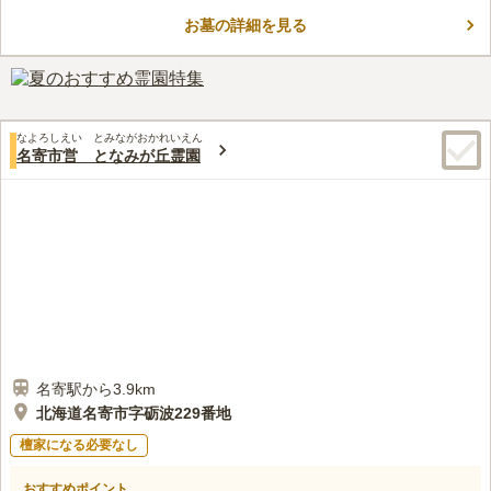
盆などのシーズン中でも、窮屈な思いをせずにゆっくりとお参り
お墓の詳細を見る
ができます。 市が管理しているため、石材店を自由に選べ、好
コメントの続きを読む
みのデザインの墓石を建墓できるのも魅力のひとつです。 愛着
のある土地で静かに眠りたい方に最適な霊園です。
口コミ評価
1.0
みんなの評価
口コミ
1
件
葬儀場が近くにあるが、食事をできる場所や、休憩所もなく。水
70代
男性
なよろしえい とみながおかれいえん
汲み場があるだけで、ゴミ捨て場もなく地元に住んでいなければ不便。
名寄市営 となみが丘霊園
口コミの続きを読む
名寄駅から3.9km
北海道名寄市字砺波229番地
檀家になる必要なし
おすすめポイント