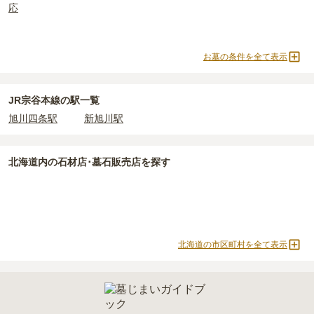
応
上住んでいるなどが挙げられます。
条件を満たさない場合は、申し込み自体ができないことも多いた
め、事前の確認が重要です。
お墓の条件を全て表示
契約条件の詳細は、各霊園のページをご確認いただくか、資料請求
よりお問い合わせください。
JR宗谷本線の駅一覧
旭川四条駅
新旭川駅
北海道
内の石材店･墓石販売店を探す
北海道の市区町村を全て表示