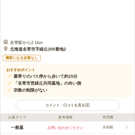
名寄駅から2.1km
北海道名寄市字緑丘205番地2
檀家になる必要なし
おすすめポイント
最寄りのバス停から歩いて約15分
「名寄市営緑丘共同墓地」の向い側
宗教の制限がない
コメント・口コミを見る
お墓タイプ
参考価格
管理費
ライフドット編集部のコメント
緑丘霊園は「名寄市営緑丘共同墓地」と隣り合わせの立地です
一般墓
未掲載
お問い合わせください
が、区画は7㎡とゆとりを持って設計されています。 お彼岸やお