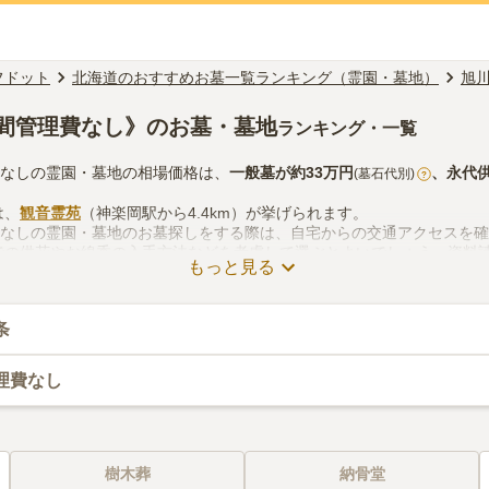
フドット
北海道のおすすめお墓一覧ランキング（霊園・墓地）
旭
間管理費なし》のお墓・墓地
ランキング・一覧
費なしの霊園・墓地の相場価格は、
一般墓
が約
33万円
、
永代
(墓石代別)
?
は、
観音霊苑
（神楽岡駅から4.4km）が挙げられます。
費なしの霊園・墓地のお墓探しをする際は、自宅からの交通アクセスを
での供花やお線香の入手方法などを考慮して選ぶとよいでしょう。資料
もっと見る
条
理費なし
樹木葬
納骨堂