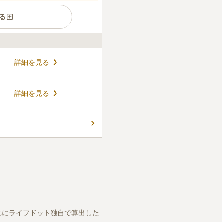
る
る広さが特長です。 和型の一
詳細を見る
由デザインの墓石を建立でき
信仰を大切にしたい方におすす
があり、満開を迎える春先には
コメントの続きを読む
詳細を見る
きる東屋が設置されているので
こまれ環境がとても良くのどか
ます。
口コミの続きを読む
元にライフドット独自で算出した