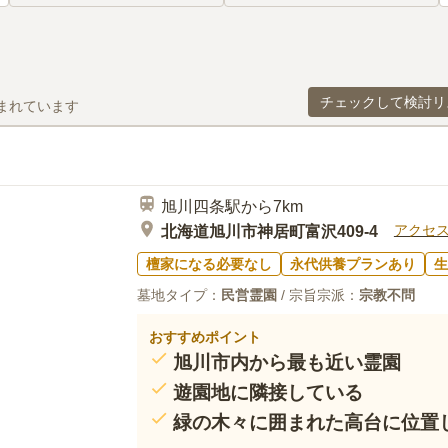
チェックして検討リ
まれています
旭川四条駅から7km
アクセ
北海道旭川市神居町富沢409-4
檀家になる必要なし
永代供養プランあり
生
墓地タイプ：
民営霊園
/ 宗旨宗派：
宗教不問
おすすめポイント
旭川市内から最も近い霊園
遊園地に隣接している
緑の木々に囲まれた高台に位置