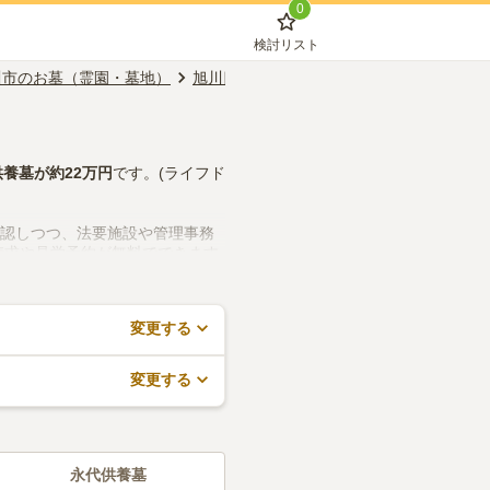
0
検討リスト
川市のお墓（霊園・墓地）
旭川四条駅のお墓（霊園・墓地）
年間管
供養墓
が約
22万円
です。(ライフド
確認しつつ、法要施設や管理事務
請求や見学予約が無料でできます
変更する
変更する
永代供養墓