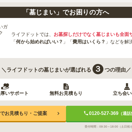
「墓じまい」でお困りの方へ
ライフドットでは、
お墓探しだけでなく墓じまいも全面
「
何から始めればいい？
」「
費用はいくら？
」などを解
３
＼ライフドットの墓じまいが選ばれる
つの理由／
手厚いサポート
無料お見積もり
立ち会い
でお見積もり・ご提案
0120-527-369
（通話
受付時間：
09:30～18:00
（土日祝