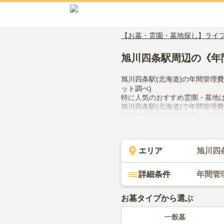
【お墓・霊園・墓地探し】ライ
旭川四条駅周辺の《年
旭川四条駅(北海道)の年間管理
ット調べ)
特に人気のおすすめ霊園・墓地
旭川四条駅(北海道)で年間管理
所などの設備や管理体制、近隣
ので、活用してみてください。
エリア
旭川四
詳細条件
年間管
お墓タイプから選ぶ
一般墓