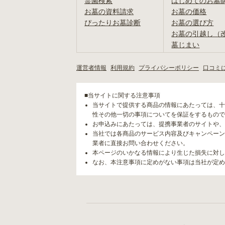
霊園検索
はじめてのお墓
お墓の資料請求
お墓の価格
ぴったりお墓診断
お墓の選び方
お墓の引越し（
墓じまい
運営者情報
利用規約
プライバシーポリシー
口コミ
■当サイトに関する注意事項
当サイトで提供する商品の情報にあたっては、十
性その他一切の事項についてを保証をするもので
お申込みにあたっては、提携事業者のサイトや、
当社では各商品のサービス内容及びキャンペーン
業者に直接お問い合わせください。
本ページのいかなる情報により生じた損失に対し
なお、本注意事項に定めがない事項は当社が定め