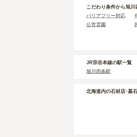
旭川四条駅周辺
で一番
旭川四条駅周辺
の一般
こだわり条件から
旭川
一般的に最も費用を抑
画の広さや墓石の大き
バリアフリー対応
タイプです。個別のお
樹木葬・納骨堂・永代
公営霊園
す。
価格の目安は、1名あた
なお、お墓によっては
・
開眼法要の費用
：お
旭川四条駅周辺
で安価
・
納骨式の費用
：お墓
す。
JR宗谷本線の駅一覧
・
年間管理費
：お墓の
旭川四条駅
正確な費用は、区画や
現地見学では、担当者
北海道
内の石材店･墓
現地への見学が難しい