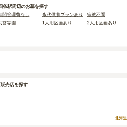
安価な
お墓
は、
観音霊苑
の
永代供養墓
で、
15万円
からお求めい
墓の永代使用料の平均は
33万円
で、墓石代は
北海道の平均
175
四条駅周辺
のお墓を探す
えられるのは、他の方のご遺骨と一緒に埋葬する
「合祀墓（ご
さ・素材によって変わります。
年間管理費なし
永代供養プランあり
宗教不問
墓に比べて省スペースで管理の手間がかからないため、費用が
供養墓は、基本的に墓石代がかからず、永代使用料のみかかり
民営霊園
1人用区画あり
2人用区画あり
り5万円〜30万円程度です。
以下の費用が別途かかる場合があります。
墓を新しく建てた際に行う儀式のための費用。僧侶に渡すお布
なお墓を探したい場合は、
価格の安い順
で並び替えてお墓を探
に遺骨を納める儀式のための費用。僧侶に渡すお布施、会食な
管理費。契約後、毎年発生するケースがあります。
石材の選び方によって大きく変わるため、見積もりを取るまで
に「提示金額以外にかかる費用はないか」を必ず確認すること
石販売店を探す
場合は、資料請求でも各霊園の詳しい料金案内を取り寄せるこ
北海道