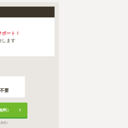
サポート！
決します
不要
無料）
も対応）