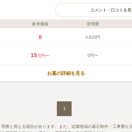
コメント・口コミを見
参考価格
管理費
ライフドット編集部のコメント
墓域の区画は5㎡から8㎡とゆとりのあ
0
4,620円
般的な墓石はもちろん、洋型墓石や自
ます。 宗教不問で利用できるので、
めです。 敷地内には桜が咲くエリア
15
0円〜
万円〜
訪れる人を魅了しています。 休憩で
体力が不安なご高齢の方も安心です。
口コミ評価
3.4
みんなの評価
口コミ
6
件
お墓の詳細を見る
霊園は郊外の山にあり周りは緑にか
70代
男性
な雰囲気で設備もよくゆっくりと墓参りが出来
1
、実際と異なる場合があります。また、近隣地域の墓石制作・工事費を