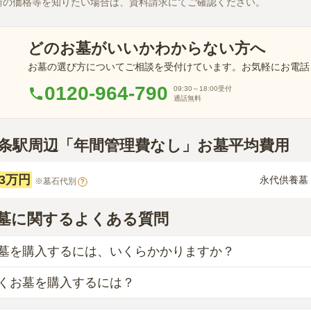
新の価格等を知りたい場合は、資料請求にてご確認ください。
どのお墓がいいかわからない方へ
お墓の選び方についてご相談を受付けています。お気軽にお電話
0120-964-790
09:30～18:00
受付
通話無料
川四条駅周辺「年間管理費なし」お墓平均費用
33万円
永代供養墓
※墓石代別
?
墓に関するよくある質問
墓を購入するには、いくらかかりますか？
くお墓を購入するには？
入費用の目安は、
一般墓が約208万円、永代供養墓が約22万円
、「永代使用料（土地代）」と「墓石代」の2つが主な費用と