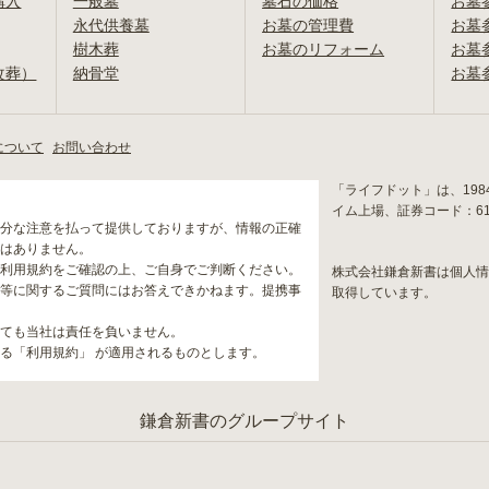
購入
一般墓
墓石の価格
お墓
永代供養墓
お墓の管理費
お墓
樹木葬
お墓のリフォーム
お墓
改葬）
納骨堂
お墓
について
お問い合わせ
「ライフドット」は、19
イム上場、証券コード：6
分な注意を払って提供しておりますが、情報の正確
はありません。
利用規約をご確認の上、ご自身でご判断ください。
株式会社鎌倉新書は個人
等に関するご質問にはお答えできかねます。提携事
取得しています。
ても当社は責任を負いません。
る「利用規約」 が適用されるものとします。
鎌倉新書のグループサイト