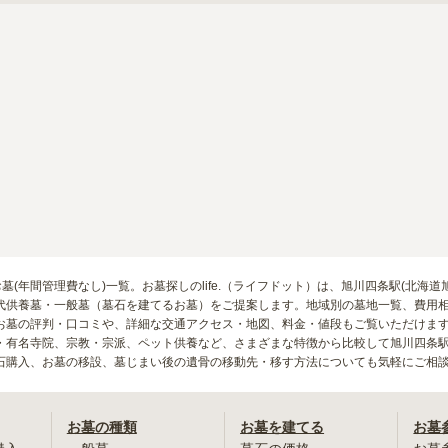
お墓(年間管理費なし)一覧。お墓探しのlife.（ライフドット）は、旭川四条駅(北
代供養墓・一般墓（墓石を建てるお墓）をご提案します。地域別の墓地一覧、費用相
お墓の評判・口コミや、詳細な交通アクセス・地図、料金・値段もご覧いただけま
・有名寺院、宗教・宗派、ペット供養など、さまざまな特徴から比較して旭川四条駅
石購入、お墓の移設、墓じまい後の遺骨の移動先・移す方法についても気軽にご相
お墓の種類
お墓を建てる
お墓