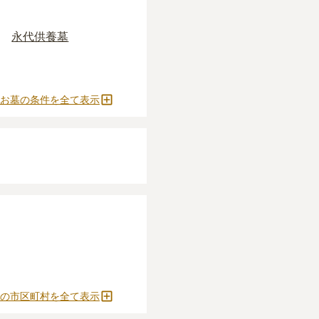
ただけます。
万円
です。いずれも区
うしぼ）」
と呼ばれる
永代供養墓
安く設定されていま
ます。
お墓の条件を全て表示
施がかかります。
すのがおすすめです。
どの費用がかかりま
確定しません。
をおすすめします。
とができます。
の市区町村を全て表示