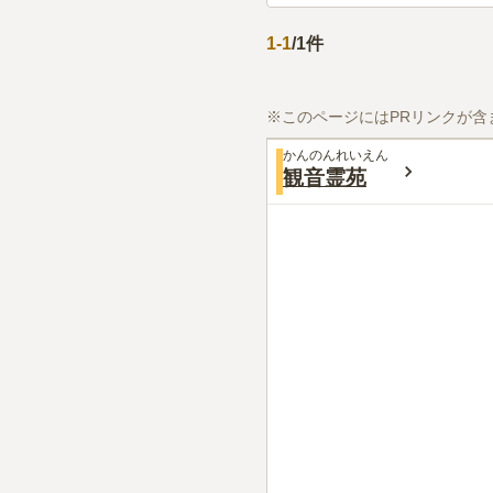
1
-
1
/
1
件
※このページにはPRリンクが含
かんのんれいえん
観音霊苑