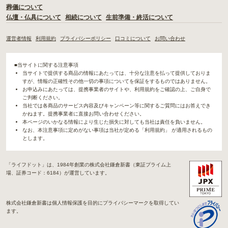
葬儀について
仏壇・仏具について
相続について
生前準備・終活について
運営者情報
利用規約
プライバシーポリシー
口コミについて
お問い合わせ
■当サイトに関する注意事項
当サイトで提供する商品の情報にあたっては、十分な注意を払って提供しておりま
すが、情報の正確性その他一切の事項についてを保証をするものではありません。
お申込みにあたっては、提携事業者のサイトや、利用規約をご確認の上、ご自身で
ご判断ください。
当社では各商品のサービス内容及びキャンペーン等に関するご質問にはお答えでき
かねます。提携事業者に直接お問い合わせください。
本ページのいかなる情報により生じた損失に対しても当社は責任を負いません。
なお、本注意事項に定めがない事項は当社が定める「利用規約」 が適用されるもの
とします。
「ライフドット」は、1984年創業の株式会社鎌倉新書（東証プライム上
場、証券コード：6184）が運営しています。
株式会社鎌倉新書は個人情報保護を目的にプライバシーマークを取得してい
ます。