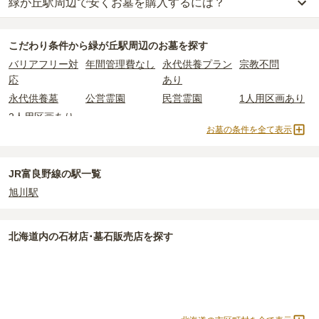
緑が丘駅周辺で安くお墓を購入するには？
緑が丘駅周辺
での購入費用の目安は、
一般墓が約208万円、永代供
養墓が約22万円
です。
緑が丘駅周辺
で一番安価な
お墓
は、
観音霊苑
の
永代供養墓
で、
15万
一般墓を建てる場合は、「永代使用料（土地代）」と「墓石代」の
こだわり条件から
緑が丘駅周辺
のお墓を探す
円
からお求めいただけます。
2つが主な費用となります。
バリアフリー対
年間管理費なし
永代供養プラン
宗教不問
一般的に最も費用を抑えられるのは、他の方のご遺骨と一緒に埋葬
緑が丘駅周辺
の一般墓の永代使用料の平均は
33万円
で、墓石代は
北
応
あり
する
「合祀墓（ごうしぼ）」
と呼ばれるタイプです。個別のお墓に
海道の平均
175万円
です。いずれも区画の広さや墓石の大きさ・素
比べて省スペースで管理の手間がかからないため、費用が安く設定
材によって変わります。
永代供養墓
公営霊園
民営霊園
1人用区画あり
されています。
樹木葬・納骨堂・永代供養墓は、基本的に墓石代がかからず、永代
2人用区画あり
価格の目安は、1名あたり5万円〜30万円程度です。
使用料のみかかります。
お墓の条件を全て表示
緑が丘駅周辺
で安価なお墓を探したい場合は、
価格の安い順
で並び
なお、お墓によっては以下の費用が別途かかる場合があります。
JR富良野線の駅一覧
替えてお墓を探すのがおすすめです。
・
開眼法要の費用
：お墓を新しく建てた際に行う儀式のための費
用。僧侶に渡すお布施がかかります。
旭川駅
・
納骨式の費用
：お墓に遺骨を納める儀式のための費用。僧侶に渡
すお布施、会食などの費用がかかります。
北海道
内の石材店･墓石販売店を探す
・
年間管理費
：お墓の管理費。契約後、毎年発生するケースがあり
ます。
正確な費用は、区画や石材の選び方によって大きく変わるため、見
積もりを取るまで確定しません。
現地見学では、担当者に「提示金額以外にかかる費用はないか」を