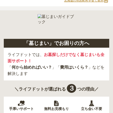
北海道の市区町村を全て表示
必ず確認することをおすすめします。
現地への見学が難しい場合は、資料請求でも各霊園の詳しい料金案
内を取り寄せることができます。
「墓じまい」でお困りの方へ
ライフドットでは、
お墓探しだけでなく墓じまいも全
面サポート！
「
何から始めればいい？
」「
費用はいくら？
」などを
解決します
３
＼ライフドットが選ばれる
つの理由／
手厚いサポート
無料お見積もり
立ち会い不要