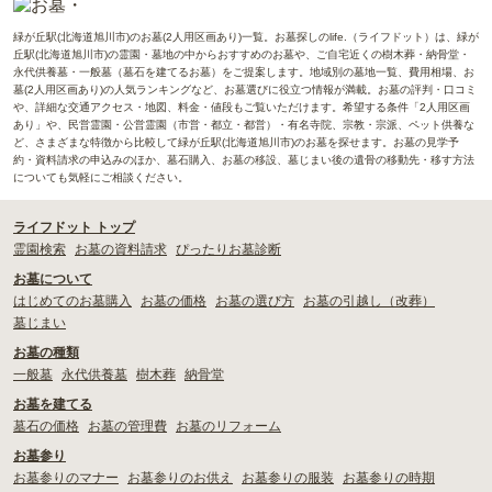
緑が丘駅(北海道旭川市)のお墓(2人用区画あり)一覧。お墓探しのlife.（ライフドット）は、緑が
丘駅(北海道旭川市)の霊園・墓地の中からおすすめのお墓や、ご自宅近くの樹木葬・納骨堂・
永代供養墓・一般墓（墓石を建てるお墓）をご提案します。地域別の墓地一覧、費用相場、お
墓(2人用区画あり)の人気ランキングなど、お墓選びに役立つ情報が満載。お墓の評判・口コミ
や、詳細な交通アクセス・地図、料金・値段もご覧いただけます。希望する条件「2人用区画
あり」や、民営霊園・公営霊園（市営・都立・都営）・有名寺院、宗教・宗派、ペット供養な
ど、さまざまな特徴から比較して緑が丘駅(北海道旭川市)のお墓を探せます。お墓の見学予
約・資料請求の申込みのほか、墓石購入、お墓の移設、墓じまい後の遺骨の移動先・移す方法
についても気軽にご相談ください。
ライフドット トップ
霊園検索
お墓の資料請求
ぴったりお墓診断
お墓について
はじめてのお墓購入
お墓の価格
お墓の選び方
お墓の引越し（改葬）
墓じまい
お墓の種類
一般墓
永代供養墓
樹木葬
納骨堂
お墓を建てる
墓石の価格
お墓の管理費
お墓のリフォーム
お墓参り
お墓参りのマナー
お墓参りのお供え
お墓参りの服装
お墓参りの時期