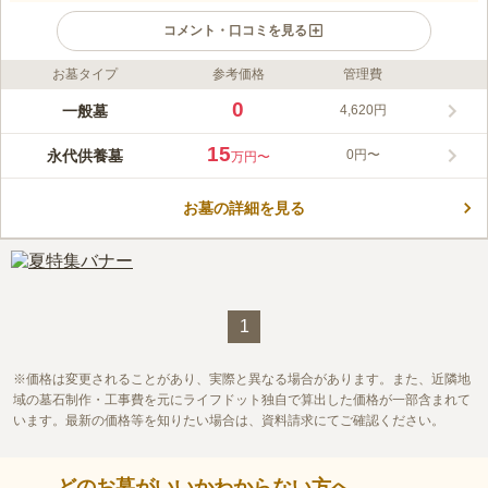
コメント・口コミを見る
お墓タイプ
参考価格
管理費
ライフドット編集部のコメント
墓域の区画は5㎡から8㎡とゆとりのある広さが特長です。 和型
0
一般墓
4,620円
の一般的な墓石はもちろん、洋型墓石や自由デザインの墓石を建
立できます。 宗教不問で利用できるので、信仰を大切にしたい
15
永代供養墓
0円〜
万円〜
方におすすめです。 敷地内には桜が咲くエリアがあり、満開を
コメントの続きを読む
迎える春先には訪れる人を魅了しています。 休憩できる東屋が
設置されているので体力が不安なご高齢の方も安心です。
お墓の詳細を見る
口コミ評価
3.4
みんなの評価
口コミ
6
件
霊園は郊外の山にあり周りは緑にかこまれ環境がとても良くのど
70代
男性
かな雰囲気で設備もよくゆっくりと墓参りが出来ます。
口コミの続きを読む
1
価格は変更されることがあり、実際と異なる場合があります。また、近隣地
域の墓石制作・工事費を元にライフドット独自で算出した価格が一部含まれて
います。最新の価格等を知りたい場合は、資料請求にてご確認ください。
どのお墓がいいかわからない方へ