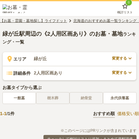
0
検討リスト
【お墓・霊園・墓地探し】ライフドット
北海道のおすすめお墓一覧ランキング
緑が丘駅周辺の《2人用区画あり》のお墓・墓地
ランキ
ング・一覧
変更する
緑が丘
エリア
変更する
2人用区画あり
詳細条件
お墓タイプから選ぶ
一般墓
樹木葬
納骨堂
永代供養墓
1
-
1
/
1
件
おすすめ順
価格安い順
※このページにはPRリンクが含まれています