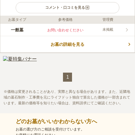
コメント・口コミを見る
お墓タイプ
参考価格
管理費
ライフドット編集部のコメント
伏籠川の清らかな流れを望む公営墓地です。 周囲には墓域を遮
一般墓
未掲載
お問い合わせください
る建物もなく、のどかな田園風景が広がっています。 吹きわた
る清々しい風を感じながら、故人とゆっくり語らうことができま
お墓の詳細を見る
す。 東区には。ガラスのピラミッドがあるモエレ沼公園やたま
コメントの続きを読む
ゆらの湯があるのも魅了のひとつです。。 お参りの後に立ち寄
れるおすすめの観光スポットです。
口コミ評価
この霊園はまだ誰からも評価されていません。
1
価格は変更されることがあり、実際と異なる場合があります。また、近隣地
域の墓石制作・工事費を元にライフドット独自で算出した価格が一部含まれて
います。最新の価格等を知りたい場合は、資料請求にてご確認ください。
どのお墓がいいかわからない方へ
お墓の選び方のご相談を受付けています。
お気軽にお電話ください。