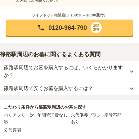
ライフドット相談窓口（
09:30～18:00
受付）
通話
0120-964-790
無料
篠路駅周辺のお墓に関するよくある質問
篠路駅周辺でお墓を購入するには、いくらかかります
か？
篠路駅周辺で安くお墓を購入するには？
篠路駅周辺
での購入費用の目安は、
一般墓が約178万円
です。
一般墓を建てる場合は、「永代使用料（土地代）」と「墓石代」の
篠路駅周辺
で一番安価な
お墓
は、
石狩市生振墓地
の
一般墓
で、
3万
2つが主な費用となります。
こだわり条件から
篠路駅周辺
のお墓を探す
円
(墓石代別)
からお求めいただけます。
篠路駅周辺
の一般墓の永代使用料の平均は
3万円
で、墓石代は
北海
バリアフリー対
年間管理費なし
永代供養プラン
宗教不問
一般的に最も費用を抑えられるのは、他の方のご遺骨と一緒に埋葬
道の平均
175万円
です。いずれも区画の広さや墓石の大きさ・素材
応
あり
する
「合祀墓（ごうしぼ）」
と呼ばれるタイプです。個別のお墓に
によって変わります。
比べて省スペースで管理の手間がかからないため、費用が安く設定
公営霊園
されています。
なお、お墓によっては以下の費用が別途かかる場合があります。