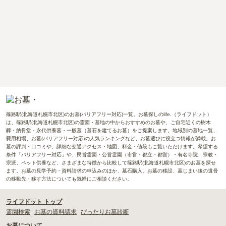
篠路駅(北海道札幌市北区)のお墓(バリアフリー対応)一覧。お墓探しのlife.（ライフドット）
は、篠路駅(北海道札幌市北区)の霊園・墓地の中からおすすめのお墓や、ご自宅近くの樹木
葬・納骨堂・永代供養墓・一般墓（墓石を建てるお墓）をご提案します。地域別の墓地一覧、
費用相場、お墓(バリアフリー対応)の人気ランキングなど、お墓選びに役立つ情報が満載。お
墓の評判・口コミや、詳細な交通アクセス・地図、料金・値段もご覧いただけます。希望する
条件「バリアフリー対応」や、民営霊園・公営霊園（市営・都立・都営）・有名寺院、宗教・
宗派、ペット供養など、さまざまな特徴から比較して篠路駅(北海道札幌市北区)のお墓を探せ
ます。お墓の見学予約・資料請求の申込みのほか、墓石購入、お墓の移設、墓じまい後の遺骨
の移動先・移す方法についても気軽にご相談ください。
ライフドット トップ
霊園検索
お墓の資料請求
ぴったりお墓診断
お墓について