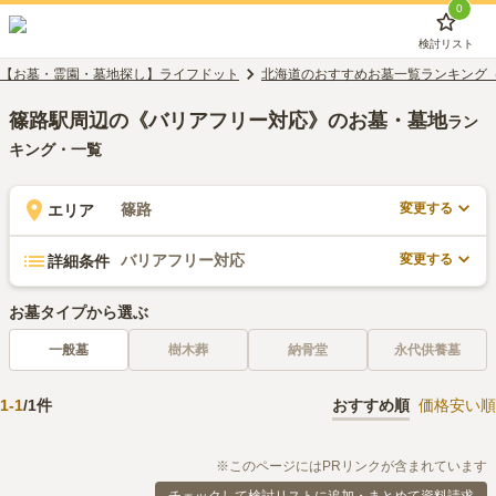
0
検討リスト
【お墓・霊園・墓地探し】ライフドット
北海道のおすすめお墓一覧ランキング
篠路駅周辺の《バリアフリー対応》のお墓・墓地
ラン
キング・一覧
変更する
篠路
エリア
変更する
バリアフリー対応
詳細条件
お墓タイプから選ぶ
一般墓
樹木葬
納骨堂
永代供養墓
1
-
1
/
1
件
おすすめ順
価格安い順
※このページにはPRリンクが含まれています