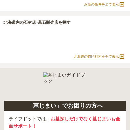
価格の目安は、1名あたり5万円〜30万円程度です。
・
開眼法要の費用
：お墓を新しく建てた際に行う儀式のための費
お墓の条件を全て表示
用。僧侶に渡すお布施がかかります。
篠路駅周辺
で安価なお墓を探したい場合は、
価格の安い順
で並び替
・
納骨式の費用
：お墓に遺骨を納める儀式のための費用。僧侶に渡
北海道
内の石材店･墓石販売店を探す
えてお墓を探すのがおすすめです。
すお布施、会食などの費用がかかります。
・
年間管理費
：お墓の管理費。契約後、毎年発生するケースがあり
ます。
正確な費用は、区画や石材の選び方によって大きく変わるため、見
積もりを取るまで確定しません。
北海道の市区町村を全て表示
現地見学では、担当者に「提示金額以外にかかる費用はないか」を
必ず確認することをおすすめします。
現地への見学が難しい場合は、資料請求でも各霊園の詳しい料金案
内を取り寄せることができます。
「墓じまい」でお困りの方へ
ライフドットでは、
お墓探しだけでなく墓じまいも全
面サポート！