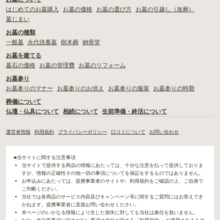
はじめてのお墓購入
お墓の価格
お墓の選び方
お墓の引越し（改葬）
墓じまい
お墓の種類
一般墓
永代供養墓
樹木葬
納骨堂
お墓を建てる
墓石の価格
お墓の管理費
お墓のリフォーム
お墓参り
お墓参りのマナー
お墓参りのお供え
お墓参りの服装
お墓参りの時期
葬儀について
仏壇・仏具について
相続について
生前準備・終活について
運営者情報
利用規約
プライバシーポリシー
口コミについて
お問い合わせ
■当サイトに関する注意事項
当サイトで提供する商品の情報にあたっては、十分な注意を払って提供しておりま
すが、情報の正確性その他一切の事項についてを保証をするものではありません。
お申込みにあたっては、提携事業者のサイトや、利用規約をご確認の上、ご自身で
ご判断ください。
当社では各商品のサービス内容及びキャンペーン等に関するご質問にはお答えでき
かねます。提携事業者に直接お問い合わせください。
本ページのいかなる情報により生じた損失に対しても当社は責任を負いません。