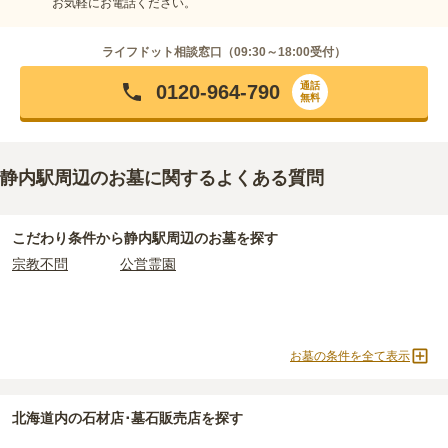
お気軽にお電話ください。
ライフドット相談窓口（
09:30～18:00
受付）
通話
0120-964-790
無料
静内駅周辺のお墓に関するよくある質問
こだわり条件から
静内駅周辺
のお墓を探す
宗教不問
公営霊園
お墓の条件を全て表示
北海道
内の石材店･墓石販売店を探す