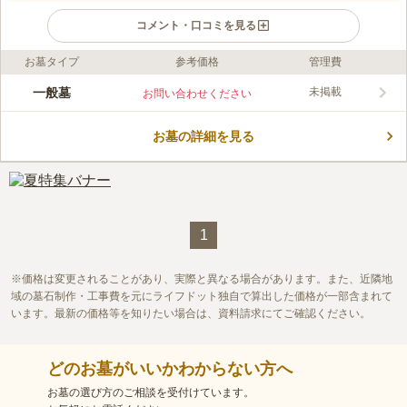
コメント・口コミを見る
お墓タイプ
参考価格
管理費
ライフドット編集部のコメント
新ひだか町が管理する火葬施設が併設された公営墓地です。 宗
一般墓
未掲載
お問い合わせください
教不問ですので、町長の許可を受け、1年以内に墓碑を建立する
方であれば、どなたでも利用できます。 南向きで陽当たりがよ
お墓の詳細を見る
く自然に囲まれた園内は、お墓参りに来られた方々の心をいつも
コメントの続きを読む
優しく癒してくれます。 専用の駐車場とトイレも完備されてい
るので、年齢層が幅広くなるご家族でのお墓お参りも安心です。
口コミ評価
この霊園はまだ誰からも評価されていません。
1
価格は変更されることがあり、実際と異なる場合があります。また、近隣地
域の墓石制作・工事費を元にライフドット独自で算出した価格が一部含まれて
います。最新の価格等を知りたい場合は、資料請求にてご確認ください。
どのお墓がいいかわからない方へ
お墓の選び方のご相談を受付けています。