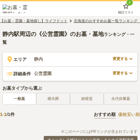
0
検討リスト
【お墓・霊園・墓地探し】ライフドット
北海道のおすすめお墓一覧ランキング
静内駅周辺の《公営霊園》のお墓・墓地
ランキング・一
覧
変更する
静内
エリア
変更する
公営霊園
詳細条件
お墓タイプから選ぶ
一般墓
樹木葬
納骨堂
永代供養墓
1
-
1
/
1
件
おすすめ順
価格安い順
※このページにはPRリンクが含まれています