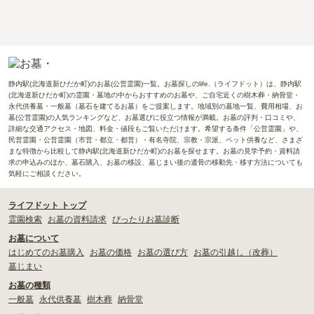
静内駅(北海道新ひだか町)のお墓(公営霊園)一覧。お墓探しのlife.（ライフドット）は、静内駅
(北海道新ひだか町)の霊園・墓地の中からおすすめのお墓や、ご自宅近くの樹木葬・納骨堂・
永代供養墓・一般墓（墓石を建てるお墓）をご提案します。地域別の墓地一覧、費用相場、お
墓(公営霊園)の人気ランキングなど、お墓選びに役立つ情報が満載。お墓の評判・口コミや、
詳細な交通アクセス・地図、料金・値段もご覧いただけます。希望する条件「公営霊園」や、
民営霊園・公営霊園（市営・都立・都営）・有名寺院、宗教・宗派、ペット供養など、さまざ
まな特徴から比較して静内駅(北海道新ひだか町)のお墓を探せます。お墓の見学予約・資料請
求の申込みのほか、墓石購入、お墓の移設、墓じまい後の遺骨の移動先・移す方法についても
気軽にご相談ください。
ライフドット トップ
霊園検索
お墓の資料請求
ぴったりお墓診断
お墓について
はじめてのお墓購入
お墓の価格
お墓の選び方
お墓の引越し（改葬）
墓じまい
お墓の種類
一般墓
永代供養墓
樹木葬
納骨堂