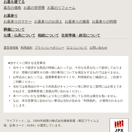
お墓を建てる
墓石の価格
お墓の管理費
お墓のリフォーム
お墓参り
お墓参りのマナー
お墓参りのお供え
お墓参りの服装
お墓参りの時期
葬儀について
仏壇・仏具について
相続について
生前準備・終活について
運営者情報
利用規約
プライバシーポリシー
口コミについて
お問い合わせ
■当サイトに関する注意事項
当サイトで提供する商品の情報にあたっては、十分な注意を払って提供しておりま
すが、情報の正確性その他一切の事項についてを保証をするものではありません。
お申込みにあたっては、提携事業者のサイトや、利用規約をご確認の上、ご自身で
ご判断ください。
当社では各商品のサービス内容及びキャンペーン等に関するご質問にはお答えでき
かねます。提携事業者に直接お問い合わせください。
本ページのいかなる情報により生じた損失に対しても当社は責任を負いません。
なお、本注意事項に定めがない事項は当社が定める「利用規約」 が適用されるもの
とします。
「ライフドット」は、1984年創業の株式会社鎌倉新書（東証プライム上
場、証券コード：6184）が運営しています。