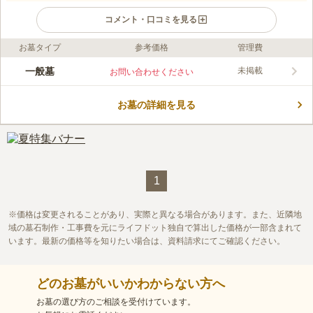
コメント・口コミを見る
お墓タイプ
参考価格
管理費
ライフドット編集部のコメント
広葉樹に囲まれた広々とした敷地が特長の公営墓地です。 目の
一般墓
未掲載
お問い合わせください
前は開けており、田園を渡る清々しい風が墓域をやさしく包んで
くれます。 お墓とお墓は余裕のある間隔が保たれており、車椅
お墓の詳細を見る
子の方でも安心してすれ違ことができます。 使用料は12.000円
コメントの続きを読む
から16,000円なので、建墓の費用をできるだけ抑えたい方におす
すめです。 占冠村はトマムリゾートがあり、お参りと観光を両
口コミ評価
立することができます。
この霊園はまだ誰からも評価されていません。
1
価格は変更されることがあり、実際と異なる場合があります。また、近隣地
域の墓石制作・工事費を元にライフドット独自で算出した価格が一部含まれて
います。最新の価格等を知りたい場合は、資料請求にてご確認ください。
どのお墓がいいかわからない方へ
お墓の選び方のご相談を受付けています。