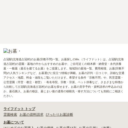
占冠駅(北海道占冠村)のお墓(宗教不問)一覧。お墓探しのlife.（ライフドット）は、占冠駅(北海
道占冠村)の霊園・墓地の中からおすすめのお墓や、ご自宅近くの樹木葬・納骨堂・永代供養
墓・一般墓（墓石を建てるお墓）をご提案します。地域別の墓地一覧、費用相場、お墓(宗教不
問)の人気ランキングなど、お墓選びに役立つ情報が満載。お墓の評判・口コミや、詳細な交通
アクセス・地図、料金・値段もご覧いただけます。希望する条件「宗教不問」や、民営霊園・
公営霊園（市営・都立・都営）・有名寺院、宗教・宗派、ペット供養など、さまざまな特徴か
ら比較して占冠駅(北海道占冠村)のお墓を探せます。お墓の見学予約・資料請求の申込みのほ
か、墓石購入、お墓の移設、墓じまい後の遺骨の移動先・移す方法についても気軽にご相談く
ださい。
ライフドット トップ
霊園検索
お墓の資料請求
ぴったりお墓診断
お墓について