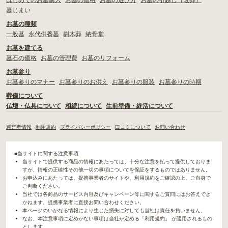
はじめてのお墓購入
お墓の価格
お墓の選び方
お墓の引越し（改葬）
墓じまい
お墓の種類
一般墓
永代供養墓
樹木葬
納骨堂
お墓を建てる
墓石の価格
お墓の管理費
お墓のリフォーム
お墓参り
お墓参りのマナー
お墓参りのお供え
お墓参りの服装
お墓参りの時期
葬儀について
仏壇・仏具について
相続について
生前準備・終活について
運営者情報
利用規約
プライバシーポリシー
口コミについて
お問い合わせ
■当サイトに関する注意事項
当サイトで提供する商品の情報にあたっては、十分な注意を払って提供しておりま
すが、情報の正確性その他一切の事項についてを保証をするものではありません。
お申込みにあたっては、提携事業者のサイトや、利用規約をご確認の上、ご自身で
ご判断ください。
当社では各商品のサービス内容及びキャンペーン等に関するご質問にはお答えでき
かねます。提携事業者に直接お問い合わせください。
本ページのいかなる情報により生じた損失に対しても当社は責任を負いません。
なお、本注意事項に定めがない事項は当社が定める「利用規約」 が適用されるもの
とします。