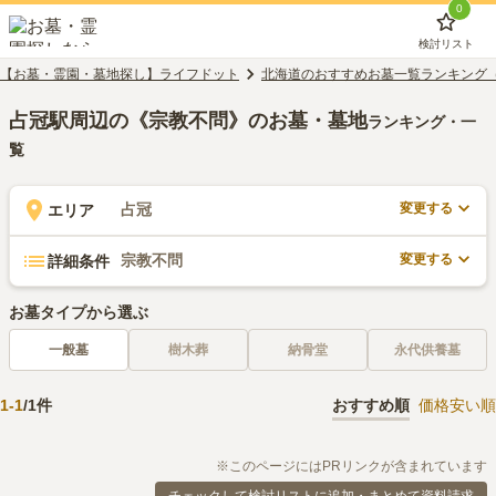
0
検討リスト
【お墓・霊園・墓地探し】ライフドット
北海道のおすすめお墓一覧ランキング
占冠駅周辺の《宗教不問》のお墓・墓地
ランキング・一
覧
変更する
占冠
エリア
変更する
宗教不問
詳細条件
お墓タイプから選ぶ
一般墓
樹木葬
納骨堂
永代供養墓
1
-
1
/
1
件
おすすめ順
価格安い順
※このページにはPRリンクが含まれています