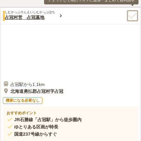
チェックして検討リストに追加・まとめて資料請求
しむかっぷそんえいしむかっぷぼち
占冠村営 占冠墓地
占冠駅から1.1km
北海道勇払郡占冠村字占冠
檀家になる必要なし
おすすめポイント
JR石勝線「占冠駅」から徒歩圏内
ゆとりある区画が特長
国道237号線からすぐ