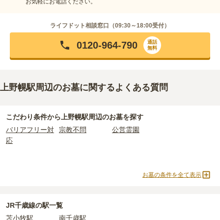
お気軽にお電話ください。
ライフドット相談窓口（
09:30～18:00
受付）
通話
0120-964-790
無料
上野幌駅周辺のお墓に関するよくある質問
こだわり条件から
上野幌駅周辺
のお墓を探す
バリアフリー対
宗教不問
公営霊園
応
お墓の条件を全て表示
JR千歳線の駅一覧
苫小牧駅
南千歳駅