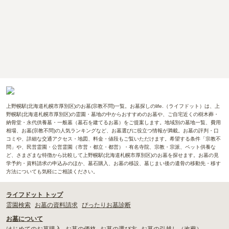
上野幌駅(北海道札幌市厚別区)のお墓(宗教不問)一覧。お墓探しのlife.（ライフドット）は、上
野幌駅(北海道札幌市厚別区)の霊園・墓地の中からおすすめのお墓や、ご自宅近くの樹木葬・
納骨堂・永代供養墓・一般墓（墓石を建てるお墓）をご提案します。地域別の墓地一覧、費用
相場、お墓(宗教不問)の人気ランキングなど、お墓選びに役立つ情報が満載。お墓の評判・口
コミや、詳細な交通アクセス・地図、料金・値段もご覧いただけます。希望する条件「宗教不
問」や、民営霊園・公営霊園（市営・都立・都営）・有名寺院、宗教・宗派、ペット供養な
ど、さまざまな特徴から比較して上野幌駅(北海道札幌市厚別区)のお墓を探せます。お墓の見
学予約・資料請求の申込みのほか、墓石購入、お墓の移設、墓じまい後の遺骨の移動先・移す
方法についても気軽にご相談ください。
ライフドット トップ
霊園検索
お墓の資料請求
ぴったりお墓診断
お墓について