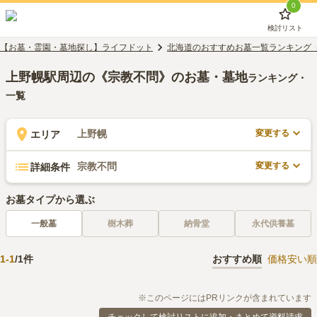
0
検討リスト
【お墓・霊園・墓地探し】ライフドット
北海道のおすすめお墓一覧ランキング
上野幌駅周辺の《宗教不問》のお墓・墓地
ランキング・
一覧
変更する
上野幌
エリア
変更する
宗教不問
詳細条件
お墓タイプから選ぶ
一般墓
樹木葬
納骨堂
永代供養墓
1
-
1
/
1
件
おすすめ順
価格安い順
※このページにはPRリンクが含まれています