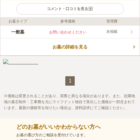
コメント・口コミを見る
お墓タイプ
参考価格
管理費
ライフドット編集部のコメント
広々とした敷地で、周りに建物もなく風通しもよく、日当たりが
一般墓
未掲載
お問い合わせください
いい明るい墓地です。区画もゆったりとした空間で設計されてお
り、お墓同士の間もゆとりがあります。お年寄りの方でも歩きや
お墓の詳細を見る
すいように段差を少なくし、トイレなどの設備も充実していま
コメントの続きを読む
す。清潔な墓地を維持できるように管理面もしっかり行われてい
るので、気持ちよくお参りすることができます。
口コミ評価
この霊園はまだ誰からも評価されていません。
1
価格は変更されることがあり、実際と異なる場合があります。また、近隣地
域の墓石制作・工事費を元にライフドット独自で算出した価格が一部含まれて
います。最新の価格等を知りたい場合は、資料請求にてご確認ください。
どのお墓がいいかわからない方へ
お墓の選び方のご相談を受付けています。