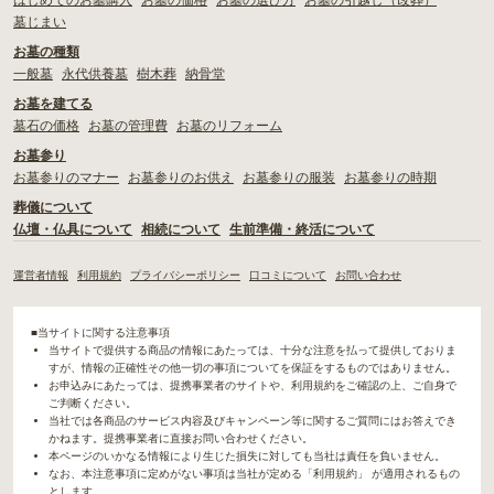
はじめてのお墓購入
お墓の価格
お墓の選び方
お墓の引越し（改葬）
墓じまい
お墓の種類
一般墓
永代供養墓
樹木葬
納骨堂
お墓を建てる
墓石の価格
お墓の管理費
お墓のリフォーム
お墓参り
お墓参りのマナー
お墓参りのお供え
お墓参りの服装
お墓参りの時期
葬儀について
仏壇・仏具について
相続について
生前準備・終活について
運営者情報
利用規約
プライバシーポリシー
口コミについて
お問い合わせ
■当サイトに関する注意事項
当サイトで提供する商品の情報にあたっては、十分な注意を払って提供しておりま
すが、情報の正確性その他一切の事項についてを保証をするものではありません。
お申込みにあたっては、提携事業者のサイトや、利用規約をご確認の上、ご自身で
ご判断ください。
当社では各商品のサービス内容及びキャンペーン等に関するご質問にはお答えでき
かねます。提携事業者に直接お問い合わせください。
本ページのいかなる情報により生じた損失に対しても当社は責任を負いません。
なお、本注意事項に定めがない事項は当社が定める「利用規約」 が適用されるもの
とします。