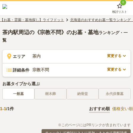
0
検討リスト
【お墓・霊園・墓地探し】ライフドット
北海道のおすすめお墓一覧ランキング
茶内駅周辺の《宗教不問》のお墓・墓地
ランキング・一
覧
変更する
茶内
エリア
変更する
宗教不問
詳細条件
お墓タイプから選ぶ
一般墓
樹木葬
納骨堂
永代供養墓
1
-
1
/
1
件
おすすめ順
価格安い順
※このページにはPRリンクが含まれています