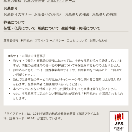
墓石の価格
お墓の管理費
お墓のリフォーム
お墓参り
お墓参りのマナー
お墓参りのお供え
お墓参りの服装
お墓参りの時期
葬儀について
仏壇・仏具について
相続について
生前準備・終活について
運営者情報
利用規約
プライバシーポリシー
口コミについて
お問い合わせ
■当サイトに関する注意事項
当サイトで提供する商品の情報にあたっては、十分な注意を払って提供しておりま
すが、情報の正確性その他一切の事項についてを保証をするものではありません。
お申込みにあたっては、提携事業者のサイトや、利用規約をご確認の上、ご自身で
ご判断ください。
当社では各商品のサービス内容及びキャンペーン等に関するご質問にはお答えでき
かねます。提携事業者に直接お問い合わせください。
本ページのいかなる情報により生じた損失に対しても当社は責任を負いません。
なお、本注意事項に定めがない事項は当社が定める「利用規約」 が適用されるもの
とします。
「ライフドット」は、1984年創業の株式会社鎌倉新書（東証プライム上
場、証券コード：6184）が運営しています。