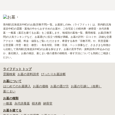
茶内駅(北海道浜中町)のお墓(宗教不問)一覧。お墓探しのlife.（ライフドット）は、茶内駅(北海
道浜中町)の霊園・墓地の中からおすすめのお墓や、ご自宅近くの樹木葬・納骨堂・永代供養
墓・一般墓（墓石を建てるお墓）をご提案します。地域別の墓地一覧、費用相場、お墓(宗教不
問)の人気ランキングなど、お墓選びに役立つ情報が満載。お墓の評判・口コミや、詳細な交通
アクセス・地図、料金・値段もご覧いただけます。希望する条件「宗教不問」や、民営霊園・
公営霊園（市営・都立・都営）・有名寺院、宗教・宗派、ペット供養など、さまざまな特徴か
ら比較して茶内駅(北海道浜中町)のお墓を探せます。お墓の見学予約・資料請求の申込みのほ
か、墓石購入、お墓の移設、墓じまい後の遺骨の移動先・移す方法についても気軽にご相談く
ださい。
ライフドット トップ
霊園検索
お墓の資料請求
ぴったりお墓診断
お墓について
はじめてのお墓購入
お墓の価格
お墓の選び方
お墓の引越し（改葬）
墓じまい
お墓の種類
一般墓
永代供養墓
樹木葬
納骨堂
お墓を建てる