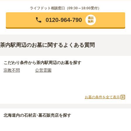
ライフドット相談窓口（
09:30～18:00
受付）
通話
0120-964-790
無料
茶内駅周辺のお墓に関するよくある質問
こだわり条件から
茶内駅周辺
のお墓を探す
宗教不問
公営霊園
お墓の条件を全て表示
北海道
内の石材店･墓石販売店を探す