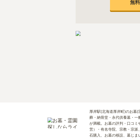
無料
厚岸駅(北海道厚岸町)のお墓
葬・納骨堂・永代供養墓・一
が満載。お墓の評判・口コミ
営）・有名寺院、宗教・宗派
石購入、お墓の移設、墓じま