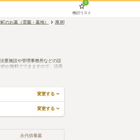
0
検討リスト
岸町のお墓（霊園・墓地）
厚岸駅のお墓（霊園・墓地）
宗教不問
、法要施設や管理事務所などの設
予約が無料でできますので、活用
変更する
変更する
永代供養墓