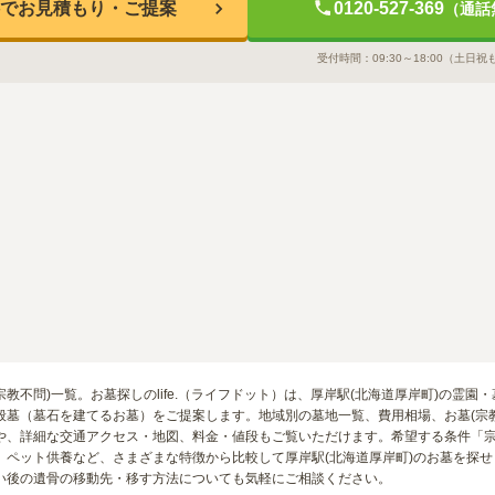
でお見積もり・ご提案
0120-527-369
（通話
受付時間：
09:30～18:00
（土日祝
(宗教不問)一覧。お墓探しのlife.（ライフドット）は、厚岸駅(北海道厚岸町)の
般墓（墓石を建てるお墓）をご提案します。地域別の墓地一覧、費用相場、お墓(宗
や、詳細な交通アクセス・地図、料金・値段もご覧いただけます。希望する条件「
、ペット供養など、さまざまな特徴から比較して厚岸駅(北海道厚岸町)のお墓を探
い後の遺骨の移動先・移す方法についても気軽にご相談ください。