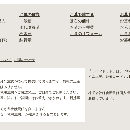
お墓の種類
お墓を建てる
お墓
購入
一般墓
墓石の価格
お墓
永代供養墓
お墓の管理費
お墓
樹木葬
お墓のリフォーム
お墓
改葬）
納骨堂
お墓
について
お問い合わせ
「ライフドット」は、19
イム上場、証券コード：6
分な注意を払って提供しておりますが、情報の正確
はありません。
利用規約をご確認の上、ご自身でご判断ください。
株式会社鎌倉新書は個人
等に関するご質問にはお答えできかねます。提携事
取得しています。
ても当社は責任を負いません。
る「利用規約」 が適用されるものとします。