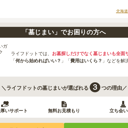
北海道
「墓じまい」でお困りの方へ
ライフドットでは、
お墓探しだけでなく墓じまいも全面
「
何から始めればいい？
」「
費用はいくら？
」などを解
３
＼ライフドットの墓じまいが選ばれる
つの理由／
手厚いサポート
無料お見積もり
立ち会い