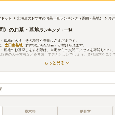
フドット
北海道のおすすめお墓一覧ランキング（霊園・墓地）
厚
問》のお墓・墓地
ランキング・一覧
園・墓地があり、その種類や費用はさまざまです。
は、
太田南墓地
（門静駅から5.5km）が挙げられます。
園・墓地のお墓探しをする際は、自宅からの交通アクセスを確認しつつ
お線香の入手方法などを考慮して選ぶとよいでしょう。資料請求や見学
もっと見る
問
樹木葬
納骨堂