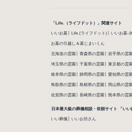
「Life.（ライフドット）」関連サイト
いいお墓
Life.(ライフドット)
いいお墓-
お墓の引越し＆墓じまいくん
北海道の霊園
青森県の霊園
岩手県の霊
埼玉県の霊園
千葉県の霊園
東京都の霊
岐阜県の霊園
静岡県の霊園
愛知県の霊
鳥取県の霊園
島根県の霊園
岡山県の霊
佐賀県の霊園
長崎県の霊園
熊本県の霊
日本最大級の葬儀相談・依頼サイト 「いい
いい葬儀
いいお坊さん