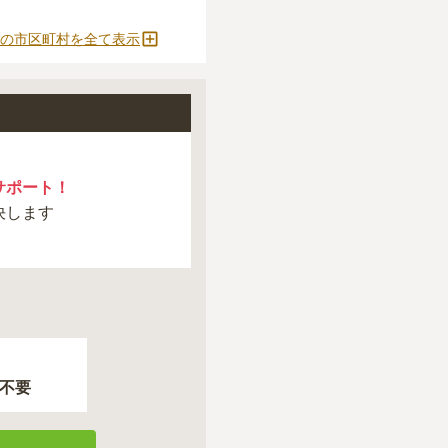
の市区町村を全て表示
サポート！
決します
不要