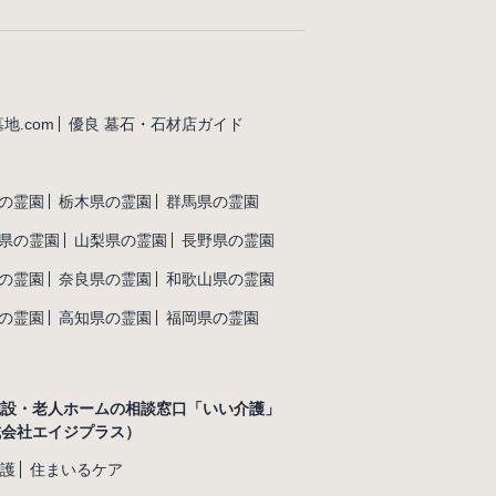
地.com
優良 墓石・石材店ガイド
の霊園
栃木県の霊園
群馬県の霊園
県の霊園
山梨県の霊園
長野県の霊園
の霊園
奈良県の霊園
和歌山県の霊園
の霊園
高知県の霊園
福岡県の霊園
施設・老人ホームの相談窓口「いい介護」
式会社エイジプラス）
護
住まいるケア