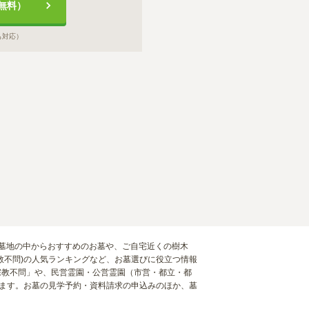
無料）
も対応）
霊園・墓地の中からおすすめのお墓や、ご自宅近くの樹木
教不問)の人気ランキングなど、お墓選びに役立つ情報
宗教不問」や、民営霊園・公営霊園（市営・都立・都
せます。お墓の見学予約・資料請求の申込みのほか、墓