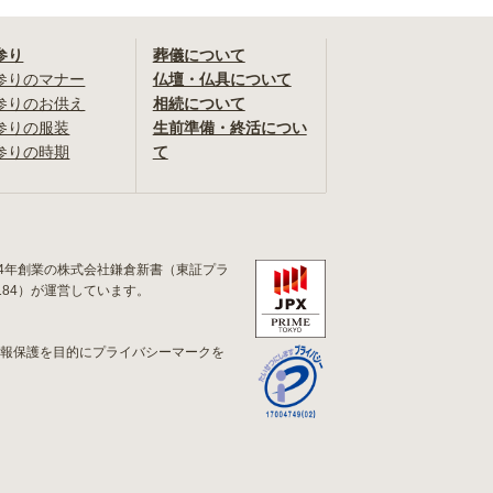
参り
葬儀について
参りのマナー
仏壇・仏具について
参りのお供え
相続について
参りの服装
生前準備・終活につい
参りの時期
て
84年創業の株式会社鎌倉新書（東証プラ
184）が運営しています。
情報保護を目的にプライバシーマークを