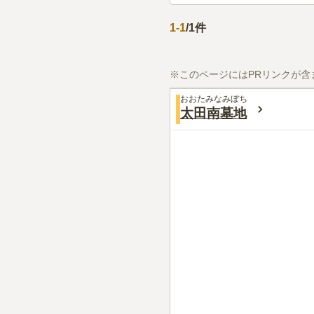
1
-
1
/
1
件
※このページにはPRリンクが含
おおたみなみぼち
太田南墓地