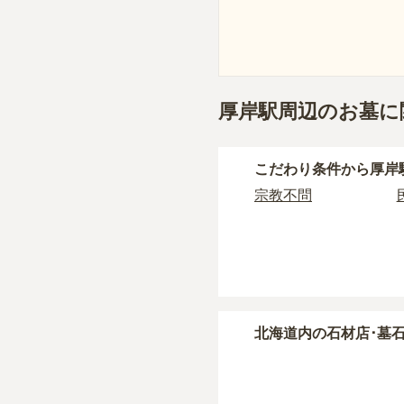
厚岸駅周辺のお墓に
こだわり条件から
厚岸
宗教不問
北海道
内の石材店･墓