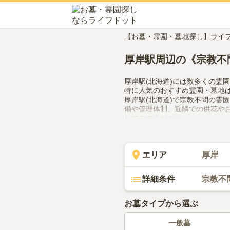
【お墓・霊園・墓地探し】ライ
厚岸駅周辺の《宗教不
厚岸駅(北海道)には数多くの霊
特に人気のおすすめ霊園・墓地
厚岸駅(北海道)で宗教不問の霊
備や管理体制、近隣での供花や
してみてください。
エリア
厚岸
詳細条件
宗教不
お墓タイプから選ぶ
一般墓