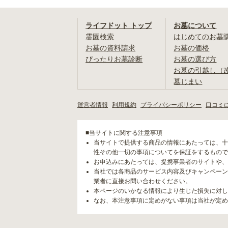
ライフドット トップ
お墓について
霊園検索
はじめてのお墓
お墓の資料請求
お墓の価格
ぴったりお墓診断
お墓の選び方
お墓の引越し（
墓じまい
運営者情報
利用規約
プライバシーポリシー
口コミ
■当サイトに関する注意事項
当サイトで提供する商品の情報にあたっては、十
性その他一切の事項についてを保証をするもので
お申込みにあたっては、提携事業者のサイトや、
当社では各商品のサービス内容及びキャンペーン
業者に直接お問い合わせください。
本ページのいかなる情報により生じた損失に対し
なお、本注意事項に定めがない事項は当社が定め