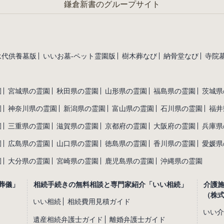
鎌倉新書のグループサイト
永代供養墓版
いいお墓-ペット霊園版
樹木葬なび
納骨堂なび
寺院墓
園
宮城県の霊園
秋田県の霊園
山形県の霊園
福島県の霊園
茨城県
園
神奈川県の霊園
新潟県の霊園
富山県の霊園
石川県の霊園
福井
園
三重県の霊園
滋賀県の霊園
京都府の霊園
大阪府の霊園
兵庫県
園
広島県の霊園
山口県の霊園
徳島県の霊園
香川県の霊園
愛媛県
園
大分県の霊園
宮崎県の霊園
鹿児島県の霊園
沖縄県の霊園
葬儀」
相続手続きの無料相談と専門家紹介「いい相続」
介護
（株
いい相続
相続費用見積ガイド
いい介
遺産相続弁護士ガイド
離婚弁護士ガイド