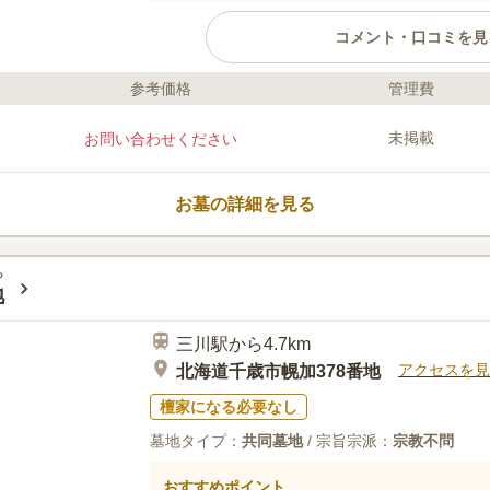
コメント・口コミを見
参考価格
管理費
ライフドット編集部のコメント
実り豊かな田畑が並ぶ静かな場所にあ
未掲載
お問い合わせください
学校が近いので生徒たちの元気な様子
気持ちになります。 近くには室蘭本
が見えるので、鉄道ファンの方におす
お墓の詳細を見る
店も並んでいるので、お参りした後に
もできます。
口コミ評価
この霊園はまだ誰からも評価されていません。
ち
地
三川駅から4.7km
アクセスを見
北海道千歳市幌加378番地
檀家になる必要なし
墓地タイプ：
共同墓地
/ 宗旨宗派：
宗教不問
おすすめポイント