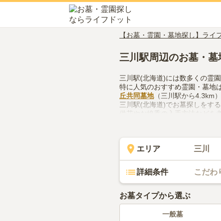
【お墓・霊園・墓地探し】ライ
三川駅周辺のお墓・墓
三川駅(北海道)には数多くの霊
特に人気のおすすめ霊園・墓地
丘共同墓地
（三川駅から4.3k
三川駅(北海道)でお墓探しをす
供花やお線香の入手方法などを
エリア
三川
詳細条件
こだわ
お墓タイプから選ぶ
一般墓