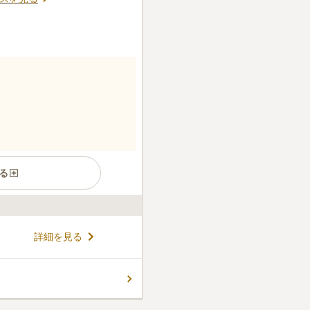
る
々に囲まれた墓地を爽やかに
詳細を見る
ショッピングセンターや公園が
楽しめます。 墓地の近く線路
方の終の棲家におすすめで
コメントの続きを読む
、車でのお参りもしやすいで