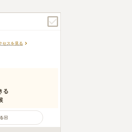
クセスを見る
きる
候
る