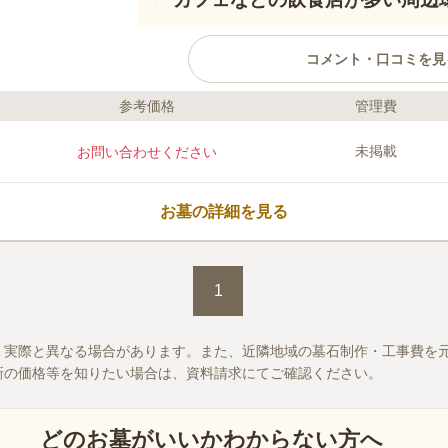
コメント・口コミを見
参考価格
管理費
ライフドット編集部のコメント
都会に近く便利な立地ながらも、田舎
未掲載
お問い合わせください
ている由仁町にある公営墓地です。 3
て、基本は使用する方1人につき1区
れたときは2区画まで使用できます。 
お墓の詳細を見る
はじめとして、鹿やマンモスの模型が
りの後に立ち寄れる観光スポットが多
口コミ評価
す。
この霊園はまだ誰からも評価されていません。
1
、実際と異なる場合があります。また、近隣地域の墓石制作・工事費を
新の価格等を知りたい場合は、資料請求にてご確認ください。
どのお墓がいいかわからない方へ