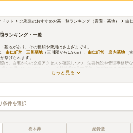
フドット
北海道のおすすめお墓一覧ランキング（霊園・墓地）
由
地
ランキング・一覧
園・墓地があり、その種類や費用はさまざまです。
は、
由仁町営 三川墓地
（三川駅から1.9km）、
由仁町営 岩内墓地
（古
m）が挙げられます。
る際は、自宅からの交通アクセスを確認しつつ、法要施設や管理事務所
考慮して選ぶとよいでしょう。資料請求や見学予約が無料でできますの
もっと見る
り条件を選択
樹木葬
納骨堂