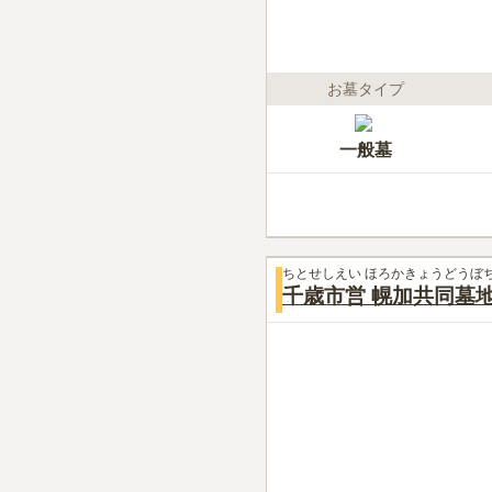
お墓タイプ
一般墓
ちとせしえい ほろかきょうどうぼ
千歳市営 幌加共同墓