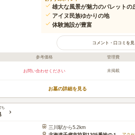
雄大な風景が魅力のパレットの
アイヌ民族ゆかりの地
体験施設が豊富
コメント・口コミを見
参考価格
管理費
ライフドット編集部のコメント
千歳市が運営する公営墓地のひとつで
未掲載
お問い合わせください
にあり、大自然を満喫できます。 条
はじめ、どのような宗教の方でもお墓
千歳カントリークラブやその他観光ス
お墓の詳細を見る
り、お墓参りのあとも千歳市でレジャ
便利です。
口コミ評価
この霊園はまだ誰からも評価されていません。
ぼち
地
三川駅から5.2km
アクセ
北海道千歳市協和1305番地の１