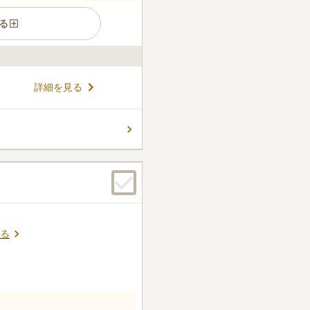
る
る公営墓園です。 小学校や中
詳細を見る
も垣間見られ、ほほえましい
線が通っていて電車が通る様子
すめです。 国道沿いには飲食
コメントの続きを読む
みんなで食事をして帰ること
る