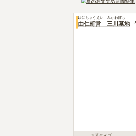
ゆにちょうえい みかわぼち
由仁町営 三川墓地
お墓タイプ