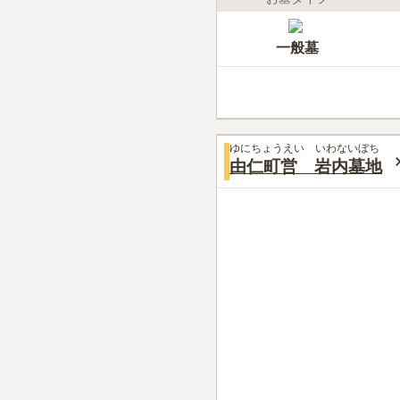
一般墓
ゆにちょうえい いわないぼち
由仁町営 岩内墓地