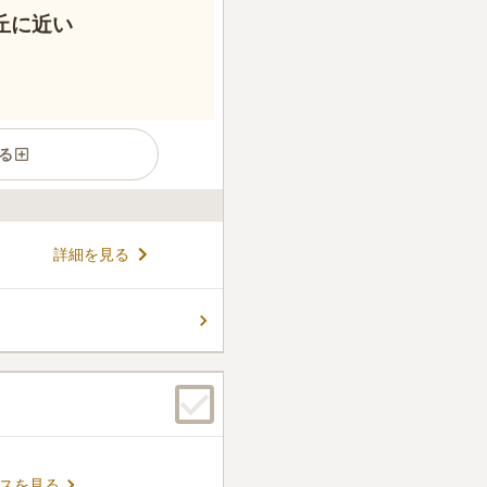
丘に近い
る
す。 市街地から離れたところ
詳細を見る
件はありますが、無宗教の方を
を建てられます。 周辺には新
ポットに体験スポットもあ
コメントの続きを読む
ーを楽しめます。 車を使うと
スを見る