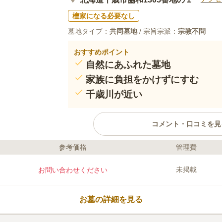
檀家になる必要なし
墓地タイプ：
共同墓地
/ 宗旨宗派：
宗教不問
おすすめポイント
自然にあふれた墓地
家族に負担をかけずにすむ
千歳川が近い
コメント・口コミを見
参考価格
管理費
ライフドット編集部のコメント
千歳川の流域が近く清らかな空気が木
未掲載
お問い合わせください
吹き抜けます。 駅の近くまで行くと
あるのでお買い物やお子様との遊びを
があり電車が通るので、電車が好きな
お墓の詳細を見る
す。 国道234号線が通っているので
す。
口コミ評価