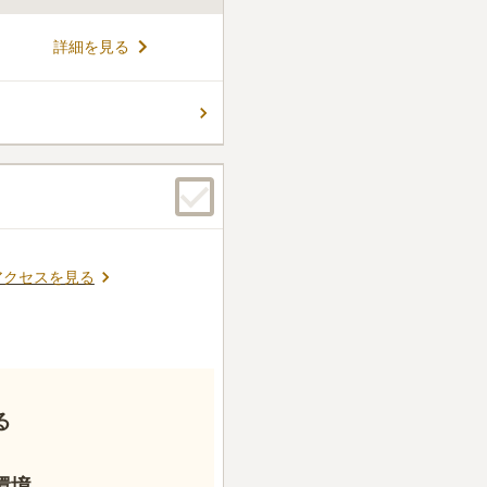
がり田舎の良さも感じられる
詳細を見る
、墓地名が書かれた看板がある
用権者おひとりにつき1区画
使用可能です。 町内には
コメントの続きを読む
直売所が併設された温泉施設
しょう。
アクセスを見る
る
環境