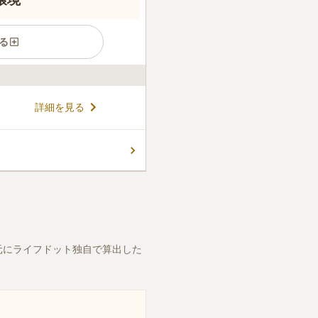
る
らしいのどかな風景が広がっ
詳細を見る
.3㎡の区画が用意されてい
画ですが、特別に必要と認めら
町内には英国式庭園・温泉を
コメントの続きを読む
ある図書館もあります。 お参
くあるのも嬉しいポイントで
元にライフドット独自で算出した