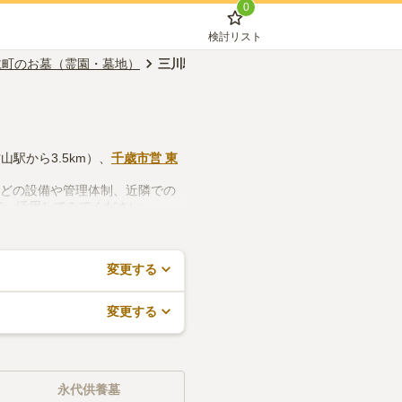
0
検討リスト
仁町のお墓（霊園・墓地）
三川駅のお墓（霊園・墓地）
山駅から3.5km）、
千歳市営 東
などの設備や管理体制、近隣での
で、活用してみてください。
変更する
変更する
永代供養墓