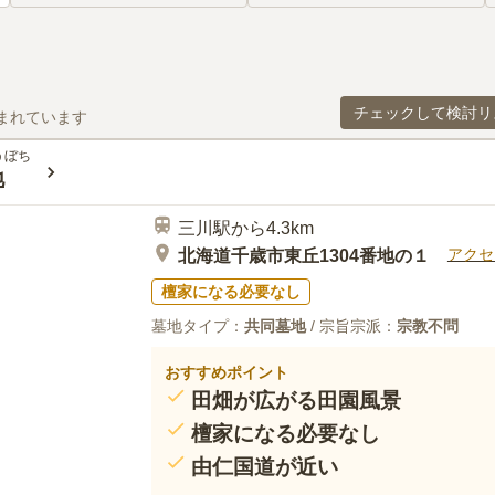
チェックして検討リ
まれています
うぼち
地
三川駅から4.3km
アクセ
北海道千歳市東丘1304番地の１
檀家になる必要なし
墓地タイプ：
共同墓地
/ 宗旨宗派：
宗教不問
おすすめポイント
田畑が広がる田園風景
檀家になる必要なし
由仁国道が近い