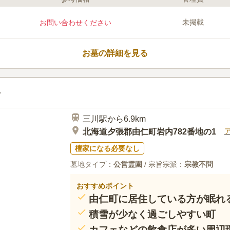
ライフドット編集部のコメント
都会に近いですが、のどかな風景が広
未掲載
お問い合わせください
由仁町の公営墓地です。 入り口には
ため迷うことがありません。 墓地は使
が基本ですが、特別な場合は2区画まで
お墓の詳細を見る
広々とした英国式庭園や、新鮮野菜の
もあるので立ち寄ってみるのも良いで
口コミ評価
この霊園はまだ誰からも評価されていません。
三川駅から6.9km
北海道夕張郡由仁町岩内782番地の1
檀家になる必要なし
墓地タイプ：
公営霊園
/ 宗旨宗派：
宗教不問
おすすめポイント
由仁町に居住している方が眠れ
積雪が少なく過ごしやすい町
カフェなどの飲食店が多い周辺