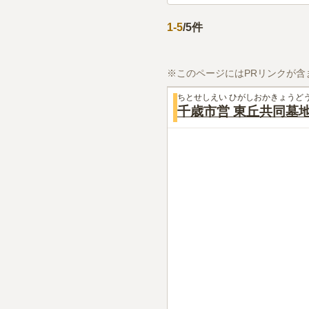
1
-
5
/
5
件
※このページにはPRリンクが含
ちとせしえい ひがしおかきょうど
千歳市営 東丘共同墓