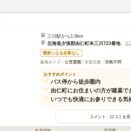
この霊園はまだ誰からも評価されていません。
三川駅から1.9km
ア
北海道夕張郡由仁町本三川723番地
檀家になる必要なし
墓地タイプ：
公営霊園
/ 宗旨宗派：
宗教不問
おすすめポイント
バス停から徒歩圏内
由仁町にお住まいの方が建墓で
いつでも快適にお参りできる気
コメント・口コミを見
参考価格
管理費