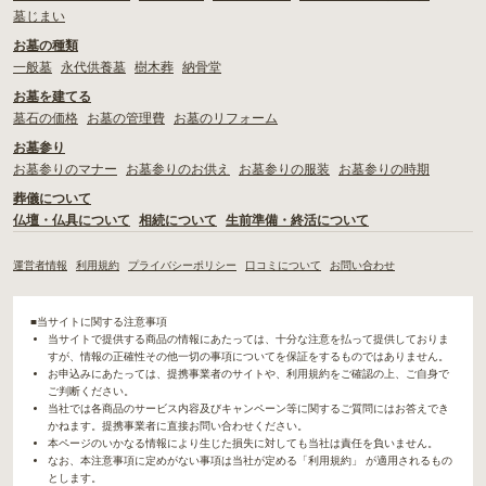
墓じまい
お墓の種類
一般墓
永代供養墓
樹木葬
納骨堂
お墓を建てる
墓石の価格
お墓の管理費
お墓のリフォーム
お墓参り
お墓参りのマナー
お墓参りのお供え
お墓参りの服装
お墓参りの時期
葬儀について
仏壇・仏具について
相続について
生前準備・終活について
運営者情報
利用規約
プライバシーポリシー
口コミについて
お問い合わせ
■当サイトに関する注意事項
当サイトで提供する商品の情報にあたっては、十分な注意を払って提供しておりま
すが、情報の正確性その他一切の事項についてを保証をするものではありません。
お申込みにあたっては、提携事業者のサイトや、利用規約をご確認の上、ご自身で
ご判断ください。
当社では各商品のサービス内容及びキャンペーン等に関するご質問にはお答えでき
かねます。提携事業者に直接お問い合わせください。
本ページのいかなる情報により生じた損失に対しても当社は責任を負いません。
なお、本注意事項に定めがない事項は当社が定める「利用規約」 が適用されるもの
とします。