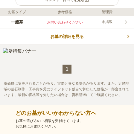
コメント・口コミを見る
お墓タイプ
参考価格
管理費
ライフドット編集部のコメント
暖かい陽光が園内を明るく照らし、自然を感じながら穏やかな気
一般墓
未掲載
お問い合わせください
持ちでお参りすることができるお墓です。利用するには、室蘭市
民の方や過去に室蘭市民であった方などいくつかの条件がありま
お墓の詳細を見る
す。お墓の管理や手入れも行き届いており、綺麗に保たれている
コメントの続きを読む
ので爽やかな気持ちでお参りすることができます。宗教不問なの
で、宗教を気にすることなく申し込むができるのもうれしいぽん
口コミ評価
とです。
この霊園はまだ誰からも評価されていません。
1
価格は変更されることがあり、実際と異なる場合があります。また、近隣地
域の墓石制作・工事費を元にライフドット独自で算出した価格が一部含まれて
います。最新の価格等を知りたい場合は、資料請求にてご確認ください。
どのお墓がいいかわからない方へ
お墓の選び方のご相談を受付けています。
お気軽にお電話ください。