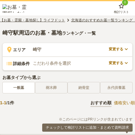
0
検討リスト
【お墓・霊園・墓地探し】ライフドット
北海道のおすすめお墓一覧ランキング
崎守駅周辺のお墓・墓地
ランキング・一覧
変更する
崎守
エリア
変更する
こだわり条件を選択
詳細条件
お墓タイプから選ぶ
一般墓
樹木葬
納骨堂
永代供養墓
1
-
1
/
1
件
おすすめ順
価格安い順
※このページにはPRリンクが含まれています
チェックして検討リストに追加・まとめて資料請求