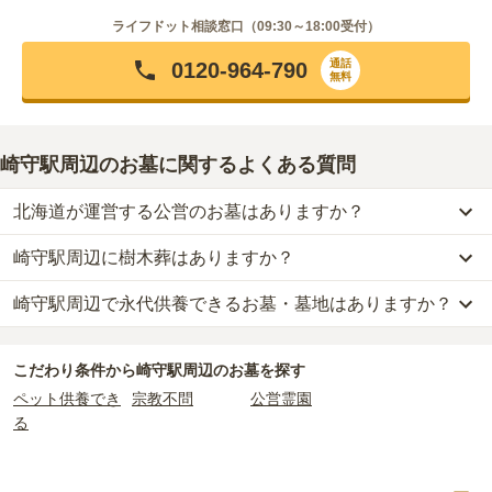
ライフドット相談窓口（
09:30～18:00
受付）
通話
0120-964-790
無料
崎守駅周辺のお墓に関するよくある質問
北海道が運営する公営のお墓はありますか？
崎守駅周辺に樹木葬はありますか？
崎守駅周辺
には、
北海道
が運営する公営の霊園が
1
件あります。
室蘭市営 元室蘭墓地
がそれにあたります。
崎守駅周辺で永代供養できるお墓・墓地はありますか？
崎守駅周辺
には、樹木葬の掲載がありません。
自然葬をお考えの場合は、海洋散骨もご検討ください。
公営霊園は民営の霊園と異なり、契約にあたって応募資格が設けら
崎守駅周辺
には、永代供養の掲載がありません。
れているケースがほとんどです。
こだわり条件から
崎守駅周辺
のお墓を探す
永代供養をお考えの場合は、海洋散骨もご検討ください。
主な条件として、遺骨がすでにある、該当の市区町村に一定年数以
ペット供養でき
宗教不問
公営霊園
上住んでいるなどが挙げられます。
る
条件を満たさない場合は、申し込み自体ができないことも多いた
め、事前の確認が重要です。
契約条件の詳細は、各霊園のページをご確認いただくか、資料請求