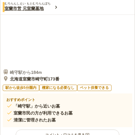
むろらんしえい もとむろらんぼち
室蘭市営 元室蘭墓地
崎守駅から184m
北海道室蘭市崎守町173番
駅から徒歩5分圏内
檀家になる必要なし
ペット供養できる
おすすめポイント
「崎守駅」から近いお墓
室蘭市民の方が利用できるお墓
清潔に管理されたお墓