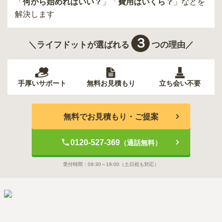
「
何から始めればいい？
」「
費用はいくら？
」などを
解決します
３
＼ライフドットが選ばれる
つの理由／
手厚いサポート
無料お見積もり
立ち会い不要
無料でお見積もり・ご提案
0120-527-369
（通話無料）
受付時間：
09:30～18:00
（土日祝も対応）