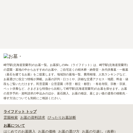
崎守駅(北海道室蘭市)のお墓一覧。お墓探しのlife.（ライフドット）は、崎守駅(北海道室蘭市)
の霊園・墓地の中からおすすめのお墓や、ご自宅近くの樹木葬・納骨堂・永代供養墓・一般墓
（墓石を建てるお墓）をご提案します。地域別の墓地一覧、費用相場、人気ランキングなど、
お墓選びに役立つ情報が満載。お墓の評判・口コミや、詳細な交通アクセス・地図、料金・値
段もご覧いただけます。民営霊園・公営霊園（市営・都立・都営）・有名寺院、宗教・宗派、
ペット供養など、さまざまな特徴から比較して崎守駅(北海道室蘭市)のお墓を探せます。お墓
の見学予約・資料請求の申込みのほか、墓石購入、お墓の移設、墓じまい後の遺骨の移動先・
移す方法についても気軽にご相談ください。
ライフドット トップ
霊園検索
お墓の資料請求
ぴったりお墓診断
お墓について
はじめてのお墓購入
お墓の価格
お墓の選び方
お墓の引越し（改葬）