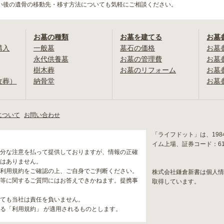
い後の遺骨の移動先・移す方法についても気軽にご相談ください。
お墓の種類
お墓を建てる
お墓
購入
一般墓
墓石の価格
お墓
永代供養墓
お墓の管理費
お墓
樹木葬
お墓のリフォーム
お墓
改葬）
納骨堂
お墓
について
お問い合わせ
「ライフドット」は、19
イム上場、証券コード：6
分な注意を払って提供しておりますが、情報の正確
はありません。
利用規約をご確認の上、ご自身でご判断ください。
株式会社鎌倉新書は個人
等に関するご質問にはお答えできかねます。提携事
取得しています。
ても当社は責任を負いません。
る「利用規約」 が適用されるものとします。