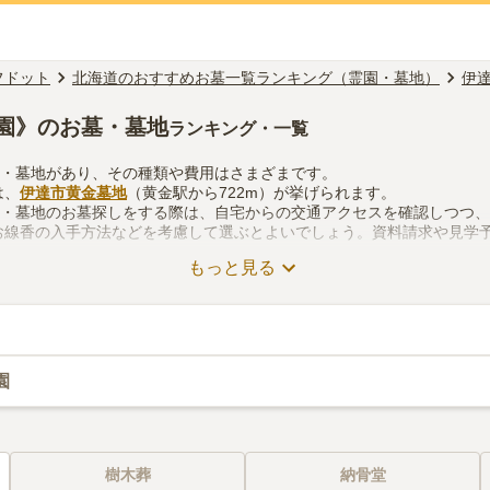
フドット
北海道のおすすめお墓一覧ランキング（霊園・墓地）
伊
園》のお墓・墓地
ランキング・一覧
園・墓地があり、その種類や費用はさまざまです。
は、
伊達市黄金墓地
（黄金駅から722m）が挙げられます。
園・墓地のお墓探しをする際は、自宅からの交通アクセスを確認しつつ
お線香の入手方法などを考慮して選ぶとよいでしょう。資料請求や見学
もっと見る
園
樹木葬
納骨堂