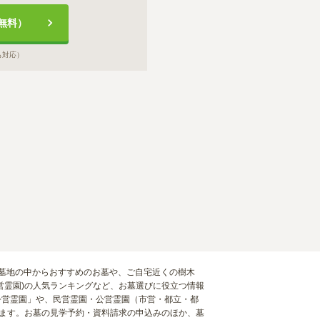
無料）
も対応）
霊園・墓地の中からおすすめのお墓や、ご自宅近くの樹木
営霊園)の人気ランキングなど、お墓選びに役立つ情報
公営霊園」や、民営霊園・公営霊園（市営・都立・都
せます。お墓の見学予約・資料請求の申込みのほか、墓