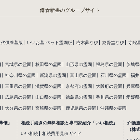
鎌倉新書のグループサイト
永代供養墓版
いいお墓-ペット霊園版
樹木葬なび
納骨堂なび
寺院墓
園
宮城県の霊園
秋田県の霊園
山形県の霊園
福島県の霊園
茨城県
園
神奈川県の霊園
新潟県の霊園
富山県の霊園
石川県の霊園
福井
園
三重県の霊園
滋賀県の霊園
京都府の霊園
大阪府の霊園
兵庫県
園
広島県の霊園
山口県の霊園
徳島県の霊園
香川県の霊園
愛媛県
園
大分県の霊園
宮崎県の霊園
鹿児島県の霊園
沖縄県の霊園
葬儀」
相続手続きの無料相談と専門家紹介「いい相続」
介護
（株
いい相続
相続費用見積ガイド
いい介