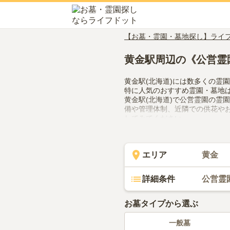
【お墓・霊園・墓地探し】ライ
黄金駅周辺の《公営霊
黄金駅(北海道)には数多くの霊
特に人気のおすすめ霊園・墓地
黄金駅(北海道)で公営霊園の霊
備や管理体制、近隣での供花や
してみてください。
エリア
黄金
詳細条件
公営霊
お墓タイプから選ぶ
一般墓