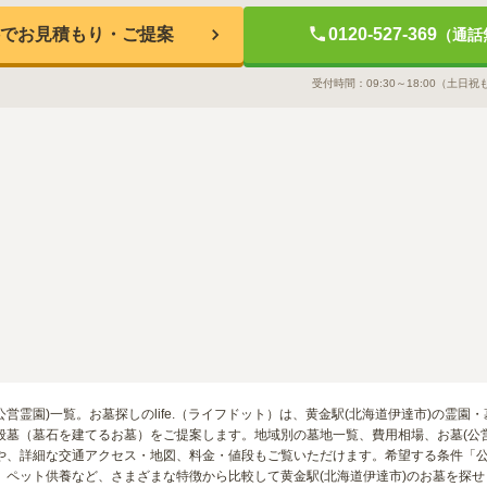
でお見積もり・ご提案
0120-527-369
（通話
受付時間：
09:30～18:00
（土日祝
(公営霊園)一覧。お墓探しのlife.（ライフドット）は、黄金駅(北海道伊達市)の
般墓（墓石を建てるお墓）をご提案します。地域別の墓地一覧、費用相場、お墓(公
や、詳細な交通アクセス・地図、料金・値段もご覧いただけます。希望する条件「
、ペット供養など、さまざまな特徴から比較して黄金駅(北海道伊達市)のお墓を探