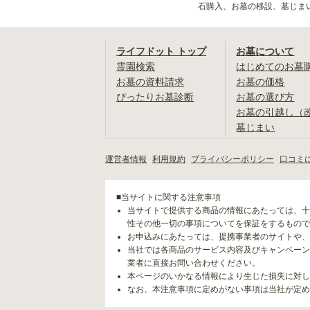
石購入、お墓の移設、墓じま
ライフドット トップ
お墓について
霊園検索
はじめてのお墓
お墓の資料請求
お墓の価格
ぴったりお墓診断
お墓の選び方
お墓の引越し（
墓じまい
運営者情報
利用規約
プライバシーポリシー
口コミ
■当サイトに関する注意事項
当サイトで提供する商品の情報にあたっては、十
性その他一切の事項についてを保証をするもので
お申込みにあたっては、提携事業者のサイトや、
当社では各商品のサービス内容及びキャンペーン
業者に直接お問い合わせください。
本ページのいかなる情報により生じた損失に対し
なお、本注意事項に定めがない事項は当社が定め