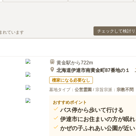
チェックして検討リ
まれています
黄金駅から722m
北海道伊達市南黄金町87番地の１
檀家になる必要なし
墓地タイプ：
公営霊園
/ 宗旨宗派：
宗教不問
おすすめポイント
バス停から歩いて行ける
伊達市にお住まいの方が眠れ
かぜの子ふれあい公園が近い