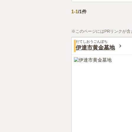
1
-
1
/
1
件
※このページにはPRリンクが含
だてしおうごんぼち
伊達市黄金墓地