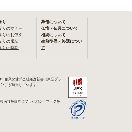
参り
葬儀について
参りのマナー
仏壇・仏具について
参りのお供え
相続について
参りの服装
生前準備・終活につい
参りの時期
て
84年創業の株式会社鎌倉新書（東証プラ
184）が運営しています。
情報保護を目的にプライバシーマークを