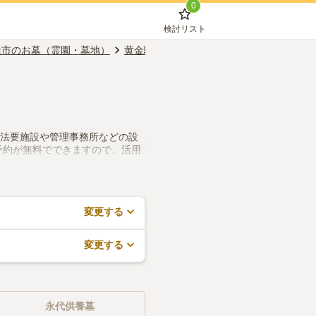
0
検討リスト
達市のお墓（霊園・墓地）
黄金駅のお墓（霊園・墓地）
公営霊園
、法要施設や管理事務所などの設
予約が無料でできますので、活用
変更する
変更する
永代供養墓