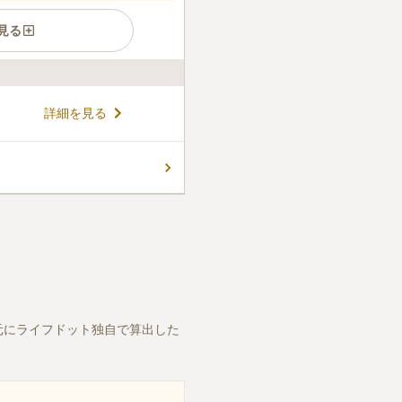
見る
営墓地で、潮風や木々の葉擦
詳細を見る
した方1人につき1ヶ所の利用
な大きさの区画が選べます。
お墓が建立できるのも魅力の
コメントの続きを読む
郵便局」が目印なので、道がわ
。
ん。
元にライフドット独自で算出した