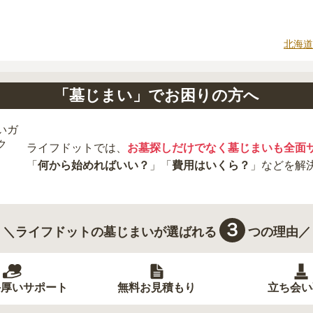
北海道
「墓じまい」でお困りの方へ
ライフドットでは、
お墓探しだけでなく墓じまいも全面
「
何から始めればいい？
」「
費用はいくら？
」などを解
３
＼ライフドットの墓じまいが選ばれる
つの理由／
手厚いサポート
無料お見積もり
立ち会い