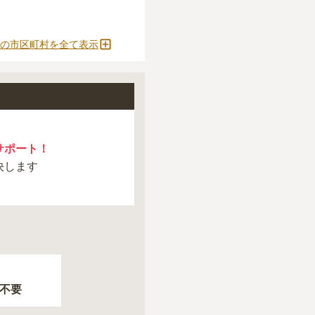
の市区町村を全て表示
サポート！
決します
不要