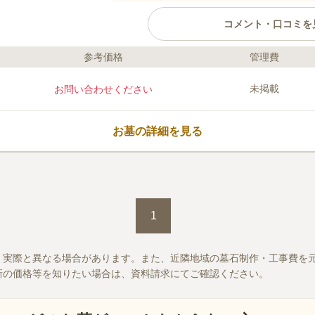
コメント・口コミを
参考価格
管理費
ライフドット編集部のコメント
海と緑に囲まれている伊達市の公
未掲載
お問い合わせください
れの音が心地よい空間です。 申請
が可能で、9㎡以内であれば好き
それぞれの方の希望にピッタリな
お墓の詳細を見る
ひとつです。 近くにある「黄金
かりやすく迷うことはありません
口コミ評価
この霊園はまだ誰からも評価されていませ
1
、実際と異なる場合があります。また、近隣地域の墓石制作・工事費を
新の価格等を知りたい場合は、資料請求にてご確認ください。