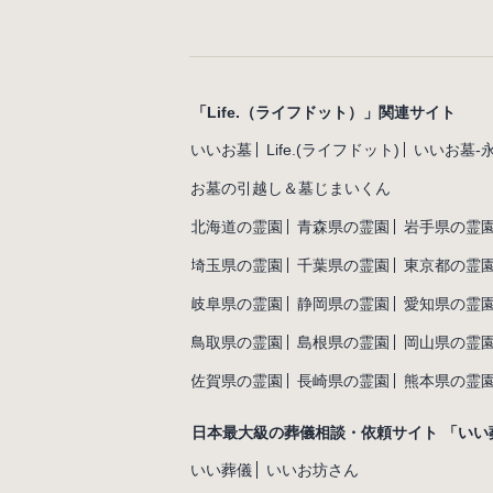
「Life.（ライフドット）」関連サイト
いいお墓
Life.(ライフドット)
いいお墓-
お墓の引越し＆墓じまいくん
北海道の霊園
青森県の霊園
岩手県の霊
埼玉県の霊園
千葉県の霊園
東京都の霊
岐阜県の霊園
静岡県の霊園
愛知県の霊
鳥取県の霊園
島根県の霊園
岡山県の霊
佐賀県の霊園
長崎県の霊園
熊本県の霊
日本最大級の葬儀相談・依頼サイト 「いい
いい葬儀
いいお坊さん