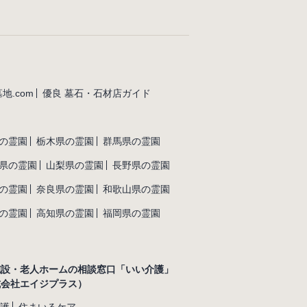
地.com
優良 墓石・石材店ガイド
の霊園
栃木県の霊園
群馬県の霊園
県の霊園
山梨県の霊園
長野県の霊園
の霊園
奈良県の霊園
和歌山県の霊園
の霊園
高知県の霊園
福岡県の霊園
施設・老人ホームの相談窓口「いい介護」
式会社エイジプラス）
護
住まいるケア