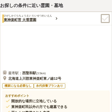
お探しの条件に近い霊園・墓地
ひがしかぐらちょうえい たいせつれいえん
東神楽町営 大雪霊園
最寄駅：
西聖和
駅
(
3.5km
)
北海道上川郡東神楽町東ノ線12号
檀家になる必要なし
永代供養プランあり
おすすめポイント
開放的な場所に立地している
東神楽町民以外の方でも建墓できる