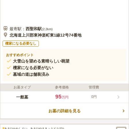
最寄駅：
西聖和
駅
(
2.2km
)
北海道上川郡東神楽町東1線12号74番地
檀家になる必要なし
おすすめポイント
大雪山を望める素晴らしい眺望
檀家になる必要がない
墓域の道は舗装済み
お墓タイプ
参考価格
管理費
95
一般墓
0円
万円
お墓の詳細を見る
あさひかわしえい あさひやまきょうどうぼち