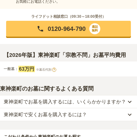
お気軽にお電話ください。
ライフドット相談窓口（
09:30～18:00
受付）
通話
0120-964-790
無料
【2026年版】東神楽町「宗教不問」お墓平均費用
63万円
一般墓：
※墓石代別
?
東神楽町のお墓に関するよくある質問
東神楽町でお墓を購入するには、いくらかかりますか？
東神楽町で安くお墓を購入するには？
東神楽町
での購入費用の目安は、
一般墓が約238万円
です。
一般墓を建てる場合は、「永代使用料（土地代）」と「墓石代」の
東神楽町
で一番安価な
お墓
は、
東神楽町営 大雪霊園
の
一般墓
で、
2つが主な費用となります。
47万円
(墓石代別)
からお求めいただけます。
東神楽町
の一般墓の永代使用料の平均は
63万円
で、墓石代は
北海道
こだわり条件から
東神楽町
のお墓を探す