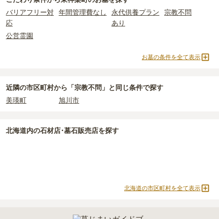
一般的に最も費用を抑えられるのは、他の方のご遺骨と一緒に埋葬
の平均
175万円
です。いずれも区画の広さや墓石の大きさ・素材に
バリアフリー対
年間管理費なし
永代供養プラン
宗教不問
する
「合祀墓（ごうしぼ）」
と呼ばれるタイプです。個別のお墓に
よって変わります。
応
あり
比べて省スペースで管理の手間がかからないため、費用が安く設定
公営霊園
されています。
なお、お墓によっては以下の費用が別途かかる場合があります。
価格の目安は、1名あたり5万円〜30万円程度です。
・
開眼法要の費用
：お墓を新しく建てた際に行う儀式のための費
お墓の条件を全て表示
用。僧侶に渡すお布施がかかります。
東神楽町
で安価なお墓を探したい場合は、
価格の安い順
で並び替え
・
納骨式の費用
：お墓に遺骨を納める儀式のための費用。僧侶に渡
てお墓を探すのがおすすめです。
すお布施、会食などの費用がかかります。
近隣の市区町村から
「宗教不問」と
同じ条件で探す
・
年間管理費
：お墓の管理費。契約後、毎年発生するケースがあり
美瑛町
旭川市
ます。
正確な費用は、区画や石材の選び方によって大きく変わるため、見
北海道
内の石材店･墓石販売店を探す
積もりを取るまで確定しません。
現地見学では、担当者に「提示金額以外にかかる費用はないか」を
必ず確認することをおすすめします。
現地への見学が難しい場合は、資料請求でも各霊園の詳しい料金案
内を取り寄せることができます。
北海道の市区町村を全て表示