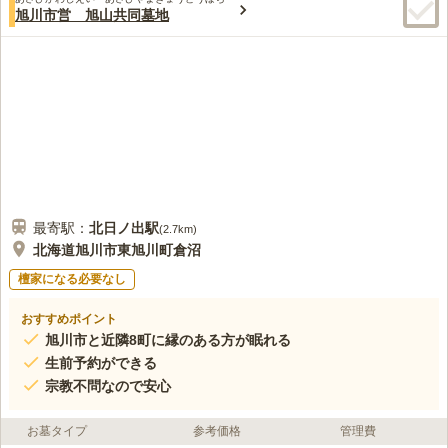
旭川市営 旭山共同墓地
最寄駅：
北日ノ出
駅
(
2.7km
)
北海道旭川市東旭川町倉沼
檀家になる必要なし
おすすめポイント
旭川市と近隣8町に縁のある方が眠れる
生前予約ができる
宗教不問なので安心
お墓タイプ
参考価格
管理費