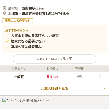
最寄駅：
西聖和
駅
(
2.2km
)
北海道上川郡東神楽町東1線12号74番地
檀家になる必要なし
おすすめポイント
大雪山を望める素晴らしい眺望
檀家になる必要がない
墓域の道は舗装済み
コメント・口コミを見る
お墓タイプ
参考価格
管理費
ライフドット編集部のコメント
旭川空港線沿いにある町営霊園です。 「大雪霊園」の隣にあ
95
一般墓
0円
万円
り、「神楽寺」も近い神聖な場所です。 大雪山を望むことがで
きる素晴らしい眺望も魅力のひとつです。 駐車場は広々として
お墓の詳細を見る
おり、十分なスペースが確保されているので人が多い時期でも大
コメントの続きを読む
丈夫です。 あずまやがあるので、故人の傍でゆっくりと過ごす
ことができるのも嬉しいポイントと言えます。
口コミ評価
この霊園はまだ誰からも評価されていません。