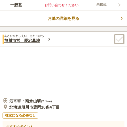
一般墓
未掲載
お問い合わせください
お墓の詳細を見る
あさひかわしえい あたごぼち
旭川市営 愛宕墓地
最寄駅：
南永山
駅
(
2.6km
)
北海道旭川市豊岡10条4丁目
檀家になる必要なし
おすすめポイント