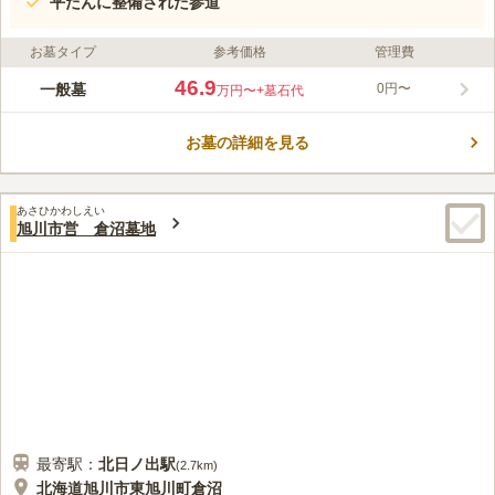
平たんに整備された参道
お墓タイプ
参考価格
管理費
46.9
一般墓
0円〜
万円〜
+墓石代
お墓の詳細を見る
あさひかわしえい
旭川市営 倉沼墓地
最寄駅：
北日ノ出
駅
(
2.7km
)
北海道旭川市東旭川町倉沼