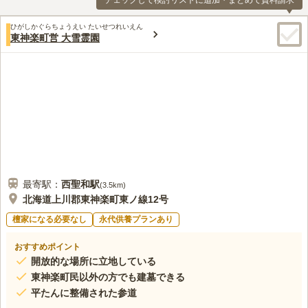
チェックして検討リストに追加・まとめて資料請求
ひがしかぐらちょうえい たいせつれいえん
東神楽町営 大雪霊園
最寄駅：
西聖和
駅
(
3.5km
)
北海道上川郡東神楽町東ノ線12号
檀家になる必要なし
永代供養プランあり
おすすめポイント
開放的な場所に立地している
東神楽町民以外の方でも建墓できる
平たんに整備された参道