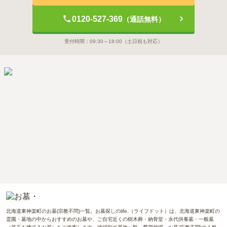
0120-527-369
（通話無料）
受付時間：
09:30～18:00
（土日祝も対応）
北海道東神楽町のお墓(宗教不問)一覧。お墓探しのlife.（ライフドット）は、北海道東神楽町の
霊園・墓地の中からおすすめのお墓や、ご自宅近くの樹木葬・納骨堂・永代供養墓・一般墓