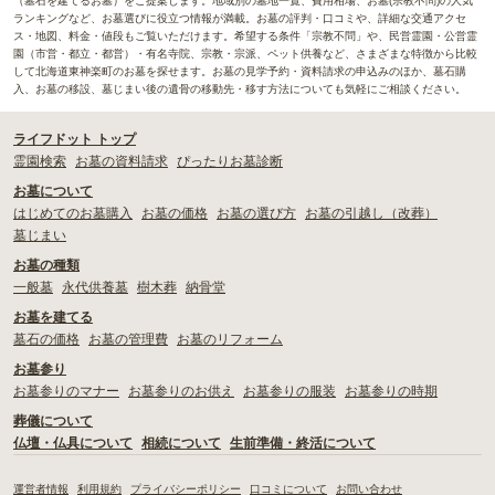
（墓石を建てるお墓）をご提案します。地域別の墓地一覧、費用相場、お墓(宗教不問)の人気
ランキングなど、お墓選びに役立つ情報が満載。お墓の評判・口コミや、詳細な交通アクセ
ス・地図、料金・値段もご覧いただけます。希望する条件「宗教不問」や、民営霊園・公営霊
園（市営・都立・都営）・有名寺院、宗教・宗派、ペット供養など、さまざまな特徴から比較
して北海道東神楽町のお墓を探せます。お墓の見学予約・資料請求の申込みのほか、墓石購
入、お墓の移設、墓じまい後の遺骨の移動先・移す方法についても気軽にご相談ください。
ライフドット トップ
霊園検索
お墓の資料請求
ぴったりお墓診断
お墓について
はじめてのお墓購入
お墓の価格
お墓の選び方
お墓の引越し（改葬）
墓じまい
お墓の種類
一般墓
永代供養墓
樹木葬
納骨堂
お墓を建てる
墓石の価格
お墓の管理費
お墓のリフォーム
お墓参り
お墓参りのマナー
お墓参りのお供え
お墓参りの服装
お墓参りの時期
葬儀について
仏壇・仏具について
相続について
生前準備・終活について
運営者情報
利用規約
プライバシーポリシー
口コミについて
お問い合わせ