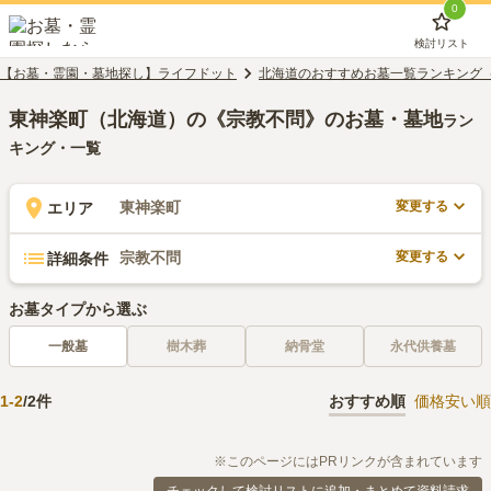
0
検討リスト
【お墓・霊園・墓地探し】ライフドット
北海道のおすすめお墓一覧ランキング
東神楽町（北海道）の《宗教不問》のお墓・墓地
ラン
キング・一覧
変更する
東神楽町
エリア
変更する
宗教不問
詳細条件
お墓タイプから選ぶ
一般墓
樹木葬
納骨堂
永代供養墓
1
-
2
/
2
件
おすすめ順
価格安い順
※このページにはPRリンクが含まれています