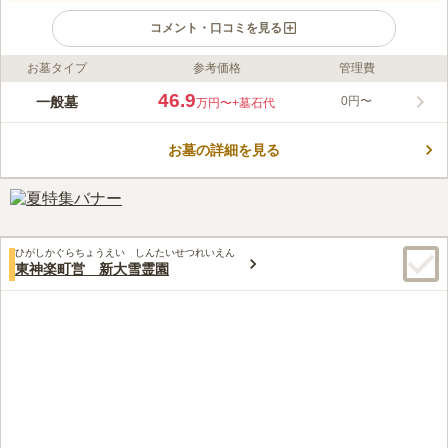
コメント・口コミを見る
お墓タイプ
参考価格
管理費
ライフドット編集部のコメント
2452区画の墓所では、和式型や洋式型、自由デザインのお墓を
46.9
一般墓
0円〜
万円〜
+墓石代
建てられます。 区域は5㎡から12㎡までと広く、予算に合わせて
選ぶことができることも魅力です。 区画ごとに水汲み場がある
お墓の詳細を見る
ので、お墓のお掃除の際に移動する手間がなく便利です。 設備
コメントの続きを読む
の整った管理棟では、ゆっくりと休憩することができます。 参
道が広くお墓の近くまで車で行けるのも嬉しいポイントです。
口コミ評価
2.8
みんなの評価
口コミ
1
件
40代
男性
ひがしかぐらちょうえい しんたいせつれいえん
口コミの続きを読む
東神楽町営 新大雪霊園