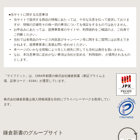
■当サイトに関する注意事項
当サイトで提供する商品の情報にあたっては、十分な注意を払って提供しておりま
すが、情報の正確性その他一切の事項についてを保証をするものではありません。
お申込みにあたっては、提携事業者のサイトや、利用規約をご確認の上、ご自身で
ご判断ください。
当社では各商品のサービス内容及びキャンペーン等に関するご質問にはお答えでき
かねます。提携事業者に直接お問い合わせください。
本ページのいかなる情報により生じた損失に対しても当社は責任を負いません。
なお、本注意事項に定めがない事項は当社が定める「利用規約」 が適用されるもの
とします。
「ライフドット」は、1984年創業の株式会社鎌倉新書（東証プライム上
場、証券コード：6184）が運営しています。
株式会社鎌倉新書は個人情報保護を目的にプライバシーマークを取得してい
ます。
鎌倉新書のグループサイト