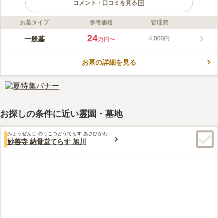
コメント・口コミを見る
お墓タイプ
参考価格
管理費
ライフドット編集部のコメント
雄大な山々を望み、旭川の街並みを見下ろすことができる霊園で
24
一般墓
4,000円
万円〜
す。 故郷の街並みを眺めながら、心地良い眠りにつくことがで
きます。 区画は4.875㎡から15.75㎡ものゆとりある広さで、規
お墓の詳細を見る
格墓所と自由墓所があります。 オーダーメイドのお墓を建てる
コメントの続きを読む
ことができるので、オリジナルに拘りたい方にもおすすめです。
口コミ評価
この霊園はまだ誰からも評価されていません。
お探しの条件に近い霊園・墓地
みょうぜんじ のうこつどうてらす あさひかわ
妙善寺 納骨堂てらす 旭川