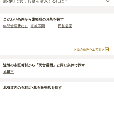
鷹栖町で安くお墓を購入するには？
鷹栖町
での購入費用の目安は、
一般墓が約213万円
です。
一般墓を建てる場合は、「永代使用料（土地代）」と「墓石代」の
鷹栖町
で一番安価な
お墓
は、
ひばりが丘霊園
の
一般墓
で、
24万円
か
2つが主な費用となります。
らお求めいただけます。
鷹栖町
の一般墓の永代使用料の平均は
38万円
で、墓石代は
北海道の
こだわり条件から
鷹栖町
のお墓を探す
一般的に最も費用を抑えられるのは、他の方のご遺骨と一緒に埋葬
平均
175万円
です。いずれも区画の広さや墓石の大きさ・素材によ
年間管理費なし
宗教不問
民営霊園
する
「合祀墓（ごうしぼ）」
と呼ばれるタイプです。個別のお墓に
って変わります。
比べて省スペースで管理の手間がかからないため、費用が安く設定
されています。
なお、お墓によっては以下の費用が別途かかる場合があります。
価格の目安は、1名あたり5万円〜30万円程度です。
・
開眼法要の費用
：お墓を新しく建てた際に行う儀式のための費
お墓の条件を全て表示
用。僧侶に渡すお布施がかかります。
鷹栖町
で安価なお墓を探したい場合は、
価格の安い順
で並び替えて
・
納骨式の費用
：お墓に遺骨を納める儀式のための費用。僧侶に渡
お墓を探すのがおすすめです。
すお布施、会食などの費用がかかります。
近隣の市区町村から
「民営霊園」と
同じ条件で探す
・
年間管理費
：お墓の管理費。契約後、毎年発生するケースがあり
旭川市
ます。
正確な費用は、区画や石材の選び方によって大きく変わるため、見
北海道
内の石材店･墓石販売店を探す
積もりを取るまで確定しません。
現地見学では、担当者に「提示金額以外にかかる費用はないか」を
必ず確認することをおすすめします。
現地への見学が難しい場合は、資料請求でも各霊園の詳しい料金案
内を取り寄せることができます。