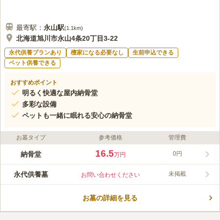
最寄駅：
永山
駅
(
1.1km
)
北海道旭川市永山4条20丁目3-22
永代供養プランあり
檀家になる必要なし
生前申込できる
ペット供養できる
おすすめポイント
明るく快適な屋内納骨堂
多彩な設備
ペットも一緒に眠れる安心の納骨堂
お墓タイプ
参考価格
管理費
16.5
納骨堂
0円
万円
永代供養墓
未掲載
お問い合わせください
お墓の詳細を見る