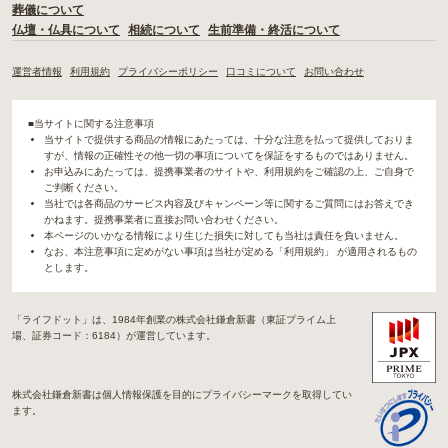
葬儀について
仏壇・仏具について
相続について
生前準備・終活について
運営者情報
利用規約
プライバシーポリシー
口コミについて
お問い合わせ
■当サイトに関する注意事項
当サイトで提供する商品の情報にあたっては、十分な注意を払って提供しておりま
すが、情報の正確性その他一切の事項についてを保証をするものではありません。
お申込みにあたっては、提携事業者のサイトや、利用規約をご確認の上、ご自身で
ご判断ください。
当社では各商品のサービス内容及びキャンペーン等に関するご質問にはお答えでき
かねます。提携事業者に直接お問い合わせください。
本ページのいかなる情報により生じた損失に対しても当社は責任を負いません。
なお、本注意事項に定めがない事項は当社が定める「利用規約」 が適用されるもの
とします。
「ライフドット」は、1984年創業の株式会社鎌倉新書（東証プライム上
場、証券コード：6184）が運営しています。
株式会社鎌倉新書は個人情報保護を目的にプライバシーマークを取得してい
ます。