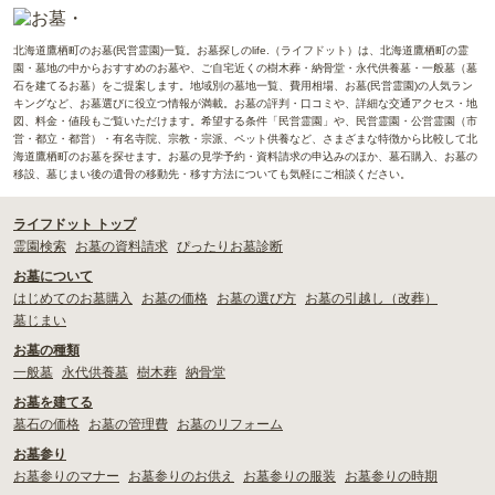
北海道鷹栖町のお墓(民営霊園)一覧。お墓探しのlife.（ライフドット）は、北海道鷹栖町の霊
園・墓地の中からおすすめのお墓や、ご自宅近くの樹木葬・納骨堂・永代供養墓・一般墓（墓
石を建てるお墓）をご提案します。地域別の墓地一覧、費用相場、お墓(民営霊園)の人気ラン
キングなど、お墓選びに役立つ情報が満載。お墓の評判・口コミや、詳細な交通アクセス・地
図、料金・値段もご覧いただけます。希望する条件「民営霊園」や、民営霊園・公営霊園（市
営・都立・都営）・有名寺院、宗教・宗派、ペット供養など、さまざまな特徴から比較して北
海道鷹栖町のお墓を探せます。お墓の見学予約・資料請求の申込みのほか、墓石購入、お墓の
移設、墓じまい後の遺骨の移動先・移す方法についても気軽にご相談ください。
ライフドット トップ
霊園検索
お墓の資料請求
ぴったりお墓診断
お墓について
はじめてのお墓購入
お墓の価格
お墓の選び方
お墓の引越し（改葬）
墓じまい
お墓の種類
一般墓
永代供養墓
樹木葬
納骨堂
お墓を建てる
墓石の価格
お墓の管理費
お墓のリフォーム
お墓参り
お墓参りのマナー
お墓参りのお供え
お墓参りの服装
お墓参りの時期