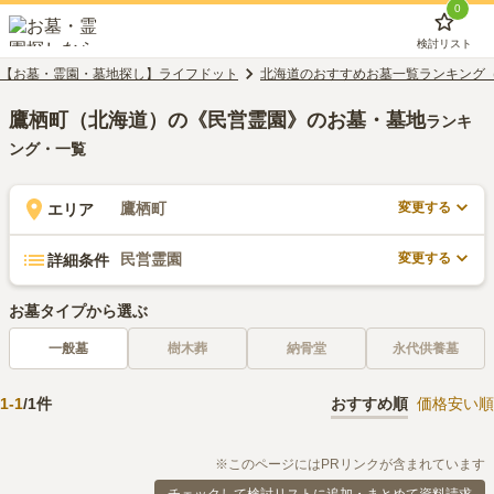
0
検討リスト
【お墓・霊園・墓地探し】ライフドット
北海道のおすすめお墓一覧ランキング
鷹栖町（北海道）の《民営霊園》のお墓・墓地
ランキ
ング・一覧
変更する
鷹栖町
エリア
変更する
民営霊園
詳細条件
お墓タイプから選ぶ
一般墓
樹木葬
納骨堂
永代供養墓
1
-
1
/
1
件
おすすめ順
価格安い順
※このページにはPRリンクが含まれています