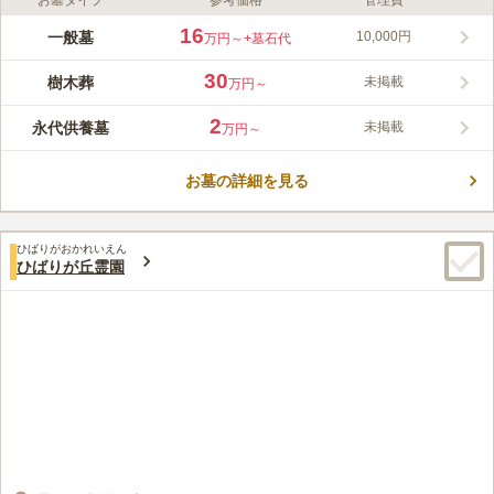
お墓タイプ
参考価格
管理費
16
一般墓
10,000円
万円～
+墓石代
30
樹木葬
未掲載
万円～
2
永代供養墓
未掲載
万円～
お墓の詳細を見る
ひばりがおかれいえん
ひばりが丘霊園