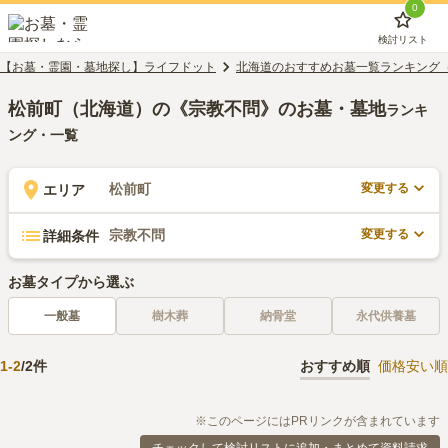
0
検討リスト
【お墓・霊園・墓地探し】ライフドット
北海道のおすすめお墓一覧ランキング
松前町（北海道）の《宗教不問》のお墓・墓地
ランキ
ング・一覧
変更する
松前町
エリア
変更する
宗教不問
詳細条件
お墓タイプから選ぶ
一般墓
樹木葬
納骨堂
永代供養墓
1
-
2
/
2
件
おすすめ順
価格安い順
※このページにはPRリンクが含まれています