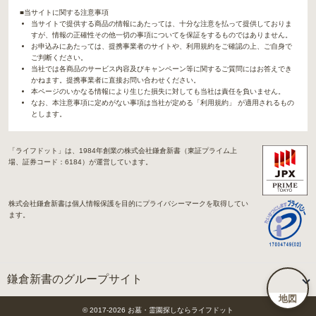
■当サイトに関する注意事項
当サイトで提供する商品の情報にあたっては、十分な注意を払って提供しておりま
すが、情報の正確性その他一切の事項についてを保証をするものではありません。
お申込みにあたっては、提携事業者のサイトや、利用規約をご確認の上、ご自身で
ご判断ください。
当社では各商品のサービス内容及びキャンペーン等に関するご質問にはお答えでき
かねます。提携事業者に直接お問い合わせください。
本ページのいかなる情報により生じた損失に対しても当社は責任を負いません。
なお、本注意事項に定めがない事項は当社が定める「利用規約」 が適用されるもの
とします。
「ライフドット」は、1984年創業の株式会社鎌倉新書（東証プライム上
場、証券コード：6184）が運営しています。
株式会社鎌倉新書は個人情報保護を目的にプライバシーマークを取得してい
ます。
鎌倉新書のグループサイト
地図
「Life.（ライフドット）」関連サイト
© 2017-
2026
お墓・霊園探しならライフドット