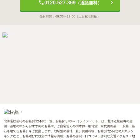
0120-527-369
（通話無料）
受付時間：
09:30～18:00
（土日祝も対応）
北海道松前町のお墓(宗教不問)一覧。お墓探しのlife.（ライフドット）は、北海道松前町の霊
園・墓地の中からおすすめのお墓や、ご自宅近くの樹木葬・納骨堂・永代供養墓・一般墓（墓
石を建てるお墓）をご提案します。地域別の墓地一覧、費用相場、お墓(宗教不問)の人気ラン
キングなど、お墓選びに役立つ情報が満載。お墓の評判・口コミや、詳細な交通アクセス・地