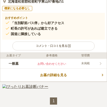
北海道松前郡松前町字東山97番地の1
檀家になる必要なし
おすすめポイント
「当別駅前バス停」から好アクセス
町長の許可があれば建立できる
国道に隣接している
コメント・口コミを見る
お墓タイプ
参考価格
管理費
ライフドット編集部のコメント
朝日共同墓地の使用料は1㎡あたり1,000円とリーズナブルに設定
一般墓
未掲載
お問い合わせください
されています。 家族にお墓の費用負担をかけたくないとお考え
の方におすすめです。 飲食店や商店が点在する松前町の中心部
お墓の詳細を見る
から近く、買い物やご家族揃っての会食に利用できます。 「松
コメントの続きを読む
前するめ」のブランド名で名高いするめの一大産地としても知ら
れています。 お参りのついでに「松前するめ」を購入すること
口コミ評価
ができるのも松前町ならではの魅力です。
この霊園はまだ誰からも評価されていません。
1