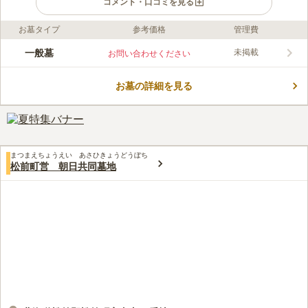
コメント・口コミを見る
お墓タイプ
参考価格
管理費
ライフドット編集部のコメント
北海道最南端に位置する松前町にある公営墓地です。 墓域から
一般墓
未掲載
お問い合わせください
日本海の雄大な姿が目の前に広がる絶景が魅力と言えます。 北
海道でありながら、積雪の少ない温暖な気候に恵まれた地域とし
お墓の詳細を見る
ても知られています。 一年を通して頻繁にお参りをしたいとお
コメントの続きを読む
考えの方に最適です。 水汲み場や駐車場などの設備が充実して
いる所も嬉しいポイントです。
口コミ評価
この霊園はまだ誰からも評価されていません。
まつまえちょうえい あさひきょうどうぼち
松前町営 朝日共同墓地