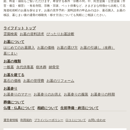
図、料金・値段もご覧いただけます。希望する条件「宗教不問」や、民営霊園・公営霊園（市
営・都立・都営）・有名寺院、宗教・宗派、ペット供養など、さまざまな特徴から比較して北
海道松前町のお墓を探せます。お墓の見学予約・資料請求の申込みのほか、墓石購入、お墓の
移設、墓じまい後の遺骨の移動先・移す方法についても気軽にご相談ください。
ライフドット トップ
霊園検索
お墓の資料請求
ぴったりお墓診断
お墓について
はじめてのお墓購入
お墓の価格
お墓の選び方
お墓の引越し（改葬）
墓じまい
お墓の種類
一般墓
永代供養墓
樹木葬
納骨堂
お墓を建てる
墓石の価格
お墓の管理費
お墓のリフォーム
お墓参り
お墓参りのマナー
お墓参りのお供え
お墓参りの服装
お墓参りの時期
葬儀について
仏壇・仏具について
相続について
生前準備・終活について
運営者情報
利用規約
プライバシーポリシー
口コミについて
お問い合わせ