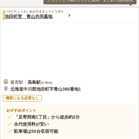
チェックして検討リストに追加・まとめて資料請求
いけだちょうえいあおやまきょうどうぼち
池田町営 青山共同墓地
最寄駅：
高島
駅
(
6.4km
)
北海道中川郡池田町字青山386番地1
檀家になる必要なし
おすすめポイント
「足寄郊南1丁目」から徒歩約2分
永代使用料が安い
駐車場は50台収容可能