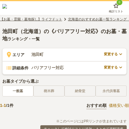
0
検討リスト
【お墓・霊園・墓地探し】ライフドット
北海道のおすすめお墓一覧ランキング
池田町（北海道）の《バリアフリー対応》のお墓・墓
地
ランキング・一覧
変更する
池田町
エリア
変更する
バリアフリー対応
詳細条件
お墓タイプから選ぶ
一般墓
樹木葬
納骨堂
永代供養墓
1
-
1
/
1
件
おすすめ順
価格安い順
※このページにはPRリンクが含まれています