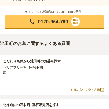
ライフドット相談窓口（
09:30～18:00
受付）
通話
0120-964-790
無料
池田町のお墓に関するよくある質問
こだわり条件から
池田町
のお墓を探す
バリアフリー対
宗教不問
応
お墓の条件を全て表示
北海道
内の石材店･墓石販売店を探す