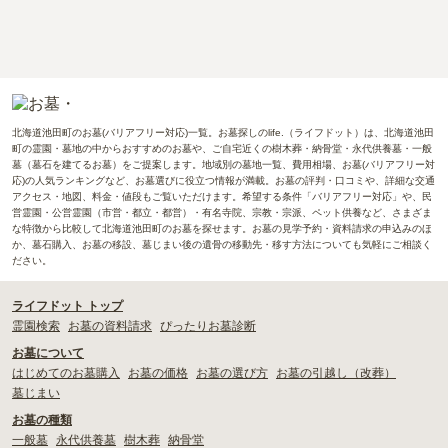
北海道池田町のお墓(バリアフリー対応)一覧。お墓探しのlife.（ライフドット）は、北海道池田
町の霊園・墓地の中からおすすめのお墓や、ご自宅近くの樹木葬・納骨堂・永代供養墓・一般
墓（墓石を建てるお墓）をご提案します。地域別の墓地一覧、費用相場、お墓(バリアフリー対
応)の人気ランキングなど、お墓選びに役立つ情報が満載。お墓の評判・口コミや、詳細な交通
アクセス・地図、料金・値段もご覧いただけます。希望する条件「バリアフリー対応」や、民
営霊園・公営霊園（市営・都立・都営）・有名寺院、宗教・宗派、ペット供養など、さまざま
な特徴から比較して北海道池田町のお墓を探せます。お墓の見学予約・資料請求の申込みのほ
か、墓石購入、お墓の移設、墓じまい後の遺骨の移動先・移す方法についても気軽にご相談く
ださい。
ライフドット トップ
霊園検索
お墓の資料請求
ぴったりお墓診断
お墓について
はじめてのお墓購入
お墓の価格
お墓の選び方
お墓の引越し（改葬）
墓じまい
お墓の種類
一般墓
永代供養墓
樹木葬
納骨堂