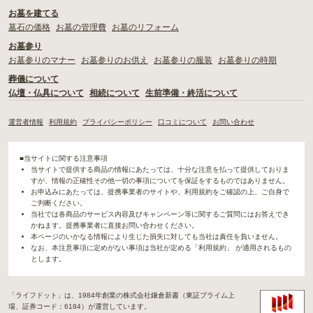
お墓を建てる
墓石の価格
お墓の管理費
お墓のリフォーム
お墓参り
お墓参りのマナー
お墓参りのお供え
お墓参りの服装
お墓参りの時期
葬儀について
仏壇・仏具について
相続について
生前準備・終活について
運営者情報
利用規約
プライバシーポリシー
口コミについて
お問い合わせ
■当サイトに関する注意事項
当サイトで提供する商品の情報にあたっては、十分な注意を払って提供しておりま
すが、情報の正確性その他一切の事項についてを保証をするものではありません。
お申込みにあたっては、提携事業者のサイトや、利用規約をご確認の上、ご自身で
ご判断ください。
当社では各商品のサービス内容及びキャンペーン等に関するご質問にはお答えでき
かねます。提携事業者に直接お問い合わせください。
本ページのいかなる情報により生じた損失に対しても当社は責任を負いません。
なお、本注意事項に定めがない事項は当社が定める「利用規約」 が適用されるもの
とします。
「ライフドット」は、1984年創業の株式会社鎌倉新書（東証プライム上
場、証券コード：6184）が運営しています。