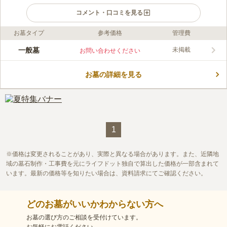
コメント・口コミを見る
お墓タイプ
参考価格
管理費
ライフドット編集部のコメント
「青山地区コミュニティセンター」の近くにある町営墓地です。
一般墓
未掲載
お問い合わせください
人が集まる場所に近いので、息遣いを感じることができます。
故人の寂しさも紛れることでしょう。 小村川も近くにあるの
お墓の詳細を見る
で、お参りの後に散策を楽しめます。 楽しみが沢山あるエリア
コメントの続きを読む
なので、お墓から足が遠のいてしまう心配もありません。 市営
墓地なので宗教帰属が必要なく、信仰を大切にできるお墓です。
口コミ評価
1.0
みんなの評価
口コミ
1
件
花は駅前で購入する。墓地の中にも売店はあるが、選べるほどの
40代
女性
規模ではない。食事も出来なくはないが、軽食程度である。
1
口コミの続きを読む
価格は変更されることがあり、実際と異なる場合があります。また、近隣地
域の墓石制作・工事費を元にライフドット独自で算出した価格が一部含まれて
います。最新の価格等を知りたい場合は、資料請求にてご確認ください。
どのお墓がいいかわからない方へ
お墓の選び方のご相談を受付けています。
お気軽にお電話ください。