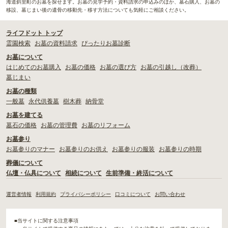
海道斜里町のお墓を探せます。お墓の見学予約・資料請求の申込みのほか、墓石購入、お墓の
移設、墓じまい後の遺骨の移動先・移す方法についても気軽にご相談ください。
ライフドット トップ
霊園検索
お墓の資料請求
ぴったりお墓診断
お墓について
はじめてのお墓購入
お墓の価格
お墓の選び方
お墓の引越し（改葬）
墓じまい
お墓の種類
一般墓
永代供養墓
樹木葬
納骨堂
お墓を建てる
墓石の価格
お墓の管理費
お墓のリフォーム
お墓参り
お墓参りのマナー
お墓参りのお供え
お墓参りの服装
お墓参りの時期
葬儀について
仏壇・仏具について
相続について
生前準備・終活について
運営者情報
利用規約
プライバシーポリシー
口コミについて
お問い合わせ
■当サイトに関する注意事項