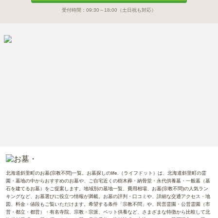
受付時間：
09:30～18:00
（土日祝も対応）
北海道斜里町のお墓(宗教不問)一覧。お墓探しのlife.（ライフドット）は、北海道斜里町の霊
園・墓地の中からおすすめのお墓や、ご自宅近くの樹木葬・納骨堂・永代供養墓・一般墓（墓
石を建てるお墓）をご提案します。地域別の墓地一覧、費用相場、お墓(宗教不問)の人気ラン
キングなど、お墓選びに役立つ情報が満載。お墓の評判・口コミや、詳細な交通アクセス・地
図、料金・値段もご覧いただけます。希望する条件「宗教不問」や、民営霊園・公営霊園（市
営・都立・都営）・有名寺院、宗教・宗派、ペット供養など、さまざまな特徴から比較して北