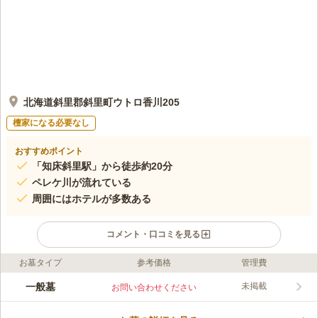
北海道斜里郡斜里町ウトロ香川205
檀家になる必要なし
おすすめポイント
「知床斜里駅」から徒歩約20分
ペレケ川が流れている
周囲にはホテルが多数ある
コメント・口コミを見る
お墓タイプ
参考価格
管理費
ライフドット編集部のコメント
国道334号線から少し足を延ばしたところにあるお墓です。 周囲
一般墓
未掲載
お問い合わせください
には「足湯シリエトク」や飲食店、ホテルなどがあり、観光拠点
にピッタリなエリアです。 駐車場がありバリアフリー設計なの