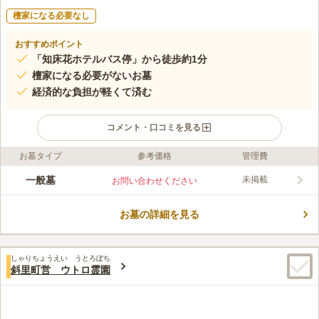
檀家になる必要なし
おすすめポイント
「知床花ホテルバス停」から徒歩約1分
檀家になる必要がないお墓
経済的な負担が軽くて済む
コメント・口コミを見る
お墓タイプ
参考価格
管理費
ライフドット編集部のコメント
国道334号線の近くにあるお墓です。 市街地から離れており、豊
一般墓
未掲載
お問い合わせください
かな緑に囲まれています。 雄大な自然に抱かれて眠りたい方に
おすすめのお墓です。 墓域内は隅々まで綺麗に掃除されてお
お墓の詳細を見る
り、管理体制が良いのも魅力のひとつです。 また、墓石のデザ
コメントの続きを読む
インに規模しい規定がなく、自由に建墓することができます。
代々受け継いでいくお墓を建てるのにピッタリな場所です。
口コミ評価
しゃりちょうえい うとろぼち
この霊園はまだ誰からも評価されていません。
斜里町営 ウトロ霊園