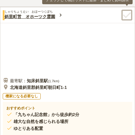
チェックして検討リストに追加・まとめて資料請求
しゃりちょうえい おほーつくぼち
斜里町営 オホーツク霊園
最寄駅：
知床斜里
駅
(
1.7km
)
北海道斜里郡斜里町朝日町1-1
檀家になる必要なし
おすすめポイント
「九ちゃん記念館」から徒歩約2分
雄大な自然を感じられる場所
ゆとりある配置