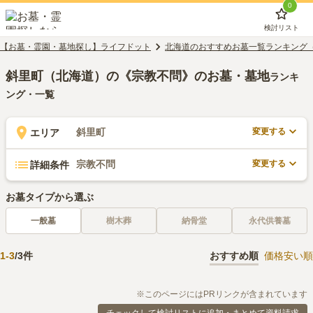
0
検討リスト
【お墓・霊園・墓地探し】ライフドット
北海道のおすすめお墓一覧ランキング
斜里町（北海道）の《宗教不問》のお墓・墓地
ランキ
ング・一覧
変更する
斜里町
エリア
変更する
宗教不問
詳細条件
お墓タイプから選ぶ
一般墓
樹木葬
納骨堂
永代供養墓
1
-
3
/
3
件
おすすめ順
価格安い順
※このページにはPRリンクが含まれています