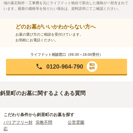
域の墓石制作・工事費を元にライフドット独自で算出した価格が一部含まれて
います。最新の価格等を知りたい場合は、資料請求にてご確認ください。
どのお墓がいいかわからない方へ
お墓の選び方のご相談を受付けています。
お気軽にお電話ください。
ライフドット相談窓口（
09:30～18:00
受付）
通話
0120-964-790
無料
斜里町のお墓に関するよくある質問
こだわり条件から
斜里町
のお墓を探す
バリアフリー対
宗教不問
公営霊園
応