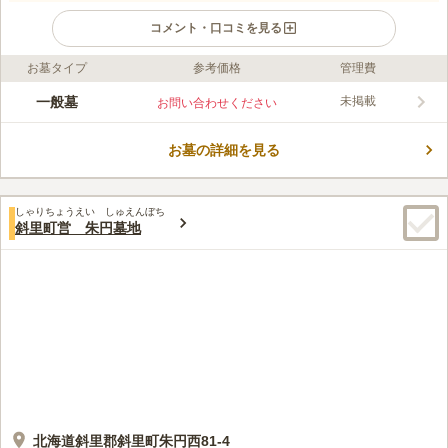
コメント・口コミを見る
お墓タイプ
参考価格
管理費
ライフドット編集部のコメント
お墓の中心に花壇が設けられている霊園です。 合葬墓があり、
一般墓
未掲載
お問い合わせください
おひとり様や継承者の不安がある方でも安心して眠ることができ
ます。 トイレやあずまやもあるので、ご先祖様の近くでゆっく
お墓の詳細を見る
りと過ごせるのも嬉しいポイントです。 冬期期間は、お参りす
コメントの続きを読む
ることはできますが、トイレや水汲み場の使用ができないのでご
注意ください。
口コミ評価
しゃりちょうえい しゅえんぼち
この霊園はまだ誰からも評価されていません。
斜里町営 朱円墓地
北海道斜里郡斜里町朱円西81-4