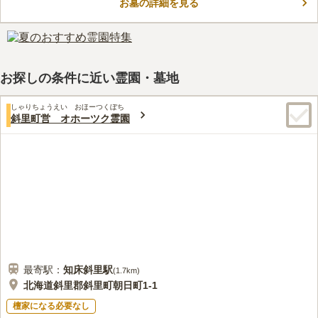
お墓の詳細を見る
で、車椅子の方や体が不自由な方でもお参りすることができま
コメントの続きを読む
す。 家族や親せきが揃ってお墓参りできるので、ご先祖様も喜
んでくれることでしょう。
口コミ評価
この霊園はまだ誰からも評価されていません。
お探しの条件に近い霊園・墓地
しゃりちょうえい おほーつくぼち
斜里町営 オホーツク霊園
最寄駅：
知床斜里
駅
(
1.7km
)
北海道斜里郡斜里町朝日町1-1
檀家になる必要なし