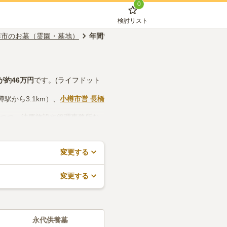
0
検討リスト
樽市のお墓（霊園・墓地）
年間管理費なし
が約
46万円
です。(ライフドット
樽駅から3.1km）、
小樽市営 長橋
しつつ、法要施設や管理事務所な
や見学予約が無料でできますの
変更する
変更する
永代供養墓