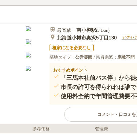
近くにショッピングセンターがあ
50代
男性
は揃えることができる。トイレもあるので
る。
最寄駅：
南小樽
駅
(
3.1km
)
アクセ
北海道小樽市奥沢5丁目130
檀家になる必要なし
墓地タイプ：
公営霊園
/ 宗旨宗派：
宗教不問
おすすめポイント
「三馬本社前バス停」から徒
市長の許可を得られれば誰で
使用料全納で年間管理費要不
コメント・口コミを
参考価格
管理費
ライフドット編集部のコメント