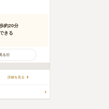
歩約20分
できる
見る
の市営墓地です。 周囲には、
詳細を見る
、お参りの荷物を忘れてしま
ます。 国道5号線(長橋バイ
を完備しています。 車でお参
コメントの続きを読む
用はひとり1区画と決まって
1年以内にお墓を建てる必要が
件