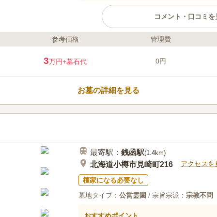
コメント・口コミを
参考価格
管理費
ライフドット編集部のコメント
海の傍にある小樽市の市営墓地で
3
0円
万円
+墓石代
並んでいますが、墓域の道は緩い
なお子様やご高齢の方でも歩きや
家族や親せきがみんな一緒にお参
お墓の詳細を見る
みねこ公園」が近くにあり、お参
も嬉しいポイントです。 許可取得
口コミ評価
要があり、使用はひとり1区画で
この霊園はまだ誰からも評価されていませ
最寄駅：
銭函
駅
(
1.4km
)
アクセスを
北海道小樽市見崎町216
檀家になる必要なし
墓地タイプ：
公営霊園
/ 宗旨宗派：
宗教不問
おすすめポイント