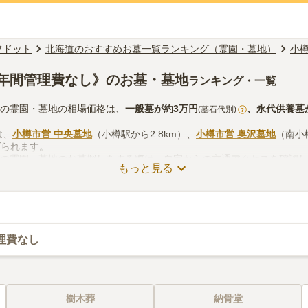
フドット
北海道のおすすめお墓一覧ランキング（霊園・墓地）
小
年間管理費なし》のお墓・墓地
ランキング・一覧
しの霊園・墓地の相場価格は、
一般墓
が約
3万円
、
永代供養墓
(墓石代別)
?
は、
小樽市営 中央墓地
（小樽駅から2.8km）、
小樽市営 奥沢墓地
（南小
げられます。
しの霊園・墓地のお墓探しをする際は、自宅からの交通アクセスを確認
もっと見る
供花やお線香の入手方法などを考慮して選ぶとよいでしょう。資料請求
理費なし
樹木葬
納骨堂