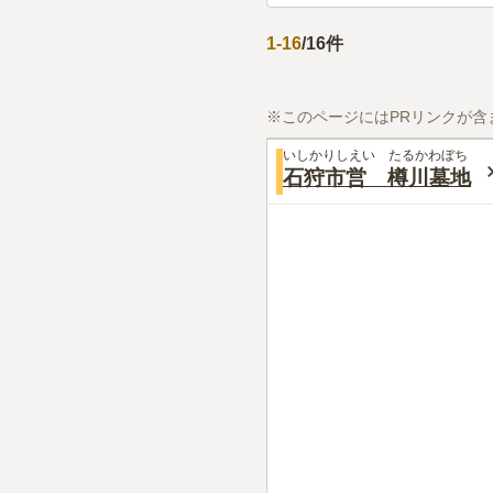
1
-
16
/
16
件
※このページにはPRリンクが含
いしかりしえい たるかわぼち
石狩市営 樽川墓地