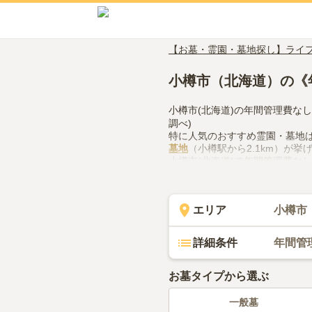
【お墓・霊園・墓地探し】ライ
小樽市（北海道）の《
小樽市(北海道)の年間管理費な
調べ)
特に人気のおすすめ霊園・墓地
墓地
（小樽駅から2.1km）が挙
小樽市(北海道)で年間管理費な
どの設備や管理体制、近隣での
で、活用してみてください。
エリア
小樽市
詳細条件
年間管
お墓タイプから選ぶ
一般墓