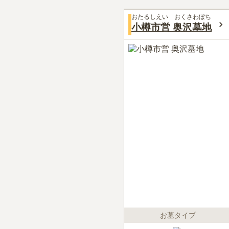
おたるしえい おくさわぼち
小樽市営 奥沢墓地
お墓タイプ