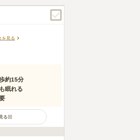
りそこで墓参りに必要なもの
そこで用を足すことができ
口コミの続きを読む
スを見る
歩約15分
も眠れる
要
見る