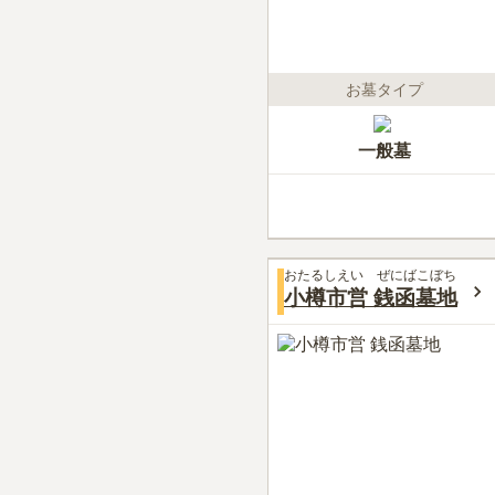
お墓タイプ
一般墓
おたるしえい ぜにばこぼち
小樽市営 銭函墓地