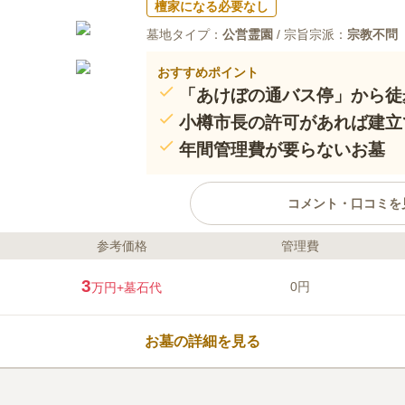
檀家になる必要なし
墓地タイプ：
公営霊園
/ 宗旨宗派：
宗教不問
おすすめポイント
「あけぼの通バス停」から徒
小樽市長の許可があれば建立
年間管理費が要らないお墓
コメント・口コミを
参考価格
管理費
ライフドット編集部のコメント
ひな壇状にお墓が建ち並ぶ小樽市
3
0円
万円
+墓石代
スーパーやドラッグストアがあり
ってもその場で購入することができ
パス)から近い場所にあり、駐車場
お墓の詳細を見る
りをしたい方におすすめです。 使
おり、使用許可取得を取得したら
口コミ評価
あります。
4.0
みんなの評価
口コミ
1