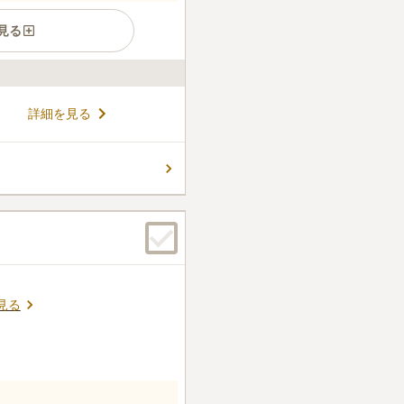
見る
す。 段々畑の様にお墓が建ち
詳細を見る
上り坂になっています。 小さ
すいように配慮されており、
りすることができます。 「う
コメントの続きを読む
りの後に家族で立ち寄れるの
後1年以内に墓碑を建てる必
す。
ん。
見る