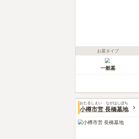
お墓タイプ
一般墓
おたるしえい ながはしぼち
小樽市営 長橋墓地