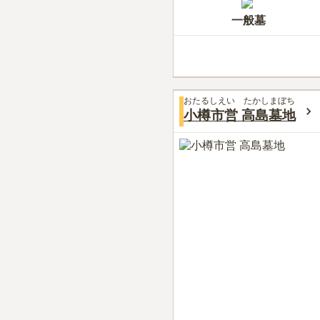
一般墓
おたるしえい たかしまぼち
小樽市営 高島墓地