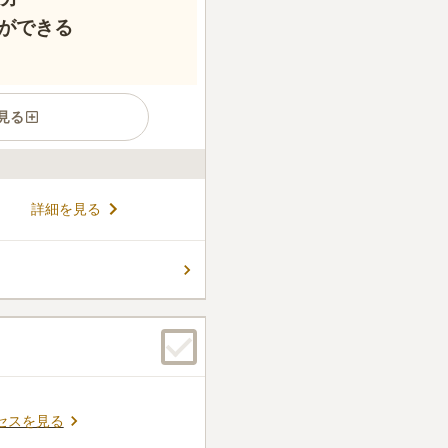
ができる
見る
です。 小樽の町を一望するこ
詳細を見る
祭場の真横にあるので、火葬か
ができます。 小樽環状線(道
で、お参りの後のお出かけにも
コメントの続きを読む
、使用許可取得を取ったら1年
るのでご注意ください。
件
の施設は問題ない。墓は広く
りはできない
口コミの続きを読む
セスを見る