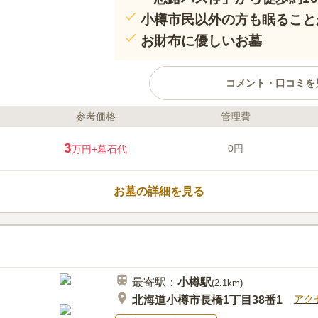
小樽市民以外の方も眠ること
お財布に優しいお墓
コメント・口コミを
参考価格
管理費
ライフドット編集部のコメント
小樽市葬斎場の隣にある市営墓地
3
0円
万円
+墓石代
とができる高台にあります。 葬
ら納骨までを1日で終わらせること
道956号線)からほど近い好立地
お墓の詳細を見る
便利です。 使用はひとり1区画で
以内に墓碑の建立をする必要があ
口コミ評価
2.6
みんなの評価
口コミ
2
墓の隣に斎場があり、駐車場など
50代
男性
景観も良い。北海道なので冬季は雪で墓参
最寄駅：
小樽
駅
(
2.1km
)
アク
北海道小樽市長橋1丁目38番1