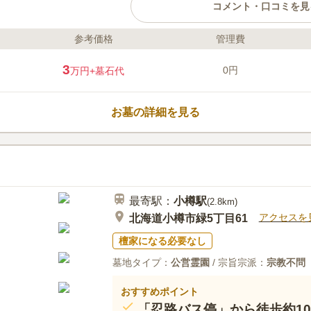
コメント・口コミを見
参考価格
管理費
ライフドット編集部のコメント
小樽市に位置する、石狩市営の公営墓地
3
0円
万円
+墓石代
め、お彼岸やお盆などの混み合うシー
お参りができます。 それに対して、永
ブルなので、管理料を抑えたい方やご
お墓の詳細を見る
くない」とお考えの方に最適です。 
にお住まいの方を代理人に定め、市長
口コミ評価
この霊園はまだ誰からも評価されていません。
最寄駅：
小樽
駅
(
2.8km
)
アクセスを
北海道小樽市緑5丁目61
檀家になる必要なし
墓地タイプ：
公営霊園
/ 宗旨宗派：
宗教不問
おすすめポイント
「忍路バス停」から徒歩約1