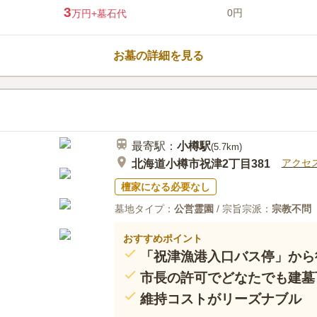
豊かな緑に囲まれた気持ち良い場
3
0円
万円
+墓石代
す。 段々畑の様にお墓が建ち並
すことができます。 許可を得てか
要で、使用はひとり1区画と決ま
お墓の詳細を見る
旧小樽市立天神小学校に隣接してお
道)沿いにあります。 駐車スペー
口コミ評価
こともできます。
この霊園はまだ誰からも評価されていませ
最寄駅：
小樽
駅
(
5.7km
)
アクセ
北海道小樽市祝津2丁目381
檀家になる必要なし
墓地タイプ：
公営霊園
/ 宗旨宗派：
宗教不問
おすすめポイント
「祝津漁港入口バス停」から
市長の許可でどなたでも建墓
維持コストがリーズナブル