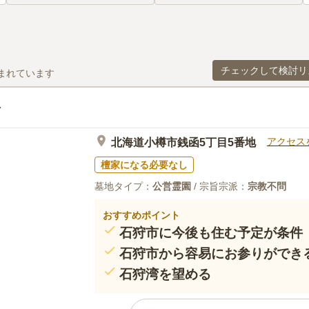
チェックして検討リ
まれています
アクセス
北海道小樽市銭函5丁目5番地
檀家になる必要なし
墓地タイプ：
公営霊園
/ 宗旨宗派：
宗教不問
おすすめポイント
石狩市に今後も住む予定が条件
石狩市から容易にお参りができ
石狩湾を望める