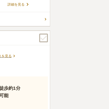
所にある小樽市の市営墓地で
詳細を見る
び、上段から周囲の山々を見渡
ら1年以内に墓碑の建立が必
っているので注意が必要です。
コメントの続きを読む
り、国道393号線(赤井川国
スもあるので、車でお参りする
ん。
スを見る
徒歩約1分
可能