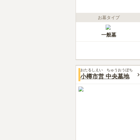
お墓タイプ
一般墓
おたるしえい ちゅうおうぼち
小樽市営 中央墓地