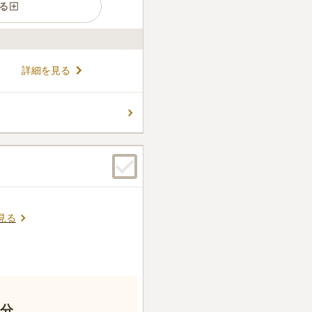
る
です。 区画は6㎡と広いた
詳細を見る
ズン中でも、ゆとりをもって
代管理料は3万円とリーズナ
家族に「経済的負担をかけた
コメントの続きを読む
市外に引っ越した場合は、市内
に届け出る必要があります。
見る
0分