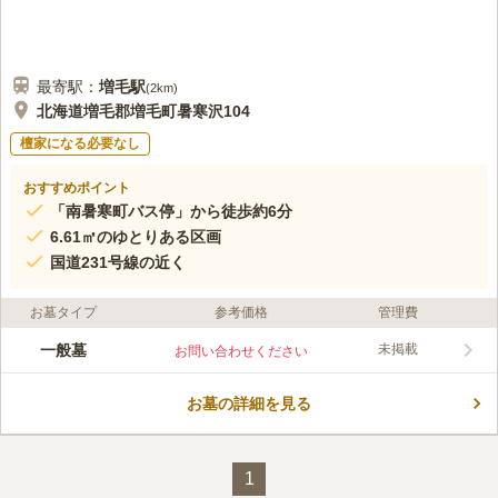
最寄駅：
増毛
駅
(
2km
)
北海道増毛郡増毛町暑寒沢104
檀家になる必要なし
おすすめポイント
「南暑寒町バス停」から徒歩約6分
6.61㎡のゆとりある区画
国道231号線の近く
お墓タイプ
参考価格
管理費
一般墓
未掲載
お問い合わせください
お墓の詳細を見る
1