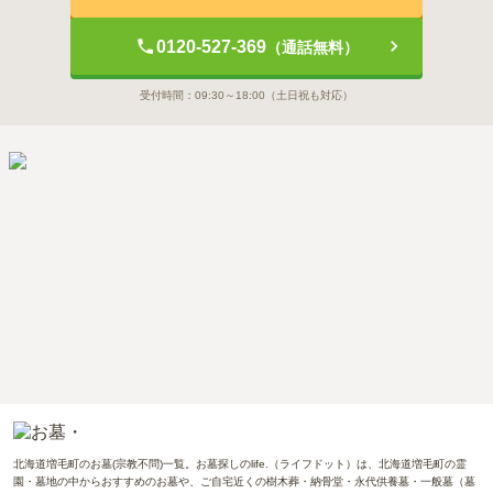
0120-527-369
（通話無料）
受付時間：
09:30～18:00
（土日祝も対応）
北海道増毛町のお墓(宗教不問)一覧。お墓探しのlife.（ライフドット）は、北海道増毛町の霊
園・墓地の中からおすすめのお墓や、ご自宅近くの樹木葬・納骨堂・永代供養墓・一般墓（墓