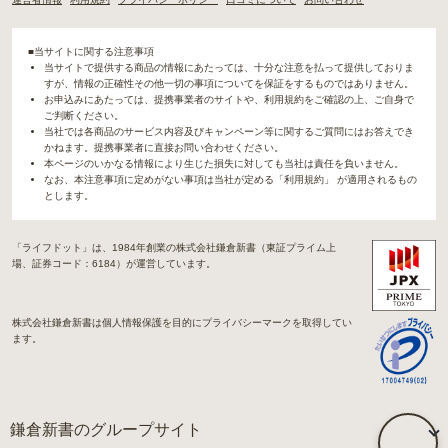
■当サイトに関する注意事項
当サイトで提供する商品の情報にあたっては、十分な注意を払って提供しておりま
すが、情報の正確性その他一切の事項についてを保証をするものではありません。
お申込みにあたっては、提携事業者のサイトや、利用規約をご確認の上、ご自身で
ご判断ください。
当社では各商品のサービス内容及びキャンペーン等に関するご質問にはお答えでき
かねます。提携事業者に直接お問い合わせください。
本ページのいかなる情報により生じた損失に対しても当社は責任を負いません。
なお、本注意事項に定めがない事項は当社が定める「利用規約」 が適用されるもの
とします。
「ライフドット」は、1984年創業の株式会社鎌倉新書（東証プライム上
場、証券コード：6184）が運営しています。
株式会社鎌倉新書は個人情報保護を目的にプライバシーマークを取得してい
ます。
鎌倉新書のグループサイト