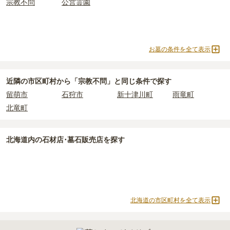
宗教不問
公営霊園
お墓の条件を全て表示
近隣の市区町村から
「宗教不問」と
同じ条件で探す
留萌市
石狩市
新十津川町
雨竜町
北竜町
北海道
内の石材店･墓石販売店を探す
北海道の市区町村を全て表示