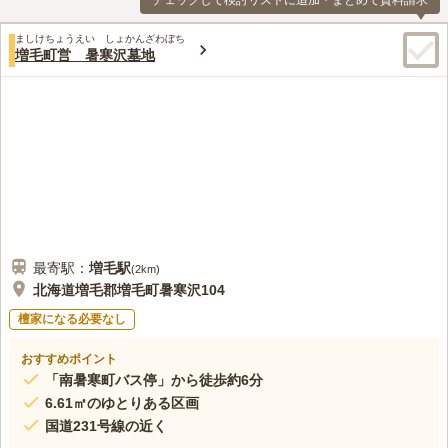
チェックして検討リストに追加・まとめて資料請求
ましけちょうえい しょかんざわぼち
増毛町営 暑寒沢墓地
最寄駅：
増毛
駅
(
2km
)
北海道増毛郡増毛町暑寒沢104
檀家になる必要なし
おすすめポイント
「南暑寒町バス停」から徒歩約6分
6.61㎡のゆとりある区画
国道231号線の近く