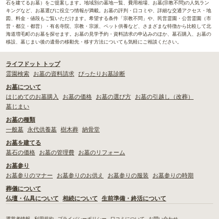
石を建てるお墓）をご提案します。地域別の墓地一覧、費用相場、お墓(宗教不問)の人気ラン
キングなど、お墓選びに役立つ情報が満載。お墓の評判・口コミや、詳細な交通アクセス・地
図、料金・値段もご覧いただけます。希望する条件「宗教不問」や、民営霊園・公営霊園（市
営・都立・都営）・有名寺院、宗教・宗派、ペット供養など、さまざまな特徴から比較して北
海道増毛町のお墓を探せます。お墓の見学予約・資料請求の申込みのほか、墓石購入、お墓の
移設、墓じまい後の遺骨の移動先・移す方法についても気軽にご相談ください。
ライフドット トップ
霊園検索
お墓の資料請求
ぴったりお墓診断
お墓について
はじめてのお墓購入
お墓の価格
お墓の選び方
お墓の引越し（改葬）
墓じまい
お墓の種類
一般墓
永代供養墓
樹木葬
納骨堂
お墓を建てる
墓石の価格
お墓の管理費
お墓のリフォーム
お墓参り
お墓参りのマナー
お墓参りのお供え
お墓参りの服装
お墓参りの時期
葬儀について
仏壇・仏具について
相続について
生前準備・終活について
運営者情報
利用規約
プライバシーポリシー
口コミについて
お問い合わせ