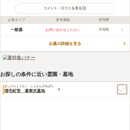
コメント・口コミを見る
お墓タイプ
参考価格
管理費
ライフドット編集部のコメント
増毛町にある公営墓地なので、増毛町にお住まいの方が建墓でき
一般墓
未掲載
お問い合わせください
ます。 旧区画と新区画がありますが、現在新区画の募集はして
いません。 旧区画の使用料は1区画70,000円とリーズナブルなの
お墓の詳細を見る
で、経済的な負担を減らしたい方におすすめです。 近くに「暑
コメントの続きを読む
寒公園」や「増毛リバーサイドパークオートキャンプ場」もある
ので、ご家族でお参りの前後に立ち寄ることもできます。
口コミ評価
この霊園はまだ誰からも評価されていません。
お探しの条件に近い霊園・墓地
ましけちょうえい しょかんざわぼち
増毛町営 暑寒沢墓地