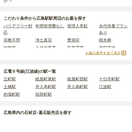
詳しくは、
広島駅駅周辺
の樹木葬の一覧
をご覧ください。
か？
されています。
樹木葬・納骨堂・永代供養墓は、基本的に墓石代がかからず、永代
公営霊園は民営の霊園と異なり、契約にあたって応募資格が設けら
価格の目安は、1名あたり5万円〜30万円程度です。
使用料のみかかります。
広島駅駅周辺
には、永代供養できるお墓・墓地が
8
件あります。
れているケースがほとんどです。
こだわり条件から
広島駅駅周辺
のお墓を探す
詳しくは、
広島駅駅周辺
の永代供養の一覧
をご覧ください。
主な条件として、遺骨がすでにある、該当の市区町村に一定年数以
広島駅駅周辺
で安価なお墓を探したい場合は、
価格の安い順
で並び
なお、お墓によっては以下の費用が別途かかる場合があります。
バリアフリー対
年間管理費なし
管理人常駐
永代供養プラン
上住んでいるなどが挙げられます。
替えてお墓を探すのがおすすめです。
・
開眼法要の費用
：お墓を新しく建てた際に行う儀式のための費
応
あり
条件を満たさない場合は、申し込み自体ができないことも多いた
用。僧侶に渡すお布施がかかります。
め、事前の確認が重要です。
宗教不問
浄土真宗
曹洞宗
樹木葬
・
納骨式の費用
：お墓に遺骨を納める儀式のための費用。僧侶に渡
契約条件の詳細は、各霊園のページをご確認いただくか、資料請求
すお布施、会食などの費用がかかります。
納骨堂
永代供養墓
民営霊園
寺院墓地
よりお問い合わせください。
お墓の条件を全て表示
・
年間管理費
：お墓の管理費。契約後、毎年発生するケースがあり
1人用区画あり
2人用区画あり
3人用区画あり
ます。
広電６号線(江波線)の駅一覧
正確な費用は、区画や石材の選び方によって大きく変わるため、見
立町駅
紙屋町東駅
紙屋町西駅
十日市町駅
積もりを取るまで確定しません。
現地見学では、担当者に「提示金額以外にかかる費用はないか」を
土橋駅
舟入本町駅
舟入南町駅
江波駅
必ず確認することをおすすめします。
的場町駅
稲荷町駅
現地への見学が難しい場合は、資料請求でも各霊園の詳しい料金案
内を取り寄せることができます。
広島県
内の石材店･墓石販売店を探す