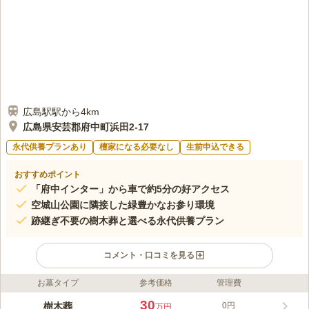
広島駅駅から4km
広島県安芸郡府中町浜田2-17
永代供養プランあり
檀家になる必要なし
生前申込できる
おすすめポイント
「府中インター」から車で約5分の好アクセス
空城山公園に隣接した緑豊かなお参り環境
跡継ぎ不要の樹木葬と選べる永代供養プラン
コメント・口コミを見る
お墓タイプ
参考価格
管理費
ライフドット編集部のコメント
広島高速「府中インター」から車で約5分、空城山公園に隣接す
30
樹木葬
0円
万円