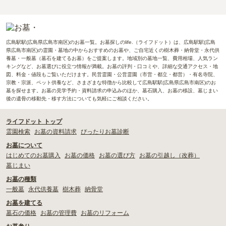
広島駅駅(広島県広島市南区)のお墓一覧。お墓探しのlife.（ライフドット）は、広島駅駅(広島
県広島市南区)の霊園・墓地の中からおすすめのお墓や、ご自宅近くの樹木葬・納骨堂・永代供
養墓・一般墓（墓石を建てるお墓）をご提案します。地域別の墓地一覧、費用相場、人気ラン
キングなど、お墓選びに役立つ情報が満載。お墓の評判・口コミや、詳細な交通アクセス・地
図、料金・値段もご覧いただけます。民営霊園・公営霊園（市営・都立・都営）・有名寺院、
宗教・宗派、ペット供養など、さまざまな特徴から比較して広島駅駅(広島県広島市南区)のお
墓を探せます。お墓の見学予約・資料請求の申込みのほか、墓石購入、お墓の移設、墓じまい
後の遺骨の移動先・移す方法についても気軽にご相談ください。
ライフドット トップ
霊園検索
お墓の資料請求
ぴったりお墓診断
お墓について
はじめてのお墓購入
お墓の価格
お墓の選び方
お墓の引越し（改葬）
墓じまい
お墓の種類
一般墓
永代供養墓
樹木葬
納骨堂
お墓を建てる
墓石の価格
お墓の管理費
お墓のリフォーム