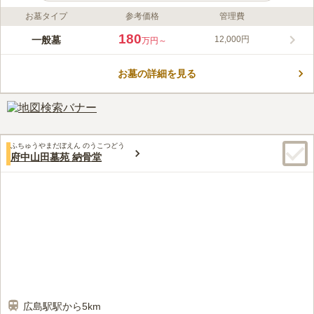
お墓タイプ
参考価格
管理費
ライフドット編集部のコメント
1619年に創建された真言宗のお寺のお墓です。 山陽自動車道
180
一般墓
12,000円
万円～
「広島インター」から車で約17分の場所にあるお墓で、駐車場を
完備しているので車でお参りに行くこともできます。 広島の中
お墓の詳細を見る
心地にあり、お出かけやお買い物にも便利な好立地です。 管理
コメントの続きを読む
人が常駐しているので、整備や清掃が行き届いており防犯面でも
安心です。
口コミ評価
この霊園はまだ誰からも評価されていません。
ふちゅうやまだぼえん のうこつどう
府中山田墓苑 納骨堂
広島駅駅から5km