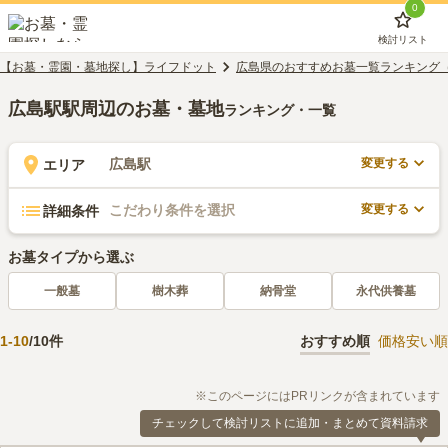
0
検討リスト
【お墓・霊園・墓地探し】ライフドット
広島県のおすすめお墓一覧ランキング
広島駅駅周辺のお墓・墓地
ランキング・一覧
変更する
広島駅
エリア
変更する
こだわり条件を選択
詳細条件
お墓タイプから選ぶ
一般墓
樹木葬
納骨堂
永代供養墓
1
-
10
/
10
件
おすすめ順
価格安い順
※このページにはPRリンクが含まれています
チェックして検討リストに追加・まとめて資料請求