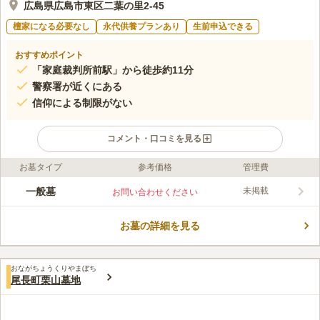
広島県広島市東区二葉の里2-45
檀家になる必要なし
永代供養プランあり
生前申込できる
おすすめポイント
「家庭裁判所前駅」から徒歩約11分
警察署が近くにある
信仰による制限がない
コメント・口コミを見る
お墓タイプ
参考価格
管理費
ライフドット編集部のコメント
ひな壇状にお墓が並ぶ陽当たりの良い墓苑です。 駐車場があ
一般墓
未掲載
お問い合わせください
り、山陽自動車道「広島インター」から車で約20分の距離なの
で、車でお参りに行くこともできます。 少し歩くと広島駅にも
お墓の詳細を見る
アクセスでき、飲食店やデパートなどが建ち並んでいます。 お
コメントの続きを読む
参りの前後に、家族や親せきと一緒に買い物や食事を楽しむこと
ができる便利な好立地です。
口コミ評価
おながちょうくりやまぼち
この霊園はまだ誰からも評価されていません。
尾長町栗山墓地