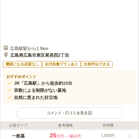
広島駅駅から1.9km
広島県広島市東区尾長西2丁目
檀家になる必要なし
永代供養プランあり
生前申込できる
おすすめポイント
JR「広島駅」から徒歩約15分
宗教による制限がない墓地
自然に恵まれた好立地
コメント・口コミを見る
お墓タイプ
参考価格
管理費
ライフドット編集部のコメント
高台にある市街地を望むことができるお墓です。 故郷の街を眺
25
一般墓
1,500円
万円～
+墓石代