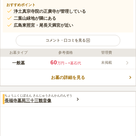
おすすめポイント
浄土真宗寺院の正廣寺が管理している
二葉山緑地が隣にある
広島東照宮・尾長天満宮が近い
コメント・口コミを見る
お墓タイプ
参考価格
管理費
ライフドット編集部のコメント
広島市の小高い丘にあり、市内の街並みが望める素晴らしいロケ
60
一般墓
未掲載
万円～
+墓石代
ーションの霊園です。 猿猴川が付近を流れているので、川から
の爽やかな風が吹き抜けます。 陽当たり抜群な段のようなつく
お墓の詳細を見る
りのお墓のため、故人も穏やかに眠れることでしょう。 県道84
コメントの続きを読む
号線から近い便利な立地で、周辺にあるスーパーマーケットでお
参り用品を購入することができます。
口コミ評価
ちょうふくじぼえん さんじゅうさんかんのんぞう
この霊園はまだ誰からも評価されていません。
長福寺墓苑三十三観音像