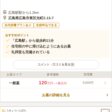
広島駅駅から1.2km
広島県広島市東区光町2-13-7
永代供養プランあり
生前申込できる
おすすめポイント
「広島駅」から徒歩約11分
住宅街の中に溶け込むようにあるお墓
礼拝堂も完備されている
コメント・口コミを見る
お墓タイプ
参考価格
管理費
ライフドット編集部のコメント
住宅街の中に溶け込むように存在するお墓で、コンパクトな敷地
120
一般墓
9,000円
万円～
+墓石代
なので一目で周りを見渡すことができ、お一人様のお参りでも安
心な墓地です。バリアフリーにも対応で、トイレなどの設備も備
お墓の詳細を見る
わっており足腰の弱い方やお年寄りの方でも気兼ねなくお参りす
コメントの続きを読む
ることができます。礼拝堂が完備されているので法要のときなど
に利用することができます。
口コミ評価
こうみょういんぼち
この霊園はまだ誰からも評価されていません。