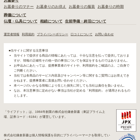
お墓参り
お墓参りのマナー
お墓参りのお供え
お墓参りの服装
お墓参りの時期
葬儀について
仏壇・仏具について
相続について
生前準備・終活について
運営者情報
利用規約
プライバシーポリシー
口コミについて
お問い合わせ
■当サイトに関する注意事項
当サイトで提供する商品の情報にあたっては、十分な注意を払って提供しておりま
すが、情報の正確性その他一切の事項についてを保証をするものではありません。
お申込みにあたっては、提携事業者のサイトや、利用規約をご確認の上、ご自身で
ご判断ください。
当社では各商品のサービス内容及びキャンペーン等に関するご質問にはお答えでき
かねます。提携事業者に直接お問い合わせください。
本ページのいかなる情報により生じた損失に対しても当社は責任を負いません。
なお、本注意事項に定めがない事項は当社が定める「利用規約」 が適用されるもの
とします。
「ライフドット」は、1984年創業の株式会社鎌倉新書（東証プライム上
場、証券コード：6184）が運営しています。
株式会社鎌倉新書は個人情報保護を目的にプライバシーマークを取得してい