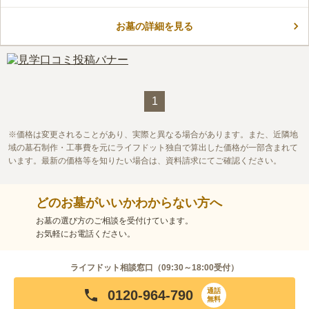
められる眺望の良い場所にあります。 開放感がある作りなの
で、陽当たりや風通しがとても良いです。 自然に恵まれた落ち
お墓の詳細を見る
着いた雰囲気の場所にあるので、穏やかな気持ちでお参りするこ
コメントの続きを読む
とができます。 駐車場を完備しているので、車でお参りに行く
のも便利です。
口コミ評価
この霊園はまだ誰からも評価されていません。
1
価格は変更されることがあり、実際と異なる場合があります。また、近隣地
域の墓石制作・工事費を元にライフドット独自で算出した価格が一部含まれて
います。最新の価格等を知りたい場合は、資料請求にてご確認ください。
どのお墓がいいかわからない方へ
お墓の選び方のご相談を受付けています。
お気軽にお電話ください。
ライフドット相談窓口（
09:30～18:00
受付）
通話
0120-964-790
無料