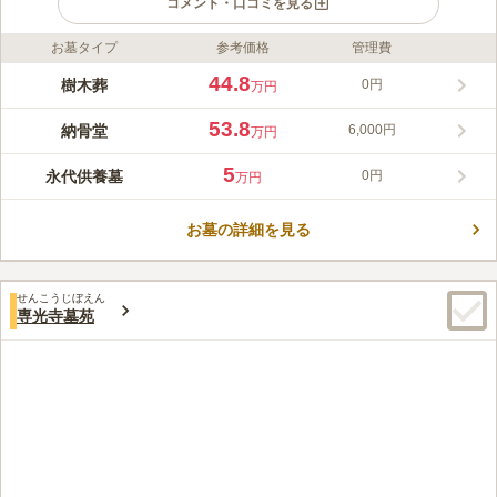
コメント・口コミを見る
お墓タイプ
参考価格
管理費
ライフドット編集部のコメント
天候に左右されずお参りできる納骨堂「太陽の塔高天原」と、自
44.8
樹木葬
0円
万円
然に還る想いを大切にした樹木葬「コスモガーデン高天原」は、
いずれも永代供養付きで将来も安心のお墓です。「太陽の塔」に
53.8
納骨堂
6,000円
万円
は、従来の格式ある据置壇に加え、西日本最大級の自動納骨壇が
コメントの続きを読む
新たに加わり、多彩な区画から選べるようになりました。広島市
5
永代供養墓
0円
万円
中心部にありながら緑に囲まれた静かな立地で、バリアフリー設
口コミ評価
計や70台の駐車場など、ご年配の方にも優しい環境を整えていま
この霊園はまだ誰からも評価されていません。
す。据置壇は格調高い祭壇付きで、人数やご予算に応じて選べ、
お墓の詳細を見る
無縁になっても供養が続きます。自動壇はICカードで簡単に参拝
でき、メモリアル映像が残せる「パラディ」と墓石型の「アムー
ル」の2種類をご用意。いずれも永代にわたる供養が可能です。
せんこうじぼえん
樹木葬は、33年後に合同供養塔で永代供養される自然葬墓園で、
専光寺墓苑
管理費不要の合同供養塔も併設されており、心穏やかに眠れる環
境が整っています。