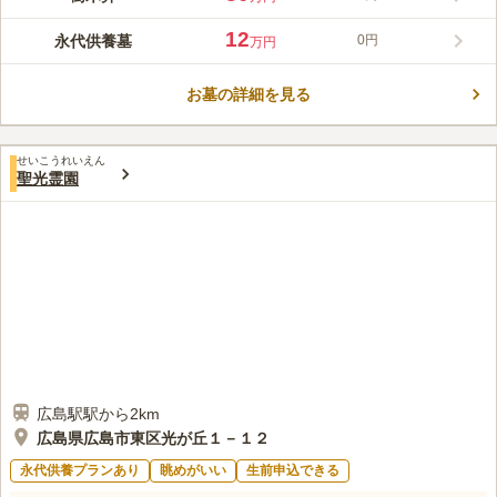
る自然豊かな墓苑に、待望の樹木葬がオープンしました。駐車場
完備でアクセスが良く、住宅街や公園外周からも気軽にお参りい
12
永代供養墓
0円
万円
ただけます。樹木葬は30万円、永代供養は10万円からと費用も
コメントの続きを読む
明瞭で、後継者の不在にお悩みの方も安心してお選びいただけま
す。管理の負担を気にせず、大切な方を緑に囲まれた穏やかな環
お墓の詳細を見る
口コミ評価
境で供養できる、今の時代に寄り添った新しいお墓の形です。
この霊園はまだ誰からも評価されていません。
せいこうれいえん
聖光霊園
広島駅駅から2km
広島県広島市東区光が丘１－１２
永代供養プランあり
眺めがいい
生前申込できる