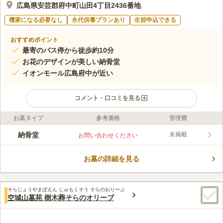
広島県安芸郡府中町山田4丁目2436番地
檀家になる必要なし
永代供養プランあり
生前申込できる
おすすめポイント
最寄のバス停から徒歩約10分
お花のデザインが美しい納骨堂
イオンモール広島府中が近い
コメント・口コミを見る
お墓タイプ
参考価格
管理費
ライフドット編集部のコメント
安芸郡の住宅地にある民営墓苑で、周囲は田畑や木々が多く落ち
納骨堂
未掲載
お問い合わせください
着いた空間です。 近くには小川が流れていて、川からの爽やか
な風が吹き抜ける場所なので、夏場のお参りでも過ごしやすいで
お墓の詳細を見る
す。 遺骨の合祀の時期は、最初から又は33年間骨壺の状態で安
コメントの続きを読む
置した後かの2タイプから選択できます。 県道84号線が付近を通
っていて、目印の「府中町立府中東小学校」からもほど近いので
口コミ評価
道がわかりやすいです。
そらじょうやまぼえん じゅもくそう そらのおりーぶ
この霊園はまだ誰からも評価されていません。
空城山墓苑 樹木葬そらのオリーブ