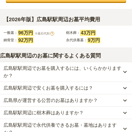
【2026年版】広島駅駅周辺お墓平均費用
96万円
43万円
一般墓：
樹木葬：
※墓石代別
?
92万円
9万円
納骨堂：
永代供養墓：
広島駅駅周辺のお墓に関するよくある質問
広島駅駅周辺でお墓を購入するには、いくらかかります
か？
広島駅駅周辺で安くお墓を購入するには？
広島駅駅周辺
での購入費用の目安は、
一般墓が約261万円、樹木葬
が約43万円、納骨堂が約92万円、永代供養墓が約9万円
です。
広島県が運営する公営のお墓はありますか？
広島駅駅周辺
で一番安価な
お墓
は、
太陽の塔高天原・コスモガーデ
一般墓を建てる場合は、「永代使用料（土地代）」と「墓石代」の
ン高天原
の
永代供養墓
で、
5万円
からお求めいただけます。
2つが主な費用となります。
広島駅駅周辺に樹木葬はありますか？
広島駅駅周辺
には、公営の霊園の掲載がありません。
一般的に最も費用を抑えられるのは、他の方のご遺骨と一緒に埋葬
広島駅駅周辺
の一般墓の永代使用料の平均は
96万円
で、墓石代は
広
一方で、
広島県
内には、県または市区町村が運営する公営の霊園が
する
「合祀墓（ごうしぼ）」
と呼ばれるタイプです。個別のお墓に
島県の平均
164.8万円
です。いずれも区画の広さや墓石の大きさ・
広島駅駅周辺で永代供養できるお墓・墓地はあります
広島駅駅周辺
には、
2
件の樹木葬があります。
136
件あります。
比べて省スペースで管理の手間がかからないため、費用が安く設定
素材によって変わります。