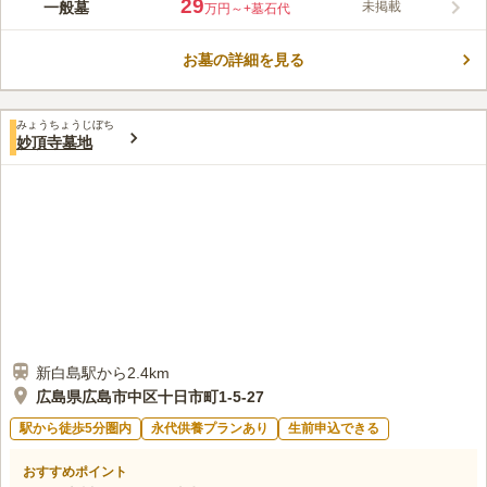
見晴らしのいい、気持ちいい風が吹き抜ける、開放感あふれる大
29
一般墓
未掲載
万円～
+墓石代
型公園墓地です。墓地内は段差のないバリアフリー設計で、車椅
子対応トイレを設置するなどやさしい配慮がうれしいです。園内
お墓の詳細を見る
には道路が一周しており、車でお墓の近くまで移動することがで
コメントの続きを読む
きるので、体力に自信のない方などにおすすめです。管理人も常
駐しているので、いつでも相談することができるで助かります。
口コミ評価
みょうちょうじぼち
1.8
みんなの評価
口コミ
1
件
妙頂寺墓地
他に何もないところなので不便です。周りは坂の多いところなの
50代
男性
で動き回ることはありません。雰囲気は静かです。
口コミの続きを読む
新白島駅から2.4km
広島県広島市中区十日市町1-5-27
駅から徒歩5分圏内
永代供養プランあり
生前申込できる
おすすめポイント