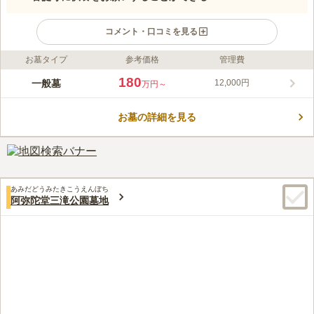
コメント・口コミを見る
お墓タイプ
参考価格
管理費
ライフドット編集部のコメント
1619年に創建された真言宗のお寺のお墓です。 山陽自動車道
180
一般墓
12,000円
万円～
「広島インター」から車で約17分の場所にあるお墓で、駐車場を
完備しているので車でお参りに行くこともできます。 広島の中
お墓の詳細を見る
心地にあり、お出かけやお買い物にも便利な好立地です。 管理
コメントの続きを読む
人が常駐しているので、整備や清掃が行き届いており防犯面でも
安心です。
口コミ評価
この霊園はまだ誰からも評価されていません。
あみだどうみたきこうえんぼち
阿弥陀堂三滝公園墓地