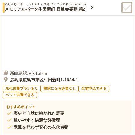
めもりあるぱーくうしだしんまち にっつうじれいえん だい2
メモリアルパーク牛田新町 日通寺霊苑 第2
新白島駅から1.9km
広島県広島市東区牛田新町1-1934-1
永代供養プランあり
檀家になる必要なし
生前申込できる
ペット供養できる
おすすめポイント
歴史と自然に抱かれた霊苑
通いやすく快適な好環境
宗派を問わず安心の永代供養