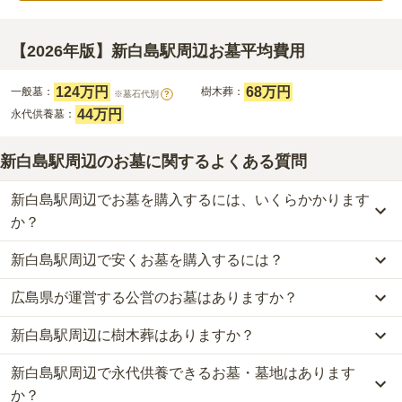
【2026年版】新白島駅周辺お墓平均費用
124万円
68万円
一般墓：
樹木葬：
※墓石代別
?
44万円
永代供養墓：
新白島駅周辺のお墓に関するよくある質問
新白島駅周辺でお墓を購入するには、いくらかかります
か？
新白島駅周辺で安くお墓を購入するには？
新白島駅周辺
での購入費用の目安は、
一般墓が約289万円、樹木葬
が約68万円、永代供養墓が約44万円
です。
広島県が運営する公営のお墓はありますか？
新白島駅周辺
で一番安価な
お墓
は、
メモリアルパーク牛田新町 日通
一般墓を建てる場合は、「永代使用料（土地代）」と「墓石代」の
寺霊園 第2
の
永代供養墓
で、
11万円
からお求めいただけます。
2つが主な費用となります。
新白島駅周辺に樹木葬はありますか？
新白島駅周辺
には、公営の霊園の掲載がありません。
一般的に最も費用を抑えられるのは、他の方のご遺骨と一緒に埋葬
新白島駅周辺
の一般墓の永代使用料の平均は
124万円
で、墓石代は
一方で、
広島県
内には、県または市区町村が運営する公営の霊園が
する
「合祀墓（ごうしぼ）」
と呼ばれるタイプです。個別のお墓に
広島県の平均
164.8万円
です。いずれも区画の広さや墓石の大き
新白島駅周辺で永代供養できるお墓・墓地はあります
新白島駅周辺
には、
2
件の樹木葬があります。
136
件あります。
比べて省スペースで管理の手間がかからないため、費用が安く設定
さ・素材によって変わります。
詳しくは、
新白島駅周辺
の樹木葬の一覧
をご覧ください。
か？
されています。
樹木葬・納骨堂・永代供養墓は、基本的に墓石代がかからず、永代