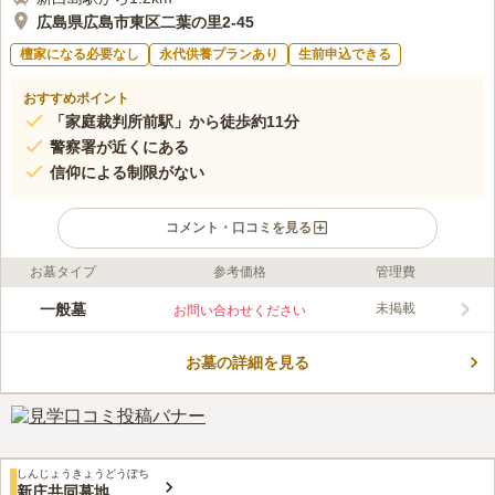
広島県広島市東区二葉の里2-45
檀家になる必要なし
永代供養プランあり
生前申込できる
おすすめポイント
「家庭裁判所前駅」から徒歩約11分
警察署が近くにある
信仰による制限がない
コメント・口コミを見る
お墓タイプ
参考価格
管理費
ライフドット編集部のコメント
ひな壇状にお墓が並ぶ陽当たりの良い墓苑です。 駐車場があ
一般墓
未掲載
お問い合わせください
り、山陽自動車道「広島インター」から車で約20分の距離なの
で、車でお参りに行くこともできます。 少し歩くと広島駅にも
お墓の詳細を見る
アクセスでき、飲食店やデパートなどが建ち並んでいます。 お
コメントの続きを読む
参りの前後に、家族や親せきと一緒に買い物や食事を楽しむこと
ができる便利な好立地です。
口コミ評価
この霊園はまだ誰からも評価されていません。
しんじょうきょうどうぼち
新庄共同墓地