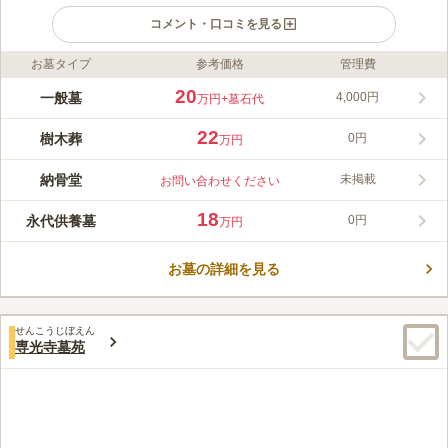
コメント・口コミを見る
お墓タイプ
参考価格
管理費
ライフドット編集部のコメント
落ち着いた住宅街と文教地区に佇む、江戸時代から続く歴史ある
20
一般墓
4,000円
万円
+墓石代
霊苑です。好評の第1区に続き、多くのご要望に応えて新区画と
なる第2区がオープンしました。一般墓地はもちろん、樹木葬や
22
樹木葬
0円
万円
永代供養墓、ペットと共に眠れる区画、棚型の納骨堂「旅立ち」
コメントの続きを読む
など、多様な選択肢をご用意しています。「広島駅」からタクシ
納骨堂
未掲載
お問い合わせください
ーで約12分、最寄バス停や駅から徒歩圏内とアクセスも良好で
口コミ評価
す。苑内はバリアフリーの平面設計で、高級石張仕上げや充実し
この霊園はまだ誰からも評価されていません。
18
永代供養墓
0円
万円
た設備により、どなたでも快適にお参りいただけます。宗旨宗派
を問わず受け入れており、合同供養は年3回、住職が執り行いま
す。永代使用や13年使用など、ご家族の希望に合わせたご供養が
お墓の詳細を見る
可能です。安心と選択肢に満ちた、現代のニーズに応える霊苑で
す。
せんこうじぼえん
専光寺墓苑