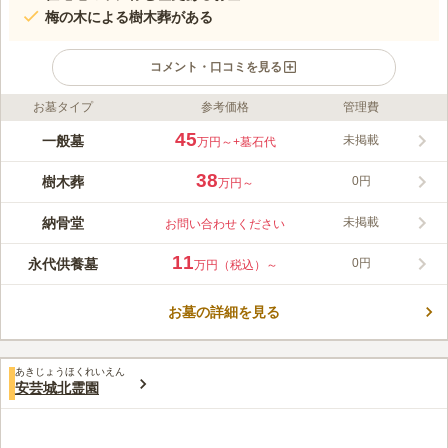
梅の木による樹木葬がある
コメント・口コミを見る
お墓タイプ
参考価格
管理費
ライフドット編集部のコメント
江戸時代から続く歴史あるお墓で、住宅街に中に佇む静かで落ち
45
一般墓
未掲載
万円～
+墓石代
着きのある雰囲気のお墓です。梅の木がシンボルツリーの樹木葬
もあり、自然に還りたい方やお墓を建てる予定がない方におすす
38
樹木葬
0円
万円～
めの供養方法です。墓地内はバリアフリーになっており、どなた
コメントの続きを読む
でも気兼ねなくお参りすることができるのもおすすめポイントの
納骨堂
未掲載
お問い合わせください
ひとつです。
口コミ評価
この霊園はまだ誰からも評価されていません。
11
永代供養墓
0円
万円（税込）～
お墓の詳細を見る
あきじょうほくれいえん
安芸城北霊園