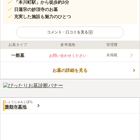
「本川町駅」から徒歩約3分
日蓮宗の妙頂寺のお墓
充実した施設も魅力のひとつ
コメント・口コミを見る
お墓タイプ
参考価格
管理費
ライフドット編集部のコメント
広島市の中心部に位置している寺院墓地です。 「平和記念公園
一般墓
未掲載
お問い合わせください
や「原爆ドーム」そして「広島城」といった観光スポットが集結
する場所にあります。 駐車場があり山陽自動車道「五日市イン
お墓の詳細を見る
ター」から車で約16分の場所なので、車でお参りに行くのにも便
コメントの続きを読む
利です。 バリアフリー設計なので、小さいお子様やご高齢の方
でも安心してお参りをすることができます。
口コミ評価
この霊園はまだ誰からも評価されていません。
しょうじゅんじぼち
勝順寺墓地