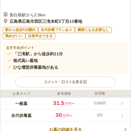
新白島駅から2.8km
広島県広島市西区三滝本町2丁目13番地
駅から徒歩5分圏内
永代供養プランあり
檀家になる必要なし
眺めがいい
生前申込できる
おすすめポイント
「三滝駅」から徒歩約11分
格式高い墓地
ひな壇型供養墓地がある
コメント・口コミを見る
お墓タイプ
参考価格
管理費
ライフドット編集部のコメント
広島市街を一望できる立地です。 陽当たりが良く、それぞれ白
31.5
一般墓
3,000円
万円〜
い外壁で区切られた区画に墓石が整然と並んでいます。 1㎡の区
画なのでコンパクト管理がしやすく、女性おひとりでも安心して
30
永代供養墓
0円
万円〜
お参りができます。 各区画の近くまで車を乗り入れることがで
コメントの続きを読む
きるので、足腰の不自由な方も小さいお子様連れの方も一緒にお
参りができるのも魅力のひとつです。
お墓の詳細を見る