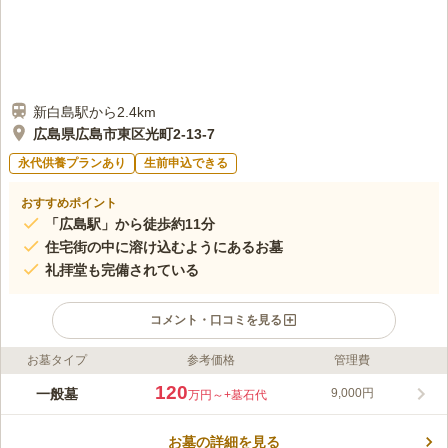
新白島駅から2.4km
広島県広島市東区光町2-13-7
永代供養プランあり
生前申込できる
おすすめポイント
「広島駅」から徒歩約11分
住宅街の中に溶け込むようにあるお墓
礼拝堂も完備されている
コメント・口コミを見る
お墓タイプ
参考価格
管理費
ライフドット編集部のコメント
住宅街の中に溶け込むように存在するお墓で、コンパクトな敷地
120
一般墓
9,000円
万円～
+墓石代
なので一目で周りを見渡すことができ、お一人様のお参りでも安
心な墓地です。バリアフリーにも対応で、トイレなどの設備も備
お墓の詳細を見る
わっており足腰の弱い方やお年寄りの方でも気兼ねなくお参りす
コメントの続きを読む