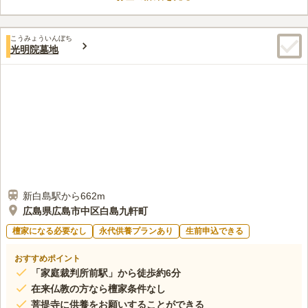
ることができます。礼拝堂が完備されているので法要のときなど
に利用することができます。
口コミ評価
こうみょういんぼち
この霊園はまだ誰からも評価されていません。
光明院墓地
新白島駅から662m
広島県広島市中区白島九軒町
檀家になる必要なし
永代供養プランあり
生前申込できる
おすすめポイント
「家庭裁判所前駅」から徒歩約6分
在来仏教の方なら檀家条件なし
菩提寺に供養をお願いすることができる