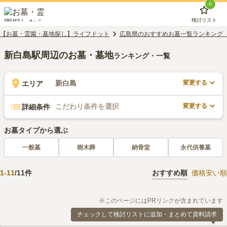
0
検討リスト
【お墓・霊園・墓地探し】ライフドット
広島県のおすすめお墓一覧ランキング
新白島駅周辺のお墓・墓地
ランキング・一覧
変更する
新白島
エリア
変更する
こだわり条件を選択
詳細条件
お墓タイプから選ぶ
一般墓
樹木葬
納骨堂
永代供養墓
1
-
11
/
11
件
おすすめ順
価格安い順
※このページにはPRリンクが含まれています
チェックして検討リストに追加・まとめて資料請求