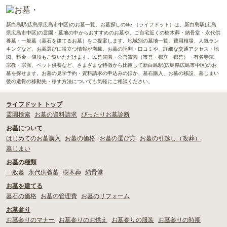
新白島駅(広島県広島市中区)のお墓一覧。お墓探しのlife.（ライフドット）は、新白島駅(広島
県広島市中区)の霊園・墓地の中からおすすめのお墓や、ご自宅近くの樹木葬・納骨堂・永代供
養墓・一般墓（墓石を建てるお墓）をご提案します。地域別の墓地一覧、費用相場、人気ラン
キングなど、お墓選びに役立つ情報が満載。お墓の評判・口コミや、詳細な交通アクセス・地
図、料金・値段もご覧いただけます。民営霊園・公営霊園（市営・都立・都営）・有名寺院、
宗教・宗派、ペット供養など、さまざまな特徴から比較して新白島駅(広島県広島市中区)のお
墓を探せます。お墓の見学予約・資料請求の申込みのほか、墓石購入、お墓の移設、墓じまい
後の遺骨の移動先・移す方法についても気軽にご相談ください。
ライフドット トップ
霊園検索
お墓の資料請求
ぴったりお墓診断
お墓について
はじめてのお墓購入
お墓の価格
お墓の選び方
お墓の引越し（改葬）
墓じまい
お墓の種類
一般墓
永代供養墓
樹木葬
納骨堂
お墓を建てる
墓石の価格
お墓の管理費
お墓のリフォーム
お墓参り
お墓参りのマナー
お墓参りのお供え
お墓参りの服装
お墓参りの時期