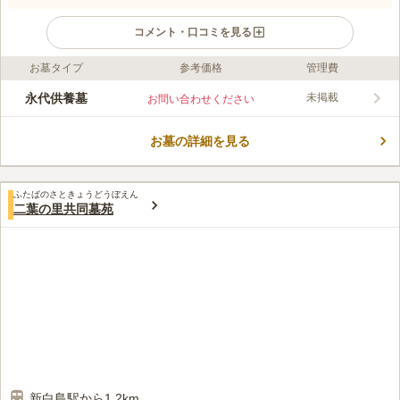
コメント・口コミを見る
お墓タイプ
参考価格
管理費
口コミ評価
この霊園はまだ誰からも評価されていません。
永代供養墓
未掲載
お問い合わせください
お墓の詳細を見る
ふたばのさときょうどうぼえん
二葉の里共同墓苑
新白島駅から1.2km