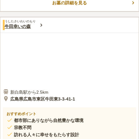
お墓の詳細を見る
商業施設等があり、観光やお買い物に便利な好立地にあります。
コメントの続きを読む
管理事務所や本堂、法要施設もあるので、お墓の管理以外もお任
せすることができます。
口コミ評価
うしたさいわいのもり
この霊園はまだ誰からも評価されていません。
牛田幸いの森
新白島駅から2.5km
広島県広島市東区牛田東3-3-41-1
おすすめポイント
都市部にありながら自然豊かな環境
宗教不問
訪れる人々に幸せをもたらす設計