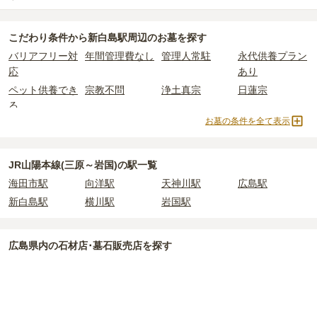
公営霊園は民営の霊園と異なり、契約にあたって応募資格が設けら
価格の目安は、1名あたり5万円〜30万円程度です。
使用料のみかかります。
新白島駅周辺
には、永代供養できるお墓・墓地が
8
件あります。
れているケースがほとんどです。
こだわり条件から
新白島駅周辺
のお墓を探す
詳しくは、
新白島駅周辺
の永代供養の一覧
をご覧ください。
主な条件として、遺骨がすでにある、該当の市区町村に一定年数以
新白島駅周辺
で安価なお墓を探したい場合は、
価格の安い順
で並び
なお、お墓によっては以下の費用が別途かかる場合があります。
バリアフリー対
年間管理費なし
管理人常駐
永代供養プラン
上住んでいるなどが挙げられます。
替えてお墓を探すのがおすすめです。
・
開眼法要の費用
：お墓を新しく建てた際に行う儀式のための費
応
あり
条件を満たさない場合は、申し込み自体ができないことも多いた
用。僧侶に渡すお布施がかかります。
め、事前の確認が重要です。
ペット供養でき
宗教不問
浄土真宗
日蓮宗
・
納骨式の費用
：お墓に遺骨を納める儀式のための費用。僧侶に渡
契約条件の詳細は、各霊園のページをご確認いただくか、資料請求
る
すお布施、会食などの費用がかかります。
よりお問い合わせください。
お墓の条件を全て表示
・
年間管理費
：お墓の管理費。契約後、毎年発生するケースがあり
樹木葬
納骨堂
永代供養墓
民営霊園
ます。
寺院墓地
1人用区画あり
2人用区画あり
3人用区画あり
JR山陽本線(三原～岩国)の駅一覧
正確な費用は、区画や石材の選び方によって大きく変わるため、見
海田市駅
向洋駅
天神川駅
広島駅
積もりを取るまで確定しません。
現地見学では、担当者に「提示金額以外にかかる費用はないか」を
新白島駅
横川駅
岩国駅
必ず確認することをおすすめします。
現地への見学が難しい場合は、資料請求でも各霊園の詳しい料金案
広島県
内の石材店･墓石販売店を探す
内を取り寄せることができます。