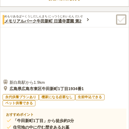
口コミ評価
この霊園はまだ誰からも評価されていません。
めもりあるぱーくうしだしんまち にっつうじれいえん だい2
メモリアルパーク牛田新町 日通寺霊園 第2
新白島駅から1.9km
広島県広島市東区牛田新町1丁目1934番1
永代供養プランあり
檀家になる必要なし
生前申込できる
ペット供養できる
おすすめポイント
「牛田新町1丁目」から徒歩約3分
住宅地の中に佇む歴史あるお墓