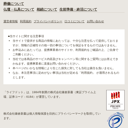
葬儀について
仏壇・仏具について
相続について
生前準備・終活について
運営者情報
利用規約
プライバシーポリシー
口コミについて
お問い合わせ
■当サイトに関する注意事項
当サイトで提供する商品の情報にあたっては、十分な注意を払って提供しておりま
すが、情報の正確性その他一切の事項についてを保証をするものではありません。
お申込みにあたっては、提携事業者のサイトや、利用規約をご確認の上、ご自身で
ご判断ください。
当社では各商品のサービス内容及びキャンペーン等に関するご質問にはお答えでき
かねます。提携事業者に直接お問い合わせください。
本ページのいかなる情報により生じた損失に対しても当社は責任を負いません。
なお、本注意事項に定めがない事項は当社が定める「利用規約」 が適用されるもの
とします。
「ライフドット」は、1984年創業の株式会社鎌倉新書（東証プライム上
場、証券コード：6184）が運営しています。
株式会社鎌倉新書は個人情報保護を目的にプライバシーマークを取得してい
ます。