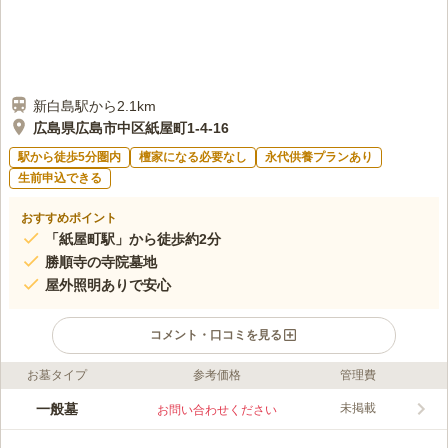
新白島駅から2.1km
広島県広島市中区紙屋町1-4-16
駅から徒歩5分圏内
檀家になる必要なし
永代供養プランあり
生前申込できる
おすすめポイント
「紙屋町駅」から徒歩約2分
勝順寺の寺院墓地
屋外照明ありで安心
コメント・口コミを見る
お墓タイプ
参考価格
管理費
ライフドット編集部のコメント
公共交通機関の利用が便利な寺院墓地です。 山陽自動車道「五
一般墓
未掲載
お問い合わせください
日市インター」から車で約21分の場所にあり、駐車場を併設して
いるので車でお参りも可能です。 周辺には「平和記念公園」や