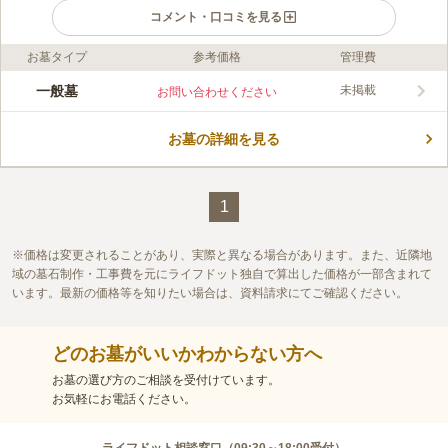
コメント・口コミを見る
お墓タイプ
参考価格
管理費
ライフドット編集部のコメント
「比治山公園」の近くにあるお墓です。 猿猴川にもほど近い場
一般墓
未掲載
お問い合わせください
所にあり、お参りの後に散策やお出かけを楽しむことができま
す。 電車やバスでのアクセスが便利な場所ですが、駐車場があ
お墓の詳細を見る
るので車でお参りに行くことも可能です。 小高い丘に位置して
コメントの続きを読む
おり、爽やかな川風が墓域を駆け抜けます。 うららかな陽射し
を浴びながら、ゆっくりと故人と対話を楽しむことができます。
口コミ評価
この霊園はまだ誰からも評価されていません。
1
価格は変更されることがあり、実際と異なる場合があります。また、近隣地
域の墓石制作・工事費を元にライフドット独自で算出した価格が一部含まれて
います。最新の価格等を知りたい場合は、資料請求にてご確認ください。
どのお墓がいいかわからない方へ
お墓の選び方のご相談を受付けています。
お気軽にお電話ください。