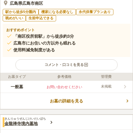
広島県広島市南区
駅から徒歩5分圏内
檀家になる必要なし
永代供養プランあり
眺めがいい
生前申込できる
おすすめポイント
「南区役所前駅」から徒歩約3分
広島市にお住いの方以外も眠れる
使用料減免制度がある
コメント・口コミを見る
お墓タイプ
参考価格
管理費
ライフドット編集部のコメント
小高い丘に位置している広島市の市営墓地です。 国道2号線が近
一般墓
未掲載
お問い合わせください
くを走っており、山陽自動車道「五日市インター」から車で約19
分の好立地にあります。 駐車場を完備しているので、車でお参
お墓の詳細を見る
りに行くこともできます。 市営墓地なので厳しい制限がないで
コメントの続きを読む
すが、使用許可を受けてから1年以内に墓碑等を建てる必要があ
ります。 宗教や信仰の制限もなく無宗教の方も眠れます。
口コミ評価
きんりゅうぜんじけいだいぼち
この霊園はまだ誰からも評価されていません。
金龍禅寺境内墓地