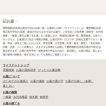
鷹野橋駅(広島県広島市中区)のお墓一覧。お墓探しのlife.（ライフドット）は、鷹野橋駅(広島
県広島市中区)の霊園・墓地の中からおすすめのお墓や、ご自宅近くの樹木葬・納骨堂・永代供
養墓・一般墓（墓石を建てるお墓）をご提案します。地域別の墓地一覧、費用相場、人気ラン
キングなど、お墓選びに役立つ情報が満載。お墓の評判・口コミや、詳細な交通アクセス・地
図、料金・値段もご覧いただけます。民営霊園・公営霊園（市営・都立・都営）・有名寺院、
宗教・宗派、ペット供養など、さまざまな特徴から比較して鷹野橋駅(広島県広島市中区)のお
墓を探せます。お墓の見学予約・資料請求の申込みのほか、墓石購入、お墓の移設、墓じまい
後の遺骨の移動先・移す方法についても気軽にご相談ください。
ライフドット トップ
霊園検索
お墓の資料請求
ぴったりお墓診断
お墓について
はじめてのお墓購入
お墓の価格
お墓の選び方
お墓の引越し（改葬）
墓じまい
お墓の種類
一般墓
永代供養墓
樹木葬
納骨堂
お墓を建てる