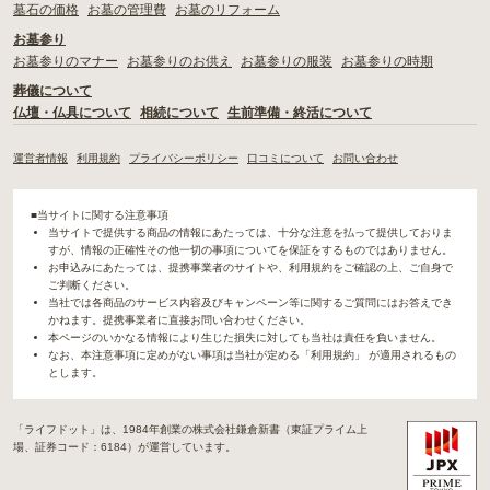
墓石の価格
お墓の管理費
お墓のリフォーム
お墓参り
お墓参りのマナー
お墓参りのお供え
お墓参りの服装
お墓参りの時期
葬儀について
仏壇・仏具について
相続について
生前準備・終活について
運営者情報
利用規約
プライバシーポリシー
口コミについて
お問い合わせ
■当サイトに関する注意事項
当サイトで提供する商品の情報にあたっては、十分な注意を払って提供しておりま
すが、情報の正確性その他一切の事項についてを保証をするものではありません。
お申込みにあたっては、提携事業者のサイトや、利用規約をご確認の上、ご自身で
ご判断ください。
当社では各商品のサービス内容及びキャンペーン等に関するご質問にはお答えでき
かねます。提携事業者に直接お問い合わせください。
本ページのいかなる情報により生じた損失に対しても当社は責任を負いません。
なお、本注意事項に定めがない事項は当社が定める「利用規約」 が適用されるもの
とします。
「ライフドット」は、1984年創業の株式会社鎌倉新書（東証プライム上
場、証券コード：6184）が運営しています。