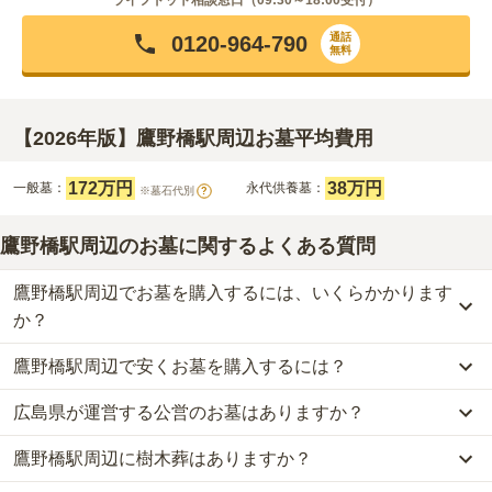
ライフドット相談窓口（
09:30～18:00
受付）
通話
0120-964-790
無料
【2026年版】鷹野橋駅周辺お墓平均費用
172万円
38万円
一般墓：
永代供養墓：
※墓石代別
?
鷹野橋駅周辺のお墓に関するよくある質問
鷹野橋駅周辺でお墓を購入するには、いくらかかります
か？
鷹野橋駅周辺で安くお墓を購入するには？
鷹野橋駅周辺
での購入費用の目安は、
一般墓が約337万円、永代供
養墓が約38万円
です。
広島県が運営する公営のお墓はありますか？
鷹野橋駅周辺
で一番安価な
お墓
は、
浄国寺 境内墓地
の
永代供養墓
一般墓を建てる場合は、「永代使用料（土地代）」と「墓石代」の
で、
15万円
からお求めいただけます。
2つが主な費用となります。
鷹野橋駅周辺に樹木葬はありますか？
鷹野橋駅周辺
には、
広島県
が運営する公営の霊園が
1
件あります。
一般的に最も費用を抑えられるのは、他の方のご遺骨と一緒に埋葬
鷹野橋駅周辺
の一般墓の永代使用料の平均は
172万円
で、墓石代は
比治山霊園
がそれにあたります。
する
「合祀墓（ごうしぼ）」
と呼ばれるタイプです。個別のお墓に
広島県の平均
164.8万円
です。いずれも区画の広さや墓石の大き