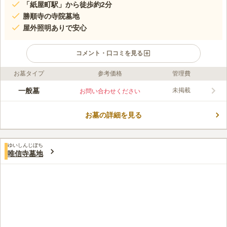
「紙屋町駅」から徒歩約2分
勝順寺の寺院墓地
屋外照明ありで安心
コメント・口コミを見る
お墓タイプ
参考価格
管理費
ライフドット編集部のコメント
公共交通機関の利用が便利な寺院墓地です。 山陽自動車道「五
一般墓
未掲載
お問い合わせください
日市インター」から車で約21分の場所にあり、駐車場を併設して
いるので車でお参りも可能です。 周辺には「平和記念公園」や
お墓の詳細を見る
商業施設等があり、観光やお買い物に便利な好立地にあります。
コメントの続きを読む
管理事務所や本堂、法要施設もあるので、お墓の管理以外もお任
せすることができます。
口コミ評価
ゆいしんじぼち
この霊園はまだ誰からも評価されていません。
唯信寺墓地