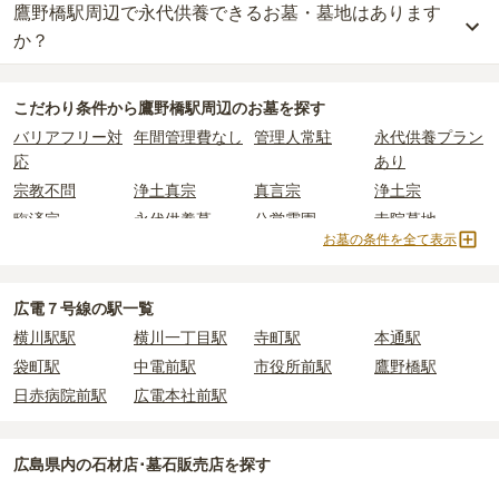
鷹野橋駅周辺で永代供養できるお墓・墓地はあります
鷹野橋駅周辺
には、樹木葬の掲載がありません。
比べて省スペースで管理の手間がかからないため、費用が安く設定
さ・素材によって変わります。
自然葬をお考えの場合は、海洋散骨もご検討ください。
か？
公営霊園は民営の霊園と異なり、契約にあたって応募資格が設けら
されています。
樹木葬・納骨堂・永代供養墓は、基本的に墓石代がかからず、永代
れているケースがほとんどです。
価格の目安は、1名あたり5万円〜30万円程度です。
使用料のみかかります。
鷹野橋駅周辺
には、永代供養できるお墓・墓地が
1
件あります。
主な条件として、遺骨がすでにある、該当の市区町村に一定年数以
こだわり条件から
鷹野橋駅周辺
のお墓を探す
詳しくは、
鷹野橋駅周辺
の永代供養の一覧
をご覧ください。
上住んでいるなどが挙げられます。
鷹野橋駅周辺
で安価なお墓を探したい場合は、
価格の安い順
で並び
なお、お墓によっては以下の費用が別途かかる場合があります。
バリアフリー対
年間管理費なし
管理人常駐
永代供養プラン
条件を満たさない場合は、申し込み自体ができないことも多いた
替えてお墓を探すのがおすすめです。
・
開眼法要の費用
：お墓を新しく建てた際に行う儀式のための費
応
あり
め、事前の確認が重要です。
用。僧侶に渡すお布施がかかります。
契約条件の詳細は、各霊園のページをご確認いただくか、資料請求
宗教不問
浄土真宗
真言宗
浄土宗
・
納骨式の費用
：お墓に遺骨を納める儀式のための費用。僧侶に渡
よりお問い合わせください。
すお布施、会食などの費用がかかります。
臨済宗
永代供養墓
公営霊園
寺院墓地
お墓の条件を全て表示
・
年間管理費
：お墓の管理費。契約後、毎年発生するケースがあり
ます。
広電７号線の駅一覧
正確な費用は、区画や石材の選び方によって大きく変わるため、見
横川駅駅
横川一丁目駅
寺町駅
本通駅
積もりを取るまで確定しません。
現地見学では、担当者に「提示金額以外にかかる費用はないか」を
袋町駅
中電前駅
市役所前駅
鷹野橋駅
必ず確認することをおすすめします。
日赤病院前駅
広電本社前駅
現地への見学が難しい場合は、資料請求でも各霊園の詳しい料金案
内を取り寄せることができます。
広島県
内の石材店･墓石販売店を探す