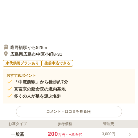
鷹野橋駅から928m
広島県広島市中区小町8-31
永代供養プランあり
生前申込できる
おすすめポイント
「中電前駅」から徒歩約7分
真言宗の延命院の境内墓地
多くの人が足を運ぶ名刹
コメント・口コミを見る
お墓タイプ
参考価格
管理費
ライフドット編集部のコメント
「平和公園」にほど近い場所にある境内墓地です。 駐車場を完
200
一般墓
3,000円
万円～
+墓石代