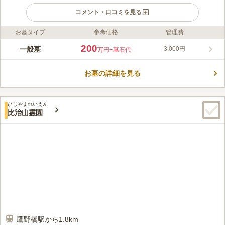
コメント・口コミを見る
お墓タイプ
参考価格
管理費
ライフドット編集部のコメント
広島市内の中心に位置する寺院墓地です。 賑やかな環境にあ
200
一般墓
3,000円
万円
+墓石代
り、少し北の方にはランドマークである平和記念公園がありま
す。 さらにその先にはこども文化科学館やひろしま美術館があ
お墓の詳細を見る
り、お墓参りの後でも立ち寄ることができます。 鯉城通りとも
コメントの続きを読む
呼ばれる国道54号線に隣接しており、墓地の駐車場が利用できる
ので、車でのアクセスが便利な立地です。
口コミ評価
ひじやまれいえん
この霊園はまだ誰からも評価されていません。
比治山霊園
鷹野橋駅から1.8km