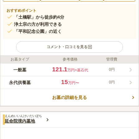
おすすめポイント
「土橋駅」から徒歩約4分
浄土宗の方が利用できる
「平和記念公園」の近く
コメント・口コミを見る
お墓タイプ
参考価格
管理費
ライフドット編集部のコメント
真蓮社短誉文慶大和尚によって開山され、本尊は阿弥陀如来像で
121.1
一般墓
0円
万円
+墓石代
す。 宮島杓子を創案した僧誓真や、銅虫歴代のお墓があり、
様々な著名人が眠っています。 入檀義務がありますが、浄土宗
15
永代供養墓
0円
万円〜
の規範に従って手厚く供養してくれるので安心です。 近代的な
コメントの続きを読む
お堂や山門で、墓地内も抜けるような青空が頭上に広がり気持ち
良くお参りができます。
お墓の詳細を見る
口コミ評価
この霊園はまだ誰からも評価されていません。
えんめいいんけいだいぼち
延命院境内墓地