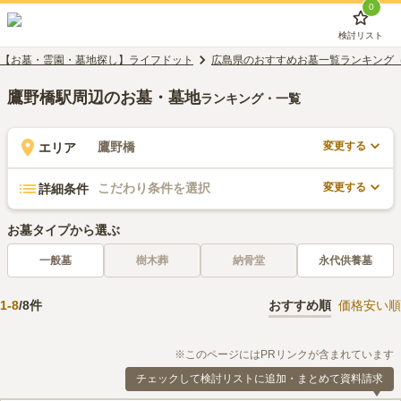
0
検討リスト
【お墓・霊園・墓地探し】ライフドット
広島県のおすすめお墓一覧ランキング
鷹野橋駅周辺のお墓・墓地
ランキング・一覧
変更する
鷹野橋
エリア
変更する
こだわり条件を選択
詳細条件
お墓タイプから選ぶ
一般墓
樹木葬
納骨堂
永代供養墓
1
-
8
/
8
件
おすすめ順
価格安い順
※このページにはPRリンクが含まれています
チェックして検討リストに追加・まとめて資料請求