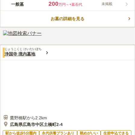
「不死身の被爆樹」を有しているお寺の寺院墓地です。 公共交
200
一般墓
未掲載
万円～
+墓石代
通機関でのアクセスが良いですが、駐車場を完備しているので車
でのお参りも便利です。 トイレや休憩所があるので、故人の傍
お墓の詳細を見る
でゆっくりと滞在することができます。 墓域内はフラットで歩
コメントの続きを読む
きやすく、明るい陽射しが差し込んでいます。 整備・清掃がこ
まめに行われているので、気持ち良くお参りできる環境の良いお
口コミ評価
墓です。
この霊園はまだ誰からも評価されていません。
じょうこくじ けいだいぼち
浄国寺 境内墓地
鷹野橋駅から2.2km
広島県広島市中区土橋町2-4
駅から徒歩5分圏内
永代供養プランあり
眺めがいい
生前申込できる