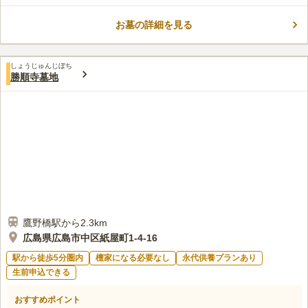
備しているので、公共交通機関の利用だけではなく車でのお参り
も可能です。 市街地にあるお墓なので、お参りの後にお出かけ
お墓の詳細を見る
や観光を楽しむことができます。 墓域内は綺麗に整備されてお
コメントの続きを読む
り、フラットなので歩きやすいです。 地面がむき出しになって
おらず、雨の後でも安心してお参りに行くことができます。
口コミ評価
しょうじゅんじぼち
この霊園はまだ誰からも評価されていません。
勝順寺墓地
鷹野橋駅から2.3km
広島県広島市中区紙屋町1-4-16
駅から徒歩5分圏内
檀家になる必要なし
永代供養プランあり
生前申込できる
おすすめポイント